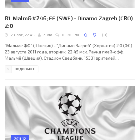
81. Malm&#246; FF (SWE) - Dinamo Zagreb (CRO)
2:0
23-авг, 22:45
dudd
0
768
(
0
)
"Мальмё ФФ" (Швеция) - "Динамо Загреб" (Хорватия) 2:0 (0:0)
23 августа 2011 года, вторник. 22:45 мск. Раунд плей-офф.
Мальмё (Швеция). Стадион Сведбанк. 15331 зрителей
(вместимость - 24000). Главный судья: Никола Риццоли
ПОДРОБНЕЕ
(Болонья, Италия). "Мальмё ФФ": Душан Мелихарек, Ульрих
Винсентс, Маркус Халсти, Феррейра Рикардиньо, Илоан Хамад,
Понтус Янссон, Иво Пекальски (Джеффри Обинн, 80), Джимми
Дурмаз (Миико Альборноз, 78), Даниэль Ларссон, Уилтон
Фигейредо, Агон Мехмети (Дардан Рексхепи, 78).
2011-12