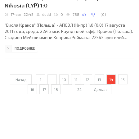
Nikosia (CYP) 1:0
17-авг, 22:45
dudd
0
788
(
0
)
"Висла Краков" (Польша) - АПОЭЛ (Кипр) 1:0 (0:0) 17 августа
2011 года, среда. 22:45 мск. Раунд плей-офф. Краков (Польша).
Стадион Мейски имени Хенрика Реймана. 22545 зрителей
(вместимость - 33326). Главный судья: Стефан Ланнуа (Булонь-
ПОДРОБНЕЕ
сюр-Мер, Франция). "Висла Краков": Сергей Парейко, Кью
Яллинс, Осман Чавес, Жуниор Диас, Марко Йованович, Маор
Меликсон, Радослав Соболевски, Хервасио Нуньес, Цветан
Генков, Патрик Малецки (Андраж Кирм, 90+2), Ивица Илиев
(Цезари Вилк, 68). Главный тренер - Роберт
Назад
1
...
10
11
12
13
14
15
16
17
18
...
22
Дальше