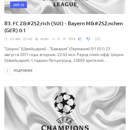
2011-12
83. FC Z&#252;rich (SUI) - Bayern M&#252;nchen
(GER) 0:1
23-авг, 22:45
dudd
0
858
(
0
)
"Цюрих" (Швейцария) - "Бавария" (Германия) 0:1 (0:1) 23
августа 2011 года, вторник. 22:45 мск. Раунд плей-офф. Цюрих
(Швейцария). Стадион Летцигрунд. 23600 зрителей
(вместимость - 30000). Главный судья: Лоран Дюамель (Руан,
ПОДРОБНЕЕ
Франция). "Цюрих": Джонни Леони, Жорже Тейшейра, Рикардо
Родригес, Филипп Кох, Сильвиан Эгертер (Милан Гайич, 64),
Душан Джурич (Морис Брюннер, 65), Оливер Буфф, Хайнц
Барметтлер, Амин Шермити, Адмир Мехмеди (Йосип Дрмич,
78), Марко Шёнбахлер. Главный тренер - Урс Фишер.