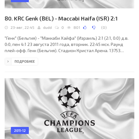
80. KRC Genk (BEL) - Maccabi Haifa (ISR) 2:1
23-авг, 22:45
dudd
0
801
(
0
)
"Генк" (Бельгия) - "Маккаби Хайфа" (Израиль) 2:1 (2:1, 0:0) д.в.
0:0, пен 4:1 23 августа 2011 года, вторник. 22:45 мск. Раунд
плей-офф. Генк (Бельгия). Стадион Кристал Арена. 13753
зрителей (вместимость - 24604). Главный судья: Ховард Уэбб
ПОДРОБНЕЕ
(Ротерхем, Сауз-Йоркшир, Англия). "Генк": Ласло Котелеш,
Торбен Йонелайт, Давид Хуберт, Анеле Нгконгка, Даниэль
Тежер, Томас Буффель (Антони Лимбомбе, 110), Жозе Надсон,
Кеннеди Нванганга (Марвин Огунжими, 68), Даниэль Пудил,
Йелле Фоссен, Эльянив Барда
2011-12