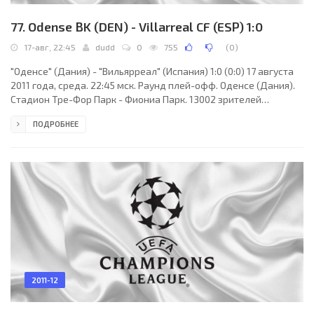
77. Odense BK (DEN) - Villarreal CF (ESP) 1:0
17-авг, 22:45
dudd
0
755
(
0
)
"Оденсе" (Дания) - "Вильярреал" (Испания) 1:0 (0:0) 17 августа
2011 года, среда. 22:45 мск. Раунд плей-офф. Оденсе (Дания).
Стадион Тре-Фор Парк - Фиониа Парк. 13002 зрителей
(вместимость - 15761). Главный судья: Дамир Скомина (Копер,
ПОДРОБНЕЕ
Словения). "Оденсе": Штефан Весселс, Эспен Рууд, Андерс
Мёллер-Кристенсен, Крис Соренсен, Даниэль Хег, Ханс Хенрик
Андреасен, Андреас Йоханссон, Мохамед Траоре, Эрик
Джемба-Джемба, Башким Кадри, Рюрик Гисласон (Расмус
Фальк, 81). Главный тренер - Хенрик Клаусен.
2011-12