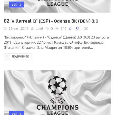
2011-12
82. Villarreal CF (ESP) - Odense BK (DEN) 3:0
23-авг, 22:45
dudd
0
947
(
0
)
"Вильярреал" (Испания) - "Оденсе" (Дания) 3:0 (0:0) 23 августа
2011 года, вторник. 22:45 мск. Раунд плей-офф. Вильярреал
(Испания). Стадион Эль-Мадригал. 18304 зрителей
(вместимость - 25000). Главный судья: Крэйг Томпсон (Пейсли,
ПОДРОБНЕЕ
Шотландия). "Вильярреал": Диего Лопес, Хоан Ориоль, Матео
Мусаккио, Кристиан Сапата, Кани (Гонсало Родригес, 84),
Хавьер Камуньяс (Карлос Марчена, 75), Маркос Сенна, Борха
Валеро, Бруно Сориано, Нилмар (Марко Рубен, 85), Джузеппе
Росси. Главный тренер - Хуан Карлос
2011-12