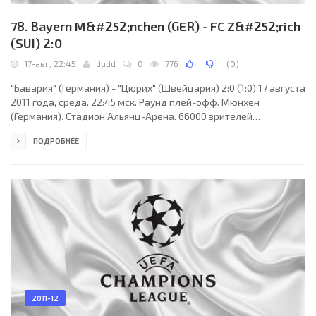
78. Bayern M&#252;nchen (GER) - FC Z&#252;rich
(SUI) 2:0
17-авг, 22:45
dudd
0
776
(
0
)
"Бавария" (Германия) - "Цюрих" (Швейцария) 2:0 (1:0) 17 августа
2011 года, среда. 22:45 мск. Раунд плей-офф. Мюнхен
(Германия). Стадион Альянц-Арена. 66000 зрителей
(вместимость - 69000). Главный судья: Алексей Николаев
ПОДРОБНЕЕ
(Москва, Россия). "Бавария": Мануэль Нойер, Рафинья, Жером
Боатенг, Филипп Лам, Хольгер Бадштубер, Франк Рибери,
Арьен Роббен, Луис Густаво, Бастиан Швайнштайгер, Тони
Кроос (Томас Мюллер, 57), Марио Гомес. Главный тренер - Юпп
Хайнкес. "Цюрих": Джонни Леони, Жорже Тейшейра,
2011-12