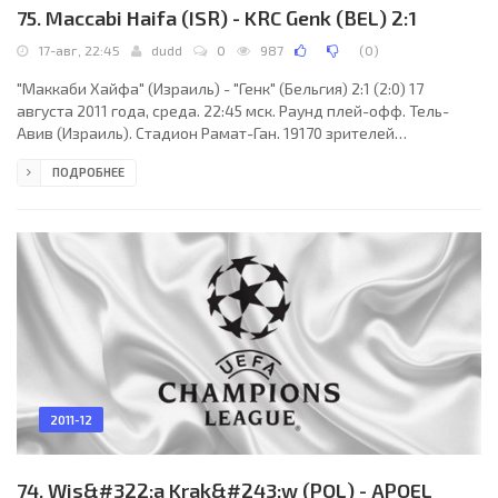
75. Maccabi Haifa (ISR) - KRC Genk (BEL) 2:1
17-авг, 22:45
dudd
0
987
(
0
)
"Маккаби Хайфа" (Израиль) - "Генк" (Бельгия) 2:1 (2:0) 17
августа 2011 года, среда. 22:45 мск. Раунд плей-офф. Тель-
Авив (Израиль). Стадион Рамат-Ган. 19170 зрителей
(вместимость - 41583). Главный судья: Вольфганг Штарк
ПОДРОБНЕЕ
(Эрголдинг, Германия). "Маккаби Хайфа": Нир Давидович, Сари
Фалах, Ицхак Коэн, Эйял Мешумар, Сейду Яхая, Густаво
Бокколи (Бамиделе Ямпольский, 65), Идан Веред, Талеб
Тавата, Эйял Голаса (Тамир Коэн, 82), Владимир Двалишвили,
Веам Амаша (Хен Азриэль, 73). Главный тренер - Элиша
2011-12
74. Wis&#322;a Krak&#243;w (POL) - APOEL