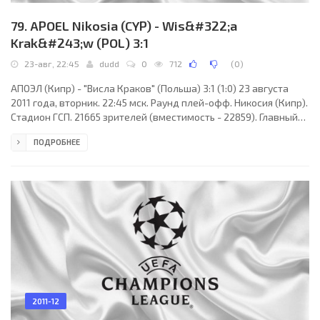
79. APOEL Nikosia (CYP) - Wis&#322;a
Krak&#243;w (POL) 3:1
23-авг, 22:45
dudd
0
712
(
0
)
АПОЭЛ (Кипр) - "Висла Краков" (Польша) 3:1 (1:0) 23 августа
2011 года, вторник. 22:45 мск. Раунд плей-офф. Никосия (Кипр).
Стадион ГСП. 21665 зрителей (вместимость - 22859). Главный
судья: Виктор Кошшои (Татабанья, Венгрия). АПОЭЛ: Дионисиос
ПОДРОБНЕЕ
Хиотис, Паулу Жорже, Саввас Пурсайтидис, Христос Контис,
Нуну Мораиш, Вильям Боавентура (Консантинос
Хараламбидес, 85), Густаво Мандука (Нектариос Александру,
85), Элиу Пинту, Марсиньо (Санель Яхич, 90+2), Аилтон, Иван
Тричковски. Главный тренер - Иван
2011-12