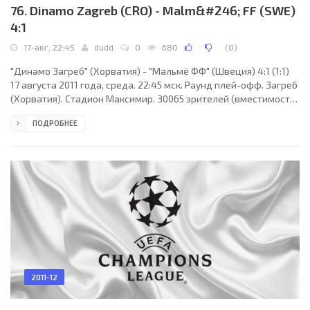
76. Dinamo Zagreb (CRO) - Malm&#246; FF (SWE)
4:1
17-авг, 22:45
dudd
0
680
(
0
)
"Динамо Загреб" (Хорватия) - "Мальмё ФФ" (Швеция) 4:1 (1:1)
17 августа 2011 года, среда. 22:45 мск. Раунд плей-офф. Загреб
(Хорватия). Стадион Максимир. 30065 зрителей (вместимость
- 38923). Главный судья: Педру Проэнса (Лиссабон,
ПОДРОБНЕЕ
Португалия). "Динамо Загреб": Иван Келава, Луис Ибаньес,
Тонел, Шиме Врсалько, Домагой Вида, Адриан Калелло (Матео
Ковачич, 87), Ерко Леко, Саммир (Марио Шитум, 90+3), Милан
Бадель, Анте Рукавина, Иван Крстанович (Фатош Бечирай, 62).
Главный тренер - Крунослав Юрчич.
2011-12