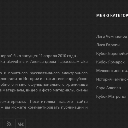
МЕНЮ КАТЕГО
Лига Чемпионов
Лига Европы
Кубок Европейс
иров" был запущен 11 апреля 2010 года -
ka akvvohinc и Александром Тарасовым aka
Кубок Ярмарок
Межконтинентал
о и понятного русскоязычного электронного
клопедии по Истории и статистики еврокубков
История чемпио
удобного и многофункционального хранилища
Copa America
е материалы, видео и фото материалы, сканы
Кубок Митропы
еоматериалы. Посетителям нашего сайта
 – вы можете комментировать публикации и