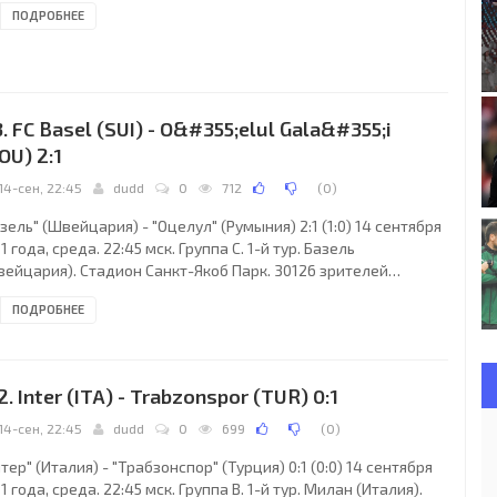
ПОДРОБНЕЕ
вения). "Бенфика": Мораеш Артур, Эмерсон, Луизао,
ксимильяно Перейра, Эсекьель Гарай, Рубен Аморим
нуэль Нолито, 56), Франсиско Хави Гарсия, Пабло Аймар
манья Матич, 75), Николас Гайтан (Бруно Сезар, 90+1), Аксель
тсель, Оскар Кардосо. Главный
3. FC Basel (SUI) - O&#355;elul Gala&#355;i
OU) 2:1
14-сен, 22:45
dudd
0
712
(
0
)
зель" (Швейцария) - "Оцелул" (Румыния) 2:1 (1:0) 14 сентября
1 года, среда. 22:45 мск. Группа C. 1-й тур. Базель
вейцария). Стадион Санкт-Якоб Парк. 30126 зрителей
естимость - 42500). Главный судья: Уильям Коллам
ПОДРОБНЕЕ
ллсхилл, Шотландия). "Базель": Ян Соммер, Пак Чжу-Ху,
ександар Драгович, Давид Анхель Абрахам, Маркус
айнхёфер, Бенджамин Хуггель, Фабиан Фрай (Пак Кван-
г, 90+4), Кабрал, Гранит Джака (Жак Зуа, 78), Марко
2. Inter (ITA) - Trabzonspor (TUR) 0:1
реллер, Александер Фрай (Радослав Ковач, 90+1). Главный
14-сен, 22:45
dudd
0
699
(
0
)
тер" (Италия) - "Трабзонспор" (Турция) 0:1 (0:0) 14 сентября
1 года, среда. 22:45 мск. Группа B. 1-й тур. Милан (Италия).