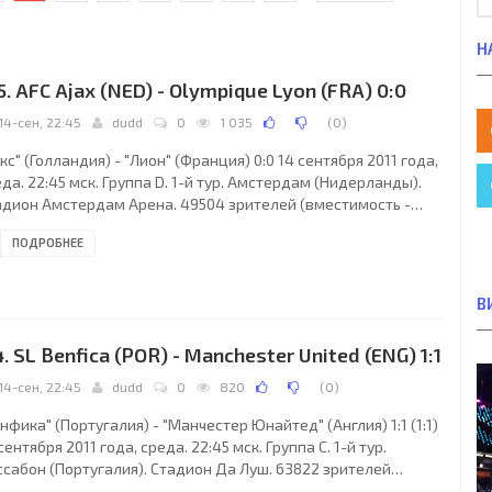
Н
5. AFC Ajax (NED) - Olympique Lyon (FRA) 0:0
14-сен, 22:45
dudd
0
1 035
(
0
)
кс" (Голландия) - "Лион" (Франция) 0:0 14 сентября 2011 года,
да. 22:45 мск. Группа D. 1-й тур. Амстердам (Нидерланды).
адион Амстердам Арена. 49504 зрителей (вместимость -
15). Главный судья: Вольфганг Штарк (Эрголдинг, Германия).
ПОДРОБНЕЕ
кс": Кеннет Вермер, Грегори ван дер Вил, Тоби
дервейрельд, Ян Вертонген, Николай Бойлесен, Кристиан
ксен, Сим де Йонг, Тео Янсен (Вурнон Анита, 70), Миралем
В
леймани (Лоренцо Эбесилио, 85), Колбейнн Сигторссон
итрий Булыкин, 81), Дерк
4. SL Benfica (POR) - Manchester United (ENG) 1:1
14-сен, 22:45
dudd
0
820
(
0
)
нфика" (Португалия) - "Манчестер Юнайтед" (Англия) 1:1 (1:1)
сентября 2011 года, среда. 22:45 мск. Группа C. 1-й тур.
ссабон (Португалия). Стадион Да Луш. 63822 зрителей
естимость - 65647). Главный судья: Дамир Скомина (Копер,