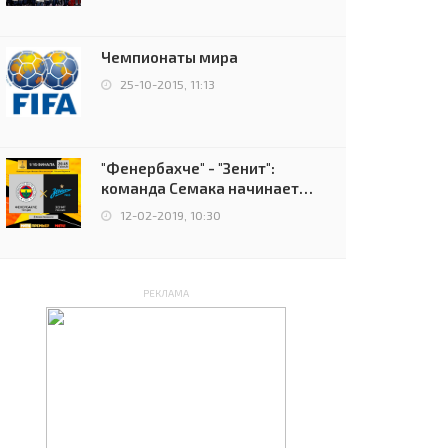
чемпионов.
Чемпионаты мира
25-10-2015, 11:13
"Фенербахче" - "Зенит":
команда Семака начинает
путь в плей-офф Лиги
12-02-2019, 10:30
Европы
РЕКЛАМА