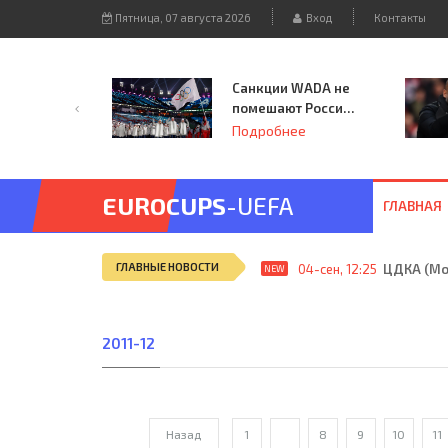
Пятница, 07 августа 2026
Вход
Контакты
Санкции WADA не
помешают России
принять
Подробнее
чемпионат
Европы и финал
Лиги чемпионов.
EUROCUPS
-UEFA
ГЛАВНАЯ
ГЛАВНЫЕ НОВОСТИ
04-сен, 12:25
ЦДКА (Мос
NEW
2011-12
Назад
1
...
8
9
10
11