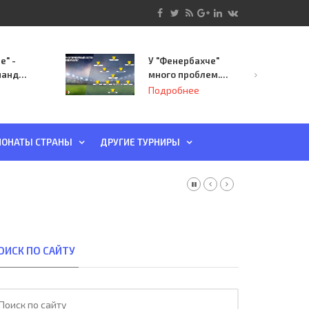
е" -
У "Фенербахче"
манда
много проблем.
инает
Но он опасен для
Подробнее
й-офф
"Зенита"
ы
ОНАТЫ СТРАНЫ
ДРУГИЕ ТУРНИРЫ
ОИСК ПО САЙТУ