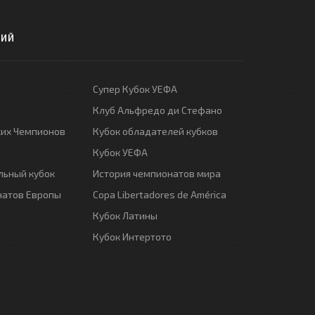
РИЙ
Супер Кубок УЕФА
Клуб Альфредо ди Стефано
ких Чемпионов
Кубок обладателей кубков
Кубок УЕФА
ьный кубок
История чемпионатов мира
натов Европы
Copa Libertadores de América
Кубок Латины
Кубок Интертото