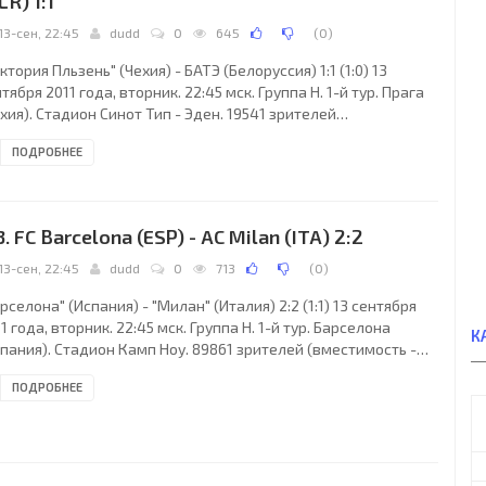
LR) 1:1
13-сен, 22:45
dudd
0
645
(
0
)
ктория Пльзень" (Чехия) - БАТЭ (Белоруссия) 1:1 (1:0) 13
тября 2011 года, вторник. 22:45 мск. Группа H. 1-й тур. Прага
хия). Стадион Синот Тип - Эден. 19541 зрителей
естимость - 21000). Главный судья: Лоран Дюамель (Руан,
ПОДРОБНЕЕ
анция). "Виктория Пльзень": Марек Чех, Давид Лимберски
етр Трапп, 78), Мариан Чишовски, Давид Бистронь, Вацлав
ларж (Якуб Гора, 88), Павел Горват, Милан Петржела (Михал
риш, 69), Петр Йирачек, Даниэль Коларж, Франтишек
3. FC Barcelona (ESP) - AC Milan (ITA) 2:2
йторал, Марек Бакош. Главный тренер
13-сен, 22:45
dudd
0
713
(
0
)
рселона" (Испания) - "Милан" (Италия) 2:2 (1:1) 13 сентября
1 года, вторник. 22:45 мск. Группа H. 1-й тур. Барселона
К
пания). Стадион Камп Ноу. 89861 зрителей (вместимость -
87). Главный судья: Мартин Аткинсон (Лидс, Вест-Йоркшир,
ПОДРОБНЕЕ
лия). "Барселона": Виктор Вальдес, Дани Алвес, Эрик
даль, Хави, Андрес Иньеста (Сеск Фабрегас, 39), Хавьер
керано, Сейду Кейта (Карлес Пуйоль, 67), Серхио Бускетс,
вид Вилья (Ибрахим Афеллай, 84), Лионель Месси, Педро
ригес. Главный тренер -