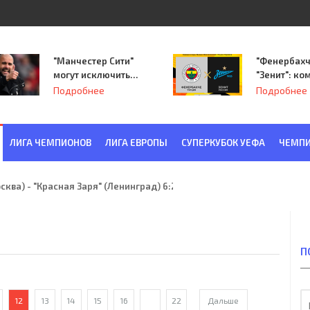
"Манчестер Сити"
"Фенербахч
могут исключить
"Зенит": ко
из Лиги
Семака нач
Подробнее
Подробнее
чемпионов.
путь в пле
Лиги Европ
ЛИГА ЧЕМПИОНОВ
ЛИГА ЕВРОПЫ
СУПЕРКУБОК УЕФА
ЧЕМПИ
ква) - "Красная Заря" (Ленинград) 6:2
П
12
13
14
15
16
...
22
Дальше