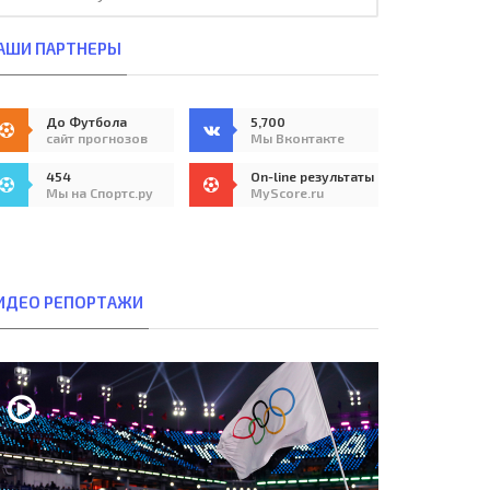
АШИ ПАРТНЕРЫ
До Футбола
5,700
сайт прогнозов
Мы Вконтакте
454
On-line результаты
Мы на Спортс.ру
MyScore.ru
ИДЕО РЕПОРТАЖИ