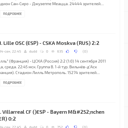
адион Сан-Сиро - Джузеппе Меацца. 24444 зрителей
местимость - 82995). Главный судья: Стефан Юханнессон
ПОДРОБНЕЕ
окгольм, Швеция). "Интер": Жулио Сезар, Хавьер Санетти,
сио, Андреа Раноккия, Жонатан, Юто Нагатомо, Уэсли
ейдер, Эстебан Камбьяссо, Джоэл Оби (Рикардо Альварес,
), Джампаоло Паццини (Диего Милито, 55), Мауро Сарате
липпе Коутиньо, 77). Главный тренер
1. Lille OSC (ESP) - CSKA Moskva (RUS) 2:2
14-сен, 22:45
dudd
0
635
(
0
)
лль" (Франция) - ЦСКА (Россия) 2:2 (1:0) 14 сентября 2011
а, среда. 22:45 мск. Группа B. 1-й тур. Вильнёв-д'Аск
ранция). Стадион Лилль Метрополь. 15274 зрителей
естимость - 18185). Главный судья: Олегариу Бенкеренса
ПОДРОБНЕЕ
йрия, Португалия). "Лилль": Микаэль Ландро, Давид
зегнал, Франк Берья, Марко Баша, Матье Дебюши, Флоран
ьмон, Эден Азар, Людовик Обраньяк (Джо Коул, 77), Бенуа
ретти (Идрисса Гана Гейе, 76), Антонио Рио Мавуба, Мусса
 (Ронни Родлен, 86). Главный тренер -
. Villarreal CF ()ESP - Bayern M&#252;nchen
ER) 0:2
14-сен, 22:45
dudd
0
752
(
0
)