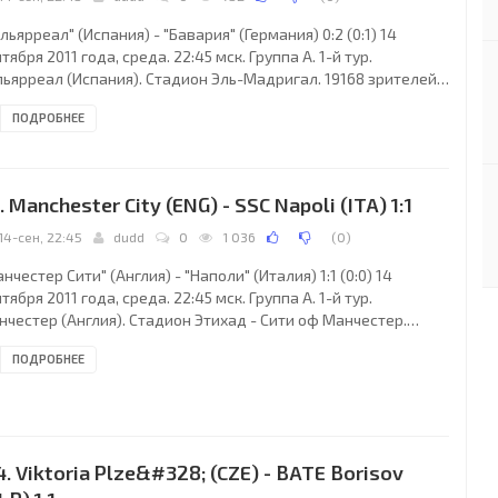
льярреал" (Испания) - "Бавария" (Германия) 0:2 (0:1) 14
тября 2011 года, среда. 22:45 мск. Группа A. 1-й тур.
льярреал (Испания). Стадион Эль-Мадригал. 19168 зрителей
местимость - 25000). Главный судья: Джюнейт Чакыр
ПОДРОБНЕЕ
амбул, Турция). "Вильярреал": Диего Лопес, Матео Мусаккио,
рлос Марчена, Кристиан Сапата, Гаспар Марио, Хосе Катала,
онатан де Гузман (Хавьер Камуньяс, 72), Маркос Сенна
ни, 46), Бруно Сориано, Нилмар (Марко Рубен, 58), Джузеппе
. Manchester City (ENG) - SSC Napoli (ITA) 1:1
си. Главный тренер - Хуан
14-сен, 22:45
dudd
0
1 036
(
0
)
нчестер Сити" (Англия) - "Наполи" (Италия) 1:1 (0:0) 14
тября 2011 года, среда. 22:45 мск. Группа A. 1-й тур.
нчестер (Англия). Стадион Этихад - Сити оф Манчестер.
26 зрителей (вместимость - 47726). Главный судья: Юнас
ПОДРОБНЕЕ
кссон (Сигтуна, Швеция). "Манчестер Сити": Джо Харт,
нсан Компани, Пабло Сабалета, Джолеон Лескотт,
ксандар Коларов (Гаэль Клиши, 75), Гарет Барри, Самир
сри (Адам Джонсон, 76), Яя Туре, Давид Сильва, Эдин Джеко
рлос Тевес, 81), Серхио Агуэро. Главный
4. Viktoria Plze&#328; (CZE) - BATE Borisov