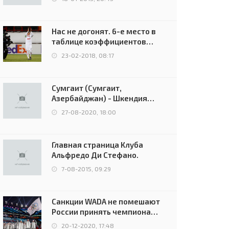
Нас не догонят. 6-е место в
таблице коэффициентов
УЕФА остаётся за Россией
23-02-2018, 08:17
Сумгаит (Сумгаит,
Азербайджан) - Шкендия
(Тетово, Северная
27-08-2020, 18:00
Македония) - 0:2 (0:0)
Главная страница Клуба
Альфредо Ди Стефано.
7-08-2015, 09:29
Санкции WADA не помешают
России принять чемпионат
Европы и финал Лиги
20-12-2020, 17:48