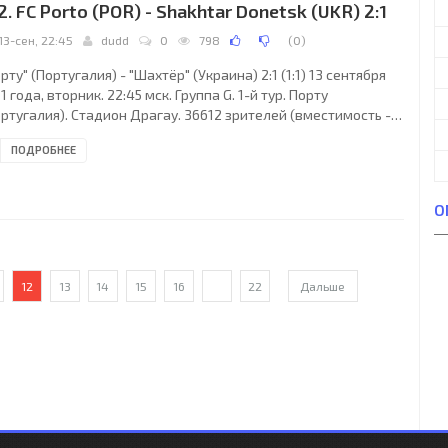
2. FC Porto (POR) - Shakhtar Donetsk (UKR) 2:1
13-сен, 22:45
dudd
0
798
(
0
)
рту" (Португалия) - "Шахтёр" (Украина) 2:1 (1:1) 13 сентября
1 года, вторник. 22:45 мск. Группа G. 1-й тур. Порту
ртугалия). Стадион Драгау. 36612 зрителей (вместимость -
04). Главный судья: Феликс Брих (Мюнхен, Германия).
ПОДРОБНЕЕ
рту": Элтон, Майкон, Альваро Перейра, Хорхе Фусиле,
колас Отаменди, Жуан Моутинью, Хамес Родригес,
рнандо (Фернандо Белуччи, 61), Стивен Дефур, Клебер
О
алма, 69), Халк (Силвестре Варела, 78). Главный тренер -
тор Перейра. "Шахтёр": Александр Рыбка,
12
13
14
15
16
...
22
Дальше