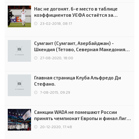
Нас не догонят. 6-е место в таблице
коэффициентов УЕФА остаётся за
Россией
23-02-2018, 08:17
Сумгаит (Сумгаит, Азербайджан) -
Шкендия (Тетово, Северная Македония) -
0:2 (0:0)
27-08-2020, 18:00
Главная страница Клуба Альфредо Ди
Стефано.
7-08-2015, 09:29
Санкции WADA не помешают России
принять чемпионат Европы и финал Лиги
чемпионов.
20-12-2020, 17:48