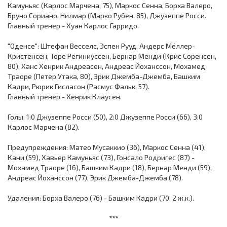
Камуньяс (Карлос Марчена, 75), Маркос Сенна, Борха Валеро,
Бруно Сориано, Нилмар (Марко Рубен, 85), Джузеппе Росси.
Главный тренер - Хуан Карлос Гарридо.
"Оденсе": Штефан Весселс, Эспен Рууд, Андерс Мёллер-
Кристенсен, Торе Региниуссен, Бернар Менди (Крис Соренсен,
80), Ханс Хенрик Андреасен, Андреас Йоханссон, Мохамед
Траоре (Петер Утака, 80), Эрик Джемба-Джемба, Башким
Кадри, Рюрик Гисласон (Расмус Фальк, 57).
Главный тренер - Хенрик Клаусен.
Голы: 1:0 Джузеппе Росси (50), 2:0 Джузеппе Росси (66), 3:0
Карлос Марчена (82).
Предупреждения: Матео Мусаккио (36), Маркос Сенна (41),
Кани (59), Хавьер Камуньяс (73), Гонсало Родригес (87) -
Мохамед Траоре (16), Башким Кадри (18), Бернар Менди (59),
Андреас Йоханссон (77), Эрик Джемба-Джемба (78).
Удаления: Борха Валеро (76) - Башким Кадри (70, 2 ж.к.).
***