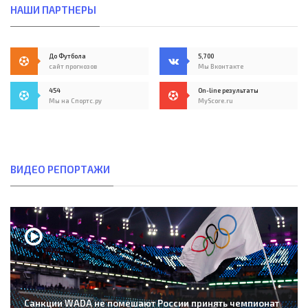
НАШИ ПАРТНЕРЫ
До Футбола
5,700
сайт прогнозов
Мы Вконтакте
454
On-line результаты
Мы на Спортс.ру
MyScore.ru
ВИДЕО РЕПОРТАЖИ
Санкции WADA не помешают России принять чемпионат