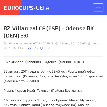
EUROCUPS
-UEFA
Откр
меню
82. Villarreal CF (ESP) - Odense BK
(DEN) 3:0
Лига чемпионов УЕФА
/
2011-12
23-авг, 2011, 22:45
dudd
0
944
(
0
)
"Вильярреал" (Испания) - "Оденсе" (Дания) 3:0 (0:0)
23 августа 2011 года, вторник. 22:45 мск. Раунд плей-офф.
Вильярреал (Испания). Стадион Эль-Мадригал. 18304 зрителей
(вместимость - 25000).
Главный судья: Крэйг Томпсон (Пейсли, Шотландия).
"Вильярреал": Диего Лопес, Хоан Ориоль, Матео Мусаккио,
Кристиан Сапата, Кани (Гонсало Родригес, 84), Хавьер