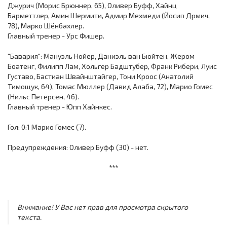
Джурич (Морис Брюннер, 65), Оливер Буфф, Хайнц
Барметтлер, Амин Шермити, Адмир Мехмеди (Йосип Дрмич,
78), Марко Шёнбахлер.
Главный тренер - Урс Фишер.
"Бавария": Мануэль Нойер, Даниэль ван Бюйтен, Жером
Боатенг, Филипп Лам, Хольгер Бадштубер, Франк Рибери, Луис
Густаво, Бастиан Швайнштайгер, Тони Кроос (Анатолий
Тимощук, 64), Томас Мюллер (Давид Алаба, 72), Марио Гомес
(Нильс Петерсен, 46).
Главный тренер - Юпп Хайнкес.
Гол: 0:1 Марио Гомес (7).
Предупреждения: Оливер Буфф (30) - нет.
***
Внимание! У Вас нет прав для просмотра скрытого
текста.