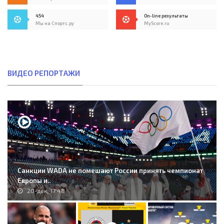
454
On-line результаты
Мы на Спортс.ру
MyScore.ru
ВИДЕО РЕПОРТАЖИ
Санкции WADA не помешают России принять чемпионат
Европы и..
20-дек, 17:48