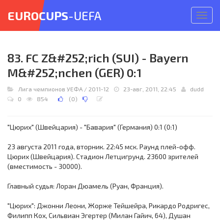
EUROCUPS
-UEFA
Откр
меню
83. FC Z&#252;rich (SUI) - Bayern
M&#252;nchen (GER) 0:1
Лига чемпионов УЕФА
/
2011-12
23-авг, 2011, 22:45
dudd
0
854
(
0
)
"Цюрих" (Швейцария) - "Бавария" (Германия) 0:1 (0:1)
23 августа 2011 года, вторник. 22:45 мск. Раунд плей-офф.
Цюрих (Швейцария). Стадион Летцигрунд. 23600 зрителей
(вместимость - 30000).
Главный судья: Лоран Дюамель (Руан, Франция).
"Цюрих": Джонни Леони, Жорже Тейшейра, Рикардо Родригес,
Филипп Кох, Сильвиан Эгертер (Милан Гайич, 64), Душан