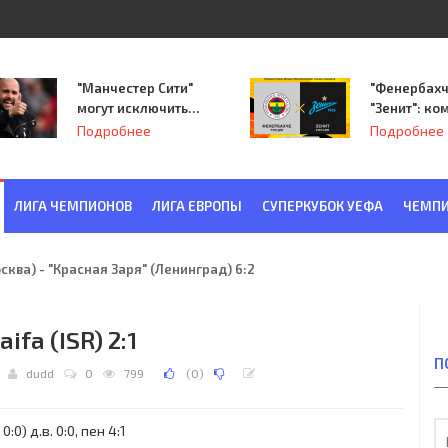
"Манчестер Сити"
"Фенербахч
могут исключить
"Зенит": ко
из Лиги
Семака нач
Подробнее
Подробнее
чемпионов.
путь в пле
Лиги Европ
ЛИГА ЧЕМПИОНОВ
ЛИГА ЕВРОПЫ
СУПЕРКУБОК УЕФА
ЧЕМПИ
ква) - "Красная Заря" (Ленинград) 6:2
ifa (ISR) 2:1
П
dudd
0
799
(
0
)
:0) д.в. 0:0, пен 4:1