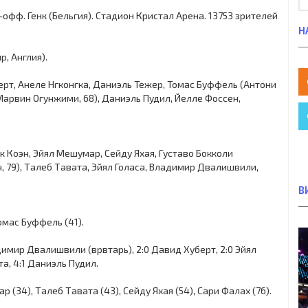
й-офф. Генк (Бельгия). Стадион Кристал Арена. 13753 зрителей
Н
, Англия).
ерт, Анеле Нгконгка, Даниэль Тежер, Томас Буффель (Антони
Марвин Огунжими, 68), Даниэль Пудил, Йелле Фоссен,
к Коэн, Эйял Мешумар, Сейду Яхая, Густаво Бокколи
, 79), Талеб Тавата, Эйял Голаса, Владимир Двалишвили,
В
 Томас Буффель (41).
димир Двалишвили (врвтарь), 2:0 Давид Хуберт, 2:0 Эйял
та, 4:1 Даниэль Пудил.
 (34), Талеб Тавата (43), Сейду Яхая (54), Сари Фалах (76).