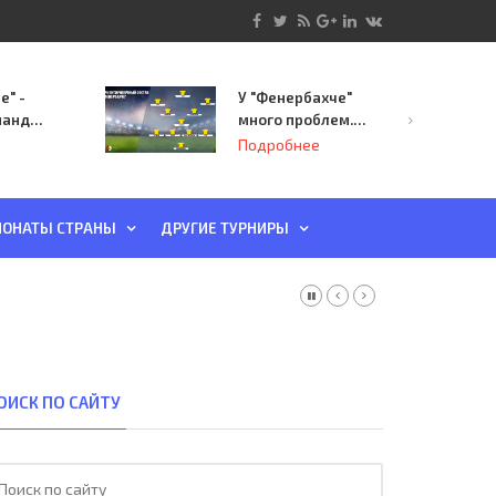
е" -
У "Фенербахче"
манда
много проблем.
инает
Но он опасен для
Подробнее
й-офф
"Зенита"
ы
ОНАТЫ СТРАНЫ
ДРУГИЕ ТУРНИРЫ
ОИСК ПО САЙТУ