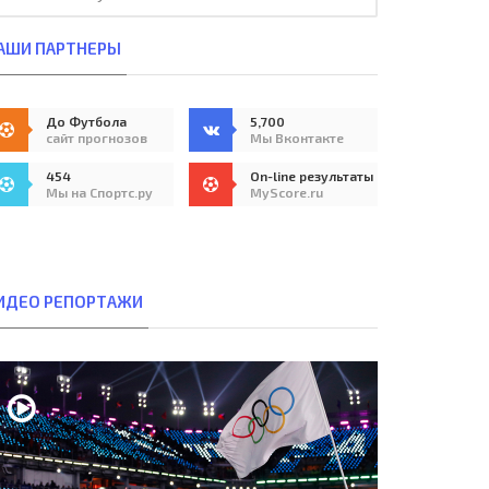
АШИ ПАРТНЕРЫ
До Футбола
5,700
сайт прогнозов
Мы Вконтакте
454
On-line результаты
Мы на Спортс.ру
MyScore.ru
ИДЕО РЕПОРТАЖИ