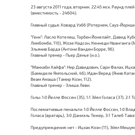
23 августа 2011 года, вторник. 22:45 мск. Раунд пле
(вместимость - 24604).
Главный судья: Ховард Уэбб (Ротерхем, Сауз-Йоркшир
"Генк": Ласло Котелеш, Торбен Йонелайт, Давид Хуб
Лимбомбе, 110), Жозе Надсон, Кеннеди Нванганга (
Эльянив Барда (Антони Ванден Борре, 96).
Главный тренер - Пьер Денье (и.о.).
"Маккаби Хайфа": Нир Давидович, Сари Фалах, Ицха
(Бамиделе Ямпольский, 46), Идан Веред (Янив Катан
Веам Амаша (Тамир Коэн, 112).
Главный тренер - Элиша Леви.
Голы: 1:0 Йелле Фоссен (35), 1:1 Эйял Голаса (37), 2:1
Послематчевые пенальти: 1:0 Йелле Фоссен, 1:0 Вла
Голаса (вратарь), 3:0 Даниэль Тежер, 3:1 Талеб Тава
Предупреждения: нет - Ицхак Коэн (11), Эйял Мешумар