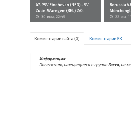
47. PSV Eindhoven (NED) - SV
Borussia V.f
Zulte-Waregem (BEL) 2:0..
Mönchengla
Juventus..
30-июл, 22:45
22-окт, 1
Комментарии сайта (0)
Комментарии ВК
Информация
Посетители, находящиеся в группе
Гости
, не 