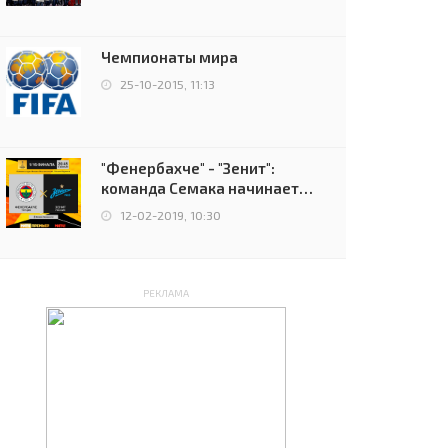
чемпионов.
Чемпионаты мира
25-10-2015, 11:13
"Фенербахче" - "Зенит":
команда Семака начинает
путь в плей-офф Лиги
12-02-2019, 10:30
Европы
РЕКЛАМА