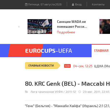
Пятница, 07 августа 2026
Вход
Контакты
Санкции WADA не
помешают России
принять
Подробнее
чемпионат
Европы и финал
Лиги чемпионов.
EUROCUPS
-UEFA
ГЛАВНАЯ
ГЛАВНЫЕ НОВОСТИ
04-сен, 12:25
ЦДКА (Мос
NEW
80. KRC Genk (BEL) - Maccabi Ha
Лига чемпионов УЕФА
/
2011-12
23-авг, 2011, 22:45
"Генк" (Бельгия) - "Маккаби Хайфа" (Израиль) 2:1 (2:1, 0