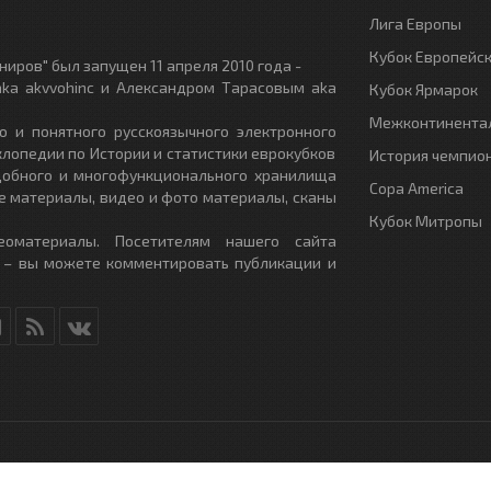
Лига Европы
Кубок Европейс
иров" был запущен 11 апреля 2010 года -
ka akvvohinc и Александром Тарасовым aka
Кубок Ярмарок
Межконтинентал
о и понятного русскоязычного электронного
клопедии по Истории и статистики еврокубков
История чемпио
удобного и многофункционального хранилища
Copa America
е материалы, видео и фото материалы, сканы
Кубок Митропы
еоматериалы. Посетителям нашего сайта
 – вы можете комментировать публикации и
RU
- All Rights Reserved.