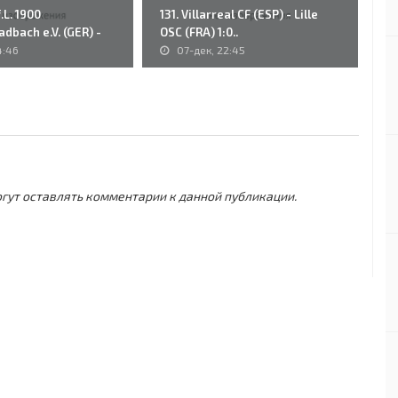
.L. 1900
131. Villarreal CF (ESP) - Lille
75
dbach e.V. (GER) -
OSC (FRA) 1:0..
(N
4:46
07-дек, 22:45
могут оставлять комментарии к данной публикации.