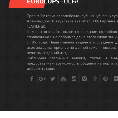
EUROCUPS
-UEFA
Проект "История европейских клубных кубковых турн
Александром Шатуновым aka shat1980, Сергеем a
FLAMENGO.
Целью этого сайта является создание подробног
справочника и не побоимся даже этого слова энци
с 1955 года. Наша главная задача это создание 
всех видов материалов по данной теме - текстовы
печатных изданий ит.д
Публикуем различные мнения, статьи и вид
предоставляем возможность общения на портале
добавлять свои.
© Copyright © 2010-2017. Разработано студией
DLE-THEME.