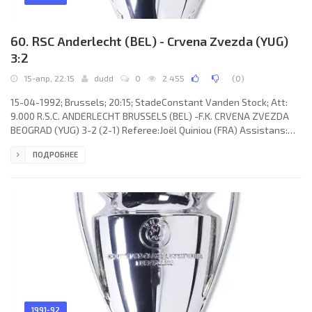
60. RSC Anderlecht (BEL) - Crvena Zvezda (YUG)
3:2
15-апр, 22:15
dudd
0
2 455
(
0
)
15-04-1992; Brussels; 20:15; StadeConstant Vanden Stock; Att:
9.000 R.S.C. ANDERLECHT BRUSSELS (BEL) -F.K. CRVENA ZVEZDA
BEOGRAD (YUG) 3-2 (2-1) Referee:Joël Quiniou (FRA) Assistans:
Michel Girard, Rémi Harrel (FRA) Goals: 1-0 LUIS Airton Barroso
ПОДРОБНЕЕ
"Lulù" OLIVEIRA 03; 1-1 Darko Pančev 07; 2-1 Johnny Bosman 44; 2-
2 Slaviša Čula 80; 3-2 Marc Degryse 82. R.S.C. ANDERLECHT (coach:
Aad de Mos): Pieter Maes, Bertrand Crasson, Wim Kooiman,
Graeme Rutjes, Michel De Wolf, LUIS Airton Barroso "Lulù"
1991-92