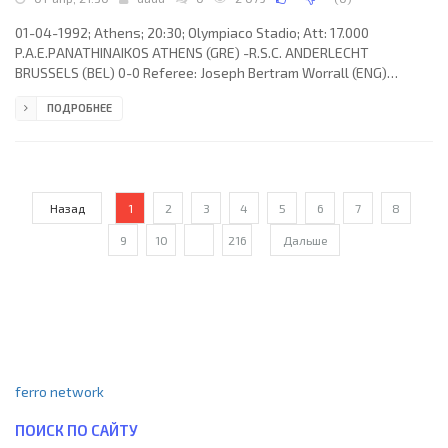
01-04-1992; Athens; 20:30; Olympiaco Stadio; Att: 17.000
P.A.E.PANATHINAIKOS ATHENS (GRE) -R.S.C. ANDERLECHT
BRUSSELS (BEL) 0-0 Referee: Joseph Bertram Worrall (ENG)
Assistans:Brian Hill, John Hunting (ENG) P.A.E.PANATHINAIKOS
ПОДРОБНЕЕ
(coach: Vasilios Daniel): Józef Wandzik, Stratos Apostolakis,
Nikos Karageorgiou, Louis Christodoulou, Nikos Kourbanas,
Kostas Mavridis, Dimitris Saravakos, Kostas Antoniou, Krzysztof
Warzycha, Juan José BORRELLI (Giorgos Donis 80), Lysandros
Georgamlis (Giorgos
Назад
1
2
3
4
5
6
7
8
9
10
...
216
Дальше
ferro network
ПОИСК ПО САЙТУ