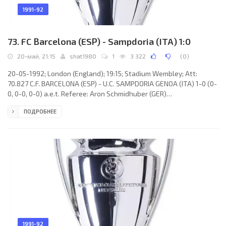
1991-92
73. FC Barcelona (ESP) - Sampdoria (ITA) 1:0
20-май, 21:15
shat1980
1
3 322
(
0
)
20-05-1992; London (England); 19:15; Stadium Wembley; Att:
70.827 C.F. BARCELONA (ESP) - U.C. SAMPDORIA GENOA (ITA) 1-0 (0-
0, 0-0, 0-0) a.e.t. Referee: Aron Schmidhuber (GER)
Assistans: Joachim Ren, Uwe Ennuschat (GER) Goal: 1-0 Ronald
ПОДРОБНЕЕ
Koeman 112. C.F. BARCELONA (coach: Hendrik Johannes Cruijff):
Andoni ZUBIZARRETA Urreta, Fernando Muñoz García “NANDO”,
Albert FERRER Llopis, Ronald Koeman, JUAN CARLOS Rodríguez
Moreno, Josep GUARDIOLA Sala (José Ramón ALESANCO Ventosa
113), José María BAKERO
1991-92