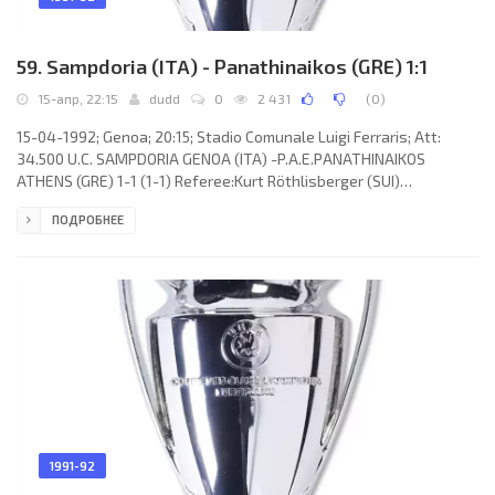
59. Sampdoria (ITA) - Panathinaikos (GRE) 1:1
15-апр, 22:15
dudd
0
2 431
(
0
)
15-04-1992; Genoa; 20:15; Stadio Comunale Luigi Ferraris; Att:
34.500 U.C. SAMPDORIA GENOA (ITA) -P.A.E.PANATHINAIKOS
ATHENS (GRE) 1-1 (1-1) Referee:Kurt Röthlisberger (SUI)
Assistans:Živanko Popović, Ernst Felder (SUI) Goals: 0-1 Spyros
ПОДРОБНЕЕ
Marangos 27; 1-1 Roberto Mancini 36. U.C. SAMPDORIA (coach:
Vujadin Boškov): Gianluca Pagliuca, Dario Bonetti, Marco Lanna,
Moreno Mannini, Fausto Pari, Srečko Katanec, Paulo SILAS do
Prado Pereira, Giovanni Invernizzi (Renato Buso 78), Alessandro
Orlando,
1991-92