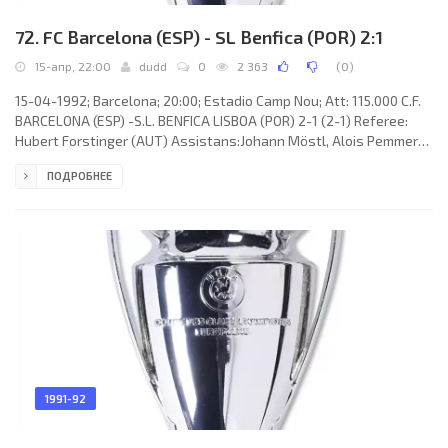
72. FC Barcelona (ESP) - SL Benfica (POR) 2:1
15-апр, 22:00
dudd
0
2 363
(
0
)
15-04-1992; Barcelona; 20:00; Estadio Camp Nou; Att: 115.000 C.F.
BARCELONA (ESP) -S.L. BENFICA LISBOA (POR) 2-1 (2-1) Referee:
Hubert Forstinger (AUT) Assistans:Johann Möstl, Alois Pemmer
(AUT) Goals: 1-0 Hristo Stoichkov 12; 2-0 José María BAKERO
ПОДРОБНЕЕ
Escudero 24; 2-1 C.F. BARCELONA (coach:Hendrik Johannes Cruijff):
Andoni ZUBIZARRETA Urreta, Fernando Muñoz García “NANDO”,
Ronald Koeman, Ricardo Jesús SERNA Orozco, EUSEBIO Sacristán
Mena, Josep GUARDIOLA Sala, José María BAKERO Escudero,
Guillermo
1991-92