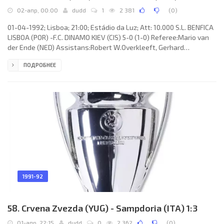
02-апр, 00:00
dudd
1
2 381
(
0
)
01-04-1992; Lisboa; 21:00; Estádio da Luz; Att: 10.000 S.L. BENFICA
LISBOA (POR) -F.C. DINAMO KIEV (CIS) 5-0 (1-0) Referee:Mario van
der Ende (NED) Assistans:Robert W.Overkleeft, Gerhard
J.H.Verwoort (NED) Goals: 1-0 CÉSAR Gonçalves de BRITO Duarte
ПОДРОБНЕЕ
25; 2-0 CÉSAR Gonçalves de BRITO Duarte 62; 3-0 ISAÍAS Marques
Soares 71; 4-0 Sergey Juran 83; 5-0 Sergey Juran 87. S.L. BENFICA
(coach:Sven-Göran Eriksson): Adelino Augusto da Graça Barbosa
Barros “NENO”, JOSÉ CARLOS Martins Ferreira, PAULO Sérgio
1991-92
58. Crvena Zvezda (YUG) - Sampdoria (ITA) 1:3
01-апр, 22:15
dudd
0
2 362
(
0
)