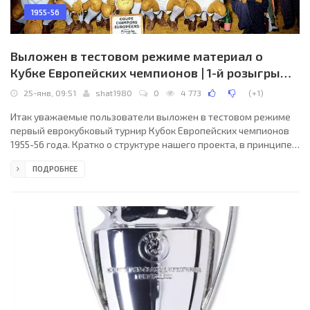
1955-56
Выложен в тестовом режиме материал о
Кубке Европейских чемпионов | 1-й розыгрыш
© 1955/1956
25-янв, 09:51
shat1980
0
4 773
(
+1
)
Итак уважаемые пользователи выложен в тестовом режиме
первый еврокубковый турнир Кубок Европейских чемпионов
1955-56 года. Кратко о структуре нашего проекта, в принципе
мало что изменилось Главная страница Кубка европейских
ПОДРОБНЕЕ
чемпионов и Лиги чемпионов - http://www.eurocups-
uefa.ru/champions_league.html. Далее в таблице выбираем
интересующий Вас год ( пока доступен к просмотру лишь
1955/56), сейчас администрация нашего сайта производит
определенные наладки, и в ближайшее время мы оперативно