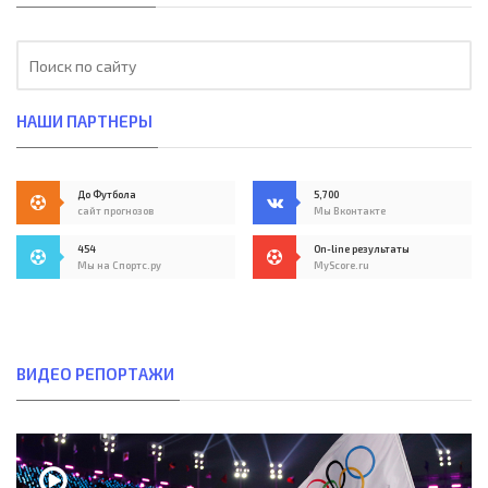
НАШИ ПАРТНЕРЫ
До Футбола
5,700
сайт прогнозов
Мы Вконтакте
454
On-line результаты
Мы на Спортс.ру
MyScore.ru
ВИДЕО РЕПОРТАЖИ