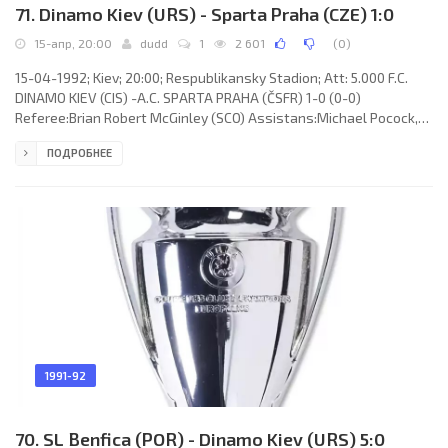
71. Dinamo Kiev (URS) - Sparta Praha (CZE) 1:0
15-апр, 20:00
dudd
1
2 601
(
0
)
15-04-1992; Kiev; 20:00; Respublikansky Stadion; Att: 5.000 F.C.
DINAMO KIEV (CIS) -A.C. SPARTA PRAHA (ČSFR) 1-0 (0-0)
Referee:Brian Robert McGinley (SCO) Assistans:Michael Pocock,
Robert William Morrison (SCO) Goal: 1-0 Oleg Salenko 83. F.C.
ПОДРОБНЕЕ
DINAMO (coach: Anatoly Puzach): Valdemaras Martinkėnas, Oleg
Luzhny, Ahrik Tsveyba, Andrey Annenkov, Ervand Sukiasyan
(Vladimir Sharan 46), Oleg Matveev, Pavel Jakovenko (Vladislav
Ternavsky 25), Sergey Kovalets, Stepan Betsa, Oleg Salenko, Yuri
Gritsyna.
1991-92
70. SL Benfica (POR) - Dinamo Kiev (URS) 5:0