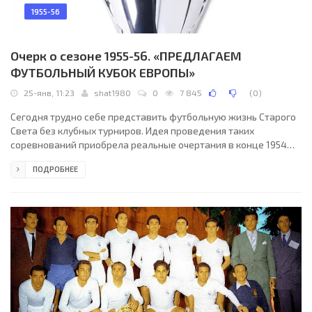
1955-56
Очерк о сезоне 1955-56. «ПРЕДЛАГАЕМ
ФУТБОЛЬНЫЙ КУБОК ЕВРОПЫ»
25-янв, 11:23
shat1980
0
7 845
(
0
)
Сегодня трудно себе представить футбольную жизнь Старого
Света без клубных турниров. Идея проведения таких
соревнований приобрела реальные очертания в конце 1954
года благодаря изобретательности и настойчивости
ПОДРОБНЕЕ
журналистов французской спортивной газеты «Экип» и, в
частности, ее футбольного обозревателя Габриэля Ано.
«ПРЕДЛАГАЕМ ФУТБОЛЬНЫЙ КУБОК ЕВРОПЫ» - этот заголовок,
набранный крупными буквами, увидели французы 16 декабря
1954 года, развернув свежий номер крупнейшей европейской
газеты