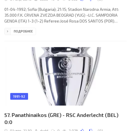
01-04-1992; Sofia (Bulgaria); 21:15; Stadion Narodna Armia; Att:
35.000 F.K. CRVENA ZVEZDA BEOGRAD (YUG) -U.C. SAMPDORIA
GENOA (ITA) 1-3 (1-2) Referee:José Rosa DOS SANTOS (POR)
Assistans:VALDEMAR Aguiar Pinto LOPES, ANTÔNIO GUEDES
ПОДРОБНЕЕ
Gomes de Carvalho (POR) Goals: 1-0 Siniša Mihajlović 19; 1-1
Srečko Katanec 34; 1-2 Goran Vasilijević 41 (out); 1-3 Roberto
Mancini 76. F.K. CRVENA ZVEZDA (coach:Vladimir “Vladica”
Popović): Zvonko Milojević, Duško Radinović (Ilija Ivić 75), Milorad
Ratković, Miodrag
1991-92
57. Panathinaikos (GRE) - RSC Anderlecht (BEL)
0:0
01-апр, 21:30
dudd
0
2 079
(
0
)