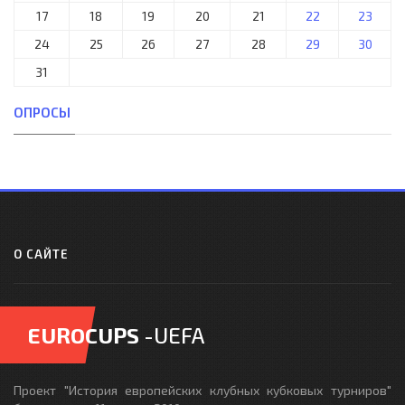
17
18
19
20
21
22
23
24
25
26
27
28
29
30
31
ОПРОСЫ
О САЙТЕ
EUROCUPS
-UEFA
Проект "История европейских клубных кубковых турниров"