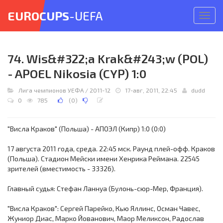
EUROCUPS
-UEFA
Откр
меню
74. Wis&#322;a Krak&#243;w (POL)
- APOEL Nikosia (CYP) 1:0
Лига чемпионов УЕФА
/
2011-12
17-авг, 2011, 22:45
dudd
0
785
(
0
)
"Висла Краков" (Польша) - АПОЭЛ (Кипр) 1:0 (0:0)
17 августа 2011 года, среда. 22:45 мск. Раунд плей-офф. Краков
(Польша). Стадион Мейски имени Хенрика Реймана. 22545
зрителей (вместимость - 33326).
Главный судья: Стефан Ланнуа (Булонь-сюр-Мер, Франция).
"Висла Краков": Сергей Парейко, Кью Яллинс, Осман Чавес,
Жуниор Диас, Марко Йованович, Маор Меликсон, Радослав