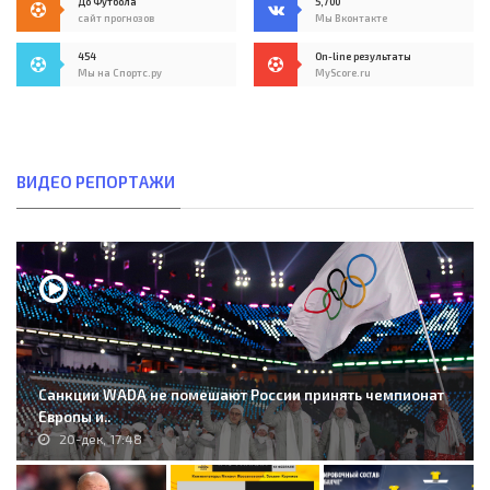
До Футбола
5,700
сайт прогнозов
Мы Вконтакте
454
On-line результаты
Мы на Спортс.ру
MyScore.ru
ВИДЕО РЕПОРТАЖИ
Санкции WADA не помешают России принять чемпионат
Европы и..
20-дек, 17:48