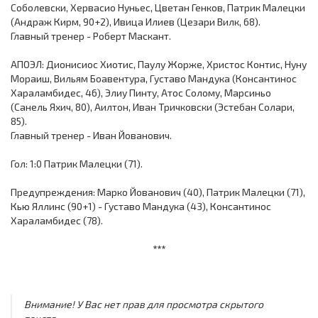
Соболевски, Хервасио Нуньес, Цветан Генков, Патрик Малецки
(Андраж Кирм, 90+2), Ивица Илиев (Цезари Вилк, 68).
Главный тренер - Роберт Маскант.
АПОЭЛ: Дионисиос Хиотис, Паулу Жорже, Христос Контис, Нуну
Мораиш, Вильям Боавентура, Густаво Мандука (Консантинос
Хараламбидес, 46), Элиу Пинту, Атос Солому, Марсиньо
(Санель Яхич, 80), Аилтон, Иван Тричковски (Эстебан Солари,
85).
Главный тренер - Иван Йованович.
Гол: 1:0 Патрик Малецки (71).
Предупреждения: Марко Йованович (40), Патрик Малецки (71),
Кью Яллинс (90+1) - Густаво Мандука (43), Консантинос
Хараламбидес (78).
***
Внимание! У Вас нет прав для просмотра скрытого