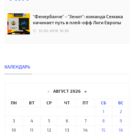
"Фенербахче" - "Зенит": команда Семака
начинает путь в плей-офф Лиги Европы
12-02-2019, 10:30
КАЛЕНДАРЬ
«
АВГУСТ 2026 »
ПН
ВТ
СР
ЧТ
ПТ
СБ
ВС
1
2
3
4
5
6
7
8
9
10
11
12
13
14
15
16