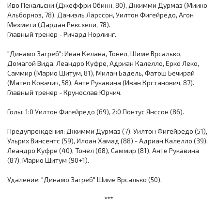
Иво Пекальски (Джеффри Обинн, 80), Джимми Дурмаз (Миико
Альборноз, 78), Даниэль Ларссон, Уилтон Фигейредо, Агон
Мехмети (Дардан Рексхепи, 78).
Главный тренер - Ричард Норлинг.
"Динамо Загреб": Иван Келава, Тонел, Шиме Врсалько,
Домагой Вида, Леандро Куфре, Адриан Калелло, Ерко Леко,
Саммир (Марио Шитум, 81), Милан Бадель, Фатош Бечирай
(Матео Ковачич, 58), Анте Рукавина (Иван Крстанович, 87).
Главный тренер - Крунослав Юрчич.
Голы: 1:0 Уилтон Фигейредо (69), 2:0 Понтус Янссон (86).
Предупреждения: Джимми Дурмаз (7), Уилтон Фигейредо (51),
Ульрих Винсентс (59), Илоан Хамад (88) - Адриан Калелло (39),
Леандро Куфре (40), Тонел (68), Саммир (81), Анте Рукавина
(87), Марио Шитум (90+1).
Удаление: "Динамо Загреб" Шиме Врсалько (50).
***