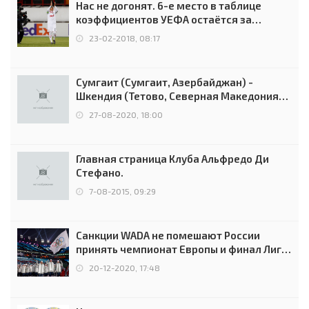
Нас не догонят. 6-е место в таблице
коэффициентов УЕФА остаётся за
Россией
23-02-2018, 08:17
Сумгаит (Сумгаит, Азербайджан) -
Шкендия (Тетово, Северная Македония) -
0:2 (0:0)
27-08-2020, 18:00
Главная страница Клуба Альфредо Ди
Стефано.
7-08-2015, 09:29
Санкции WADA не помешают России
принять чемпионат Европы и финал Лиги
чемпионов.
20-12-2020, 17:48