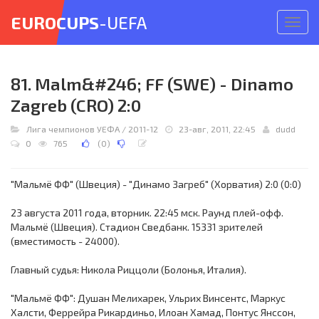
EUROCUPS
-UEFA
Откр
меню
81. Malm&#246; FF (SWE) - Dinamo
Zagreb (CRO) 2:0
Лига чемпионов УЕФА
/
2011-12
23-авг, 2011, 22:45
dudd
0
765
(
0
)
"Мальмё ФФ" (Швеция) - "Динамо Загреб" (Хорватия) 2:0 (0:0)
23 августа 2011 года, вторник. 22:45 мск. Раунд плей-офф.
Мальмё (Швеция). Стадион Сведбанк. 15331 зрителей
(вместимость - 24000).
Главный судья: Никола Риццоли (Болонья, Италия).
"Мальмё ФФ": Душан Мелихарек, Ульрих Винсентс, Маркус
Халсти, Феррейра Рикардиньо, Илоан Хамад, Понтус Янссон,