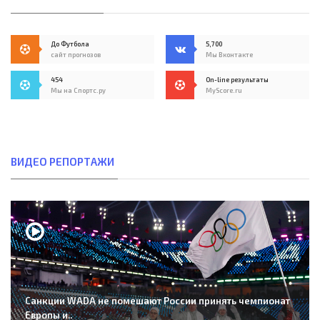
До Футбола
5,700
сайт прогнозов
Мы Вконтакте
454
On-line результаты
Мы на Спортс.ру
MyScore.ru
ВИДЕО РЕПОРТАЖИ
Санкции WADA не помешают России принять чемпионат
Европы и..