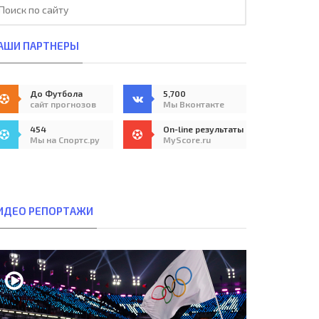
АШИ ПАРТНЕРЫ
До Футбола
5,700
сайт прогнозов
Мы Вконтакте
454
On-line результаты
Мы на Спортс.ру
MyScore.ru
ИДЕО РЕПОРТАЖИ