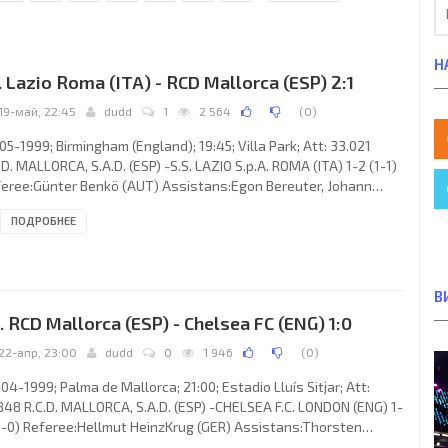
Н
. Lazio Roma (ITA) - RCD Mallorca (ESP) 2:1
19-май, 22:45
dudd
1
2 564
(
0
)
05-1999; Birmingham (England); 19:45; Villa Park; Att: 33.021
.D. MALLORCA, S.A.D. (ESP) -S.S. LAZIO S.p.A. ROMA (ITA) 1-2 (1-1)
eree:Günter Benkö (AUT) Assistans:Egon Bereuter, Johann
htl (AUT) Goals: 0-1Christian Vieri07; 1-1 Daniel García Lara
ПОДРОБНЕЕ
NI” 11; 1-2 Pavel Nedvěd 81. R.C.D. MALLORCA, S.A.D. (coach:
tor Raúl “El Cabezón” CÚPER): Carlos Ángel ROA, MIQUEL SOLER
asols, Gustavo Lionel SIVIERO, MARCELINO Elena Sierra,Daniel
cía Lara “DANI”, Ariel Miguel Santiago “El
В
. RCD Mallorca (ESP) - Chelsea FC (ENG) 1:0
22-апр, 23:00
dudd
0
1 946
(
0
)
04-1999; Palma de Mallorca; 21:00; Estadio Lluís Sitjar; Att:
848 R.C.D. MALLORCA, S.A.D. (ESP) -CHELSEA F.C. LONDON (ENG) 1-
1-0) Referee:Hellmut HeinzKrug (GER) Assistans:Thorsten
tian, Christian Schräer (GER) Goal: 1-0Leonardo Ángel “Leo”