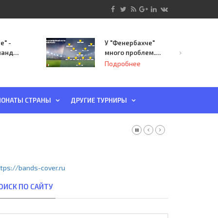
е" -
У "Фенербахче"
манда
много проблем.
инает
Но он опасен для
Подробнее
й-офф
"Зенита"
ы
ОНАТЫ СТРАНЫ
ДРУГИЕ ТУРНИРЫ
tps://bands-cover.ru
ОИСК ПО САЙТУ