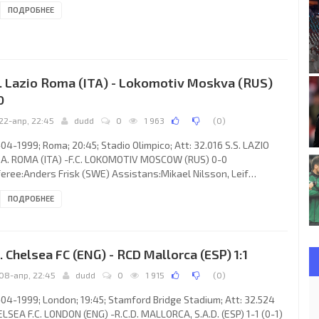
ПОДРОБНЕЕ
GINI 15. R.C.D. MALLORCA, S.A.D. (coach: Héctor Raúl “El Cabezón”
ER): Carlos Ángel ROA, Javier OLAIZOLA Rodríguez, MARCELINO
na Sierra, Gustavo Lionel SIVIERO (Lluís CARRERAS Ferrer 46),
QUEL SOLER Sarasols, Laureano Bisan Etamé-Mayer
. Lazio Roma (ITA) - Lokomotiv Moskva (RUS)
0
22-апр, 22:45
dudd
0
1 963
(
0
)
04-1999; Roma; 20:45; Stadio Olimpico; Att: 32.016 S.S. LAZIO
.A. ROMA (ITA) -F.C. LOKOMOTIV MOSCOW (RUS) 0-0
eree:Anders Frisk (SWE) Assistans:Mikael Nilsson, Leif
dberg (SWE) S.S. LAZIO S.p.A. (coach: Sven-Göran Eriksson): Luca
ПОДРОБНЕЕ
chegiani,Paolo Negro,Alessandro Nesta, Siniša Mihajlović,
seppe Pancaro,Attilio Lombardo,FERNANDO Manuel Silva COUTO
tías Jesús “El Pelado” ALMEYDA 46),Dejan “Deki”
nković,Pavel Nedvěd,Christian Vieri (Alen Bokšić88),Roberto
. Chelsea FC (ENG) - RCD Mallorca (ESP) 1:1
cini (Iván DE LA
08-апр, 22:45
dudd
0
1 915
(
0
)
04-1999; London; 19:45; Stamford Bridge Stadium; Att: 32.524
LSEA F.C. LONDON (ENG) -R.C.D. MALLORCA, S.A.D. (ESP) 1-1 (0-1)