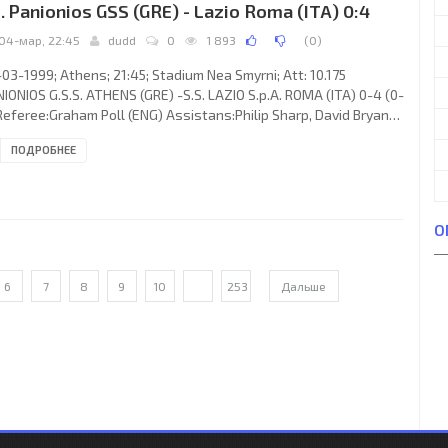
. Panionios GSS (GRE) - Lazio Roma (ITA) 0:4
04-мар, 22:45
dudd
0
1 893
(
0
)
03-1999; Athens; 21:45; Stadium Nea Smyrni; Att: 10.175
IONIOS G.S.S. ATHENS (GRE) -S.S. LAZIO S.p.A. ROMA (ITA) 0-4 (0-
Referee:Graham Poll (ENG) Assistans:Philip Sharp, David Bryan
G) Goals: 0-1 Dejan “Deki” Stanković 03; 0-2 José Marcelo “El
ПОДРОБНЕЕ
ómeno” SALAS Melinao 13; 0-3 Dejan “Deki” Stanković 60; 0-4
el Nedvěd 61. PANIONIOS G.S.S. (coach: Ronald Whelan): Fotaq
to” Strakosha, Tasos Zachopoulos, Thanasis Gazis, Vassilis
nnidis, Theofilos Karasavvidis (Mark Robins 62),
О
6
7
8
9
10
...
253
Дальше