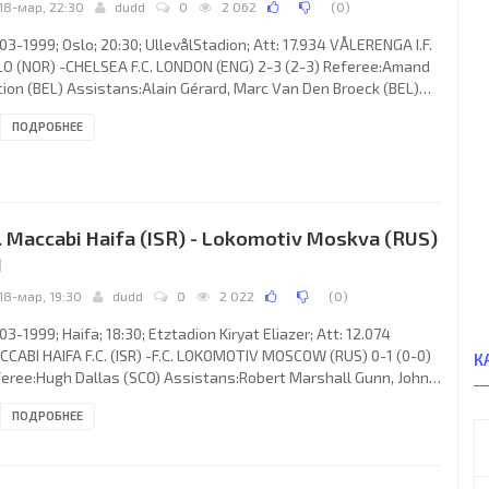
18-мар, 22:30
dudd
0
2 062
(
0
)
03-1999; Oslo; 20:30; UllevålStadion; Att: 17.934 VÅLERENGA I.F.
O (NOR) -CHELSEA F.C. LONDON (ENG) 2-3 (2-3) Referee:Amand
ion (BEL) Assistans:Alain Gérard, Marc Van Den Broeck (BEL)
ls: 0-1Gianluca Vialli 12; 0-2 Bernard Lambourde 15; 1-2 Fredrik
ПОДРОБНЕЕ
lner 27; 1-3 Tore André Flo33; 2-3 John Carew 42. VÅLERENGA I.F.
ach: Egil Roger “Drillo” Olsen &Lars Tjærnås): Mikko
én,Tommy Berntsen,Knut Henry Haraldsen,Fredrik Kjølner,Hai
c Tran,Joachim Walltin,Tom Henning Hovi
. Maccabi Haifa (ISR) - Lokomotiv Moskva (RUS)
1
18-мар, 19:30
dudd
0
2 022
(
0
)
03-1999; Haifa; 18:30; Etztadion Kiryat Eliazer; Att: 12.074
CABI HAIFA F.C. (ISR) -F.C. LOKOMOTIV MOSCOW (RUS) 0-1 (0-0)
К
eree:Hugh Dallas (SCO) Assistans:Robert Marshall Gunn, John
es Mcelhinney (SCO) Goal: 0-1 Igor Chugaynov 68. MACCABI F.C.
ПОДРОБНЕЕ
ach: Daniel Braylovski): Nir Davidovich, Avishay Zano, Alon
azi, Arik Benado, Adoram Keisy, Ofir Kopel, Shuki Nagar (Ibrahim
o 74), Jerzy Brzęczek, Yossi Benayoun, Ronen Harazi (Yaniv
an 32), Viktor Paço (Radovan Hromádko 69). F.C.