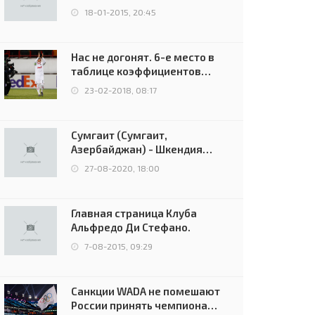
uefa.ru
18-01-2015, 20:45
Нас не догонят. 6-е место в
таблице коэффициентов
УЕФА остаётся за Россией
23-02-2018, 08:17
Сумгаит (Сумгаит,
Азербайджан) - Шкендия
(Тетово, Северная
27-08-2020, 18:00
Македония) - 0:2 (0:0)
Главная страница Клуба
Альфредо Ди Стефано.
7-08-2015, 09:29
Санкции WADA не помешают
России принять чемпионат