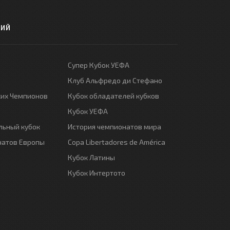
РИЙ
Супер Кубок УЕФА
Клуб Альфредо ди Стефано
ких Чемпионов
Кубок обладателей кубков
Кубок УЕФА
ьный кубок
История чемпионатов мира
натов Европы
Copa Libertadores de América
Кубок Латины
Кубок Интертото