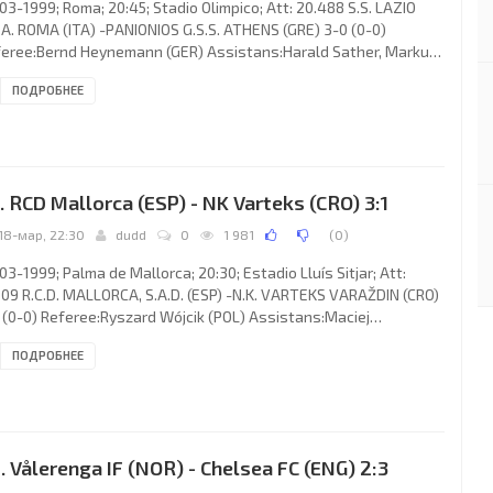
03-1999; Roma; 20:45; Stadio Olimpico; Att: 20.488 S.S. LAZIO
.A. ROMA (ITA) -PANIONIOS G.S.S. ATHENS (GRE) 3-0 (0-0)
eree:Bernd Heynemann (GER) Assistans:Harald Sather, Markus
eibel (GER) Goals: 1-0 Pavel Nedvěd 70; 2-0 Dejan “Deki”
ПОДРОБНЕЕ
nković 77; 3-0 Iván DE LA PEÑA López 81. S.S. LAZIO S.p.A. (coach:
n-Göran Eriksson): Marco Ballotta, Attilio Lombardo,
ssandro Nesta, Siniša Mihajlović (Federico Crovari 71), Stefano
bardi, Guerino Gottardi, Iván DE LA PEÑA López, FERNANDO
. RCD Mallorca (ESP) - NK Varteks (CRO) 3:1
18-мар, 22:30
dudd
0
1 981
(
0
)
03-1999; Palma de Mallorca; 20:30; Estadio Lluís Sitjar; Att:
109 R.C.D. MALLORCA, S.A.D. (ESP) -N.K. VARTEKS VARAŽDIN (CRO)
 (0-0) Referee:Ryszard Wójcik (POL) Assistans:Maciej
rzbowski, Eugeniusz Koczar (POL) Goals: 1-0Ariel Miguel
ПОДРОБНЕЕ
tiago “El Caño” IBAGAZA 53; 2-0 Veljko Paunović 55; 3-0 Daniel
cía Lara “DANI” 75; 3-1 Andrija Balajić 88. R.C.D. MALLORCA, S.A.D.
ach: Héctor Raúl “El Cabezón” CÚPER): Carlos Ángel ROA, Javier
IZOLA Rodríguez, MARCELINO Elena Sierra,
. Vålerenga IF (NOR) - Chelsea FC (ENG) 2:3