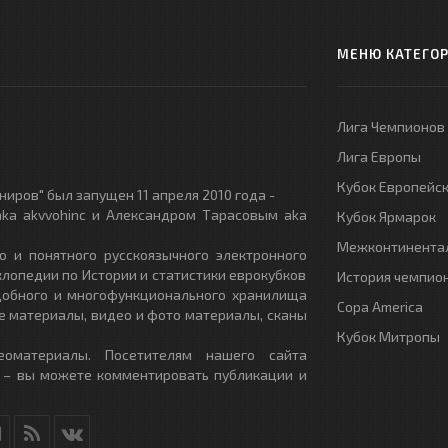
МЕНЮ КАТЕГО
Лига Чемпионов
Лига Европы
Кубок Европейс
иров" был запущен 11 апреля 2010 года -
ka akvvohinc и Александром Тарасовым aka
Кубок Ярмарок
Межконтинентал
о и понятного русскоязычного электронного
клопедии по Истории и статистики еврокубков
История чемпио
удобного и многофункционального хранилища
Copa America
е материалы, видео и фото материалы, сканы
Кубок Митропы
еоматериалы. Посетителям нашего сайта
 – вы можете комментировать публикации и