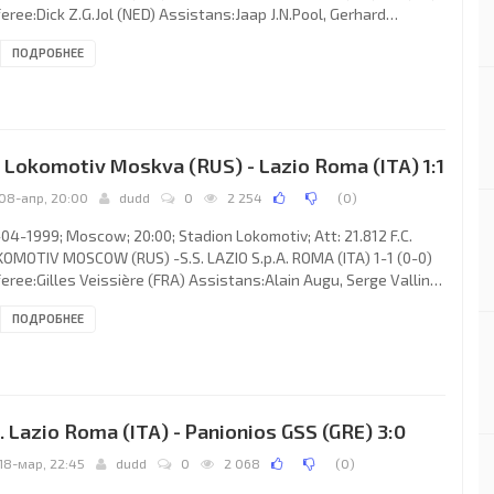
eree:Dick Z.G.Jol (NED) Assistans:Jaap J.N.Pool, Gerhard
.Verwoort (NED) Goals: 0-1Daniel García Lara “DANI” 33; 1-1 Tore
ПОДРОБНЕЕ
ré Flo 50. CHELSEA F.C. (coach: Gianluca Vialli): Ed de Goey,
ert “Chapi” FERRER Llopis (Bernard Lambourde 80), Marcel
ailly,Frank Leboeuf,Graeme Le Saux, Dan Petrescu,Dennis
e, Jody Morris,Celestine Babayaro (Tore André Flo
. Lokomotiv Moskva (RUS) - Lazio Roma (ITA) 1:1
08-апр, 20:00
dudd
0
2 254
(
0
)
04-1999; Moscow; 20:00; Stadion Lokomotiv; Att: 21.812 F.C.
OMOTIV MOSCOW (RUS) -S.S. LAZIO S.p.A. ROMA (ITA) 1-1 (0-0)
eree:Gilles Veissière (FRA) Assistans:Alain Augu, Serge Vallin
A) Goals: 1-0Zaza Dzhanashia 60; 1-1 Alen Bokšić 77. F.C.
ПОДРОБНЕЕ
OMOTIV (coach: Yuri Semin): Ruslan Nigmatullin, Aleksey
fullin, Igor Cherevchenko, Igor Chugaynov, Yuri Drozdov,Aleksey
rtin (Dmitry Loskov 46),Dmitry Bulykin (Aleksandr Borodyuk
, Sergey Gurenko,Andrey Lavrik, Zaza Dzhanashia,Evgeny
. Lazio Roma (ITA) - Panionios GSS (GRE) 3:0
18-мар, 22:45
dudd
0
2 068
(
0
)