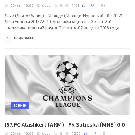
02-авг, 18:00
dudd
0
1 171
(
0
)
Лачи (Лач, Албания) - Мольде (Мольде, Норвегия) - 0:2 (0:2).
Лига Европы 2018/2019. Квалификационный этап. 2-й
квалификационный раунд. 2-й матч. 02 августа 2018 года,
четверг. 16:00 СЕТ. Лач, Албания. Солнечно. +35°C. Стадион
ПОДРОБНЕЕ
«Лачи». 420 зрителей (8 % при вместимости 5000). Главный
судья: Кристо Тохвер (Эстония). Ассистенты: Нееме Неемлаид
(Эстония), Дмитрий Виноградов (Эстония). Резервный судья:
Йоонас Яановитс (Эстония). Лачи: 1. Гентьян Сельмани (к); 26.
Марко Радаш (ХОР) (18. Ндричим
2018-19
157. FC Alashkert (ARM) - FK Sutjeska (MNE) 0:0
02-авг, 18:00
dudd
0
1 203
(
0
)