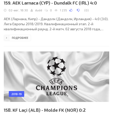
159. AEK Larnaca (CYP) - Dundalk FC (IRL) 4:0
02-авг, 18:30
dudd
0
1 235
(
0
)
АЕК (Ларнака, Кипр) - Дандолк (Дандолк, Ирландия) - 4:0 (3:0).
Лига Европы 2018/2019. Квалификационный этап. 2-й
квалификационный раунд. 2-й матч. 02 августа 2018 года,
четверг. 16:30 СЕТ. Ларнака, Кипр. Солнечно. +33°C. Стадион
ПОДРОБНЕЕ
АЕК Арена. 3991 зритель (50 % при вместимости 8000).
Главный судья: Фран Йович (Загреб, Хорватия). Ассистенты:
Ивица Модрич (Загреб, Хорватия), Хрвое Радич (Сплит,
Хорватия). Резервный судья: Игор Паяч (Хорватия). АЕК
(Ларнака): 25. ТОНЬО Рамирес Мартинес (ИСП); 2. Игор
2018-19
158. KF Laçi (ALB) - Molde FK (NOR) 0:2