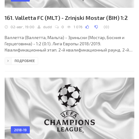
161. Valletta FC (MLT) - Zrinjski Mostar (BIH) 1:2
02-авг, 19:00
dudd
0
1 076
(
0
)
Валлетта (Валлетта, Мальта) - Зриньски (Мостар, Босния и
Герцеговина) - 1:2 (0:1). Лига Европы 2018/2019.
Квалификационный этап. 2-й квалификационный раунд. 2-й
матч. 02 августа 2018 года, четверг. 17:00 СЕТ. Та-Кали,
ПОДРОБНЕЕ
Мальта. Солнечно. +33°C. Стадион Сентенари. 1310 зрителей
(66 % при вместимости 2000). Главный судья: Раде Обренович
(Словения). Ассистенты: Грега Кордеж (Словения), Томислав
Поспех (Словения). Резервный судья: Драгослав Перич
(Словения). Валлетта: 1. Анри Бонелло; 20. Раед Салех
2018-19