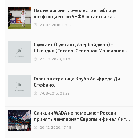
Нас не догонят. 6-е место в таблице
коэффициентов УЕФА остаётся за
Россией
23-02-2018, 08:17
Сумгаит (Сумгаит, Азербайджан) -
Шкендия (Тетово, Северная Македония) -
0:2 (0:0)
27-08-2020, 18:00
Главная страница Клуба Альфредо Ди
Стефано.
7-08-2015, 09:29
Санкции WADA не помешают России
принять чемпионат Европы и финал Лиги
чемпионов.
20-12-2020, 17:48