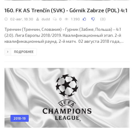
160. FK AS Trenčín (SVK) - Górnik Zabrze (POL) 4:1
02-авг, 18:30
dudd
0
1 390
(
0
)
Тренчин (Тренчин, Словакия) - Гурник (Забже, Польша) - 4:1
(2:0). Лига Европы 2018/2019. Квалификационный этап. 2-й
квалификационный раунд. 2-й матч. 02 августа 2018 года,
четверг. 16:30 СЕТ. Миява, Словакия. Штормовой ветер. +22°C.
ПОДРОБНЕЕ
Стадион Миява. 1897 зрителей (69 % при вместимости 2737).
Главный судья: Ола Нильсен (Норвегия). Ассистенты: Эйстейн
Симон Иттерланд (Норвегия), Исаак Башевкин (Норвегия).
Резервный судья: Рохит Сагги (Норвегия). Тренчин: 24. Игор
Шемринец; 5. Рэбен Ем (НИГ), 6.
2018-19