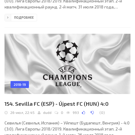
(0:0). Лига Европы 2018/2019. Квалификационный этап. 2-й
квалификационный раунд. 2-й матч. 31 июля 2018 года,
вторник. 17:00 СЕТ. Ереван, Армения. Солнечно. +31°C.
ПОДРОБНЕЕ
Республиканский имени Вазгена Саркисяна. 8000 зрителей (53
% при вместимости 14968). Главный судья: Петр Арделеану
(Чехия). Ассистенты: Иржи Молачек (Пльзень, Чехия), Якуб
Грабовски (Чехия). Резервный судья: Иржи Гоудек (Чехия).
Пюник (Ереван): 25. Андрия Драгоевич (ЧРГ);
2018-19
154. Sevilla FC (ESP) - Újpest FC (HUN) 4:0
26-июл, 22:45
dudd
0
993
(
0
)
Севилья (Севилья, Испания) – Уйпешт (Будапешт, Венгрия) - 4:0
(3:0). Лига Европы 2018/2019. Квалификационный этап. 2-й
квалификационный раунд. 1-й матч. 26 июля 2018 года,