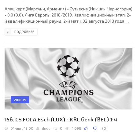
Алашкерт (Мартуни, Армения) - Сутьеска (Никшич, Черногория)
- 0:0 (0:0). Лига Европы 2018/2019. Квалификационный этап. 2-
й квалификационный раунд. 2-й матч. 02 августа 2018 года,
четверг. 16:00 СЕТ. Ереван, Армения. Солнечно. +32°C.
ПОДРОБНЕЕ
Республиканский имени Вазгена Саркисяна. 6735 зрителей (45
% при вместимости 14968). Главный судья: Ивайло Стоянов
(Петрич, Болгария). Ассистенты: Иво Колев (Болгария), Георги
Дойнов (Болгария). Резервный судья: Николай Йорданов
(Болгария). Алашкерт (Мартуни): 55.
2018-19
156. CS FOLA Esch (LUX) - KRC Genk (BEL) 1:4
01-авг, 19:00
dudd
0
1 098
(
0
)