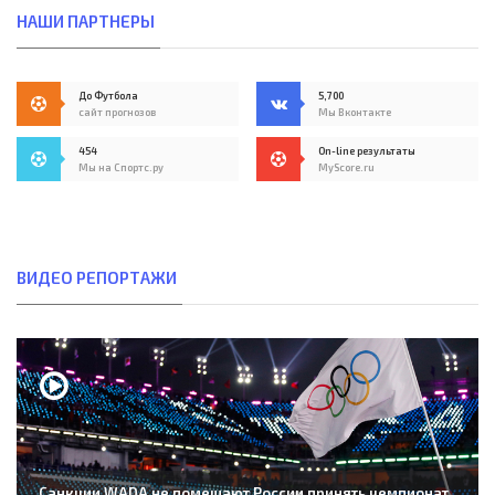
НАШИ ПАРТНЕРЫ
До Футбола
5,700
сайт прогнозов
Мы Вконтакте
454
On-line результаты
Мы на Спортс.ру
MyScore.ru
ВИДЕО РЕПОРТАЖИ
Санкции WADA не помешают России принять чемпионат