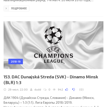
четверг. 20:45 СЕТ. Севилья, Испания. Ясно. +30°C. Стадион
ПОДРОБНЕЕ
Рамон Санчес-Писхуан. 29671 зритель (65 % при вместимости
45500). Главный судья: Андрис Трейманис (Кулдига, Латвия).
Ассистенты: Харальд Гудерманис (Латвия), Алексей
Спасенников (Латвия). Резервный судья: Александр Голубев
(Латвия). Севилья: 13. Томаш Вацлик (ЧЕХ); 6.
2018-19
153. DAC Dunajská Streda (SVK) - Dinamo Minsk
(BLR) 1:3
26-июл, 22:00
dudd
0
942
(
0
)
ДАК 1904 (Дунайска-Стреда, Словакия) - Динамо (Минск,
Беларусь) – 1:3 (1:1). Лига Европы 2018/2019.