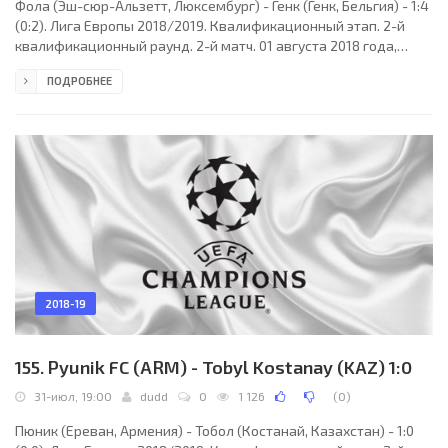
Фола (Эш-сюр-Альзетт, Люксембург) - Генк (Генк, Бельгия) - 1:4
(0:2). Лига Европы 2018/2019. Квалификационный этап. 2-й
квалификационный раунд. 2-й матч. 01 августа 2018 года,
среда. 17:00 СЕТ. Эш-сюр-Альзетт, Люксембург. Стадион Стад
ПОДРОБНЕЕ
Эмил Майриш. 1550 зрителей (40 % при вместимости 3900).
Главный судья: Филип Глова (Словакия). Ассистенты:
Франтишек Ференц (Словакия), Ян Позор (Словакия).
Резервный судья: Мартин Догаль (Словакия). Фола (Эш-сюр-
Альзетт): 33. Эмануэль Кабрал (ЛЮК/ПОР); 21. Роман
2018-19
155. Pyunik FC (ARM) - Tobyl Kostanay (KAZ) 1:0
31-июл, 19:00
dudd
0
1 126
(
0
)
Пюник (Ереван, Армения) - Тобол (Костанай, Казахстан) - 1:0