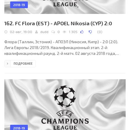
2018-19
162. FC Flora (EST) - APOEL Nikosia (CYP) 2:0
02-авг, 19:00
dudd
0
1 305
(
0
)
Флора (Таллин, Эстония) - АПОЭЛ (Никосия, Кипр) - 2:0 (2:0).
Лига Европы 2018/2019. Квалификационный этап. 2-й
квалификационный раунд. 2-й матч. 02 августа 2018 года,
четверг. 17:00 СЕТ. Таллин, Эстония. Солнечно. +27°C. Стадион
ПОДРОБНЕЕ
Лиллекюла. 801 зритель (8 % при вместимости 9692). Главный
судья: Амаури Делеру (Франция). Ассистенты: Бертран Жуанно
(Франция), Хюсейин Оджак (Франция). Резервный судья: Эрик
Ваттеллье (Франция). Флора Таллин: 73. Маит Тоом; 19. Герт
Камс (к), 21. Мадис Вихманн, 24.
2018-19