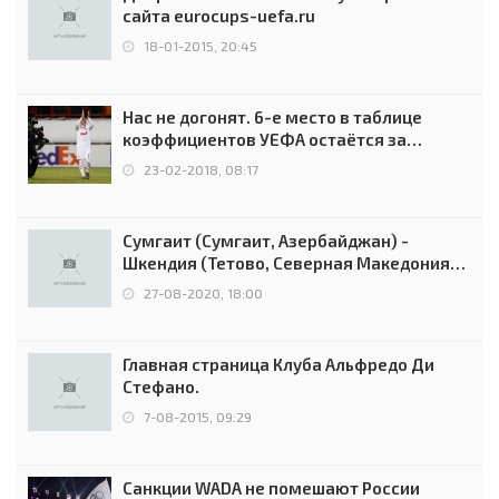
сайта eurocups-uefa.ru
18-01-2015, 20:45
Нас не догонят. 6-е место в таблице
коэффициентов УЕФА остаётся за
Россией
23-02-2018, 08:17
Сумгаит (Сумгаит, Азербайджан) -
Шкендия (Тетово, Северная Македония) -
0:2 (0:0)
27-08-2020, 18:00
Главная страница Клуба Альфредо Ди
Стефано.
7-08-2015, 09:29
Санкции WADA не помешают России