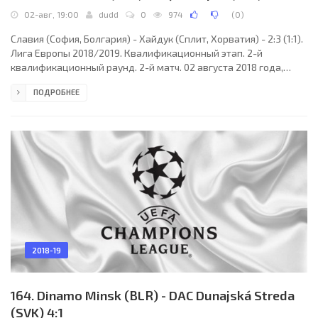
02-авг, 19:00
dudd
0
974
(
0
)
Славия (София, Болгария) - Хайдук (Сплит, Хорватия) - 2:3 (1:1).
Лига Европы 2018/2019. Квалификационный этап. 2-й
квалификационный раунд. 2-й матч. 02 августа 2018 года,
четверг. 17:00 СЕТ. София, Болгария. Переменная облачность.
ПОДРОБНЕЕ
+22°C. Стадион "Василь Левски". 2100 зрителей (5 % при
вместимости 43228). Главный судья: Даниэле Довери (Рим,
Италия). Ассистенты: Маттео Пассери (Италия), Алессандро Ло
Чичеро (Италия). Резервный судья: Джанпаоло Кальварезе
(Терамо, Италия). Славия (София): 32.
2018-19
164. Dinamo Minsk (BLR) - DAC Dunajská Streda
(SVK) 4:1