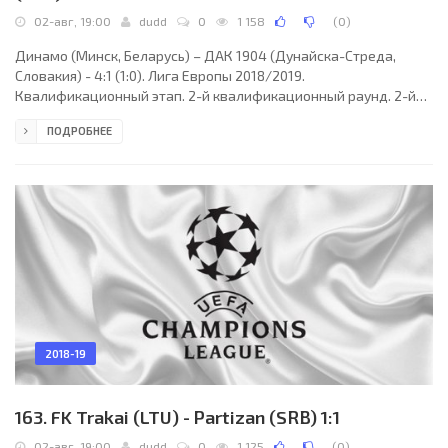
02-авг, 19:00
dudd
0
1 158
(
0
)
Динамо (Минск, Беларусь) – ДАК 1904 (Дунайска-Стреда,
Словакия) - 4:1 (1:0). Лига Европы 2018/2019.
Квалификационный этап. 2-й квалификационный раунд. 2-й
матч. 02 августа 2018 года, четверг. 17:00 СЕТ. Минск,
ПОДРОБНЕЕ
Беларусь. Солнечно. +25°C. Стадион Динамо. 9450 зрителей (23
% при вместимости 41040). Главный судья: Антти Мунукка
(Хельсинки, Финляндия). Ассистенты: Юкка Хонканен
(Финляндия), Сами Нюканен (Финляндия). Резервный судья:
Деннис Антамо (Эспоо, Финляндия). Динамо (Минск): 30.
Андрей
2018-19
163. FK Trakai (LTU) - Partizan (SRB) 1:1
02-авг, 19:00
dudd
0
1 125
(
0
)