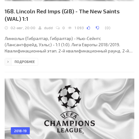
168. Lincoln Red Imps (GIB) - The New Saints
(WAL) 1:1
02-авг, 20:00
dudd
0
1 093
(
0
)
Линкольн (Гибралтар, Гибралтар) - Нью-Сейнтс
(Лансантфрейд, Уэльс) - 1:1 (1:0). Лига Европы 2018/2019.
Квалификационный этап. 2-й квалификационный раунд. 2-й
матч. 02 августа 2018 года, четверг. 18:00 СЕТ. Гибралтар,
ПОДРОБНЕЕ
Гибралтар. Облачно. +25°C. Стадион Виктория. 546 зрителей (11
% при вместимости 5000). Главный судья: Петри Вильянен
(Пори, Финляндия). Ассистенты: Ян-Петер Аравирта
(Финляндия), Рику Вихреявуори (Финляндия). Резервный судья:
Оскари Хямяляйнен (Финляндия). Линкольн (Гибралтар): 1.
2018-19