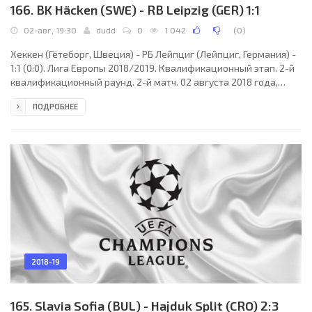
166. BK Häcken (SWE) - RB Leipzig (GER) 1:1
02-авг, 19:30
dudd
0
1 042
(
0
)
Хеккен (Гётеборг, Швеция) - РБ Лейпциг (Лейпциг, Германия) -
1:1 (0:0). Лига Европы 2018/2019. Квалификационный этап. 2-й
квалификационный раунд. 2-й матч. 02 августа 2018 года,
четверг. 17:30 СЕТ. Гётеборг, Швеция. Переменная облачность.
ПОДРОБНЕЕ
+25°C. Стадион Бравида Арена. 2968 зрителей (46 % при
вместимости 6500). Главный судья: Мете Калкаван (Стамбул,
Турция). Ассистенты: Джейхун Сесигюзель (Стамбул, Турция),
Эсат Санджактар (Турция). Резервный судья: Ясар Кемал
(Турция). Хеккен (Гётеборг): 29.
2018-19
165. Slavia Sofia (BUL) - Hajduk Split (CRO) 2:3