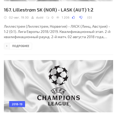
167. Lillestrøm SK (NOR) - LASK (AUT) 1:2
02-авг, 19:30
dudd
0
1 206
(
0
)
Лиллестрем (Лиллестрем, Норвегия) - ЛАСК (Линц, Австрия) -
1:2 (0:1). Лига Европы 2018/2019. Квалификационный этап. 2-й
квалификационный раунд. 2-й матч. 02 августа 2018 года,
четверг. 17:30 СЕТ. Лиллестрем, Норвегия. Солнечно. +25°C.
ПОДРОБНЕЕ
Стадион Оросен. 1975 зрителей (16 % при вместимости 12250).
Главный судья: Вильяльмюр Альвар Тораринссон (Исландия).
Ассистенты: Гильфи Мар Сигурдссон (Исландия), Брингейр
Вальдимарссон (Исландия). Резервный судья: Ивар Орри
Кристьянссон (Исландия). Лиллестрем:
2018-19