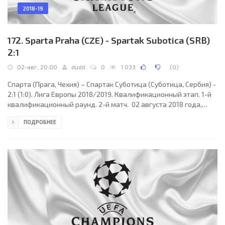
2018-19
172. Sparta Praha (CZE) - Spartak Subotica (SRB)
2:1
02-авг, 20:00
dudd
0
1 033
(
0
)
Спарта (Прага, Чехия) – Спартак Суботица (Суботица, Сербия) -
2:1 (1:0). Лига Европы 2018/2019. Квалификационный этап. 1-й
квалификационный раунд. 2-й матч. 02 августа 2018 года,
четверг. 18:00 СЕТ. Прага, Чехия. Облачно. +34°C. Стадион
ПОДРОБНЕЕ
Дженерали Арена - Летна. 12068 зрителей (58 % при
вместимости 20854). Главный судья: Себастьян Колтеску
(Крайова, Румыния). Ассистенты: Валентин Аврам (Румыния),
Кристьян Орбулец (Румыния). Резервный судья: Юлиан Кэлин
(Румыния). Спарта (Прага): 1. Флорин Ницэ