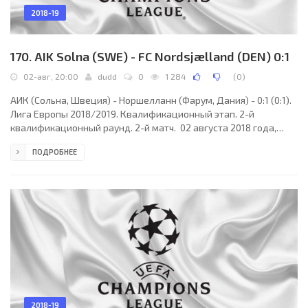
2018-19
170. AIK Solna (SWE) - FC Nordsjælland (DEN) 0:1
02-авг, 20:00
dudd
0
1 284
(
0
)
АИК (Сольна, Швеция) - Норшелланн (Фарум, Дания) - 0:1 (0:1).
Лига Европы 2018/2019. Квалификационный этап. 2-й
квалификационный раунд. 2-й матч. 02 августа 2018 года,
четверг. 18:00 СЕТ. Стокгольм, Швеция. Солнечно. +27°C.
ПОДРОБНЕЕ
Стадион Теле2-Арена. 10946 зрителей (36 % при вместимости
30001). Главный судья: Жером Бризар (Франция). Ассистенты:
Франсуа Будикиян (Франция), Фредерик Эбрар (Франция).
Резервный судья: Вилли Делажо (Франция). АИК (Стокгольм):
34. Оскар Линнер; 6. Александер Милошевич
2018-19