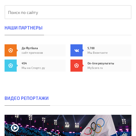
НАШИ ПАРТНЕРЫ
До Футбола
5,700
сайт прогнозов
Мы Вконтакте
454
On-line результаты
Мы на Спортс.ру
MyScore.ru
ВИДЕО РЕПОРТАЖИ