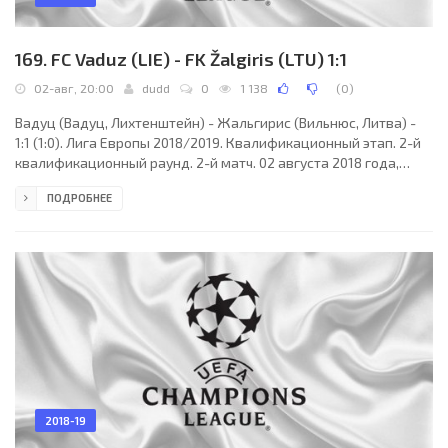
169. FC Vaduz (LIE) - FK Žalgiris (LTU) 1:1
02-авг, 20:00
dudd
0
1 138
(
0
)
Вадуц (Вадуц, Лихтенштейн) - Жальгирис (Вильнюс, Литва) -
1:1 (1:0). Лига Европы 2018/2019. Квалификационный этап. 2-й
квалификационный раунд. 2-й матч. 02 августа 2018 года,
четверг. 18:00 СЕТ. Вадуц, Лихтенштейн. Переменная
ПОДРОБНЕЕ
облачность. +28°C. Стадион «Райнпарк». 853 зрителя (14 % при
вместимости 6127). Главный судья: Анастасиос Папапетру
(Афины, Греция). Ассистенты: Василиос Кампурис (Греция),
Трифон Петропулос (Греция). Резервный судья: Яннис
Пападопулос (Греция). Вадуц (Лихтенштейн): 1.
2018-19