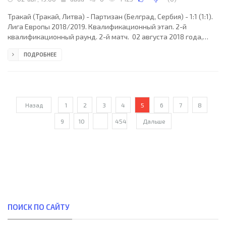
Тракай (Тракай, Литва) - Партизан (Белград, Сербия) - 1:1 (1:1).
Лига Европы 2018/2019. Квалификационный этап. 2-й
квалификационный раунд. 2-й матч. 02 августа 2018 года,
четверг. 17:00 СЕТ. Вильнюс, Литва. Переменная облачность.
ПОДРОБНЕЕ
+29°C. Стадион LFF - Ветра. 1980 зрителей (34 % при
вместимости 5900). Главный судья: Штефан Клосснер (Берн,
Швейцария). Ассистенты: Реми Зграгген (Швейцария), Эфе
Курназджа (Швейцария). Резервный судья: Урс Шнидер
(Швейцария). Тракай (Литва): 55. Томас Шведкаускас;
Назад
1
2
3
4
5
6
7
8
9
10
...
454
Дальше
ПОИСК ПО САЙТУ