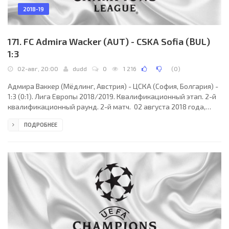
2018-19
171. FC Admira Wacker (AUT) - CSKA Sofia (BUL)
1:3
02-авг, 20:00
dudd
0
1 216
(
0
)
Адмира Ваккер (Мёдлинг, Австрия) - ЦСКА (София, Болгария) -
1:3 (0:1). Лига Европы 2018/2019. Квалификационный этап. 2-й
квалификационный раунд. 2-й матч. 02 августа 2018 года,
четверг. 18:00 СЕТ. Мария Энцерсдорф, Австрия. Переменная
ПОДРОБНЕЕ
облачность. +25°C. Стадион Зюдштадт. 2400 зрителей (20 %
при вместимости 12000). Главный судья: Пол ван Букель
(Венрай, Голландия). Ассистенты: Дэйв Госсенс (Голландия),
Бас ван Донген (Голландия). Резервный судья: Йерун Мансхот
(Хаутен, Голландия). Адмира