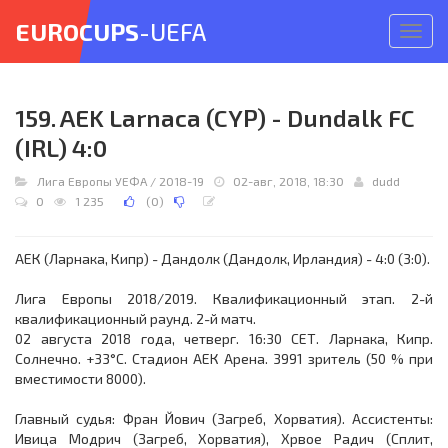
EUROCUPS
-UEFA
Откр
меню
159. AEK Larnaca (CYP) - Dundalk FC
(IRL) 4:0
Лига Европы УЕФА
/
2018-19
02-авг, 2018, 18:30
dudd
0
1 235
(
0
)
АЕК (Ларнака, Кипр) - Дандолк (Дандолк, Ирландия) - 4:0 (3:0).
Лига Европы 2018/2019. Квалификационный этап. 2-й
квалификационный раунд. 2-й матч.
02 августа 2018 года, четверг. 16:30 СЕТ. Ларнака, Кипр.
Солнечно. +33°C. Стадион АЕК Арена. 3991 зритель (50 % при
вместимости 8000).
Главный судья: Фран Йович (Загреб, Хорватия). Ассистенты:
Ивица Модрич (Загреб, Хорватия), Хрвое Радич (Сплит,