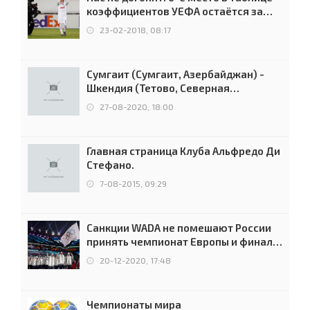
коэффициентов УЕФА остаётся за
Россией
23-02-2018, 08:17
Сумгаит (Сумгаит, Азербайджан) -
Шкендия (Тетово, Северная
Македония) - 0:2 (0:0)
27-08-2020, 18:00
Главная страница Клуба Альфредо Ди
Стефано.
7-08-2015, 09:29
Санкции WADA не помешают России
принять чемпионат Европы и финал
Лиги чемпионов.
20-12-2020, 17:48
Чемпионаты мира