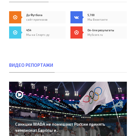
До Футбола
5,700
сайт прогнозов
Мы Вконтакте
454
On-line результаты
Мы на Спортс.ру
MyScore.ru
ВИДЕО РЕПОРТАЖИ
Санкции WADA не помешают России принять
чемпионат Европы и..