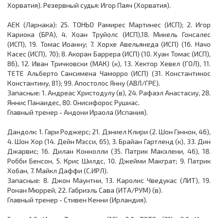
Хорватия). Резервный судья: Игор Паяч (Хорватия).
АЕК (Ларнака): 25. ТОНЬО Рамирес Мартинес (ИСП); 2. Игор
Кариока (БРА), 4. Хоан Труйолс (ИСП),18. Микель Гонсалес
(ИСП), 19. Томас Иоанну; 7. Хорхе Авельянеда (ИСП) (16. Начо
Касес (ИСП), 70); 8. Акоран Баррера (ИСП) (10. Хуан Томас (ИСП),
86), 12. Иван Тричковски (МАК) (к), 13. Хектор Хевел (ГОЛ), 11.
ТЕТЕ Альберто Сансимена Чаморро (ИСП) (31. Константинос
Константину, 81); 99. Апостолос Янну (АВЛ/ГРЕ).
Запасные: 1. Андреас Христодулу (в), 24. Рафаэл Анастасиу, 28.
Яннис Панаидес, 80. Онисифорос Рушиас.
Главный тренер - Андони Ираола (Испания).
Дандолк: 1. Гари Роджерс; 21. Дэниел Клири (2. Шон Гэннон, 46),
4. Шон Хор (14. Дейн Мэсси, 65), 3. Брайан Гартленд (к), 33. Дин
Джарвис; 16. Дилан Коннолли (35. Патрик Макэлени, 46), 18.
Робби Бенсон, 5. Крис Шилдс, 10. Джейми Макграт; 9. Патрик
Хобан, 7. Майкл Даффи (С.ИРЛ).
Запасные: 8. Джон Маунтни, 13. Каролис Чведукас (ЛИТ), 19.
Ронан Мюррей, 22. Габриэль Сава (ИТА/РУМ) (в).
Главный тренер - Стивен Кенни (Ирландия).