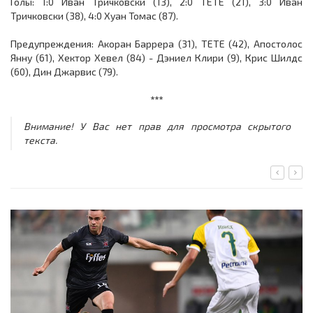
Голы: 1:0 Иван Тричковски (13), 2:0 ТЕТЕ (21), 3:0 Иван
Тричковски (38), 4:0 Хуан Томас (87).
Предупреждения: Акоран Баррера (31), ТЕТЕ (42), Апостолос
Янну (61), Хектор Хевел (84) - Дэниел Клири (9), Крис Шилдс
(60), Дин Джарвис (79).
***
Внимание! У Вас нет прав для просмотра скрытого
текста.