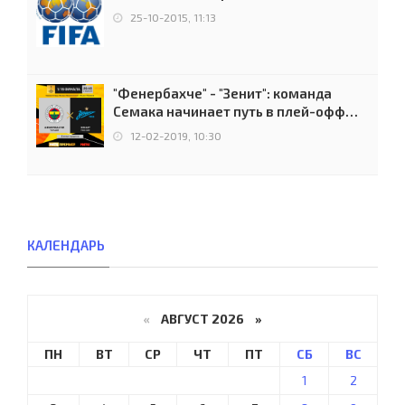
25-10-2015, 11:13
"Фенербахче" - "Зенит": команда
Семака начинает путь в плей-офф
Лиги Европы
12-02-2019, 10:30
КАЛЕНДАРЬ
«
АВГУСТ 2026 »
ПН
ВТ
СР
ЧТ
ПТ
СБ
ВС
1
2