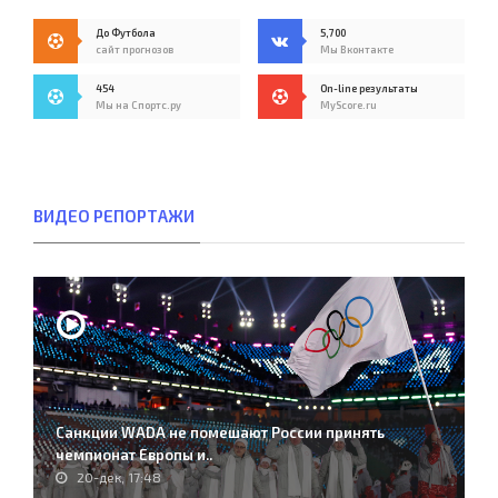
До Футбола
5,700
сайт прогнозов
Мы Вконтакте
454
On-line результаты
Мы на Спортс.ру
MyScore.ru
ВИДЕО РЕПОРТАЖИ
Санкции WADA не помешают России принять
чемпионат Европы и..
20-дек, 17:48