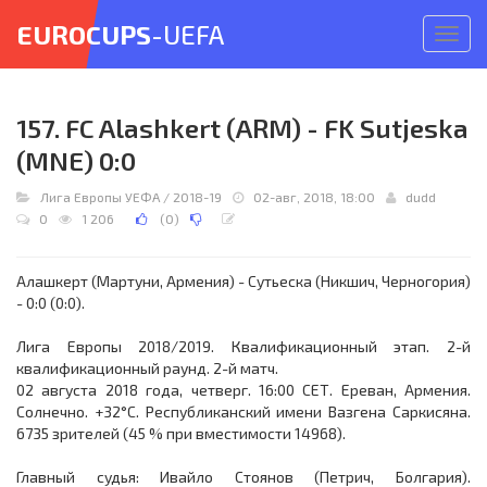
EUROCUPS
-UEFA
Откр
меню
157. FC Alashkert (ARM) - FK Sutjeska
(MNE) 0:0
Лига Европы УЕФА
/
2018-19
02-авг, 2018, 18:00
dudd
0
1 206
(
0
)
Алашкерт (Мартуни, Армения) - Сутьеска (Никшич, Черногория)
- 0:0 (0:0).
Лига Европы 2018/2019. Квалификационный этап. 2-й
квалификационный раунд. 2-й матч.
02 августа 2018 года, четверг. 16:00 СЕТ. Ереван, Армения.
Солнечно. +32°C. Республиканский имени Вазгена Саркисяна.
6735 зрителей (45 % при вместимости 14968).
Главный судья: Ивайло Стоянов (Петрич, Болгария).