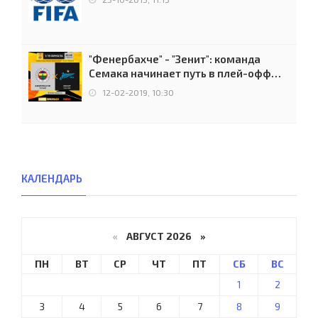
"Фенербахче" - "Зенит": команда
Семака начинает путь в плей-офф
Лиги Европы
12-02-2019, 10:30
КАЛЕНДАРЬ
«
АВГУСТ 2026 »
ПН
ВТ
СР
ЧТ
ПТ
СБ
ВС
1
2
3
4
5
6
7
8
9