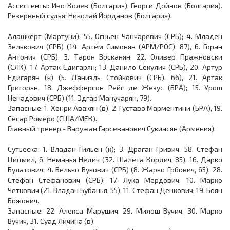
Ассистенты: Иво Колев (Болгария), Георги Дойнов (Болгария).
Резервный судья: Николай Йорданов (Болгария).
Алашкерт (Мартуни): 55. Огньен Чанчаревич (СРБ); 4. Младен
Зелькович (СРБ) (14. Артём Симонян (АРМ/РОС), 87), 6. Горан
Антонич (СРБ), 3. Тарон Восканян, 22. Оливер Пражновски
(СЛК), 17. Артак Едигарян; 13. Данило Секулич (СРБ), 20. Артур
Едигарян (к) (5. Даниэль Стойкович (СРБ), 66), 21. Артак
Григорян, 18. Джефферсон Рейс де Жезус (БРА); 15. Урош
Ненадович (СРБ) (11. Эдгар Манучарян, 79).
Запасные: 1. Хенри Авакян (в), 2. Густаво Марментини (БРА), 19.
Сесар Ромеро (США/МЕК).
Главный тренер - Варужан Гарсеванович Сукиасян (Армения).
Сутьеска: 1. Владан Гильен (к); 3. Драган Гривич, 58. Стефан
Цицмил, 6. Неманья Недич (32. Шалета Кордич, 85), 16. Дарко
Булатович; 4. Велько Вукович (СРБ) (8. Жарко Грбович, 65), 28.
Стефан Стефанович (СРБ); 17. Лука Мердович, 10. Марко
Четкович (21. Владан Бубанья, 55), 11. Стефан Денкович; 19. Боян
Божович.
Запасные: 22. Алекса Марушич, 29. Милош Вучич, 30. Марко
Вучич, 31. Суад Личина (в).