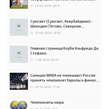
Россией
23-02-2018, 08:17
Сумгаит (Сумгаит, Азербайджан) -
Шкендия (Тетово, Северная
Македония) - 0:2 (0:0)
27-08-2020, 18:00
Главная страница Клуба Альфредо Ди
Стефано.
7-08-2015, 09:29
Санкции WADA не помешают России
принять чемпионат Европы и финал
Лиги чемпионов.
20-12-2020, 17:48
Чемпионаты мира
25-10-2015, 11:13