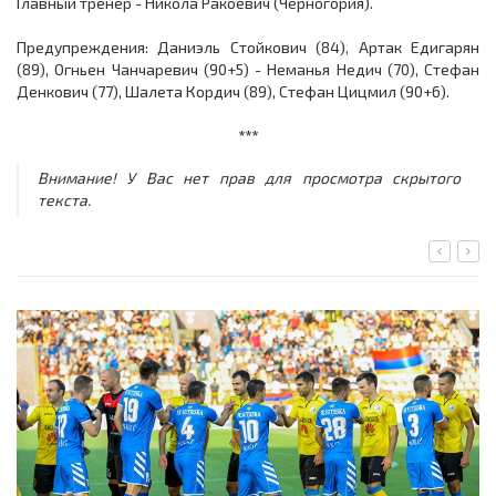
Главный тренер - Никола Ракоевич (Черногория).
Предупреждения: Даниэль Стойкович (84), Артак Едигарян
(89), Огньен Чанчаревич (90+5) - Неманья Недич (70), Стефан
Денкович (77), Шалета Кордич (89), Стефан Цицмил (90+6).
***
Внимание! У Вас нет прав для просмотра скрытого
текста.