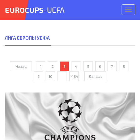
EUROCUPS
-UEFA
Откр
меню
ЛИГА ЕВРОПЫ УЕФА
Назад
1
2
3
4
5
6
7
8
9
10
...
454
Дальше