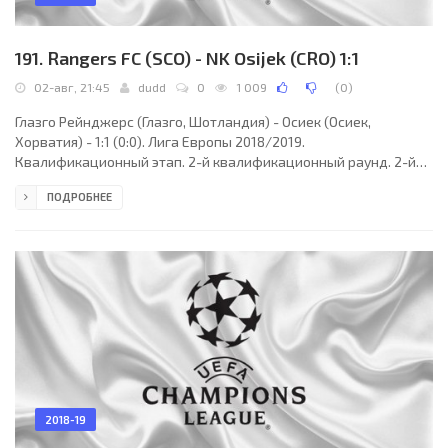
191. Rangers FC (SCO) - NK Osijek (CRO) 1:1
02-авг, 21:45
dudd
0
1 009
(
0
)
Глазго Рейнджерс (Глазго, Шотландия) - Осиек (Осиек,
Хорватия) - 1:1 (0:0). Лига Европы 2018/2019.
Квалификационный этап. 2-й квалификационный раунд. 2-й
матч. 02 августа 2018 года, четверг. 19:45 СЕТ. Глазго,
ПОДРОБНЕЕ
Шотландия. Облачно. +17°C. Стадион Айброкс. 48202 зрителя
(94 % при вместимости 51082). Главный судья: Деннис Хиглер
(Голландия). Ассистенты: Йост ван Зейлен (Голландия), Йохан
Балдер (Голландия). Резервный судья: Симен Мюлдер
(Голландия). Глазго Рейнджерс: 1. Аллан Макгрегор; 2. Джеймс
2018-19