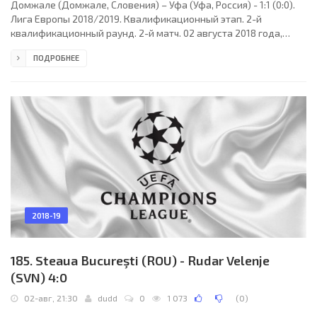
Домжале (Домжале, Словения) – Уфа (Уфа, Россия) - 1:1 (0:0).
Лига Европы 2018/2019. Квалификационный этап. 2-й
квалификационный раунд. 2-й матч. 02 августа 2018 года,
четверг. 19:30 СЕТ. Домжале, Словения. Облачно. +23°C.
ПОДРОБНЕЕ
Стадион "Шпортни парк". 3000 зрителей (86 % при
вместимости 3500). Главный судья: Арнольд Хантер (Северная
Ирландия). Ассистенты: Гарет Икин (Северная Ирландия), Пол
Робинсон (Северная Ирландия). Резервный судья: Стивен Грегг
(Северная Ирландия). Домжале: 1. Деян Милич (к); 8.
2018-19
185. Steaua Bucureşti (ROU) - Rudar Velenje
(SVN) 4:0
02-авг, 21:30
dudd
0
1 073
(
0
)