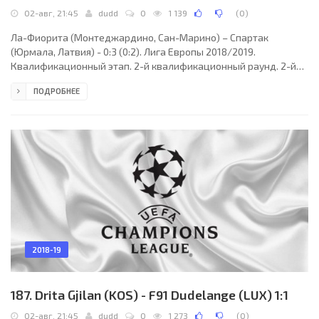
02-авг, 21:45
dudd
0
1 139
(
0
)
Ла-Фиорита (Монтеджардино, Сан-Марино) – Спартак
(Юрмала, Латвия) - 0:3 (0:2). Лига Европы 2018/2019.
Квалификационный этап. 2-й квалификационный раунд. 2-й
матч. 02 августа 2018 года, четверг. 19:45 СЕТ. Форли, Италия.
ПОДРОБНЕЕ
Ясно. +30°C. Стадион Тулло Морганьи. 224 зрителя (6 % при
вместимости 3466). Главный судья: Алан Марио Сант (Мальта).
Ассистенты: Эдвард Спитери (Мальта), Юрген Спитери
(Мальта). Резервный судья: Филип Фарруджа (Мальта). Ла
Фиорита: 27. Джанлука Виван (ИТА); 18. Марко Гасперони
2018-19
187. Drita Gjilan (KOS) - F91 Dudelange (LUX) 1:1
02-авг, 21:45
dudd
0
1 273
(
0
)