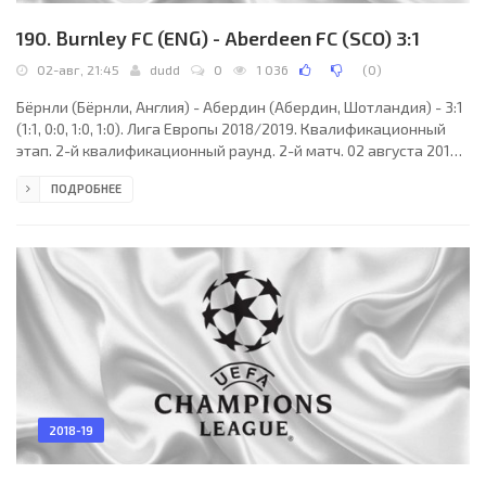
190. Burnley FC (ENG) - Aberdeen FC (SCO) 3:1
02-авг, 21:45
dudd
0
1 036
(
0
)
Бёрнли (Бёрнли, Англия) - Абердин (Абердин, Шотландия) - 3:1
(1:1, 0:0, 1:0, 1:0). Лига Европы 2018/2019. Квалификационный
этап. 2-й квалификационный раунд. 2-й матч. 02 августа 2018
года, четверг. 19:45 СЕТ. Бернли, Англия. Солнечно. +23°C.
ПОДРОБНЕЕ
Стадион Терф Мур. 17404 зрителя (77 % при вместимости
22546). Главный судья: Массимилиано Иррати (Пистоя, Италия).
Ассистенты: Лоренцо Манганелли (Италия), Сержио Рангетти
(Италия). Резервный судья: Джанлука Манганьелло (Пинероло,
Италия). Бёрнли: 22.
2018-19