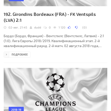
192. Girondins Bordeaux (FRA) - FK Ventspils
(LVA) 2:1
02-авг, 21:45
dudd
0
1 120
(
0
)
Бордо (Бордо, Франция) - Вентспилс (Вентспилс, Латвия) - 2:1
(1:0). Лига Европы 2018/2019. Квалификационный этап. 2-й
квалификационный раунд. 2-й матч. 02 августа 2018 года,
четверг. 19:45 СЕТ. Бордо, Франция. Солнечно. +35°C. Стадион
ПОДРОБНЕЕ
Матмут-Атлантик. 15863 зрителя (37 % при вместимости
43000). Главный судья: Уго Филипи ди Кампуш Морейра Миге
(Португалия). Ассистенты: Рикарду Сантуш (Португалия),
Андре Диаш (Португалия). Резервный судья: Антониу Нобре
(Португалия). Бордо: 1. Бенуа Костиль (к);
2018-19