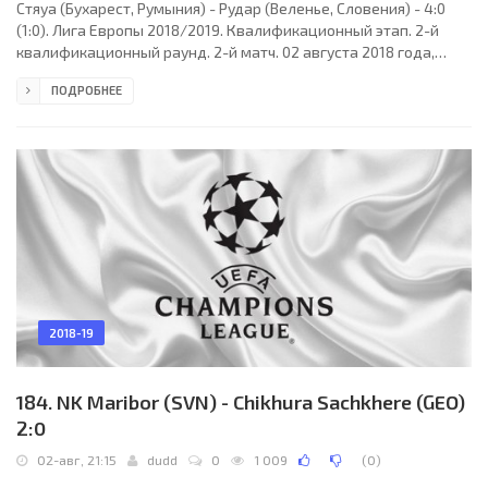
Стяуа (Бухарест, Румыния) - Рудар (Веленье, Словения) - 4:0
(1:0). Лига Европы 2018/2019. Квалификационный этап. 2-й
квалификационный раунд. 2-й матч. 02 августа 2018 года,
четверг. 19:30 СЕТ. Бухарест, Румыния. Переменная
ПОДРОБНЕЕ
облачность. +25°C. Стадион "Арена Националэ". 7030 зрителей
(13 % при вместимости 55600). Главный судья: Сергей Иванов
(Ростов-на-Дону, Россия). Ассистенты: Максим Гаврилин
(Владимир, Россия), Роман Усачев (Ростов-на-Дону, Россия).
Резервный судья: Евгений Турбин (Москва,
2018-19
184. NK Maribor (SVN) - Chikhura Sachkhere (GEO)
2:0
02-авг, 21:15
dudd
0
1 009
(
0
)