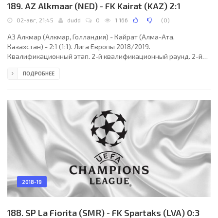
189. AZ Alkmaar (NED) - FK Kairat (KAZ) 2:1
02-авг, 21:45
dudd
0
1 166
(
0
)
АЗ Алкмар (Алкмар, Голландия) - Кайрат (Алма-Ата,
Казахстан) - 2:1 (1:1). Лига Европы 2018/2019.
Квалификационный этап. 2-й квалификационный раунд. 2-й
матч. 02 августа 2018 года, четверг. 19:45 СЕТ. Алкмар,
ПОДРОБНЕЕ
Голландия. Солнечно. +22°C. Стадион АФАС. 9437 зрителей (55
% при вместимости 17023). Главный судья: Димитар
Мецкаровски (Македония). Ассистенты: Деян Неделкоски
(Македония), Гоце Петрески (Македония). Резервный судья:
Деян Якимовски (Македония). АЗ Алкмар: 1. Марко Бизот; 2.
Йонас
2018-19
188. SP La Fiorita (SMR) - FK Spartaks (LVA) 0:3