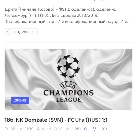
Дрита (Гнилане, Косово) – Ф91 Дюделанж (Дюделанж,
Люксембург) - 1:1 (1:0). Лига Европы 2018/2019.
Квалификационный этап. 2-й квалификационный раунд. 2-й
матч. 02 августа 2018 года, четверг. 19:45 СЕТ. Косовска-
ПОДРОБНЕЕ
Митровица, Косово. Дождь. +19°C. Олимпийский стадион им.
Адема Яшари. 2200 зрителей (8 % при вместимости 28500).
Главный судья: Микаэль Тикгор (Дания). Ассистенты: Ниельс
Хёг (Дания), Оле Кронлюкке (Дания). Резервный судья:
Михаэль Йохансен (Копенгаген, Дания). Дрита: 31. Эдван Бакай
2018-19
186. NK Domžale (SVN) - FC Ufa (RUS) 1:1
02-авг, 21:30
dudd
0
1 091
(
0
)