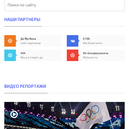
НАШИ ПАРТНЕРЫ
До Футбола
5,700
сайт прогнозов
Мы Вконтакте
454
On-line результаты
Мы на Спортс.ру
MyScore.ru
ВИДЕО РЕПОРТАЖИ