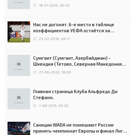
18-01-2015, 20:45
Нас не догонят. 6-е место в таблице
коэффициентов УЕФА остаётся за
Россией
23-02-2018, 08:17
Сумгаит (Сумгаит, Азербайджан) -
Шкендия (Тетово, Северная Македония) -
0:2 (0:0)
27-08-2020, 18:00
Главная страница Клуба Альфредо Ди
Стефано.
7-08-2015, 09:29
Санкции WADA не помешают России
принять чемпионат Европы и финал Лиги