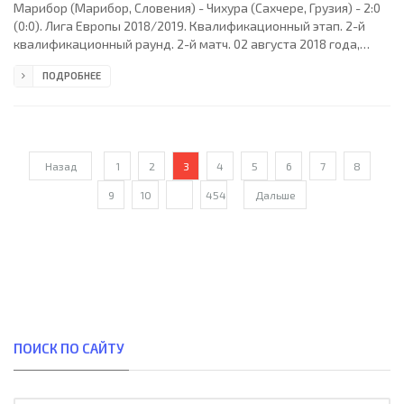
Марибор (Марибор, Словения) - Чихура (Сахчере, Грузия) - 2:0
(0:0). Лига Европы 2018/2019. Квалификационный этап. 2-й
квалификационный раунд. 2-й матч. 02 августа 2018 года,
четверг. 19:15 СЕТ. Марибор, Словения. Переменная
ПОДРОБНЕЕ
облачность. +24°C. Стадион "Людски врт". 7166 зрителей (55 %
при вместимости 12994). Главный судья: Халил Мелер (Турция).
Ассистенты: Мустафа Эйисой (Стамбул, Турция), Джевдет
Комурджуоглу (Турция). Резервный судья: Арда Кердешлер
(Турция). Марибор: 33. Ясмин Ханданович; 6.
Назад
1
2
3
4
5
6
7
8
9
10
...
454
Дальше
ПОИСК ПО САЙТУ