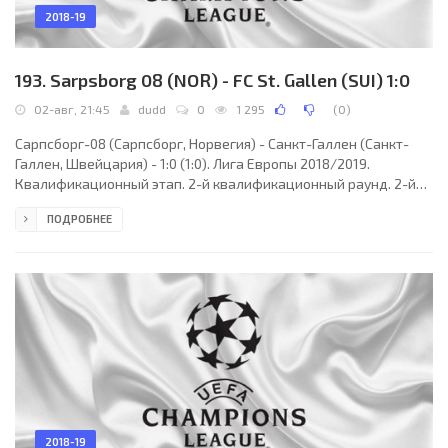
2018-19
193. Sarpsborg 08 (NOR) - FC St. Gallen (SUI) 1:0
02-авг, 21:45
dudd
0
1 295
(
0
)
Сарпсборг-08 (Сарпсборг, Норвегия) - Санкт-Галлен (Санкт-
Галлен, Швейцария) - 1:0 (1:0). Лига Европы 2018/2019.
Квалификационный этап. 2-й квалификационный раунд. 2-й
матч. 02 августа 2018 года, четверг. 19:45 СЕТ. Сарпсборг,
ПОДРОБНЕЕ
Норвегия. Ясно. +23°C. Стадион Сарпсборг. 5460 зрителей (106
% при вместимости 5137). Главный судья: Франк Шнедер
(Франция). Ассистенты: Джемель Зитуни (Франция), Матьё
Ломбар (Франция). Резервный судья: Флоран Батта (Франция).
Сарпсборг-08: 78. Александр Васютин (РОС);
2018-19