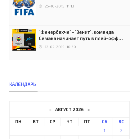
25-10-2015, 11:13
"Фенербахче" - "Зенит": команда
Семака начинает путь в плей-офф
Лиги Европы
12-02-2019, 10:30
КАЛЕНДАРЬ
«
АВГУСТ 2026 »
ПН
ВТ
СР
ЧТ
ПТ
СБ
ВС
1
2