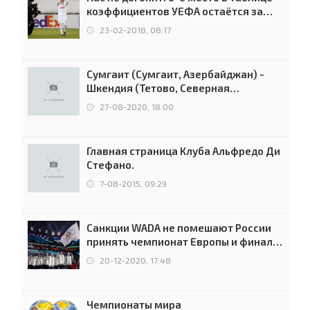
коэффициентов УЕФА остаётся за
Россией
23-02-2018, 08:17
Сумгаит (Сумгаит, Азербайджан) -
Шкендия (Тетово, Северная
Македония) - 0:2 (0:0)
27-08-2020, 18:00
Главная страница Клуба Альфредо Ди
Стефано.
7-08-2015, 09:29
Санкции WADA не помешают России
принять чемпионат Европы и финал
Лиги чемпионов.
20-12-2020, 17:48
Чемпионаты мира