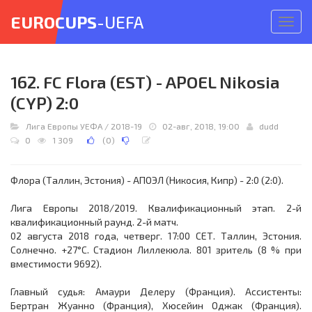
EUROCUPS
-UEFA
Откр
меню
162. FC Flora (EST) - APOEL Nikosia
(CYP) 2:0
Лига Европы УЕФА
/
2018-19
02-авг, 2018, 19:00
dudd
0
1 309
(
0
)
Флора (Таллин, Эстония) - АПОЭЛ (Никосия, Кипр) - 2:0 (2:0).
Лига Европы 2018/2019. Квалификационный этап. 2-й
квалификационный раунд. 2-й матч.
02 августа 2018 года, четверг. 17:00 СЕТ. Таллин, Эстония.
Солнечно. +27°C. Стадион Лиллекюла. 801 зритель (8 % при
вместимости 9692).
Главный судья: Амаури Делеру (Франция). Ассистенты:
Бертран Жуанно (Франция), Хюсейин Оджак (Франция).