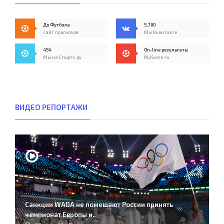
До Футбола
5,700
сайт прогнозов
Мы Вконтакте
454
On-line результаты
Мы на Спортс.ру
MyScore.ru
ВИДЕО РЕПОРТАЖИ
Санкции WADA не помешают России принять
чемпионат Европы и..