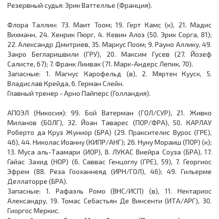
Резервный судья: Эрик Ваттеллье (Франция).
Флора Таллин: 73. Маит Тоом; 19. Герт Камс (к), 21. Мадис
Вихманн, 24. Хенрик Пюрг, 4. Кевин Алоэ (50. Эрик Сорга, 81);
22. Александр Дмитриев, 35. Маркус Поом; 9. Рауно Аллику, 49.
Закро Бегларишвили (ГРУ), 20. Максим Гусев (27. Йозеф
Салисте, 67); 7. Франк Лиивак (71. Марк-Андерс Лепик, 70).
Запасные: 1. Магнус Карофельд (в), 2. Мяртен Кууск, 5.
Владислав Крейда, 6. Герман Слейн.
Главный тренер - Арно Пайперс (Голландия).
АПОЭЛ (Никосия): 99. Бой Ватерман (ГОЛ/СУР), 21. Живко
Миланов (БОЛГ), 32. Йоан Таварес (ПОР/ФРА), 50. КАРЛАУ
Роберто да Круз Жуниор (БРА) (29. Праксителис Вурос (ГРЕ),
46), 44. Николас Иоанну (КИПР/АНГ); 26. Нуну Мораиш (ПОР) (к);
13. Муса аль-Таамари (ИОР), 8. ЛУКАС Виейра Соуза (БРА), 17.
Гайас Захид (НОР) (6. Саввас Генцоглу (ГРЕ), 59), 7. Георгиос
Эфрем (88. Реза Гооханнеяд (ИРН/ГОЛ), 46); 49. Гильерме
Деллаторре (БРА).
Запасные: 1. Рафаэль Ромо (ВНС/ИСП) (в), 11. Нектариос
Александру, 19. Томас Себастьян Де Винсенти (ИТА/АРГ), 30.
Гиоргос Меркис.