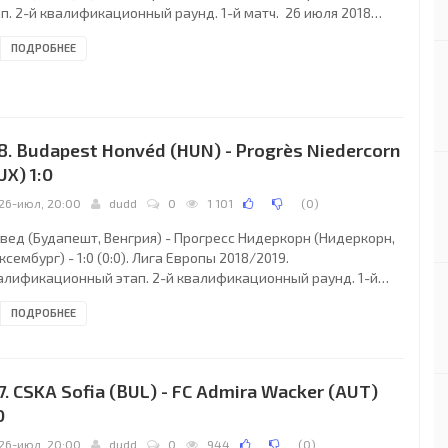
п. 2-й квалификационный раунд. 1-й матч. 26 июля 2018
а, четверг. 18:00 СЕТ. Стокгольм, Швеция. Солнечно. +32°C.
ПОДРОБНЕЕ
адион Теле2-Арена. 11200 зрителей (37 % при вместимости
01). Главный судья: Мирослав Зелинка (Чехия). Ассистенты:
ржей Пеликан (Чехия), Ян Патак (Чехия). Резервный судья:
ануэл Марек (Опатовице, Чехия). «Юргорден»: 1. Андреас
кссон (к); 5. Никлас
8. Budapest Honvéd (HUN) - Progrès Niedercorn
UX) 1:0
26-июл, 20:00
dudd
0
1 101
(
0
)
нвед (Будапешт, Венгрия) - Прогресс Нидеркорн (Нидеркорн,
сембург) - 1:0 (0:0). Лига Европы 2018/2019.
алификационный этап. 2-й квалификационный раунд. 1-й
ч. 26 июля 2018 года, четверг. 18:00 СЕТ. Будапешт, Венгрия.
ПОДРОБНЕЕ
ременная облачность. +31°C. Стадион Йожеф Божик. 2447
телей (24 % при вместимости 10000). Главный судья:
хаммед Аль-Хаким (Швеция). Ассистенты: Петер Магнуссон
веция), Махбод Бейги (Швеция). Резервный судья: Гленн
7. CSKA Sofia (BUL) - FC Admira Wacker (AUT)
берг (Швеция). Гонвед (Будапешт): 99. Давид
0
26-июл, 20:00
dudd
0
944
(
0
)