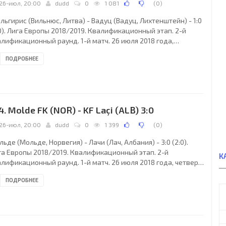
26-июл, 20:00
dudd
0
1 081
(
0
)
ьгирис (Вильнюс, Литва) - Вадуц (Вадуц, Лихтенштейн) - 1:0
0). Лига Европы 2018/2019. Квалификационный этап. 2-й
алификационный раунд. 1-й матч. 26 июля 2018 года,
верг.18:00 СЕТ. Вильнюс, Литва. Солнечно. +27°C. Стадион
ПОДРОБНЕЕ
F - Ветра». 3000 зрителей (51 % при вместимости 5900).
вный судья: Иштван Вад (Будапешт, Венгрия). Ассистенты:
ван Альберт (Венгрия), Петер Береттиян (Венгрия).
зервный судья: Балаж Берке (Венгрия). Жальгирис (Вильнюс):
 Джугас Барткус; 23. Роландас
4. Molde FK (NOR) - KF Laçi (ALB) 3:0
26-июл, 20:00
dudd
0
1 399
(
0
)
ьде (Мольде, Норвегия) - Лачи (Лач, Албания) - 3:0 (2:0).
га Европы 2018/2019. Квалификационный этап. 2-й
К
лификационный раунд. 1-й матч. 26 июля 2018 года, четверг.
00 СЕТ. Мольде, Норвегия. Солнечно. +24°C. Стадион «Акер».
ПОДРОБНЕЕ
9 зрителей (37 % при вместимости 11167). Главный судья:
риан Яккоттет (Базель, Швейцария). Ассистенты: Раффель
дер (Люцерн, Швейцария), Кармине Санджованни
вейцария). Резервный судья: Леонс Лионель Тчуди
ейцария). Мольде: 1. Андреас Линде (ШВЕ), 22.