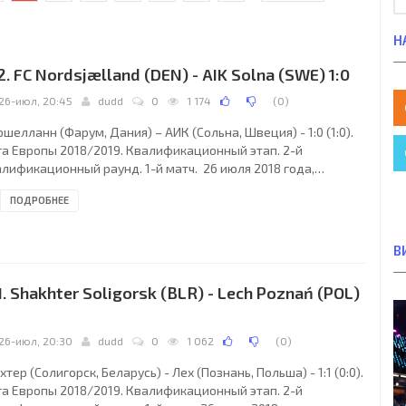
Н
2. FC Nordsjælland (DEN) - AIK Solna (SWE) 1:0
26-июл, 20:45
dudd
0
1 174
(
0
)
шелланн (Фарум, Дания) – АИК (Сольна, Швеция) - 1:0 (1:0).
га Европы 2018/2019. Квалификационный этап. 2-й
алификационный раунд. 1-й матч. 26 июля 2018 года,
верг. 18:45 СЕТ. Фарум, Дания. Солнечно. +28°C. Стадион
ПОДРОБНЕЕ
т Ту Дрим Парк. 3474 зрителя (35 % при вместимости 10000).
вный судья: Себастьен Дельферьер (Эно, Бельгия).
истенты: Ив Де Нев (Бельгия), Жо Де Вейрдт (Бельгия).
В
зервный судья: Кристоф Дьерик (Бельгия). Норшелланн
рум): 18. Николай Ларсен; 4. Виктор Нельссон,
1. Shakhter Soligorsk (BLR) - Lech Poznań (POL)
26-июл, 20:30
dudd
0
1 062
(
0
)
тер (Солигорск, Беларусь) - Лех (Познань, Польша) - 1:1 (0:0).
га Европы 2018/2019. Квалификационный этап. 2-й