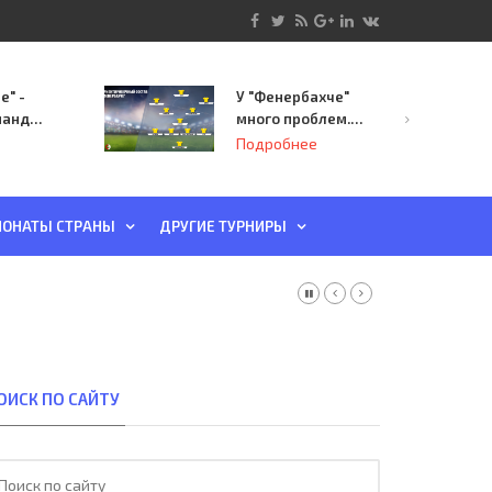
е" -
У "Фенербахче"
манда
много проблем.
инает
Но он опасен для
Подробнее
й-офф
"Зенита"
ы
ОНАТЫ СТРАНЫ
ДРУГИЕ ТУРНИРЫ
ОИСК ПО САЙТУ