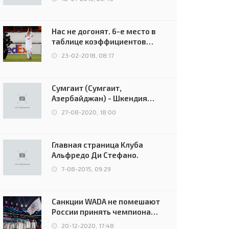
Нас не догонят. 6-е место в
таблице коэффициентов
УЕФА остаётся за Россией
23-02-2018, 08:17
Сумгаит (Сумгаит,
Азербайджан) - Шкендия
(Тетово, Северная
27-08-2020, 18:00
Македония) - 0:2 (0:0)
Главная страница Клуба
Альфредо Ди Стефано.
7-08-2015, 09:29
Санкции WADA не помешают
России принять чемпионат
Европы и финал Лиги
20-12-2020, 17:48