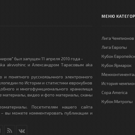
МЕНЮ КАТЕГО
Лига Чемпионов
Лига Европы
Кубок Европейс
иров" был запущен 11 апреля 2010 года -
ka akvvohinc и Александром Тарасовым aka
Кубок Ярмарок
Межконтинентал
о и понятного русскоязычного электронного
клопедии по Истории и статистики еврокубков
История чемпио
удобного и многофункционального хранилища
Copa America
е материалы, видео и фото материалы, сканы
Кубок Митропы
еоматериалы. Посетителям нашего сайта
 – вы можете комментировать публикации и