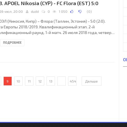
3. APOEL Nikosia (CYP) - FC Flora (EST) 5:0
26-июл, 20:00
dudd
0
1 050
(
0
)
ЭЛ (Никосия, Кипр) – Флора (Таллин, Эстония) - 5:0 (2:0).
га Европы 2018/2019. Квалификационный этап. 2-й
лификационный раунд. 1-й матч. 26 июля 2018 года, четверг.
00 МСК. Никосия, Кипр. Ясно. +29°C. Стадион ГСП. 9836
ПОДРОБНЕЕ
ителей (43 % при вместимости 22859). Главный судья: Марко
иц (Корб, Германия). Ассистенты: Марко Ахмюллер (Бад-
ссинг, Германия), Доминик Шаль (Тюбинген, Германия).
О
зервный судья: Мартин Петерзен (Штутгарт, Германия).
ЭЛ (Никосия): 99. Бой Ватерман (ГОЛ/СУР),
9
10
11
12
13
...
454
Дальше