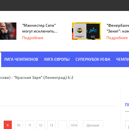
"Манчестер Сити"
"Фенербахч
могут исключить
"Зенит": ко
из Лиги
Семака нач
Подробнее
Подробнее
чемпионов.
путь в пле
Лиги Европ
ЛИГА ЧЕМПИОНОВ
ЛИГА ЕВРОПЫ
СУПЕРКУБОК УЕФА
ЧЕМПИ
ква) - "Красная Заря" (Ленинград) 6:2
П
9
10
11
12
13
...
454
Дальше