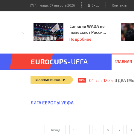
Пятница, 07 августа 2026
Вход
Контакты
Санкции WADA не
помешают России
принять
Подробнее
чемпионат
Европы и финал
Лиги чемпионов.
EUROCUPS
-UEFA
ГЛАВНАЯ
ГЛАВНЫЕ НОВОСТИ
04-сен, 12:25
ЦДКА (Мос
NEW
ЛИГА ЕВРОПЫ УЕФА
Назад
1
...
5
6
7
8