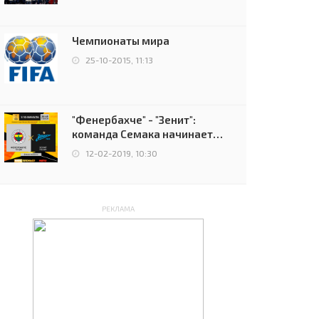
чемпионов.
Чемпионаты мира
25-10-2015, 11:13
"Фенербахче" - "Зенит":
команда Семака начинает
путь в плей-офф Лиги
12-02-2019, 10:30
Европы
РЕКЛАМА