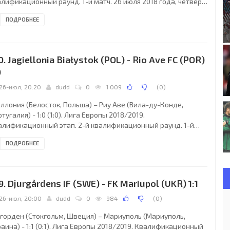
лификационный раунд. 1-й матч. 26 июля 2018 года, четверг.
30 СЕТ. Солигорск, Беларусь. Солнечно. +23°C. Стадион
ПОДРОБНЕЕ
роитель. 3700 зрителей (88 % при вместимости 4200).
вный судья: Свейн Оддвар Моэн (Хаугесунд, Норвегия).
систенты: Ким Хаглунн (Норвегия), Магнус Лундберг (Моэльв,
вегия). Резервный судья: Эспен Эскос (Норвегия). Шахтер: 1.
0. Jagiellonia Białystok (POL) - Rio Ave FC (POR)
рей Климович (к); 6. Игорь
0
26-июл, 20:20
dudd
0
1 009
(
0
)
ллония (Белосток, Польша) – Риу Аве (Вила-ду-Конде,
тугалия) - 1:0 (1:0). Лига Европы 2018/2019.
алификационный этап. 2-й квалификационный раунд. 1-й
ч. 26 июля 2018 года, четверг. 20:20 МСК. Белосток, Польша.
ПОДРОБНЕЕ
ременная облачность. +29°C. Стадион Мейски Белосток.
25 зрителей (61 % при вместимости 22386). Главный судья:
ардо Де Бургос Бенгоэчеа (Бильбао, Испания). Ассистенты:
берто Диас Перес Дель Паломар (Витория-Гастейс, Испания),
9. Djurgårdens IF (SWE) - FK Mariupol (UKR) 1:1
н Нуньес Фернандес (Испания). Резервный
26-июл, 20:00
dudd
0
984
(
0
)
горден (Стокгольм, Швеция) – Мариуполь (Мариуполь,
аина) - 1:1 (0:1). Лига Европы 2018/2019. Квалификационный