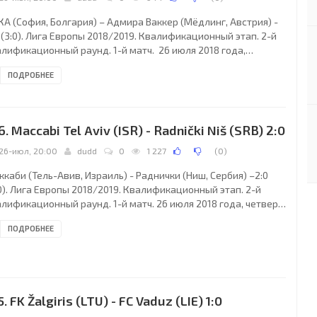
КА (София, Болгария) – Адмира Ваккер (Мёдлинг, Австрия) -
 (3:0). Лига Европы 2018/2019. Квалификационный этап. 2-й
алификационный раунд. 1-й матч. 26 июля 2018 года,
верг. 18:00 СЕТ. София, Болгария. Переменная облачность.
ПОДРОБНЕЕ
4°C. Стадион Болгарска Армия. 6200 зрителей (28 % при
естимости 22015). Главный судья: Джон Битон (Стратклайд,
тландия). Ассистенты: Дуги Поттер (Шотландия), Шон Карр
отландия). Резервный судья: Стивен Маклин (Шотландия).
6. Maccabi Tel Aviv (ISR) - Radnički Niš (SRB) 2:0
А (София): 30. Витаутас
26-июл, 20:00
dudd
0
1 227
(
0
)
каби (Тель-Авив, Израиль) - Раднички (Ниш, Сербия) –2:0
0). Лига Европы 2018/2019. Квалификационный этап. 2-й
лификационный раунд. 1-й матч. 26 июля 2018 года, четверг.
00 СЕТ. Нетания, Израиль. Ясно. +29°C. Стадион Нетания. 8161
ПОДРОБНЕЕ
тель (59 % при вместимости 13800). Главный судья: Паоло
львио Маццолени (Бергамо, Италия). Ассистенты: Фабиано
ети (Италия), Джакомо Паганесси (Италия). Резервный судья:
ро Джакомелли (Триест, Италия). Маккаби (Тель-Авив): 95.
едраг Райкович
5. FK Žalgiris (LTU) - FC Vaduz (LIE) 1:0