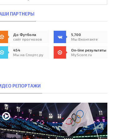
АШИ ПАРТНЕРЫ
До Футбола
5,700
сайт прогнозов
Мы Вконтакте
454
On-line результаты
Мы на Спортс.ру
MyScore.ru
ИДЕО РЕПОРТАЖИ