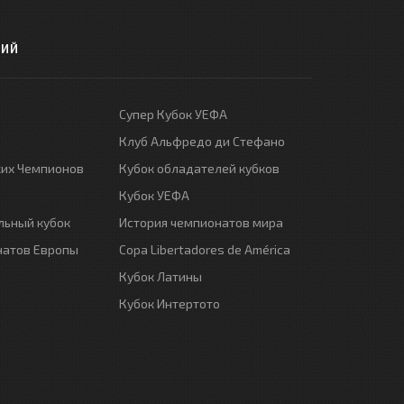
РИЙ
Супер Кубок УЕФА
Клуб Альфредо ди Стефано
ких Чемпионов
Кубок обладателей кубков
Кубок УЕФА
ьный кубок
История чемпионатов мира
натов Европы
Copa Libertadores de América
Кубок Латины
Кубок Интертото