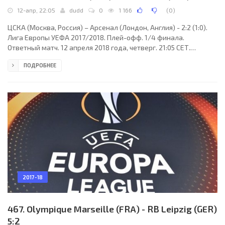
12-апр, 22:05
dudd
0
1 166
(
0
)
ЦСКА (Москва, Россия) – Арсенал (Лондон, Англия) - 2:2 (1:0).
Лига Европы УЕФА 2017/2018. Плей-офф. 1/4 финала.
Ответный матч. 12 апреля 2018 года, четверг. 21:05 СЕТ.
Москва, Россия. Переменная облачность. +7°C. Стадион ВЭБ
ПОДРОБНЕЕ
Арена (Арена ЦСКА). 29284 зрителя (98 % при вместимости
30000). Главный судья: Феликс Цвайер (Берлин, Германия).
Ассистенты: Торстен Шифнер (Констанц, Германия), Марко
Ахмюллер (Бад-Фюссинг, Германия). Резервный судья:
Рафаэль Фольтин (Майнц-Кастель, Германия).
2017-18
467. Olympique Marseille (FRA) - RB Leipzig (GER)
5:2