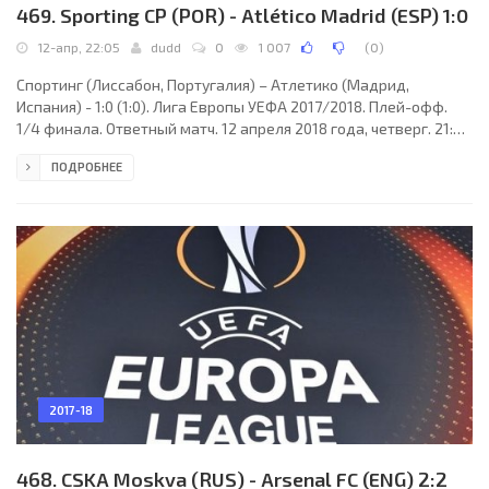
469. Sporting CP (POR) - Atlético Madrid (ESP) 1:0
12-апр, 22:05
dudd
0
1 007
(
0
)
Спортинг (Лиссабон, Португалия) – Атлетико (Мадрид,
Испания) - 1:0 (1:0). Лига Европы УЕФА 2017/2018. Плей-офф.
1/4 финала. Ответный матч. 12 апреля 2018 года, четверг. 21:05
СЕТ. Лиссабон, Португалия. Переменная облачность. +12°C.
ПОДРОБНЕЕ
Стадион Жозе Алваладе. Главный арбитр: Милорад Мажич
(Врбас, Сербия). Ассистенты: Милован Ристич (Врбас, Сербия),
Далибор Джурджевич (Сербия). Резервный арбитр: Неманья
Петрович (Ужице, Сербия). Дополнительные помощники
рефери: Ненад Джокич, Данило Груич (оба -
2017-18
468. CSKA Moskva (RUS) - Arsenal FC (ENG) 2:2