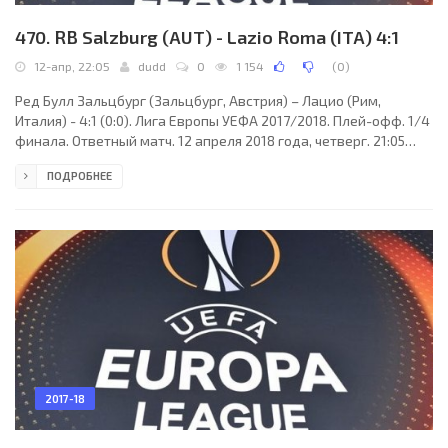
470. RB Salzburg (AUT) - Lazio Roma (ITA) 4:1
12-апр, 22:05
dudd
0
1 154
(
0
)
Ред Булл Зальцбург (Зальцбург, Австрия) – Лацио (Рим,
Италия) - 4:1 (0:0). Лига Европы УЕФА 2017/2018. Плей-офф. 1/4
финала. Ответный матч. 12 апреля 2018 года, четверг. 21:05
СЕТ. Зальцбург, Австрия. Переменная облачность. +17°C.
ПОДРОБНЕЕ
Стадион Ред Булл Арена - Вальс-Зиценхайм. Главный арбитр:
Дамир Скомина (Копер, Словения). Ассистенты: Юре
Прапротник (Словения), Роберт Вукан (Словения). Резервный
арбитр: Томаж Кланчник (Словения). Дополнительные
помощники рефери: Матей Юг, Славко Винчич (оба -
2017-18