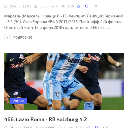
12-апр, 22:05
dudd
0
980
(
0
)
Марсель (Марсель, Франция) - РБ Лейпциг (Лейпциг, Германия)
– 5:2 (3:1). Лига Европы УЕФА 2017/2018. Плей-офф. 1/4 финала.
Ответный матч. 12 апреля 2018 года, четверг. 21:05 СЕТ.
Марсель, Франция. Переменная облачность. +11°C. Стадион
ПОДРОБНЕЕ
Велодром. 61882 зрителя (92 % при вместимости 67394).
Главный арбитр: Бьорн Куйперс (Олдензал, Голландия).
Ассистенты: Сандер ван Рукел (Олдензал, Голландия), Эрвин
Зейнстра (Голландия). Резервный арбитр: Харлес Схап
(Голландия). Дополнительные помощники рефери:
2017-18
466. Lazio Roma - RB Salzburg 4:2
05-апр, 22:05
shat1980
0
1 760
(
0
)