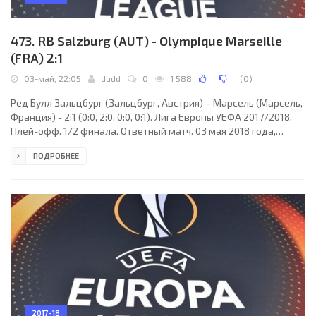
473. RB Salzburg (AUT) - Olympique Marseille
(FRA) 2:1
03-май, 22:05
dudd
0
1 588
(
0
)
Ред Булл Зальцбург (Зальцбург, Австрия) – Марсель (Марсель,
Франция) - 2:1 (0:0, 2:0, 0:0, 0:1). Лига Европы УЕФА 2017/2018.
Плей-офф. 1/2 финала. Ответный матч. 03 мая 2018 года,
четверг. 21:05 СЕТ. Зальцбург, Австрия. Ясно. +17°C. Стадион
ПОДРОБНЕЕ
Ред Булл Арена - Вальс-Зиценхайм. 29540 зрителей (93% при
вместимости 31895). Главный арбитр: Сергей Карасёв (Москва,
Россия). Ассистенты: Антон Аверьянов (Москва, Россия), Тихон
Калугин (Москва, Россия). Резервный арбитр: Игорь Демешко
(Химки, Россия).
2017-18