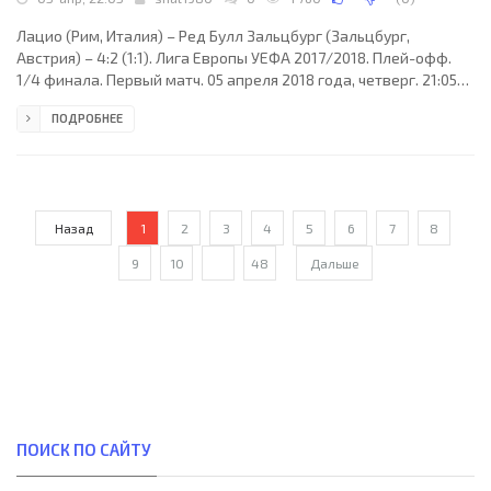
Лацио (Рим, Италия) – Ред Булл Зальцбург (Зальцбург,
Австрия) – 4:2 (1:1). Лига Европы УЕФА 2017/2018. Плей-офф.
1/4 финала. Первый матч. 05 апреля 2018 года, четверг. 21:05
СЕТ. Рим, Италия. Переменная облачность. +18°C. Стадион
ПОДРОБНЕЕ
Олимпико. 45000 зрителей (62 % при вместимости 72698).
Главный арбитр: Овидиу Хацеган (Арад, Румыния). Ассистенты:
Октавьян Шовре (Румыния), Себастьян Георге (Сучава,
Румыния). Резервный арбитр: Адриан Раду Гингуляк (Бухарест,
Румыния). Дополнительные помощники рефери:
Назад
1
2
3
4
5
6
7
8
9
10
...
48
Дальше
ПОИСК ПО САЙТУ