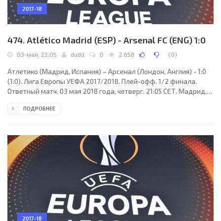
2017-18
474. Atlético Madrid (ESP) - Arsenal FC (ENG) 1:0
03-май, 22:05
dudd
0
2 658
(
0
)
Атлетико (Мадрид, Испания) – Арсенал (Лондон, Англия) - 1:0
(1:0). Лига Европы УЕФА 2017/2018. Плей-офф. 1/2 финала.
Ответный матч. 03 мая 2018 года, четверг. 21:05 СЕТ. Мадрид,
Испания. Ясно. +17°C. Стадион Ванда Метрополитано. 65000
ПОДРОБНЕЕ
зрителей (96% при вместимости 68000). Главный судья:
Джанлука Рокки (Флоренция, Италия). Ассистенты: Эленито Ди
Либераторе (Италия), Мауро Тонолини (Италия). Резервный
судья: Алессандро Костанцо (Италия). Дополнительные
ассистенты судьи: Паоло Валери, Массимилиано
2017-18