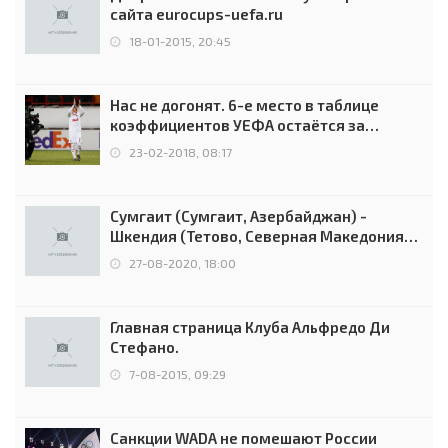
сайта eurocups-uefa.ru
18-01-2015, 20:45
Нас не догонят. 6-е место в таблице
коэффициентов УЕФА остаётся за
Россией
23-02-2018, 08:17
Сумгаит (Сумгаит, Азербайджан) -
Шкендия (Тетово, Северная Македония) -
0:2 (0:0)
27-08-2020, 18:00
Главная страница Клуба Альфредо Ди
Стефано.
7-08-2015, 09:29
Санкции WADA не помешают России