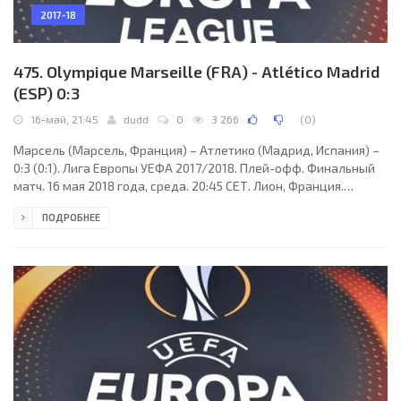
2017-18
475. Olympique Marseille (FRA) - Atlético Madrid
(ESP) 0:3
16-май, 21:45
dudd
0
3 266
(
0
)
Марсель (Марсель, Франция) – Атлетико (Мадрид, Испания) –
0:3 (0:1). Лига Европы УЕФА 2017/2018. Плей-офф. Финальный
матч. 16 мая 2018 года, среда. 20:45 СЕТ. Лион, Франция.
Облачно, во втором тайме дождь. +18°C. Стадион Стад де
ПОДРОБНЕЕ
Люмьер. 55768 зрителей (94 % при вместимости 59500).
Главный арбитр: Бьорн Куйперс (Олдензал, Голландия).
Ассистенты: Сандер ван Рукел (Олдензал, Голландия), Эрвин
Зейнстра (Голландия). Резервный арбитр: Шимон Марциняк
(Плоцк, Польша). Дополнительные помощники рефери: