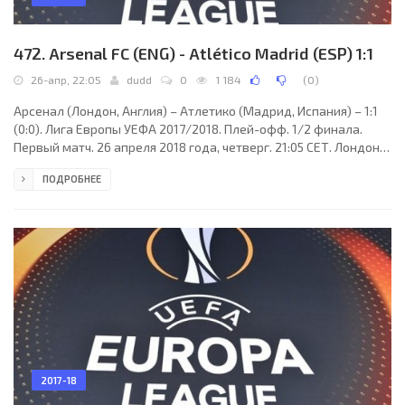
472. Arsenal FC (ENG) - Atlético Madrid (ESP) 1:1
26-апр, 22:05
dudd
0
1 184
(
0
)
Арсенал (Лондон, Англия) – Атлетико (Мадрид, Испания) – 1:1
(0:0). Лига Европы УЕФА 2017/2018. Плей-офф. 1/2 финала.
Первый матч. 26 апреля 2018 года, четверг. 21:05 СЕТ. Лондон,
Англия. Ясно. +14°C. Стадион Эмирейтс - Эшбертон Гроув.
ПОДРОБНЕЕ
Главный судья: Клеман Турпен (Улинс, Франция). Ассистенты:
Николя Дано (Франция), Сириль Гренгор (Франция). Резервный
судья: Хишам Закрани (Франция). Дополнительные
ассистенты судьи: Рюдди Бюке, Николя Ренвий (оба -
Франция). Делегат УЕФА: Гейр Торстейнссон
2017-18