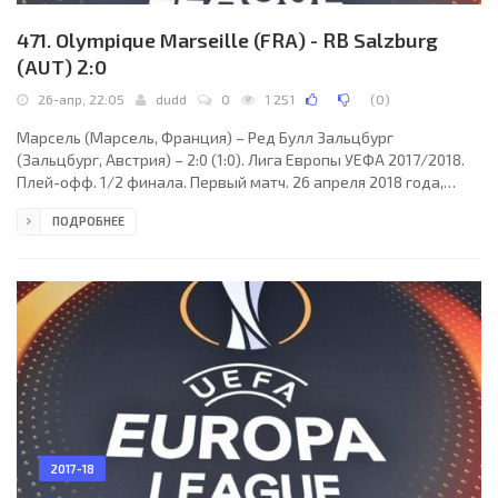
471. Olympique Marseille (FRA) - RB Salzburg
(AUT) 2:0
26-апр, 22:05
dudd
0
1 251
(
0
)
Марсель (Марсель, Франция) – Ред Булл Зальцбург
(Зальцбург, Австрия) – 2:0 (1:0). Лига Европы УЕФА 2017/2018.
Плей-офф. 1/2 финала. Первый матч. 26 апреля 2018 года,
четверг. 21:05 СЕТ. Марсель, Франция. Ясно. +22°C. Стадион
ПОДРОБНЕЕ
Велодром. 62312 зрителей (92 % при вместимости 67394).
Главный арбитр: Уильям Коллам (Беллсхилл, Шотландия).
Ассистенты: Дэвид Макгичи (Шотландия), Фрэнк Коннор
(Шотландия). Резервный арбитр: Дуги Поттер (Шотландия).
Дополнительные помощники рефери: Бобби Мэдден, Джон
Битон
2017-18