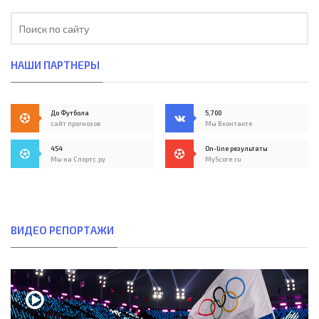
НАШИ ПАРТНЕРЫ
До Футбола
5,700
сайт прогнозов
Мы Вконтакте
454
On-line результаты
Мы на Спортс.ру
MyScore.ru
ВИДЕО РЕПОРТАЖИ