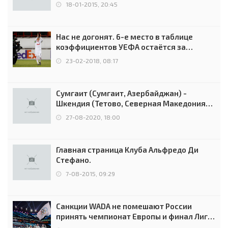
18-01-2015, 20:45
Нас не догонят. 6-е место в таблице
коэффициентов УЕФА остаётся за
Россией
23-02-2018, 08:17
Сумгаит (Сумгаит, Азербайджан) -
Шкендия (Тетово, Северная Македония) -
0:2 (0:0)
27-08-2020, 18:00
Главная страница Клуба Альфредо Ди
Стефано.
7-08-2015, 09:29
Санкции WADA не помешают России
принять чемпионат Европы и финал Лиги
чемпионов.