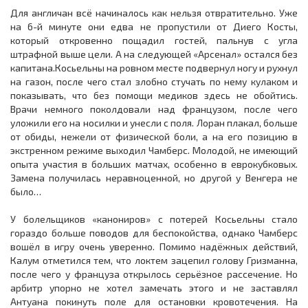
Для англичан всё начиналось как нельзя отвратительно. Уже
на 6-й минуте они едва не пропустили от Диего Косты,
который откровенно пощадил гостей, пальнув с угла
штрафной выше цели. А на следующей «Арсенал» остался без
капитана.Косьельны на ровном месте подвернул ногу и рухнул
на газон, после чего стал злобно стучать по нему кулаком и
показывать, что без помощи медиков здесь не обойтись.
Врачи немного поколдовали над французом, после чего
уложили его на носилки и унесли с поля. Лоран плакал, больше
от обиды, нежели от физической боли, а на его позицию в
экстренном режиме выходил Чамберс. Молодой, не имеющий
опыта участия в больших матчах, особенно в еврокубковых.
Замена получилась неравноценной, но другой у Венгера не
было…
У болельщиков «канониров» с потерей Косьельны стало
гораздо больше поводов для беспокойства, однако Чамберс
вошёл в игру очень уверенно. Помимо надёжных действий,
Калум отметился тем, что локтем зацепил голову Гризманна,
после чего у француза открылось серьёзное рассечение. Но
арбитр упорно не хотел замечать этого и не заставлял
Антуана покинуть поле для остановки кровотечения. На