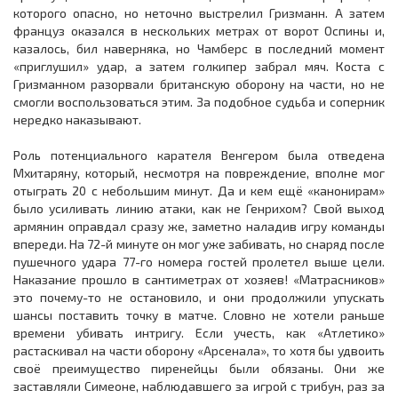
которого опасно, но неточно выстрелил Гризманн. А затем
француз оказался в нескольких метрах от ворот Оспины и,
казалось, бил наверняка, но Чамберс в последний момент
«приглушил» удар, а затем голкипер забрал мяч. Коста с
Гризманном разорвали британскую оборону на части, но не
смогли воспользоваться этим. За подобное судьба и соперник
нередко наказывают.
Роль потенциального карателя Венгером была отведена
Мхитаряну, который, несмотря на повреждение, вполне мог
отыграть 20 с небольшим минут. Да и кем ещё «канонирам»
было усиливать линию атаки, как не Генрихом? Свой выход
армянин оправдал сразу же, заметно наладив игру команды
впереди. На 72-й минуте он мог уже забивать, но снаряд после
пушечного удара 77-го номера гостей пролетел выше цели.
Наказание прошло в сантиметрах от хозяев! «Матрасников»
это почему-то не остановило, и они продолжили упускать
шансы поставить точку в матче. Словно не хотели раньше
времени убивать интригу. Если учесть, как «Атлетико»
растаскивал на части оборону «Арсенала», то хотя бы удвоить
своё преимущество пиренейцы были обязаны. Они же
заставляли Симеоне, наблюдавшего за игрой с трибун, раз за