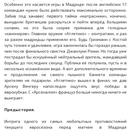
Особенно это касается игры в Мадриде: после английских 1:1
командам нужно было действовать максимально осторожно.
Забив под занавес первого тайма «матрасники», конечно,
вынудили британцев раскрыться и пойти вперёд большими
силами, но это была скорее приманка для голодных
«канониров». Главное оружие «Атлетико» – контратаки, и раз
за разом мадридцы применяли его. Будь Гризманн с Костой
чуть точнее и удачливее, игра закончилась бы гораздо раньше,
чем после финального свистка Джанлуки Рокки. Но тогда уже
пострадал бы искушённый нейтральный зритель, жаждавший
борьбы до последних секунд. Публика её получила, пусть и в
несколько искажённом виде. А вот дополнительного времени
и продолжения не самого пышного банкета команды
зрителям не подарили. «Атлетико» вышел в финал, не дав
Арсену Венгеру напоследок ощутить вкус победы в
еврокубках. С «Арсеналом» француз больше никогда ничего не
выиграет.
Предыстория.
Интрига одного из самых любопытных противостояний
текущего евросезона перед матчем в Мадриде