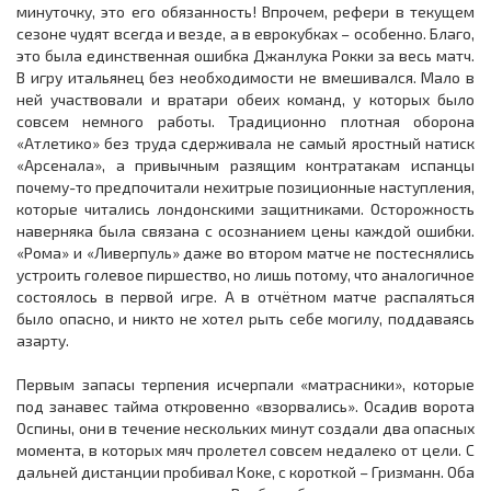
минуточку, это его обязанность! Впрочем, рефери в текущем
сезоне чудят всегда и везде, а в еврокубках – особенно. Благо,
это была единственная ошибка Джанлука Рокки за весь матч.
В игру итальянец без необходимости не вмешивался. Мало в
ней участвовали и вратари обеих команд, у которых было
совсем немного работы. Традиционно плотная оборона
«Атлетико» без труда сдерживала не самый яростный натиск
«Арсенала», а привычным разящим контратакам испанцы
почему-то предпочитали нехитрые позиционные наступления,
которые читались лондонскими защитниками. Осторожность
наверняка была связана с осознанием цены каждой ошибки.
«Рома» и «Ливерпуль» даже во втором матче не постеснялись
устроить голевое пиршество, но лишь потому, что аналогичное
состоялось в первой игре. А в отчётном матче распаляться
было опасно, и никто не хотел рыть себе могилу, поддаваясь
азарту.
Первым запасы терпения исчерпали «матрасники», которые
под занавес тайма откровенно «взорвались». Осадив ворота
Оспины, они в течение нескольких минут создали два опасных
момента, в которых мяч пролетел совсем недалеко от цели. С
дальней дистанции пробивал Коке, с короткой – Гризманн. Оба