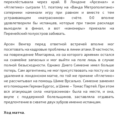
перехлёстывала через край. В Лондоне «Арсенал» и
«Атлетико» сыграли 1:1, поэтому на «Ванда Метрополитано»
соперники начинали игру при равном и вместе с тем
устраивающем «матрасников» счёте. 0:0 вполне
удовлетворили бы испанцев, которые при таком раскладе
выходили в финал, а вот «канониры» приехали на
Пиренейский полуостров забивать.
Арсен Венгер перед ответной встречей вполне мог
посетовать на кадровые проблемы в линии атаки. В частности,
на повреждение Мхитаряна, из-за которого армянин остался
на скамейке запасных и мог выйти на поле лишь в случае
полной безысходности. Однако Диего Симеоне имел больше
потерь. Сам аргентинец не мог присутствовать на посту из-за
удаления в лондонском матче, по той же причине «Атлетико»
не рассчитывал на помощь Шиме Врсалько. Симеоне заменял
его помощник Герман Бургос, а Шиме – Томас Партей. При этом
вся атакующая сила «матрасников» была на месте, и она,
вкупе с поддержкой болельщиков, заставляла отдавать
предпочтение в схватке двух зубров именно испанцам.
Ход матча.