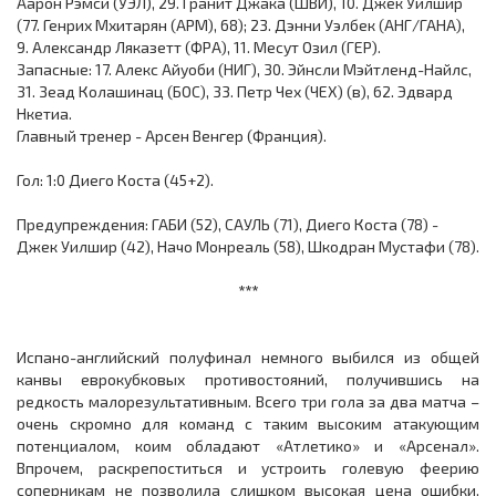
Аарон Рэмси (УЭЛ), 29. Гранит Джака (ШВЙ), 10. Джек Уилшир
(77. Генрих Мхитарян (АРМ), 68); 23. Дэнни Уэлбек (АНГ/ГАНА),
9. Александр Ляказетт (ФРА), 11. Месут Озил (ГЕР).
Запасные: 17. Алекс Айуоби (НИГ), 30. Эйнсли Мэйтленд-Найлс,
31. Зеад Колашинац (БОС), 33. Петр Чех (ЧЕХ) (в), 62. Эдвард
Нкетиа.
Главный тренер - Арсен Венгер (Франция).
Гол: 1:0 Диего Коста (45+2).
Предупреждения: ГАБИ (52), САУЛЬ (71), Диего Коста (78) -
Джек Уилшир (42), Начо Монреаль (58), Шкодран Мустафи (78).
***
Испано-английский полуфинал немного выбился из общей
канвы еврокубковых противостояний, получившись на
редкость малорезультативным. Всего три гола за два матча –
очень скромно для команд с таким высоким атакующим
потенциалом, коим обладают «Атлетико» и «Арсенал».
Впрочем, раскрепоститься и устроить голевую феерию
соперникам не позволила слишком высокая цена ошибки.