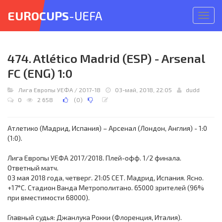
EUROCUPS
-UEFA
Откр
меню
474. Atlético Madrid (ESP) - Arsenal
FC (ENG) 1:0
Лига Европы УЕФА
/
2017-18
03-май, 2018, 22:05
dudd
0
2 658
(
0
)
Атлетико (Мадрид, Испания) – Арсенал (Лондон, Англия) - 1:0
(1:0).
Лига Европы УЕФА 2017/2018. Плей-офф. 1/2 финала.
Ответный матч.
03 мая 2018 года, четверг. 21:05 СЕТ. Мадрид, Испания. Ясно.
+17°C. Стадион Ванда Метрополитано. 65000 зрителей (96%
при вместимости 68000).
Главный судья: Джанлука Рокки (Флоренция, Италия).