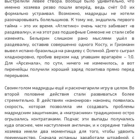
выстрелили левее створа. Вообще было удивительно, что
именно хозяева резво пошли вперёд, ведь счёт 0:0 их
формально устраивал. Возможно, мадридцы не хотели
разочаровывать болельщиков. К тому же, эндшпиль первого
тайма – это их время. «Атлетико» очень часто забивает «в
раздевалку», и на этот раз подшефные Симеоне не стали себе
изменять. Бельерин слишком рано мыслями ушёл в
раздевалку, оставив совершенно одного Косту, и Гризманн
вывел испано-бразильца на рандеву с Оспиной. Диего сыграл
хладнокровно, пробив верхом над упавшим вратарём – 1:0.
Для «Арсенала», по сути, ничего не изменилось, а вот
пиренейцы получили хороший заряд позитива прямо перед
перерывом.
Своим голом мадридцы ещё и раскочегарили игру в целом. Во
второй половине действия стали развиваться более
стремительно. В действиях «канониров» наконец появилась
скорость, которая позволяла им создавать проблемы
мадридским защитникам, а «матрасники» традиционно остро
огрызались контратаками. Подчас эти выпады получались
куда опаснее, чем наступления англичан, и к середине тайма
хозяева имели два моментища для того, чтобы удвоить
преимущество. Сначала испанцы заработали штрафной, с