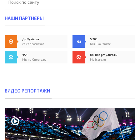
НАШИ ПАРТНЕРЫ
До Футбола
5,700
сайт прогнозов
Мы Вконтакте
454
On-line результаты
Мы на Спортс.ру
MyScore.ru
ВИДЕО РЕПОРТАЖИ