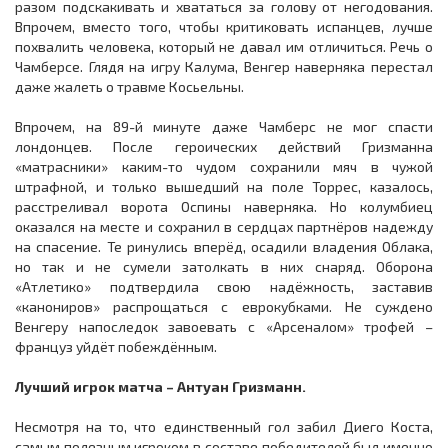
разом подскакивать и хвататься за голову от негодования.
Впрочем, вместо того, чтобы критиковать испанцев, лучше
похвалить человека, который не давал им отличиться. Речь о
Чамберсе. Глядя на игру Калума, Венгер наверняка перестал
даже жалеть о травме Косьельны.
Впрочем, на 89-й минуте даже Чамберс не мог спасти
лондонцев. После героических действий Гризманна
«матрасники» каким-то чудом сохранили мяч в чужой
штрафной, и только вышедший на поле Торрес, казалось,
расстреливал ворота Оспины наверняка. Но колумбиец
оказался на месте и сохранил в сердцах партнёров надежду
на спасение. Те ринулись вперёд, осадили владения Облака,
но так и не сумели затолкать в них снаряд. Оборона
«Атлетико» подтвердила свою надёжность, заставив
«канониров» распрощаться с еврокубками. Не суждено
Венгеру напоследок завоевать с «Арсеналом» трофей –
француз уйдёт побеждённым.
Лучший игрок матча – Антуан Гризманн.
Несмотря на то, что единственный гол забил Диего Коста,
самым полезным игроком в составе победителей был именно