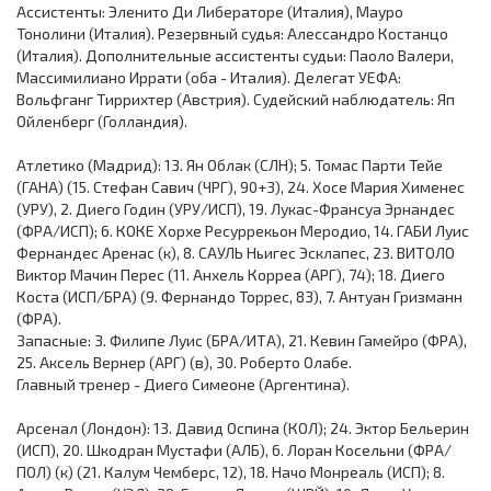
Ассистенты: Эленито Ди Либераторе (Италия), Мауро
Тонолини (Италия). Резервный судья: Алессандро Костанцо
(Италия). Дополнительные ассистенты судьи: Паоло Валери,
Массимилиано Иррати (оба - Италия). Делегат УЕФА:
Вольфганг Тиррихтер (Австрия). Судейский наблюдатель: Яп
Ойленберг (Голландия).
Атлетико (Мадрид): 13. Ян Облак (СЛН); 5. Томас Парти Тейе
(ГАНА) (15. Стефан Савич (ЧРГ), 90+3), 24. Хосе Мария Хименес
(УРУ), 2. Диего Годин (УРУ/ИСП), 19. Лукас-Франсуа Эрнандес
(ФРА/ИСП); 6. КОКЕ Хорхе Ресуррекьон Меродио, 14. ГАБИ Луис
Фернандес Аренас (к), 8. САУЛЬ Ньигес Эсклапес, 23. ВИТОЛО
Виктор Мачин Перес (11. Анхель Корреа (АРГ), 74); 18. Диего
Коста (ИСП/БРА) (9. Фернандо Торрес, 83), 7. Антуан Гризманн
(ФРА).
Запасные: 3. Филипе Луис (БРА/ИТА), 21. Кевин Гамейро (ФРА),
25. Аксель Вернер (АРГ) (в), 30. Роберто Олабе.
Главный тренер - Диего Симеоне (Аргентина).
Арсенал (Лондон): 13. Давид Оспина (КОЛ); 24. Эктор Бельерин
(ИСП), 20. Шкодран Мустафи (АЛБ), 6. Лоран Косельни (ФРА/
ПОЛ) (к) (21. Калум Чемберс, 12), 18. Начо Монреаль (ИСП); 8.