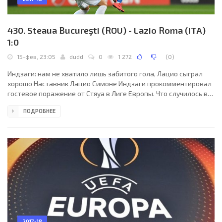
430. Steaua Bucureşti (ROU) - Lazio Roma (ITA)
1:0
15-фев, 23:05
dudd
0
1 272
(
0
)
Индзаги: нам не хватило лишь забитого гола, Лацио сыграл
хорошо Наставник Лацио Симоне Индзаги прокомментировал
гостевое поражение от Стяуа в Лиге Европы. Что случилось в
этом матче? Нам не удалось забить гол, и это очень печально.
ПОДРОБНЕЕ
Однако если Лацио и в ответном поединке сыграет также, то
сможет пройти в следующий раунд.
2017-18