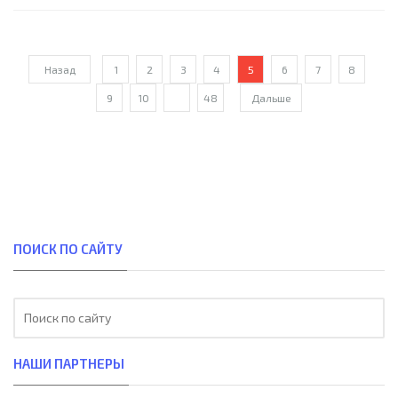
«Селтик» своим воспользовался, разыграв за двенадцать
минут до конца эстетскую комбинацию с участием Дембеле,
Мусонды и МакГрегора.
Назад
1
2
3
4
5
6
7
8
9
10
...
48
Дальше
ПОИСК ПО САЙТУ
НАШИ ПАРТНЕРЫ