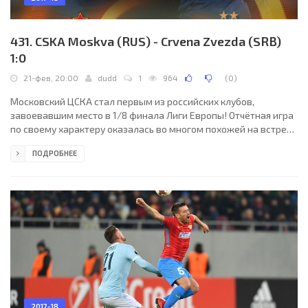
431. CSKA Moskva (RUS) - Crvena Zvezda (SRB)
1:0
21-фев, 20:00
dudd
1
964
(
0
)
Московский ЦСКА стал первым из российских клубов,
завоевавшим место в 1/8 финала Лиги Европы! Отчётная игра
по своему характеру оказалась во многом похожей на встречу
в Белграде образца недельной давности. В течение большей
ПОДРОБНЕЕ
части данного матча на поле было многовато сумбура.
Безусловно, «армейцы» атаковали больше и изобретательнее
противника.
2017-18