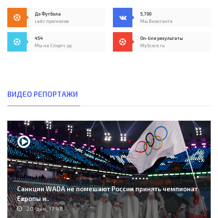
До Футбола
5,700
сайт прогнозов
Мы Вконтакте
454
On-line результаты
Мы на Спортс.ру
MyScore.ru
ВИДЕО РЕПОРТАЖИ
Санкции WADA не помешают России принять чемпионат
Европы и..
20-дек, 17:48