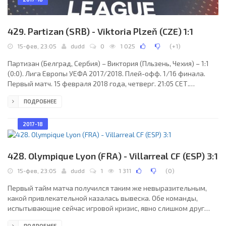
429. Partizan (SRB) - Viktoria Plzeň (CZE) 1:1
15-фев, 23:05
dudd
0
1 025
(
+1
)
Партизан (Белград, Сербия) – Виктория (Пльзень, Чехия) – 1:1
(0:0). Лига Европы УЕФА 2017/2018. Плей-офф. 1/16 финала.
Первый матч. 15 февраля 2018 года, четверг. 21:05 СЕТ.
Белград, Сербия. Переменная облачность. +3°C. Стадион
ПОДРОБНЕЕ
Партизан. 21568 зрителей (66 % при вместимости 32710).
Главный арбитр: Анастасиос Сидиропулос (Греция).
Ассистенты: Полихронис Костарас (Греция), Лазарос
2017-18
Димитриадис (Греция). Резервный арбитр: Хрисула Куробилия
(Греция). Дополнительные помощники рефери: Анастасиос
428. Olympique Lyon (FRA) - Villarreal CF (ESP) 3:1
15-фев, 23:05
dudd
1
1 311
(
0
)
Первый тайм матча получился таким же невыразительным,
какой привлекательной казалась вывеска. Обе команды,
испытывающие сейчас игровой кризис, явно слишком друг
друга боялись и нервничали. Поэтому до перерыва много
ПОДРОБНЕЕ