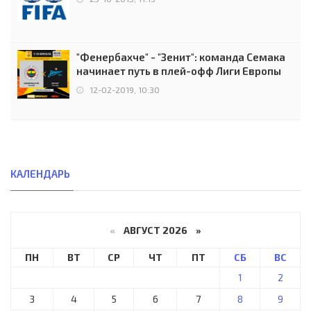
"Фенербахче" - "Зенит": команда Семака
начинает путь в плей-офф Лиги Европы
12-02-2019, 10:30
КАЛЕНДАРЬ
«
АВГУСТ 2026 »
ПН
ВТ
СР
ЧТ
ПТ
СБ
ВС
1
2
3
4
5
6
7
8
9