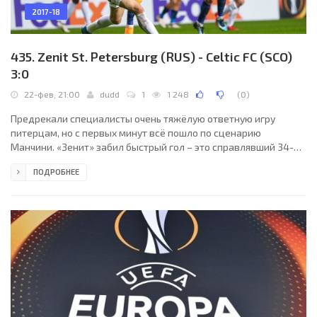
2017-18
435. Zenit St. Petersburg (RUS) - Celtic FC (SCO)
3:0
22-фев, 21:00
dudd
1
1 248
(
0
)
Предрекали специалисты очень тяжёлую ответную игру
питерцам, но с первых минут всё пошло по сценарию
Манчини. «Зенит» забил быстрый гол – это справлявший 34-й
день рождения Бранислав Иванович замкнул подачу
ПОДРОБНЕЕ
Паредеса с углового.