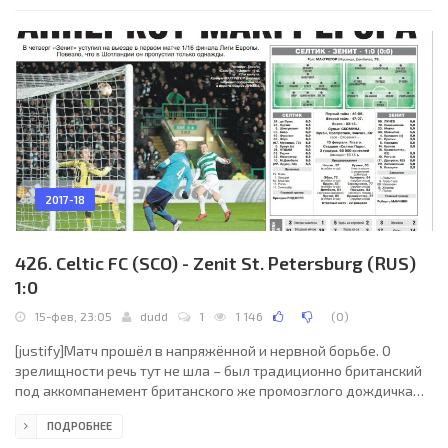
насколько это солидное преимущество перед ответным
домашним матчем, думаю, излишне. А вот похвалить «быков»
однозначно стоит.
2017-18
426. Celtic FC (SCO) - Zenit St. Petersburg (RUS)
1:0
15-фев, 23:05
dudd
1
1 146
(
0
)
[justify]Матч прошёл в напряжённой и нервной борьбе. О
зрелищности речь тут не шла – был традиционно британский
под аккомпанемент британского же промозглого дождичка
футбол. Моментов команды создали самый минимум. «Зенит»
ПОДРОБНЕЕ
свой шанс усилиями Заболотного с Ерохиным упустил, а