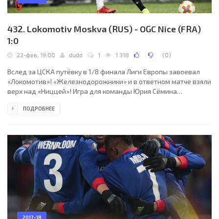
432. Lokomotiv Moskva (RUS) - OGC Nice (FRA)
1:0
22-фев, 19:00
dudd
1
1 318
(
0
)
Вслед за ЦСКА путёвку в 1/8 финала Лиги Европы завоевал
«Локомотив»! «Железнодорожники» и в ответном матче взяли
верх над «Ниццей»! Игра для команды Юрия Сёмина
сложилась непросто, но в этот раз ей не пришлось творить
ПОДРОБНЕЕ
чудеса и совершать невероятные камбэки. Французский клуб
мог рассчитывать на положительный результат по итогам
данного противостояния. «Орлята» очень прилично провели
первый тайм, создав несколько опаснейших моментов возле
ворот Маринато Гилерме.
2017-18