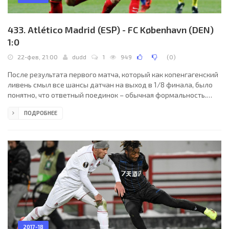
433. Atlético Madrid (ESP) - FC København (DEN)
1:0
22-фев, 21:00
dudd
1
949
(
0
)
После результата первого матча, который как копенгагенский
ливень смыл все шансы датчан на выход в 1/8 финала, было
понятно, что ответный поединок – обычная формальность.
Уяснили это, в первую очередь, болельщики, которые
ПОДРОБНЕЕ
практически проигнорировали встречу, оставив на "Ванда
Метрополитано" огромное количество пустых кресел.
2017-18