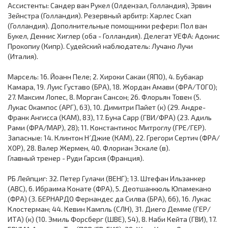
Ассистенты: Сандер ван Рукел (Олдензал, Голландия), Эрвин
Зейнстра (Голландия). Резервный арбитр: Харлес Схап
(Голландия). Дополнительные помощники рефери: Пол ван
Букел, Деннис Хиглер (оба - Голландия). Делегат УЕФА: Адонис
Прокопиу (Кипр). Судейский наблюдатель: Лучано Лучи
(Италия).
Марсель: 16. Йоанн Пеле; 2. Хироки Сакаи (ЯПО), 4. Бубакар
Камара, 19. Луис Густаво (БРА), 18. Жордан Амави (ФРА/ТОГО);
27. Максим Лопес, 8. Морган Сансон; 26. Флорьян Товен (5.
Лукас Окампос (АРГ), 63), 10. Димитри Пайет (к) (29. Андре-
Франк Ангисса (КАМ), 83), 17. Буна Сарр (ГВИ/ФРА) (23. Адиль
Рами (ФРА/МАР), 28); 11. Константинос Митроглу (ГРЕ/ГЕР).
Запасные: 14. Клинтон Н´Джие (КАМ), 22. Грегори Сертич (ФРА/
ХОР), 28. Валер Жермен, 40. Флориан Эскале (в).
Главный тренер - Руди Гарсия (Франция).
РБ Лейпциг: 32. Петер Гулачи (ВЕНГ); 13. Штефан Ильзанкер
(АВС), 6. Ибраима Конате (ФРА), 5. Деотшанкюль Юпамекано
(ФРА) (3. БЕРНАРДО Фернандес да Силва (БРА), 66), 16. Лукас
Клостерман; 44. Кевин Кампль (СЛН), 31. Диего Демме (ГЕР/
ИТА) (к) (10. Эмиль Форсберг (ШВЕ), 54), 8. Наби Кейта (ГВИ), 17.