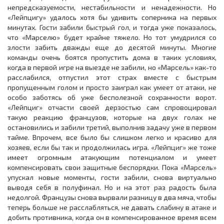
непредсказуемости, нестабильности и ненадежности. Но
«Лейпцигу» удалось хотя бы удивить соперника на первых
минутах. Гости забили быстрый гол, и тогда уже показалось,
что «Марселю» будет крайне тяжело. Но тот умудрился со
злости забить дважды еще до десятой минуты. Многие
команды очень боятся пропустить дома в таких условиях,
когда в первой игре на выезде не забили, но «Марсель» как-то
расслабился, отпустил этот страх вместе с быстрым
пропущенным голом и просто заиграл как умеет от атаки, не
особо заботясь об уже бесполезной сохранности ворот.
«Лейпциг» отчасти своей дерзостью сам спровоцировал
такую реакцию французов, которые на двух голах не
остановились и забили третий, выполнив задачу уже в первом
тайме. Впрочем, все было бы слишком легко и красиво для
хозяев, если бы так и продолжилась игра. «Лейпциг» же тоже
имеет огромным атакующим потенциалом и умеет
компенсировать свои защитные беспорядки. Пока «Марсель»
упускал новые моменты, гости забили, снова виртуально
выводя себя в полуфинал. Но и на этот раз радость была
недолгой. Французы снова вырвали разницу в два мяча, чтобы
теперь больше не расслабляться, не давать слабину в атаке и
добить противника, когда он в компенсированное время всем