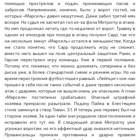
помощью прострелов и подач, проникающих пасов и
забросов. Напряженнее, конечно, было у ворот гостей, на
которых «Марсель» давил нешуточно. Даже забил третий мяч
вскоре. Но судья не засчитал гол из-за фола Митроглу в атаке.
Но мяч продолжал летать где-то недалеко от ворот. Травму в
одном из эпизодов при походе в атаку получил Сарр, так что
на несколько минут «Марсель» остался в меньшинстве. Когда
же стало понятно, что Сарр продолжить игру не сможет,
вместо него вышел на поле центральный защитник Рами, и
Гарсия перестроил игру команды. Уже в первой половине.
Потому что понимал, что можно дожимать соперника и без
риска уже, в более стандартной схеме и режиме игры. Но на
время перестроения футбол пошел равный. «Лейпциг» кое-как
пришел в себя после таких событий и даже провел несколько
атак с ударами, которые не вышли очень уж опасными. А план
«Марселя» постепенно срабатывал. Опасный штрафной
хозяева прекрасно разыграли. Подачу Пайеа в блестящем
стиле замкнул в створ Товен. 3:1. И теперь уже перевес был на
стороне хозяев. За один тайм они ухудшили свое положение и
исправили его тут же. В следующей атаке Митроглу уже
угрожал воротам, но его эффектный удар оказался неточным.
Провансальцы прижали противника и ударно провели