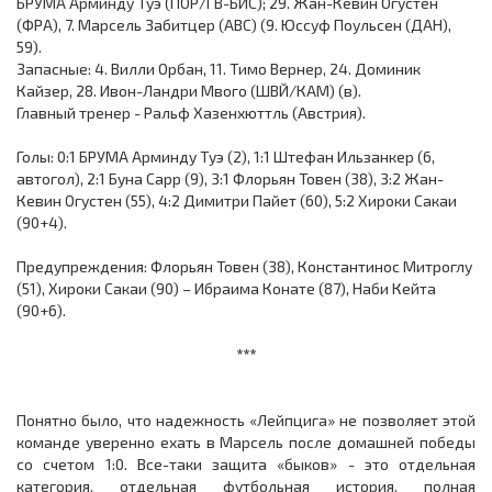
БРУМА Арминду Туэ (ПОР/ГВ-БИС); 29. Жан-Кевин Огустен
(ФРА), 7. Марсель Забитцер (АВС) (9. Юссуф Поульсен (ДАН),
59).
Запасные: 4. Вилли Орбан, 11. Тимо Вернер, 24. Доминик
Кайзер, 28. Ивон-Ландри Мвого (ШВЙ/КАМ) (в).
Главный тренер - Ральф Хазенхюттль (Австрия).
Голы: 0:1 БРУМА Арминду Туэ (2), 1:1 Штефан Ильзанкер (6,
автогол), 2:1 Буна Сарр (9), 3:1 Флорьян Товен (38), 3:2 Жан-
Кевин Огустен (55), 4:2 Димитри Пайет (60), 5:2 Хироки Сакаи
(90+4).
Предупреждения: Флорьян Товен (38), Константинос Митроглу
(51), Хироки Сакаи (90) – Ибраима Конате (87), Наби Кейта
(90+6).
***
Понятно было, что надежность «Лейпцига» не позволяет этой
команде уверенно ехать в Марсель после домашней победы
со счетом 1:0. Все-таки защита «быков» - это отдельная
категория, отдельная футбольная история, полная