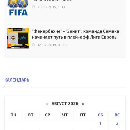
25-10-2015, 11:13
"Фенербахче" - "Зенит": команда Семака
начинает путь в плей-офф Лиги Европы
12-02-2019, 10:30
КАЛЕНДАРЬ
«
АВГУСТ 2026 »
ПН
ВТ
СР
ЧТ
ПТ
СБ
ВС
1
2