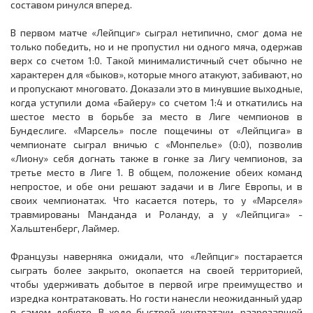
составом ринулся вперед.
В первом матче «Лейпциг» сыграл нетипично, смог дома не
только победить, но и не пропустил ни одного мяча, одержав
верх со счетом 1:0. Такой минималистичный счет обычно не
характерен для «быков», которые много атакуют, забивают, но
и пропускают многовато. Доказали это в минувшие выходные,
когда уступили дома «Байеру» со счетом 1:4 и откатились на
шестое место в борьбе за место в Лиге чемпионов в
Бундеслиге. «Марсель» после пощечины от «Лейпцига» в
чемпионате сыграл вничью с «Монпелье» (0:0), позволив
«Лиону» себя догнать также в гонке за Лигу чемпионов, за
третье место в Лиге 1. В общем, положение обеих команд
непростое, и обе они решают задачи и в Лиге Европы, и в
своих чемпионатах. Что касается потерь, то у «Марселя»
травмированы Манданда и Роланду, а у «Лейпцига» -
Хальштенберг, Лаймер.
Французы наверняка ожидали, что «Лейпциг» постарается
сыграть более закрыто, окопается на своей территорией,
чтобы удерживать добытое в первой игре преимущество и
изредка контратаковать. Но гости нанесли неожиданный удар
в самом дебюте. В ходе быстрой контратаки, разрезавшей