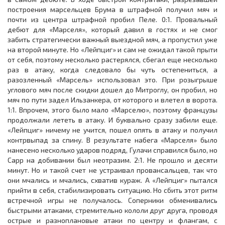
построения марсельцев Брума в штрафной получил мяч и
почти из центра штрафной пробил Пеле. 0:1. Провальный
дебют для «Марселя», который давил в гостях и не смог
забить стратегически важный выездной мяч, а пропустил уже
на второй минуте. Но «Лейпциг» и сам не ожидал такой прыти
от себя, поэтому несколько растерялся, сбегал еще несколько
раз в атаку, когда следовало бы чуть остепениться, а
разозленный «Марсель» использовал это. При розыгрыше
углового мяч после скидки дошел до Митроглу, он пробил, но
мяч по пути задел Ильзанкера, от которого и влетел в ворота.
1:1. Впрочем, этого было мало «Марселю», поэтому французы
продолжали лететь в атаку. И буквально сразу забили еще.
«Лейпциг» ничему не учится, пошел опять в атаку и получил
контрвыпад за спину. В результате набега «Марселя» было
нанесено несколько ударов подряд, Гулачи справился было, но
Сарр на добивании был неотразим. 2:1. Не прошло и десяти
минут. Но и такой счет не устраивал провансальцев, так что
они мчались и мчались, схватив кураж. А «Лейпциг» пытался
прийти в себя, стабилизировать ситуацию. Но сбить этот ритм
встречной игры не получалось. Соперники обменивались
быстрыми атаками, стремительно кололи друг друга, проводя
острые и разноплановые атаки по центру и флангам, с