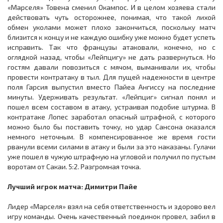
«Марселя» Товена сменил Окампос. И в целом хозяева стали
действовать чуть осторожнее, понимая, что такой лихой
обмен уколами может плохо закончиться, поскольку матч
близится к концу и не каждую ошибку уже можно будет успеть
исправить. Так что французы атаковали, конечно, но с
оглядкой назад, чтобы «Лейпцигу» не дать развернуться. Но
гостям давали повозиться с мячом, выманивали их, чтобы
провести контратаку в тыл. Для пущей надежности в центре
поля Гарсия выпустил вместо Пайеа Ангиссу на последние
минуты. Удерживать результат. «Лейпциг» сигнал понял и
пошел всем составом в атаку, устраивая подобие штурма. В
контратаке Лопес заработал опасный штрафной, с которого
можно было бы поставить точку, но удар Сансона оказался
немного неточным. В компенсированное же время гости
рванули всеми силами в атаку и были за это наказаны. Гулачи
уже пошел в чужую штрафную на угловой и получил по пустым
воротам от Сакаи. 5:2. Разгромная точка.
Лучший игрок матча: Димитри Пайе
Лидер «Марселя» взял на себя ответственность и здорово вел
игру команды. Очень качественный поединок провел, забил в