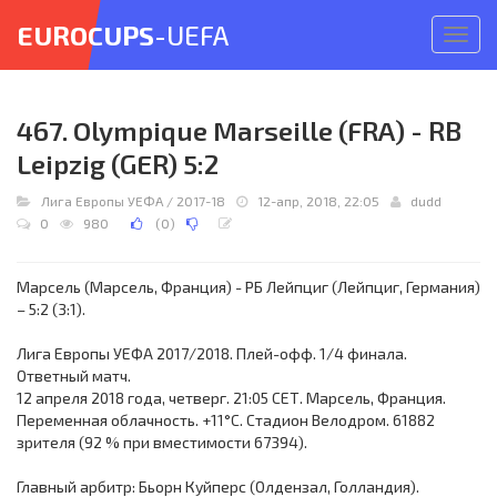
EUROCUPS
-UEFA
Откр
меню
467. Olympique Marseille (FRA) - RB
Leipzig (GER) 5:2
Лига Европы УЕФА
/
2017-18
12-апр, 2018, 22:05
dudd
0
980
(
0
)
Марсель (Марсель, Франция) - РБ Лейпциг (Лейпциг, Германия)
– 5:2 (3:1).
Лига Европы УЕФА 2017/2018. Плей-офф. 1/4 финала.
Ответный матч.
12 апреля 2018 года, четверг. 21:05 СЕТ. Марсель, Франция.
Переменная облачность. +11°C. Стадион Велодром. 61882
зрителя (92 % при вместимости 67394).
Главный арбитр: Бьорн Куйперс (Олдензал, Голландия).