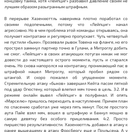
концовку тайма, хотя «Лейпциг» разбавил давление своим не
лучшим образом разыгранным штрафным.
В перерыве Хазенхюттль наверняка плотно поработал со
своими подопечными, потому что «Лейпциг» начал
агрессивно. Но в чем проблема этой команды: открываясь, она
получает контратаки и регулярно пропускает. Чуть четвертый
не пустили «быки». Прозевали рывок Товена на фланге, но его
прострел замкнул партнер точно в Гулачи, а Митроглу добить
не смог. «Лейпциг» в своих атакующих потугах никак не мог
довести до настоящего острого момента, пусть и старался
очень. Но снова напоролся на контратаку, проникающий пас в
штрафной нашел Митроглу, который пробил рядом со
штангой. И скоро пожалел об упущенном моменте.
Стремительную атаку «быков» завершил Кейта пасом пяткой
под удар Огюстену, который влепил мяч точно в цель. 3:2. И в
режиме онлайн вывел «Лейпциг» в полуфинал. И опять
«Марселю» пришлось переходить в наступление. Причем план
по спасению сработал уже через пять минут. После простого
аута Пайе взял мяч, вошел в штрафную и бахнул мощно в
самую девятку без особого прицеливания. 4:2. Просто
пиршество результативности. Хазенхюттль добавил в атаку к
ранее вышедшему в атаку Форсбергу еще и Поульсена. А у