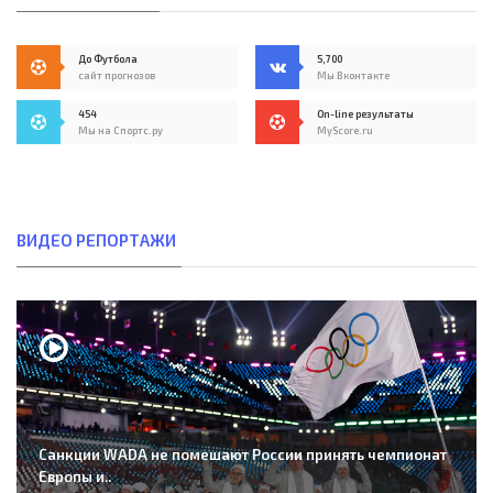
До Футбола
5,700
сайт прогнозов
Мы Вконтакте
454
On-line результаты
Мы на Спортс.ру
MyScore.ru
ВИДЕО РЕПОРТАЖИ
Санкции WADA не помешают России принять чемпионат
Европы и..