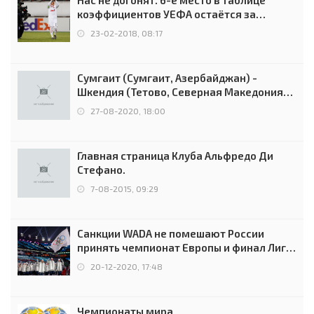
коэффициентов УЕФА остаётся за
Россией
23-02-2018, 08:17
Сумгаит (Сумгаит, Азербайджан) -
Шкендия (Тетово, Северная Македония) -
0:2 (0:0)
27-08-2020, 18:00
Главная страница Клуба Альфредо Ди
Стефано.
7-08-2015, 09:29
Санкции WADA не помешают России
принять чемпионат Европы и финал Лиги
чемпионов.
20-12-2020, 17:48
Чемпионаты мира