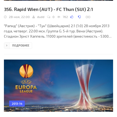
356. Rapid Wien (AUT) - FC Thun (SUI) 2:1
28-ноя, 22:00
dudd
0
762
(
0
)
"Рапид" (Австрия) - "Тун" (Швейцария) 2:1 (1:0) 28 ноября 2013
года, четверг. 22:00 мск. Группа G. 5-й тур. Вена (Австрия).
Стадион Эрнст Хаппель. 11000 зрителей (вместимость - 53008).
Судьи: Павел Гиль (Люблин, Польша), Петр Садчук (Польша),
ПОДРОБНЕЕ
Марцин Борковски (Польша). Резервный: Конрад Сапела
(Польша). "Рапид": Ян Новота, Томас Шраммель, Танос Пецос,
Марио Зоннляйтнер, Терренс Бойд, Штеффен Хофманн (к)
(Доминик Старкль, 86), Кристофер Дибон, Марцел Забитцер
(Луис Шауб, 80), Кристофер Триммель,
2013-14