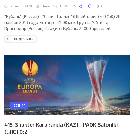
28-ноя, 21:00
dudd
1
815
(
0
)
"Кубань" (Россия) - "Санкт-Галлен" (Швейцария) 4:0 (1:0) 28
ноября 2013 года, четверг. 21:00 мск. Группа A. 5-й тур.
Краснодар (Россия). Стадион Кубань. 23000 зрителей
(вместимость - 35200). Судьи: Тасос Какос (Керкира, Греция),
ПОДРОБНЕЕ
Димитрис Тацис (Греция), Михаэл Карсиотис (Греция).
Резервный: Илиас Алексеас (Греция). "Кубань": Александр
Беленов (к), Игорь Армаш, Анхель Деальберт, Алексей Козлов,
Лоренсо Мельгарехо (Гонсало Буэно, 78), Шарль Каборе,
Максим Жавнерчик, Владислав Игнатьев (Арсен
2013-14
415. Shakter Karaganda (KAZ) - PAOK Saloniki
(GRE) 0:2