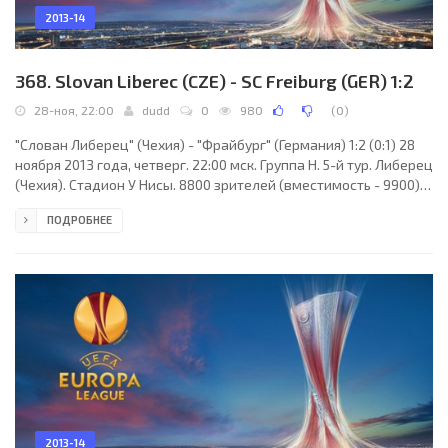
2013-14
368. Slovan Liberec (CZE) - SC Freiburg (GER) 1:2
28-ноя, 22:00
dudd
0
980
(
0
)
"Слован Либерец" (Чехия) - "Фрайбург" (Германия) 1:2 (0:1) 28
ноября 2013 года, четверг. 22:00 мск. Группа H. 5-й тур. Либерец
(Чехия). Стадион У Нисы. 8800 зрителей (вместимость - 9900).
Судьи: Мартин Ханссон (Хольмсье, Швеция), Стефан Виттберг
ПОДРОБНЕЕ
(Швеция), Хенрик Андрен (Швеция). Резервный: Фредерик
Нильссон (Швеция). "Слован Либерец": Пржемысл Коварж,
Ренато Келич, Давид Павелка, Сергей Рыбалка, Айзаак Сакей,
Ондржей Кушнир (Иржи Пимпара, 72), Радослав Ковач (к),
Михаел Рабушиц, Йосеф Шурал
2013-14