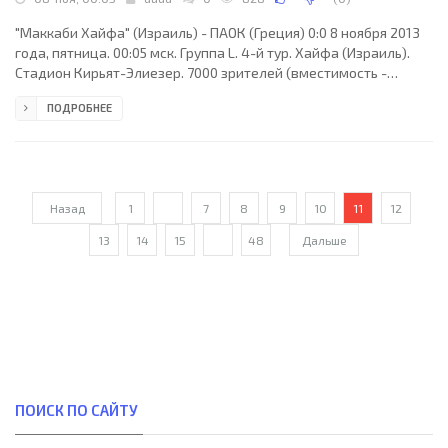
"Маккаби Хайфа" (Израиль) - ПАОК (Греция) 0:0 8 ноября 2013
года, пятница. 00:05 мск. Группа L. 4-й тур. Хайфа (Израиль).
Стадион Кирьят-Элиезер. 7000 зрителей (вместимость -
14002). Судьи: Феликс Цваер (Берлин, Германия), Торстен
ПОДРОБНЕЕ
Шиффнер (Германия), Кристоф Борнхорст (Германия).
Резервный: Штефан Лупп (Германия). "Маккаби Хайфа": Боян
Шаранов, Сари Фалах, Ран Абукрат, Густаво Бокколи (к), Хен
Эзра, Идан Веред (Райо, 58), Дино Ндлову (Исмаил Райян, 79),
Талеб Тватха, Декель Кейнан, Шоваль
Назад
1
...
7
8
9
10
11
12
13
14
15
...
48
Дальше
ПОИСК ПО САЙТУ