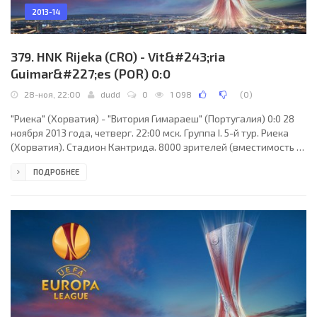
2013-14
379. HNK Rijeka (CRO) - Vit&#243;ria
Guimar&#227;es (POR) 0:0
28-ноя, 22:00
dudd
0
1 098
(
0
)
"Риека" (Хорватия) - "Витория Гимараеш" (Португалия) 0:0 28
ноября 2013 года, четверг. 22:00 мск. Группа I. 5-й тур. Риека
(Хорватия). Стадион Кантрида. 8000 зрителей (вместимость -
10275). Судьи: Кристинн Якобссон (Коупавогюр, Исландия),
ПОДРОБНЕЕ
Гуннар Гуннарссон (Исландия), Аскелль Тор Гисласон
(Исландия). Резервный: Сигурдур Торлейфссон (Исландия).
"Риека": Иван Варгич, Дарио Кнежевич (к), Мехмед Алиспахич
(Йосип Брезовец, 79), Иван Томечак, Иван Мочинич, Леон Бенко
(Иван Крстанович, 86), Зоран