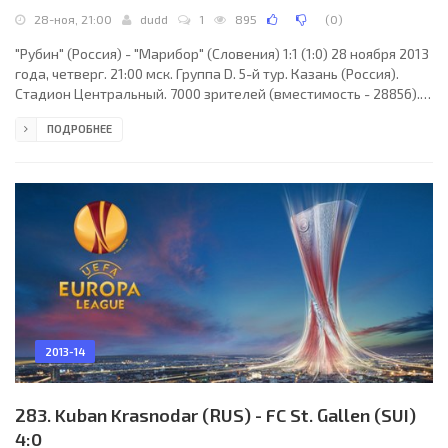
28-ноя, 21:00
dudd
1
895
(
0
)
"Рубин" (Россия) - "Марибор" (Словения) 1:1 (1:0) 28 ноября 2013
года, четверг. 21:00 мск. Группа D. 5-й тур. Казань (Россия).
Стадион Центральный. 7000 зрителей (вместимость - 28856).
Судьи: Иван Кружляк (Словакия), Мартин Балко (Словакия),
ПОДРОБНЕЕ
Ондрей Брендза (Словакия). Резервный: Томаш Сомолани
(Словакия). "Рубин": Сергей Рыжиков, Крис Мавинга, Иван
Маркано, Роман Шаронов (к), Владислав Кулик, Александр
Рязанцев (Хосе Рондон, 60), Дмитрий Торбинский, Сергей
Кисляк, Роман Еременко (Янн М´Вила,
2013-14
283. Kuban Krasnodar (RUS) - FC St. Gallen (SUI)
4:0