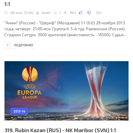
1:1
28-ноя, 21:00
dudd
1
907
(
0
)
"Анжи" (Россия) - "Шериф" (Молдавия) 1:1 (0:0) 28 ноября 2013
года, четверг. 21:00 мск. Группа K. 5-й тур. Раменское (Россия).
Стадион Сатурн. 3000 зрителей (вместимость - 16500). Судьи:
Либор Коваржик (Прага, Чехия), Кристоф Менцл (Чехия),
ПОДРОБНЕЕ
Ондржей Пеликан (Чехия). Резервный: Патрик Филипек (Чехия).
"Анжи": Михаил Кержаков, Гия Григалава, Александр Епуряну
(Карлен Мкртчян, 58), Камиль Агаларов, Айоделе Аделейе,
Эвертон, Владимир Соболев (Андрей Ещенко, 84), Одил
Ахмедов (к), Илья Максимов,
2013-14
319. Rubin Kazan (RUS) - NK Maribor (SVN) 1:1