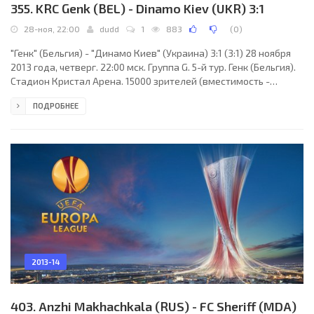
355. KRC Genk (BEL) - Dinamo Kiev (UKR) 3:1
28-ноя, 22:00
dudd
1
883
(
0
)
"Генк" (Бельгия) - "Динамо Киев" (Украина) 3:1 (3:1) 28 ноября
2013 года, четверг. 22:00 мск. Группа G. 5-й тур. Генк (Бельгия).
Стадион Кристал Арена. 15000 зрителей (вместимость -
24604). Судьи: Дуарте Гомеш (Лиссабон, Португалия), Венансиу
ПОДРОБНЕЕ
Томе (Португалия), Антониу Годинью (Португалия). Резервный:
Педру Гарсиа (Португалия). "Генк": Ласло Кетелеш, Анеле
Нгконгка (Йерун Симайс, 53), Катуку Чиманга, Серинь Мбоджи,
Калиду Кулибали, Жюльен Горью, Фабьен Камю (Беньямин де
Кеулар, 18), Беннард
2013-14
403. Anzhi Makhachkala (RUS) - FC Sheriff (MDA)