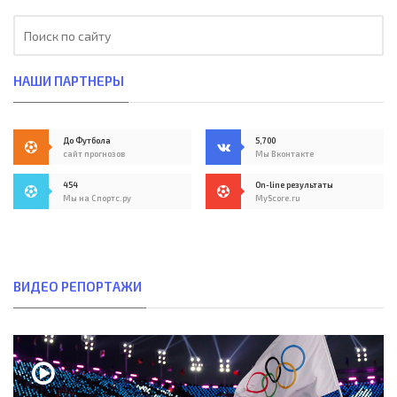
НАШИ ПАРТНЕРЫ
До Футбола
5,700
сайт прогнозов
Мы Вконтакте
454
On-line результаты
Мы на Спортс.ру
MyScore.ru
ВИДЕО РЕПОРТАЖИ