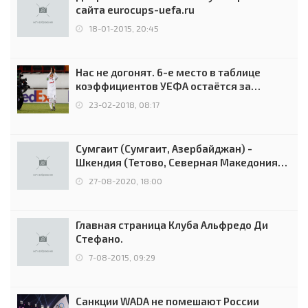
сайта eurocups-uefa.ru
18-01-2015, 20:45
Нас не догонят. 6-е место в таблице
коэффициентов УЕФА остаётся за
Россией
23-02-2018, 08:17
Сумгаит (Сумгаит, Азербайджан) -
Шкендия (Тетово, Северная Македония) -
0:2 (0:0)
27-08-2020, 18:00
Главная страница Клуба Альфредо Ди
Стефано.
7-08-2015, 09:29
Санкции WADA не помешают России