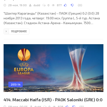
28-ноя, 19:00
dudd
0
877
(
0
)
"Шахтер Караганды" (Казахстан) - ПАОК (Греция) 0:2 (0:0) 28
ноября 2013 года, четверг. 19:00 мск. Группа L. 5-й тур. Астана
(Казахстан). Стадион Астана-Арена - Кажымукан. 7500
зрителей (вместимость - 30000). Судьи: Серж Гюмьенни (Сент-
ПОДРОБНЕЕ
Трюйден, Бельгия), Франк Блеен (Бельгия), Кристоф Меерс
(Бельгия). Резервный: Джимми Кремерс (Бельгия). "Шахтер
Караганды": Александр Мокин, Андрей Порываев (Максат
Байжанов, 83), Евгений Тарасов, Алдин Джидич, Сергей
Малый, Александар Симчевич, Гедиминас Вичюс,
2013-14
414. Maccabi Haifa (ISR) - PAOK Saloniki (GRE) 0:0
08-ноя, 00:05
dudd
0
828
(
0
)