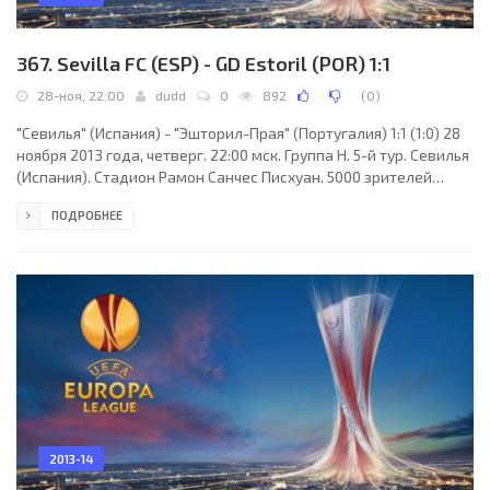
367. Sevilla FC (ESP) - GD Estoril (POR) 1:1
28-ноя, 22:00
dudd
0
892
(
0
)
"Севилья" (Испания) - "Эшторил-Прая" (Португалия) 1:1 (1:0) 28
ноября 2013 года, четверг. 22:00 мск. Группа H. 5-й тур. Севилья
(Испания). Стадион Рамон Санчес Писхуан. 5000 зрителей
(вместимость - 45500). Судьи: Тасос Сидиропулос (Греция),
ПОДРОБНЕЕ
Димитрис Сараидарис (Греция), Дамианос Эфтимиадис
(Греция). Резервный: Гагас Димитриос (Греция). "Севилья":
Хави Варас, Федерико Фасио, Кала, Себастьян Кристофоро,
Диего Перотти (Витоло, 67), Иван Ракитич (к), Альберто
Морено, Кевин Гамейро, Хосе Антонио
2013-14