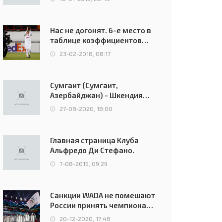
Нас не догонят. 6-е место в
таблице коэффициентов
УЕФА остаётся за Россией
23-02-2018, 08:17
Сумгаит (Сумгаит,
Азербайджан) - Шкендия
(Тетово, Северная
27-08-2020, 18:00
Македония) - 0:2 (0:0)
Главная страница Клуба
Альфредо Ди Стефано.
7-08-2015, 09:29
Санкции WADA не помешают
России принять чемпионат
Европы и финал Лиги
20-12-2020, 17:48