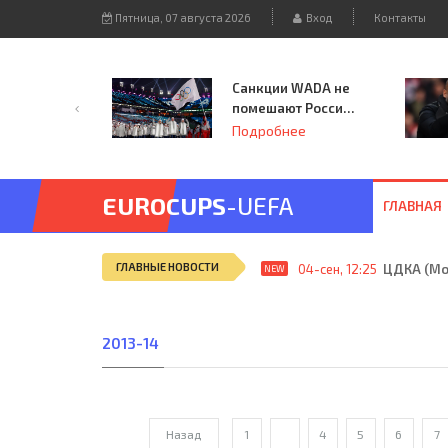
Пятница, 07 августа 2026
Вход
Контакты
Санкции WADA не
помешают России
принять
Подробнее
чемпионат
Европы и финал
Лиги чемпионов.
EUROCUPS
-UEFA
ГЛАВНАЯ
ГЛАВНЫЕ НОВОСТИ
04-сен, 12:25
ЦДКА (Мос
NEW
2013-14
Назад
1
...
4
5
6
7