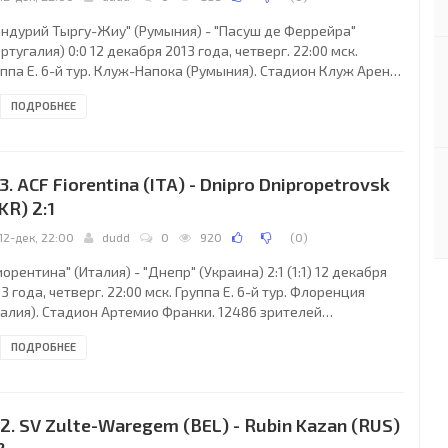
андурий Тыргу-Жиу" (Румыния) - "Пасуш де Феррейра"
ртугалия) 0:0 12 декабря 2013 года, четверг. 22:00 мск.
ппа E. 6-й тур. Клуж-Напока (Румыния). Стадион Клуж Арена.
ьи: Саймон Эванс (Лленлличид, Уэльс), Филип Томас (Уэльс),
ПОДРОБНЕЕ
ет Джонс (Уэльс). Резервный: Эдвард Кинг (Уэльс).
андурий Тыргу-Жиу": Рэзван Станкэ, Марко Момчилович,
раскевас Христу (к), Юлиан Мамеле, Алекс дос Сантос (Алин
ейкэ, 58), Эрико, Эрик Перейра, Мариан Пляшкэ, Виорел
3. ACF Fiorentina (ITA) - Dnipro Dnipropetrovsk
коарэ (Вирджил Кристя, 83), Никандро
KR) 2:1
12-дек, 22:00
dudd
0
920
(
0
)
орентина" (Италия) - "Днепр" (Украина) 2:1 (1:1) 12 декабря
3 года, четверг. 22:00 мск. Группа E. 6-й тур. Флоренция
талия). Стадион Артемио Франки. 12486 зрителей
естимость - 47290). Судьи: Артур Диаш (Порту, Португалия),
ПОДРОБНЕЕ
й Тавареш (Португалия), Рикарду Сантуш (Португалия).
ервный: Нуну Перейра (Португалия). "Фиорентина": Нето,
нсало Родригес, Факундо Ронкалья, Стефан Савич, Мануэль
куаль (к), Хуан Куадрадо (Альберто Аквилани, 81), Матиас
2. SV Zulte-Waregem (BEL) - Rubin Kazan (RUS)
рнандес (Давид Писарро, 70),