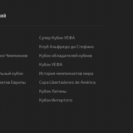
РИЙ
Супер Кубок УЕФА
Клуб Альфредо ди Стефано
ких Чемпионов
Кубок обладателей кубков
Кубок УЕФА
ьный кубок
История чемпионатов мира
натов Европы
Copa Libertadores de América
Кубок Латины
Кубок Интертото