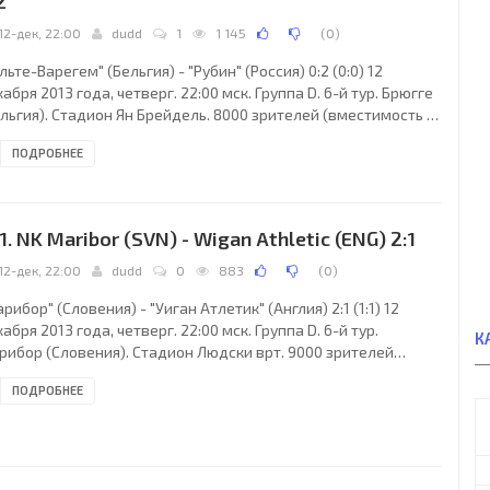
2
12-дек, 22:00
dudd
1
1 145
(
0
)
льте-Варегем" (Бельгия) - "Рубин" (Россия) 0:2 (0:0) 12
абря 2013 года, четверг. 22:00 мск. Группа D. 6-й тур. Брюгге
льгия). Стадион Ян Брейдель. 8000 зрителей (вместимость -
042). Судьи: Паоло Маццолени (Бергамо, Италия), Риккардо
ПОДРОБНЕЕ
 Фиоре (Италия), Лоренцо Манганелли (Италия). Резервный:
ссимилиано Грилли (Италия). "Зульте-Варегем": Сэмми
ссут, Дави де Фаув (к), Фредерик Дюплю (Рафаэль Касерес,
, Карел Д´Ане, Стив Кольпар, Свен Кумс, Торган Азар, Олафур
1. NK Maribor (SVN) - Wigan Athletic (ENG) 2:1
уласон, Ибраима
12-дек, 22:00
dudd
0
883
(
0
)
рибор" (Словения) - "Уиган Атлетик" (Англия) 2:1 (1:1) 12
абря 2013 года, четверг. 22:00 мск. Группа D. 6-й тур.
К
рибор (Словения). Стадион Людски врт. 9000 зрителей
местимость - 12994). Судьи: Шимон Марчиняк (Плоцк,
ПОДРОБНЕЕ
льша), Павел Сокольницки (Польша), Томаш Листкевич
ольша). Резервный: Радослав Сейка (Польша). "Марибор":
мин Ханданович, Желько Филипович, Мартин Милец, Деян
га (Матиц Чрниц, 82), Таварес (к) (Горан Цвиянович, 77),
смир Файич (Жан-Филипп Менди, 85), Александер