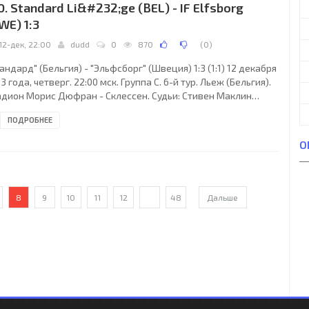
0. Standard Li&#232;ge (BEL) - IF Elfsborg
WE) 1:3
12-дек, 22:00
dudd
0
870
(
0
)
андард" (Бельгия) - "Эльфсборг" (Швеция) 1:3 (1:1) 12 декабря
3 года, четверг. 22:00 мск. Группа C. 6-й тур. Льеж (Бельгия).
адион Морис Дюфран - Склессен. Судьи: Стивен Маклин
отландия), Мартин Крайанс (Шотландия), Уильям Конкуэр
ПОДРОБНЕЕ
отландия). Резервный: Грэм Чемберс (Шотландия).
тандард": Йоанн Тюрам-Ульен, Алессандро Яндоли, Лоран
О
ман (Дино Арсланаджич, 54), Ронни Стам, Игор де Камарго
), Фредерик Бюло (Дени Милошевич, 76), Йони Бюйен, Таль
н-Хаим, Ибраима Сиссе, Франсуа
8
9
10
11
12
...
48
Дальше