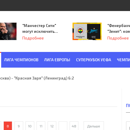
"Манчестер Сити"
"Фенербахч
могут исключить
"Зенит": ко
из Лиги
Семака нач
Подробнее
Подробнее
чемпионов.
путь в пле
Лиги Европ
ЛИГА ЧЕМПИОНОВ
ЛИГА ЕВРОПЫ
СУПЕРКУБОК УЕФА
ЧЕМПИ
ква) - "Красная Заря" (Ленинград) 6:2
П
8
9
10
11
12
...
48
Дальше