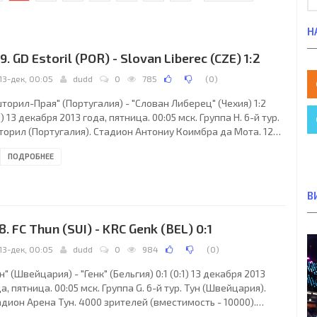
Н
9. GD Estoril (POR) - Slovan Liberec (CZE) 1:2
13-дек, 00:05
dudd
0
785
(
0
)
торил-Прая" (Португалия) - "Слован Либерец" (Чехия) 1:2
1) 13 декабря 2013 года, пятница. 00:05 мск. Группа H. 6-й тур.
торил (Португалия). Стадион Антониу Коимбра да Мота. 1247
телей (вместимость - 5015). Судьи: Халис Эзкахья (Ялова,
ПОДРОБНЕЕ
ция), Чем Сатман (Турция), Кемал Йылмаз (Турция).
ервный: Мустафа Эйсой (Турция). "Эшторил-Прая": Вагнер (к)
карду Рибейру, 27), Йоан Тавареш, Хавьер Анхель Бальбоа,
В
ипе Гонсалвеш (Эвандро, 63), Герсу (Себа, 63), Жоао Педро,
ну, Жоау
8. FC Thun (SUI) - KRC Genk (BEL) 0:1
13-дек, 00:05
dudd
0
984
(
0
)
н" (Швейцария) - "Генк" (Бельгия) 0:1 (0:1) 13 декабря 2013
а, пятница. 00:05 мск. Группа G. 6-й тур. Тун (Швейцария).
дион Арена Тун. 4000 зрителей (вместимость - 10000).
ьи: Александру Тудор (Бухарест, Румыния), Кристиан Ника