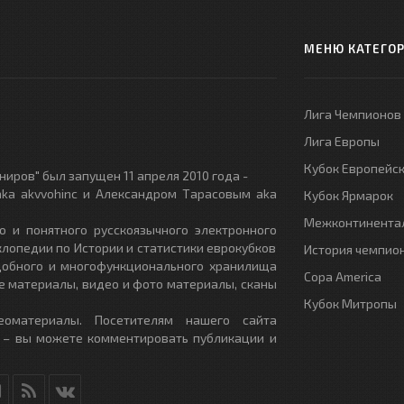
МЕНЮ КАТЕГО
Лига Чемпионов
Лига Европы
Кубок Европейс
иров" был запущен 11 апреля 2010 года -
ka akvvohinc и Александром Тарасовым aka
Кубок Ярмарок
Межконтинентал
о и понятного русскоязычного электронного
клопедии по Истории и статистики еврокубков
История чемпио
удобного и многофункционального хранилища
Copa America
е материалы, видео и фото материалы, сканы
Кубок Митропы
еоматериалы. Посетителям нашего сайта
 – вы можете комментировать публикации и