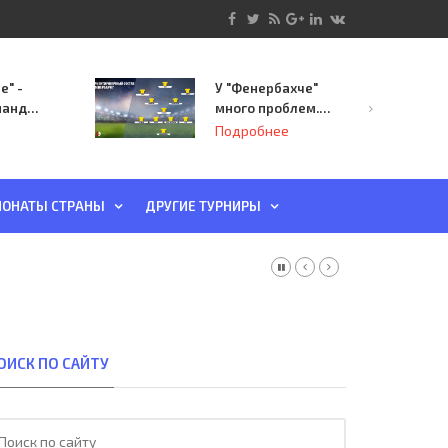
е" -
У "Фенербахче"
манда
много проблем.
инает
Но он опасен для
Подробнее
й-офф
"Зенита"
ы
ОНАТЫ СТРАНЫ
ДРУГИЕ ТУРНИРЫ
ОИСК ПО САЙТУ