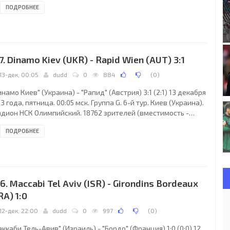
ПОДРОБНЕЕ
умыния), Аурел Оницэ (Румыния). Резервный: Октавиан Шовре
умыния). "Тун": Давид Мозер, Лукас Шенкель, Фульвио
льмони, Михаэль Зигфрид, Милош Крстич (Берат Садик, 59),
рко Шнойвли, Деннис Хедигер (к), Кристиан Шнойвли
осеф Мартинес, 59), Нелсон
7. Dinamo Kiev (UKR) - Rapid Wien (AUT) 3:1
13-дек, 00:05
dudd
0
884
(
0
)
намо Киев" (Украина) - "Рапид" (Австрия) 3:1 (2:1) 13 декабря
3 года, пятница. 00:05 мск. Группа G. 6-й тур. Киев (Украина).
адион НСК Олимпийский. 18762 зрителей (вместимость -
50). Судьи: Бьорн Кейперс (Олдензал, Голландия), Сандер
ПОДРОБНЕЕ
 Рукел (Голландия), Эрвин Зейнстра (Голландия). Резервный:
джело Боонман (Голландия). "Динамо Киев": Александр
вковский (к), Александар Драгович, Евгений Хачериди,
ений Макаренко, Мигел Велозу, Огнен Вукоевич, Олег Гусев,
ес Бельянда (Роман
6. Maccabi Tel Aviv (ISR) - Girondins Bordeaux
RA) 1:0
12-дек, 22:00
dudd
0
997
(
0
)
ккаби Тель-Авив" (Израиль) - "Бордо" (Франция) 1:0 (0:0) 12