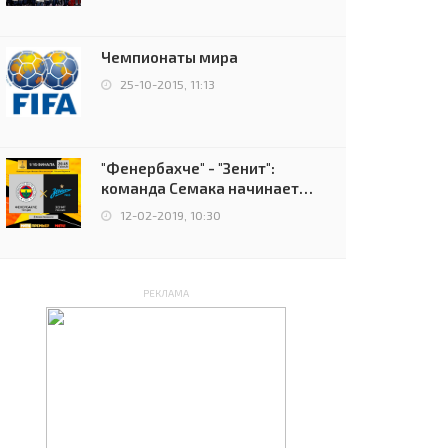
чемпионов.
Чемпионаты мира
25-10-2015, 11:13
"Фенербахче" - "Зенит":
команда Семака начинает
путь в плей-офф Лиги
12-02-2019, 10:30
Европы
РЕКЛАМА