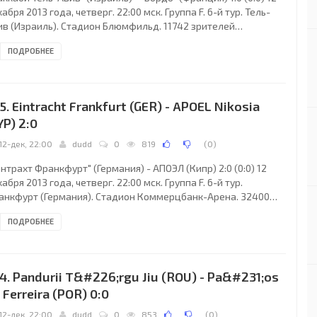
абря 2013 года, четверг. 22:00 мск. Группа F. 6-й тур. Тель-
ив (Израиль). Стадион Блюмфильд. 11742 зрителей
естимость - 15700). Судьи: Сергей Бойко (Иванков, Киевская
ПОДРОБНЕЕ
., Украина), Сергей Беккер (Украина), Владимир Володин
краина). Резервный: Александр Корнийко (Украина).
аккаби Тель-Авив": Хуан Пабло, Омри Бен-Аруш, Галь
берман, Эран Захави (Йоав Цив, 78), Мааран Ради, Барак
5. Eintracht Frankfurt (GER) - APOEL Nikosia
хаки (Никола Митрович, 66), Моанес
YP) 2:0
12-дек, 22:00
dudd
0
819
(
0
)
нтрахт Франкфурт" (Германия) - АПОЭЛ (Кипр) 2:0 (0:0) 12
абря 2013 года, четверг. 22:00 мск. Группа F. 6-й тур.
анкфурт (Германия). Стадион Коммерцбанк-Арена. 32400
ителей (вместимость - 52300). Судьи: Штефан Штудер (Ланси,
ПОДРОБНЕЕ
ейцария), Сандро Поцци (Швейцария), Жан-Ив Вихт
вейцария). Резервный: Йоханнес Фогель (Швейцария).
нтрахт Франкфурт": Феликс Видвальд, Марко Русс (к), Ян
зенталь, Такаси Инуи (Марвин Бакалеж, 78), Срджан Лакич
4. Pandurii T&#226;rgu Jiu (ROU) - Pa&#231;os
оселу, 69), Констан Джакпа, Штефан Шрек,
 Ferreira (POR) 0:0
12-дек, 22:00
dudd
0
853
(
0
)