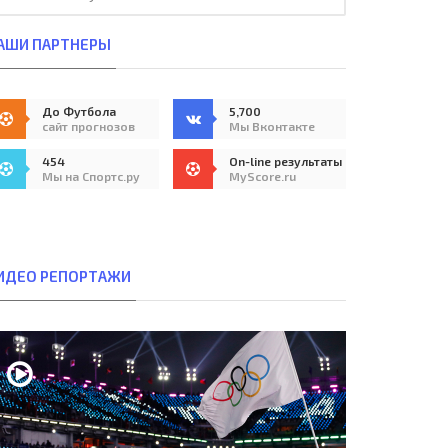
АШИ ПАРТНЕРЫ
До Футбола
5,700
сайт прогнозов
Мы Вконтакте
454
On-line результаты
Мы на Спортс.ру
MyScore.ru
ИДЕО РЕПОРТАЖИ