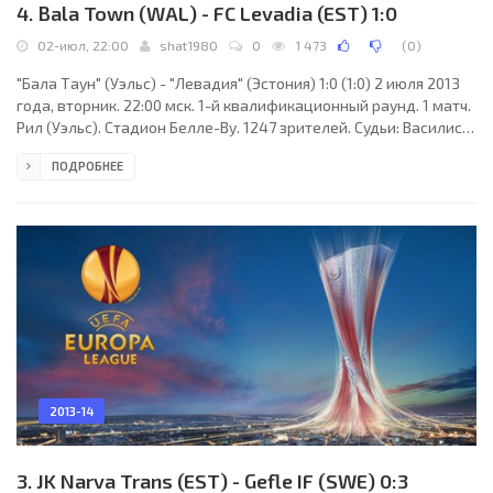
4. Bala Town (WAL) - FC Levadia (EST) 1:0
02-июл, 22:00
shat1980
0
1 473
(
0
)
"Бала Таун" (Уэльс) - "Левадия" (Эстония) 1:0 (1:0) 2 июля 2013
года, вторник. 22:00 мск. 1-й квалификационный раунд. 1 матч.
Рил (Уэльс). Стадион Белле-Ву. 1247 зрителей. Судьи: Василис
Димитриу, Аристидес Христу, Николас Калисперас (все -
ПОДРОБНЕЕ
Кипр). Резервный: Костас Псевдиотис (Кипр). "Бала Таун":
Эшли Моррис, Бен Коллинз, Стюарт Джонс, Райан Валентайн,
Коналл Муртах, Марк Коннолли (Стеффан Эдвардс, 81), Марк
Джонс (к), Иан Шеридан (Пол Льюис, 90), Тони Дэвис (Льюис
Кодлинг, 46), Стивен Браун,
2013-14
3. JK Narva Trans (EST) - Gefle IF (SWE) 0:3