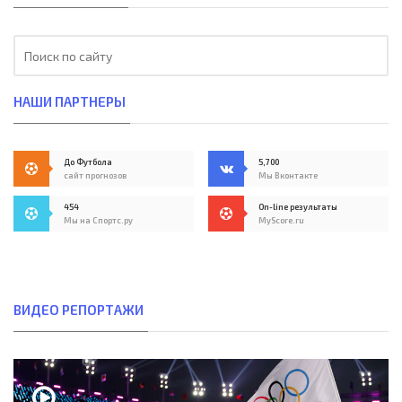
НАШИ ПАРТНЕРЫ
До Футбола
5,700
сайт прогнозов
Мы Вконтакте
454
On-line результаты
Мы на Спортс.ру
MyScore.ru
ВИДЕО РЕПОРТАЖИ