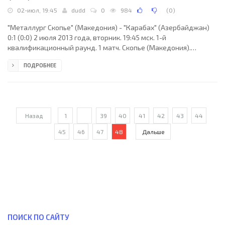
02-июл, 19:45
dudd
0
984
(
0
)
"Металлург Скопье" (Македония) - "Карабах" (Азербайджан)
0:1 (0:0) 2 июля 2013 года, вторник. 19:45 мск. 1-й
квалификационный раунд. 1 матч. Скопье (Македония).
Стадион Филип II Арена. 425 зрителей. Судьи: Ларс
ПОДРОБНЕЕ
Кристофферсен, Хенрик Сендербю, Нильс Хег (все - Дания).
Резервный: Хенрик-Нюструп Краг (Дания). "Металлург
Скопье": Андрея Ефремов, Александар Далчески (Миле
Крстев, 67), Боян Гьоргевски, Благойче Лямчевски, Оливер
Пеев, Марко Симоновски (Кемал Аломерович, 63), Васко
Назад
1
...
39
40
41
42
43
44
Митрев (к), Марьян
45
46
47
48
Дальше
ПОИСК ПО САЙТУ