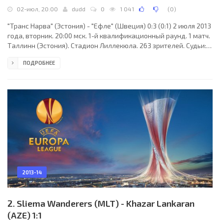
02-июл, 20:00
dudd
0
1 041
(
0
)
"Транс Нарва" (Эстония) - "Ефле" (Швеция) 0:3 (0:1) 2 июля 2013
года, вторник. 20:00 мск. 1-й квалификационный раунд. 1 матч.
Таллинн (Эстония). Стадион Лиллекюла. 263 зрителей. Судьи:
Бошко Йованетич (Ужице, Сербия), Владимир Йованович,
ПОДРОБНЕЕ
Неманья Петрович (оба - Сербия). Резервный: Дарко
Богданович (Сербия). "Транс Нарва": Валерий Смелков, Роман
Нестеровский, Сергей Казаков (Виктор Плотников, 63), Андрей
Переплеткин (Герман-Гурий Львов, 83), Илья Шестерков,
Александр Дубыкин, Станислав Китто
2013-14
2. Sliema Wanderers (MLT) - Khazar Lankaran
(AZE) 1:1