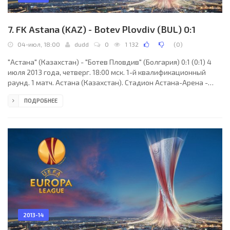
7. FK Astana (KAZ) - Botev Plovdiv (BUL) 0:1
04-июл, 18:00
dudd
0
1 132
(
0
)
"Астана" (Казахстан) - "Ботев Пловдив" (Болгария) 0:1 (0:1) 4
июля 2013 года, четверг. 18:00 мск. 1-й квалификационный
раунд. 1 матч. Астана (Казахстан). Стадион Астана-Арена -
Кажымукан. 5670 зрителей. Судьи: Георгий Вадачкория, Леван
ПОДРОБНЕЕ
Варамишвили, Ираклий Уклеба (все - Грузия). Резервный: Лаша
Силагава (Грузия). "Астана": Ненад Эрич, Валерий Коробкин,
Кайрат Нурдаулетов (к), Улан Конысбаев (Дамир Кояшевич,
46), Виктор Дмитренко, Кетевоама Фокси, Бауржан Исламхан
(Исламбек Куат, 62), Блажо
2013-14