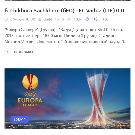
6. Chikhura Sachkhere (GEO) - FC Vaduz (LIE) 0:0
04-июл, 18:00
dudd
0
1 024
(
0
)
"Чихура Сачхере" (Грузия) - "Вадуц" (Лихтенштейн) 0:0 4 июля
2013 года, четверг. 18:00 мск. Тбилиси (Грузия). Стадион
Михаил Месхи - Локомотив. 1-й квалификационный раунд. 1
матч. 1200 зрителей. Судьи: Александр Гаузер (Петропавловск,
ПОДРОБНЕЕ
Казахстан), Евгений Бельский, Рустам Суюнов (оба -
Казахстан). Резервный: Анатолий Вишниченко (Казахстан).
"Чихура Сачхере": Георгий Сомхишвили (к), Лаша Челидзе,
Джамбул Джигаури, Ника Квасхвадзе (Гогита Гогатишвили, 11;
Георгий Кимадзе, 36), Рати
2013-14