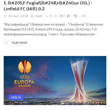
5. &#205;F Fuglafj&#248;r&#240;ur (ISL) -
Linfield FC (NIR) 0:2
03-июл, 22:45
dudd
0
887
(
0
)
"Фуглафьёрдур" (Фарерские острова) - "Линфилд" (Северная
Ирландия) 0:2 (0:0) 3 июля 2013 года, среда. 22:45 мск. 1-й
квалификационный раунд. 1 матч. Торсхавн (Фарерские
острова). Стадион Торсволлур. 411 зрителей. Судьи: Александр
ПОДРОБНЕЕ
Ануфриев (Рига, Латвия), Алексей Спасенников, Роман
Платонов (оба - Латвия). Резервный: Александр Голубев
(Латвия). "Фуглафьёрдур": Хальдгримур Хансен, Ненад Шарич
(Якуп Йохансен, 73), Хогни Мадсен (Арнхольд Кристиансен, 90),
Ханус Торлейфсон (Александар Йовевич, 28),
2013-14