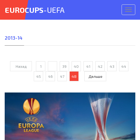
EUROCUPS
-UEFA
Откр
меню
2013-14
Назад
1
...
39
40
41
42
43
44
45
46
47
48
Дальше