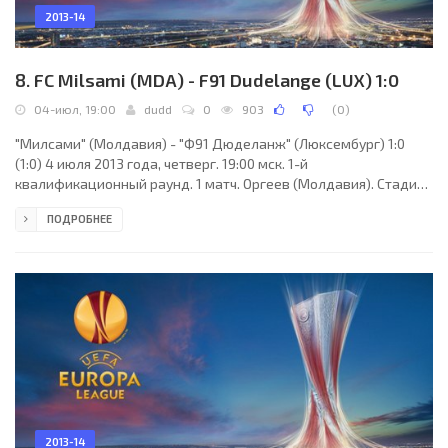
2013-14
8. FC Milsami (MDA) - F91 Dudelange (LUX) 1:0
04-июл, 19:00
dudd
0
903
(
0
)
"Милсами" (Молдавия) - "Ф91 Дюделанж" (Люксембург) 1:0
(1:0) 4 июля 2013 года, четверг. 19:00 мск. 1-й
квалификационный раунд. 1 матч. Оргеев (Молдавия). Стадион
Районный спорткомплекс. 2000 зрителей. Судьи: Туре Хансен,
ПОДРОБНЕЕ
Рейдар Гуннерсен, Йоаким Кнапстад (все - Норвегия).
Резервный: Трюгве Хьенсли (Норвегия). "Милсами": Андриан
Негай, Адиль Раили, Корнел Геци, Ови Шедрак, Артур Патраш
(Петр Леука, 90), Георгий Богю (к) (Константин Яворский, 76),
Гильерме (Андрей Чофу, 90), Денис Рассулов,
2013-14