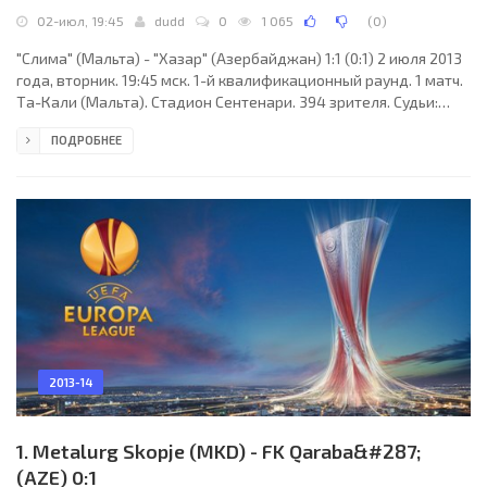
02-июл, 19:45
dudd
0
1 065
(
0
)
"Слима" (Мальта) - "Хазар" (Азербайджан) 1:1 (0:1) 2 июля 2013
года, вторник. 19:45 мск. 1-й квалификационный раунд. 1 матч.
Та-Кали (Мальта). Стадион Сентенари. 394 зрителя. Судьи:
Эйко Саар, Силвер Койв, Яанус Мутли (все - Эстония).
ПОДРОБНЕЕ
Резервный: Яан Роос (Эстония). "Слима": Глен Цаммит, Алекс
Мускат (к), Джон Минтофф (Лука Мартинелли, 84), Марк
Шерри, Стенли Нка Оавучи, Клиффорд Бальдаккино, Тревор
Чилия (Ариель Лаудиси, 53), Пальтемио Барбетти, Маттиас
Мукарди, Джузеппе Мускат (Бранислав
2013-14
1. Metalurg Skopje (MKD) - FK Qaraba&#287;
(AZE) 0:1