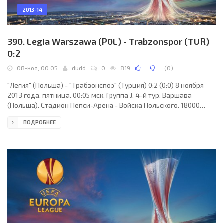
2013-14
390. Legia Warszawa (POL) - Trabzonspor (TUR)
0:2
08-ноя, 00:05
dudd
0
819
(
0
)
"Легия" (Польша) - "Трабзонспор" (Турция) 0:2 (0:0) 8 ноября
2013 года, пятница. 00:05 мск. Группа J. 4-й тур. Варшава
(Польша). Стадион Пепси-Арена - Войска Польского. 18000
зрителей (вместимость - 31800). Судьи: Рудди Буке (Амьен,
ПОДРОБНЕЕ
Франция), Гийом Дебар (Франция), Лоран Стьен (Франция).
Резервный: Сириль Грингор (Франция). "Легия": Войцех Скаба,
Доcса Жуниор, Томаш Йодловец, Владимир Двалишвили,
Томаш Бжиски, Михал Кухарчик (Хенрик Оямаа, 72), Бартош
Берешиньски, Якуб Косецки, Элиу Пинту, Якуб