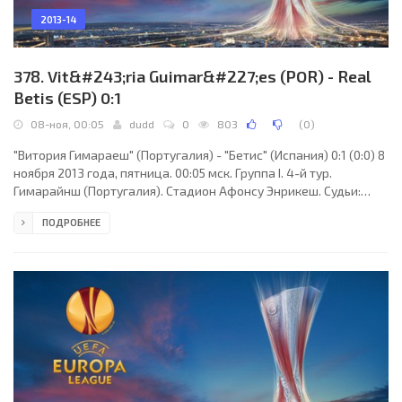
2013-14
378. Vit&#243;ria Guimar&#227;es (POR) - Real
Betis (ESP) 0:1
08-ноя, 00:05
dudd
0
803
(
0
)
"Витория Гимараеш" (Португалия) - "Бетис" (Испания) 0:1 (0:0) 8
ноября 2013 года, пятница. 00:05 мск. Группа I. 4-й тур.
Гимарайнш (Португалия). Стадион Афонсу Энрикеш. Судьи:
Паоло Маццолени (Бергамо, Италия), Риккардо Ди Фиоре
ПОДРОБНЕЕ
(Италия), Алессандро Джаллатини (Италия). Резервный:
Никола Николетти (Италия). "Витория Гимараеш": Дуглас, Жан
Баррьентос (Тумане, 84), Андре Андре, Паулу Оливейра, Нии
Плянж (Рикарду, 72), Леонел Олимпио (к), Мусса Маазу, Педру
Коррейя, Андре Сантуш (Тьягу Родригеш,