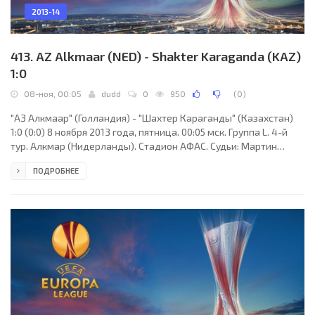
2013-14
413. AZ Alkmaar (NED) - Shakter Karaganda (KAZ)
1:0
08-ноя, 00:05
dudd
0
950
(
0
)
"АЗ Алкмаар" (Голландия) - "Шахтер Караганды" (Казахстан)
1:0 (0:0) 8 ноября 2013 года, пятница. 00:05 мск. Группа L. 4-й
тур. Алкмар (Нидерланды). Стадион АФАС. Судьи: Мартин
Ханссон (Хольмсье, Швеция), Стефан Виттберг (Швеция),
ПОДРОБНЕЕ
Хенрик Андрен (Швеция). Резервный: Фредерик Нильссон
(Швеция). "АЗ Алкмаар": Эстебан, Ян Вейтенс, Маттиас
Юханссон, Ник Виргевер, Джеффри Гаувелеув, Маартен
Мартенс (к), Сельсо Ортис, Неманья Гудель, Рой Бееренс, Йохан
Гудмундссон (Маркус Хенриксен, 83), Арон Йоханссон