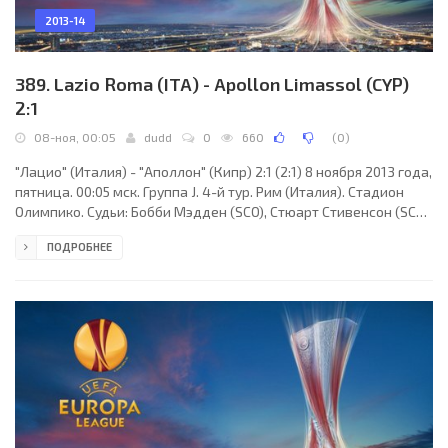
2013-14
389. Lazio Roma (ITA) - Apollon Limassol (CYP)
2:1
08-ноя, 00:05
dudd
0
660
(
0
)
"Лацио" (Италия) - "Аполлон" (Кипр) 2:1 (2:1) 8 ноября 2013 года,
пятница. 00:05 мск. Группа J. 4-й тур. Рим (Италия). Стадион
Олимпико. Судьи: Бобби Мэдден (SCO), Стюарт Стивенсон (SCO),
Дэвид Макгики (SCO). Резервный: Аластер Матер (SCO).
ПОДРОБНЕЕ
"Лацио": Этрит Бериша, Мишель Сьяни, Эрнанес (к), Эдерсон
(Кристиан Ледесма, 77), Кейта Бальде (Брайан Переа, 82),
Огеньи Онази, Лорик Цана, Абдулай Конко (Диего Новаретти,
68), Луис Каванда, Антонио Кандрева, Серджио Флоккари.
Главный тренер - Владимир