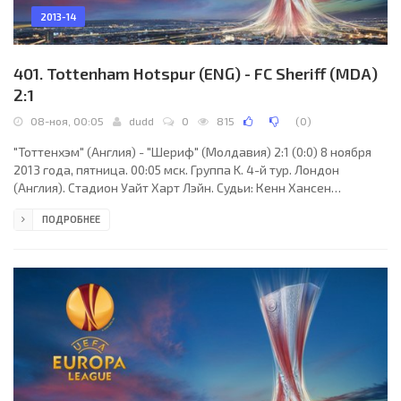
2013-14
401. Tottenham Hotspur (ENG) - FC Sheriff (MDA)
2:1
08-ноя, 00:05
dudd
0
815
(
0
)
"Тоттенхэм" (Англия) - "Шериф" (Молдавия) 2:1 (0:0) 8 ноября
2013 года, пятница. 00:05 мск. Группа K. 4-й тур. Лондон
(Англия). Стадион Уайт Харт Лэйн. Судьи: Кенн Хансен
(Копенгаген, Дания), Ларс Рикс (Дания), Давид Ванг Андерсен
ПОДРОБНЕЕ
(Дания). Резервный: Даниэль Р. Нергор (Дания). "Тоттенхэм":
Брэд Фридель, Кайл Уокер, Юнес Кабул (к), Ян Вертонген, Этьен
Капу (Паулиньо, 58), Кайл Ноутон, Джермейн Дефо, Мусса
Дембеле, Гильфи Сигурдссон (Гарри Кейн, 69), Кристиан
Эриксен (Льюис Хольтби, 81), Эрик