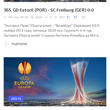
365. GD Estoril (POR) - SC Freiburg (GER) 0:0
08-ноя, 00:05
dudd
0
827
(
0
)
"Эшторил-Прая" (Португалия) - "Фрайбург" (Германия) 0:0 8
ноября 2013 года, пятница. 00:05 мск. Группа H. 4-й тур.
Эшторил (Португалия). Стадион Антониу Коимбра да Мота.
2014 зрителей (вместимость - 5015). Судьи: Марцин Борски
ПОДРОБНЕЕ
(Варшава, Польша), Рафал Ростковски (Польша), Себастьян
Муха (Польша). Резервный: Кжиштоф Мырмус (Польша).
"Эшторил-Прая": Вагнер (к), Йоан Тавареш, Филипе Гонсалвеш
(Жоао Педро, 81), Луиш Леал (Бруно Лопес, 81), Ману, Гонсалу,
Эвандро, Себа, Карлитуш (Хавьер Анхель
2013-14