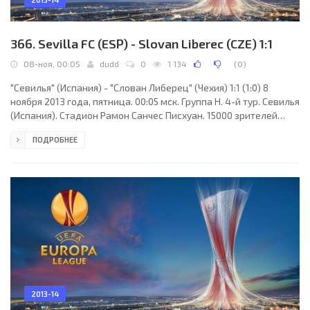
366. Sevilla FC (ESP) - Slovan Liberec (CZE) 1:1
08-ноя, 00:05
dudd
0
1 134
(
0
)
"Севилья" (Испания) - "Слован Либерец" (Чехия) 1:1 (1:0) 8
ноября 2013 года, пятница. 00:05 мск. Группа H. 4-й тур. Севилья
(Испания). Стадион Рамон Санчес Писхуан. 15000 зрителей
(вместимость - 45500). Судьи: Шимон Марчиняк (Плоцк,
ПОДРОБНЕЕ
Польша), Павел Сокольницки (Польша), Томаш Листкевич
(Польша). Резервный: Радослав Сейка (Польша). "Севилья":
Хави Варас, Федерико Фасио (к), Фернандо Наварро, Кала,
Себастьян Кристофоро, Диего Перотти (Виктор Мачин, 80),
Брайан Рабельо (Иван Ракитич, 69), Хосе
2013-14