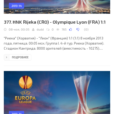
2013-14
377. HNK Rijeka (CRO) - Olympique Lyon (FRA) 1:1
08-ноя, 00:05
dudd
0
765
(
0
)
"Риека" (Хорватия) - "Лион" (Франция) 1:1 (1:1) 8 ноября 2013
года, пятница. 00:05 мск. Группа I. 4-й тур. Риека (Хорватия).
Стадион Кантрида. 8000 зрителей (вместимость - 10275).
Судьи: Алон Йефет (Метанья, Израиль), Данни Красиков
ПОДРОБНЕЕ
(Израиль), Нисан Давиди (Израиль). Резервный: Двир Шимон
(Израиль). "Риека": Иван Варгич, Дарио Кнежевич (к), Анас
Шарбини (Мехмед Алиспахич, 58), Иван Томечак, Иван
Мочинич, Леон Бенко, Зоран Квржич (Горан Муянович, 88), Лука
Марич, Матео Бертоша, Мате Малеш,
2013-14