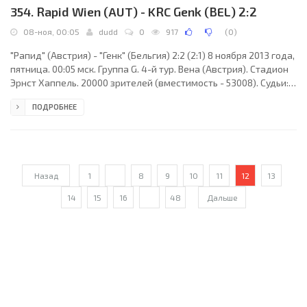
354. Rapid Wien (AUT) - KRC Genk (BEL) 2:2
08-ноя, 00:05
dudd
0
917
(
0
)
"Рапид" (Австрия) - "Генк" (Бельгия) 2:2 (2:1) 8 ноября 2013 года,
пятница. 00:05 мск. Группа G. 4-й тур. Вена (Австрия). Стадион
Эрнст Хаппель. 20000 зрителей (вместимость - 53008). Судьи:
Фырат Айдынус (Стамбул, Турция), Серкан Ок (Турция), Алек
ПОДРОБНЕЕ
Ташчиоглу (Турция). Резервный: Чем Сатман (Турция). "Рапид":
Ян Новота, Томас Шраммель, Танос Пецос, Марио
Зоннляйтнер, Терренс Бойд, Штеффен Хофманн (к) (Доминик
Старкль, 87), Кристофер Дибон, Луис Шауб, Марцел Забитцер
(Гвидо Бургшталлер, 77),
Назад
1
...
8
9
10
11
12
13
14
15
16
...
48
Дальше