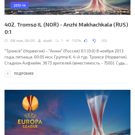
2013-14
402. Tromsø IL (NOR) - Anzhi Makhachkala (RUS)
0:1
08-ноя, 00:05
dudd
1
1 074
(
0
)
"Тромсё" (Норвегия) - "Анжи" (Россия) 0:1 (0:0) 8 ноября 2013
года, пятница. 00:05 мск. Группа K. 4-й тур. Тромсе (Норвегия).
Стадион Алфхейм. 3673 зрителей (вместимость - 7500). Судьи:
Данни Маккели (Дордрехт, Голландия), Дэви Гооссенс
ПОДРОБНЕЕ
(Голландия), Бас ван Донген (Голландия). Резервный: Чарльз
Схаап (Голландия). "Тромсё": Маркус Сальман, Ярослав Фойут
(к), Кент-Аре Антонсен, Хендрик Хельмке, Ларс-Гуннар Йонсен,
Томас Драге (Томас Бендиксен, 60), Виллиам Францен, Хамза
Закари (Мортен