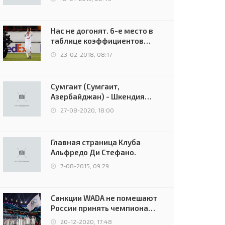
Нас не догонят. 6-е место в
таблице коэффициентов
УЕФА остаётся за Россией
23-02-2018, 08:17
Сумгаит (Сумгаит,
Азербайджан) - Шкендия
(Тетово, Северная
27-08-2020, 18:00
Македония) - 0:2 (0:0)
Главная страница Клуба
Альфредо Ди Стефано.
7-08-2015, 09:29
Санкции WADA не помешают
России принять чемпионат
Европы и финал Лиги
20-12-2020, 17:48