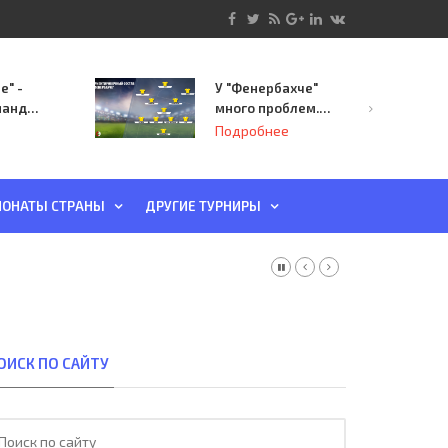
е" -
У "Фенербахче"
манда
много проблем.
инает
Но он опасен для
Подробнее
й-офф
"Зенита"
ы
ОНАТЫ СТРАНЫ
ДРУГИЕ ТУРНИРЫ
ОИСК ПО САЙТУ