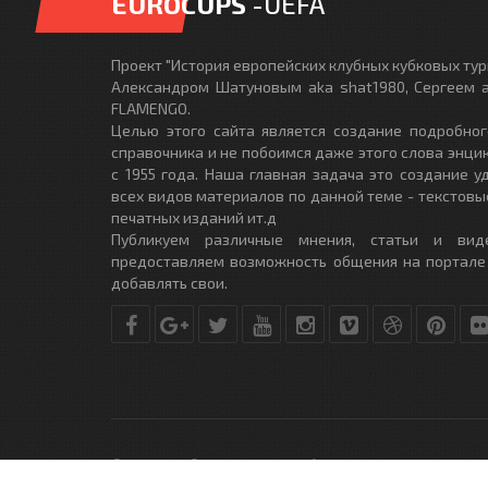
EUROCUPS
-UEFA
Проект "История европейских клубных кубковых турн
Александром Шатуновым aka shat1980, Сергеем a
FLAMENGO.
Целью этого сайта является создание подробног
справочника и не побоимся даже этого слова энци
с 1955 года. Наша главная задача это создание 
всех видов материалов по данной теме - текстовы
печатных изданий ит.д
Публикуем различные мнения, статьи и вид
предоставляем возможность общения на портале
добавлять свои.
© Copyright © 2010-2017. Разработано студией
DLE-THEME.