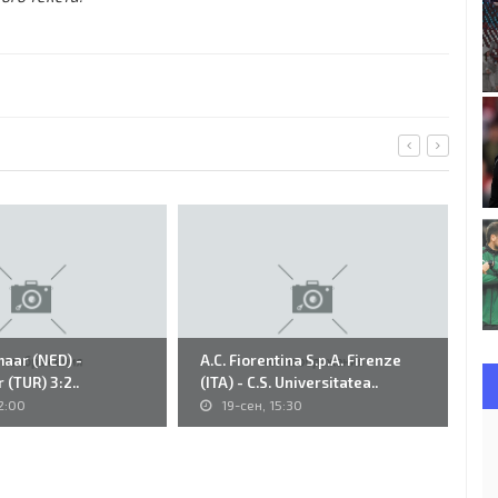
maar (NED) -
A.C. Fiorentina S.p.A. Firenze
32
 (TUR) 3:2..
(ITA) - C.S. Universitatea..
Fu
2:00
19-сен, 15:30