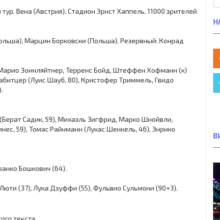
-й тур. Вена (Австрия). Стадион Эрнст Хаппель. 11000 зрителей
Н
Польша), Марцин Борковски (Польша). Резервный: Конрад
 Марио Зоннляйтнер, Терренс Бойд, Штеффен Хофманн (к)
абитцер (Луис Шауб, 80), Кристофер Триммель, Гвидо
.
(Берат Садик, 59), Михаэль Зигфрид, Марко Шнойвли,
ес, 59), Томас Райнманн (Лукас Шенкель, 46), Энрико
В
 Бранко Бошкович (64).
юти (37), Лука Дзуффи (55), Фульвио Сульмони (90+3).
ого текста.