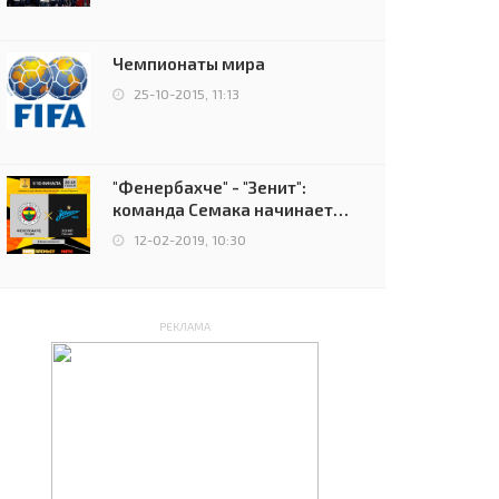
чемпионов.
Чемпионаты мира
25-10-2015, 11:13
"Фенербахче" - "Зенит":
команда Семака начинает
путь в плей-офф Лиги
12-02-2019, 10:30
Европы
РЕКЛАМА