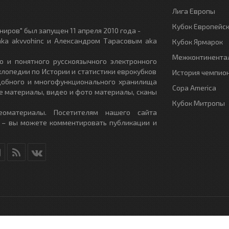
Лига Европы
Кубок Европейс
иров" был запущен 11 апреля 2010 года -
ka akvvohinc и Александром Тарасовым aka
Кубок Ярмарок
Межконтинентал
о и понятного русскоязычного электронного
клопедии по Истории и статистики еврокубков
История чемпио
удобного и многофункционального хранилища
Copa America
е материалы, видео и фото материалы, сканы
Кубок Митропы
еоматериалы. Посетителям нашего сайта
 – вы можете комментировать публикации и
RU
- All Rights Reserved.