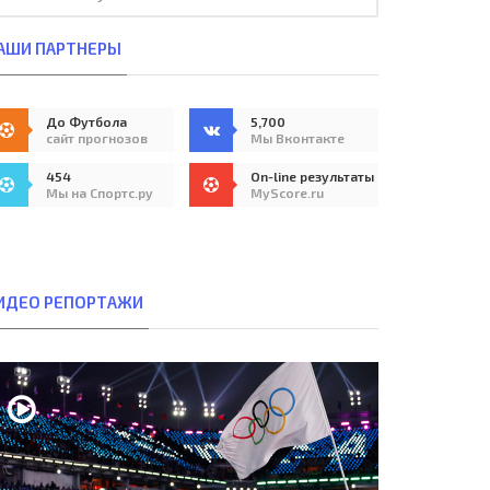
АШИ ПАРТНЕРЫ
До Футбола
5,700
сайт прогнозов
Мы Вконтакте
454
On-line результаты
Мы на Спортс.ру
MyScore.ru
ИДЕО РЕПОРТАЖИ