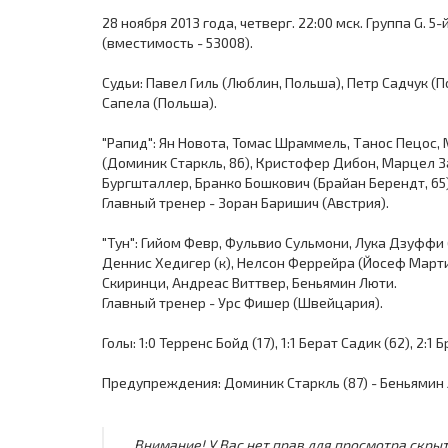
28 ноября 2013 года, четверг. 22:00 мск. Группа G. 5
(вместимость - 53008).
Судьи: Павел Гиль (Люблин, Польша), Петр Садчук (
Сапела (Польша).
"Рапид": Ян Новота, Томас Шраммель, Танос Пецос,
(Доминик Старкль, 86), Кристофер Дибон, Марцел З
Бургшталлер, Бранко Бошкович (Брайан Берендт, 65)
Главный тренер - Зоран Баришич (Австрия).
"Тун": Гийом Февр, Фульвио Сульмони, Лука Дзуффи 
Деннис Хедигер (к), Нелсон Феррейра (Йосеф Мартин
Скиринци, Андреас Виттвер, Беньямин Люти.
Главный тренер - Урс Фишер (Швейцария).
Голы: 1:0 Терренс Бойд (17), 1:1 Берат Садик (62), 2:1
Предупреждения: Доминик Старкль (87) - Беньямин Л
Внимание! У Вас нет прав для просмотра скрыт