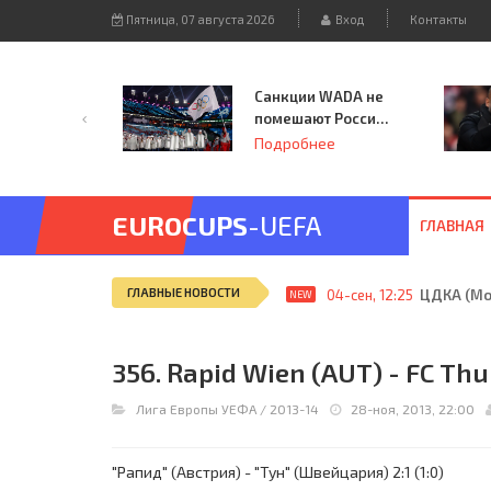
Пятница, 07 августа 2026
Вход
Контакты
Санкции WADA не
помешают России
принять
Подробнее
чемпионат
Европы и финал
Лиги чемпионов.
EUROCUPS
-UEFA
ГЛАВНАЯ
ГЛАВНЫЕ НОВОСТИ
04-сен, 12:25
ЦДКА (Мос
NEW
356. Rapid Wien (AUT) - FC Thun
Лига Европы УЕФА
/
2013-14
28-ноя, 2013, 22:00
"Рапид" (Австрия) - "Тун" (Швейцария) 2:1 (1:0)