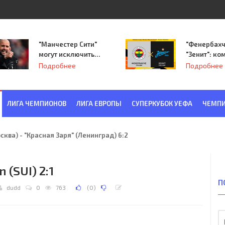
"Манчестер Сити"
"Фенербахч
могут исключить
"Зенит": ко
из Лиги
Семака нач
Подробнее
Подробнее
чемпионов.
путь в пле
Лиги Европ
ЛИГА ЧЕМПИОНОВ
ЛИГА ЕВРОПЫ
СУПЕРКУБОК УЕФА
ЧЕМПИ
ква) - "Красная Заря" (Ленинград) 6:2
 (SUI) 2:1
П
dudd
0
763
(
0
)