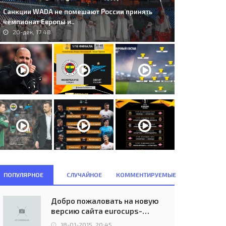
Санкции WADA не помешают России принять
чемпионат Европы и..
20-дек, 17:48
. A.G.F. Århus (DEN) - Sevilla
228. FC Differdange 03 (LUX) -
tbol Club S.A.D. (ESP)..
Paris Saint-Germain (FRA) 0:4..
ПОПУЛЯРНОЕ
СЛУЧАЙНОЕ
КОММЕНТИРУЕМЫЕ
04-дек, 21:30
18-авг, 22:45
Добро пожаловать на новую
версию сайта eurocups-
uefa.ru
18-01-2015, 20:45