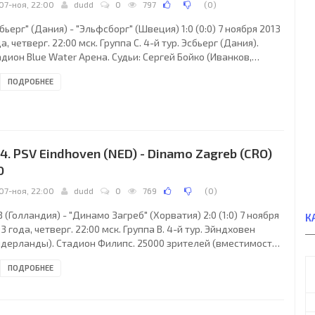
07-ноя, 22:00
dudd
0
797
(
0
)
бьерг" (Дания) - "Эльфсборг" (Швеция) 1:0 (0:0) 7 ноября 2013
а, четверг. 22:00 мск. Группа C. 4-й тур. Эсбьерг (Дания).
дион Blue Water Арена. Судьи: Сергей Бойко (Иванков,
вская обл., Украина), Александр Корнийко (Украина),
ПОДРОБНЕЕ
адимир Володин (Украина). Резервный: Александр Войтюк
раина). "Эсбьерг": Фредерик Реннов, Киан Хансен, Петер
керсен, Дэвидсон Дробо-Ампем, Мартин Бергвольд (Йенс-
ртель Аскоу, 88), Йеппе Андерсен, Эмиль Люнг, Мушага
енга (Пап-Пате Диуф, 62), Якоб
4. PSV Eindhoven (NED) - Dinamo Zagreb (CRO)
0
07-ноя, 22:00
dudd
0
769
(
0
)
 (Голландия) - "Динамо Загреб" (Хорватия) 2:0 (1:0) 7 ноября
К
3 года, четверг. 22:00 мск. Группа B. 4-й тур. Эйндховен
идерланды). Стадион Филипс. 25000 зрителей (вместимость -
19). Судьи: Кристиан Балаж (Бая-Маре, Румыния), Себастьян
ПОДРОБНЕЕ
орге (Румыния), Овидиу Артене (Румыния). Резервный:
тавиан Шовре (Румыния). ПСВ: Пшемыслав Тытонь, Джеффри
ма, Адам Махер, Ола Тойвонен, Стейн Схаарс (к) (Оскар
льемарк, 80), Юрген Локадия, Сантьяго Ариас, Джетро