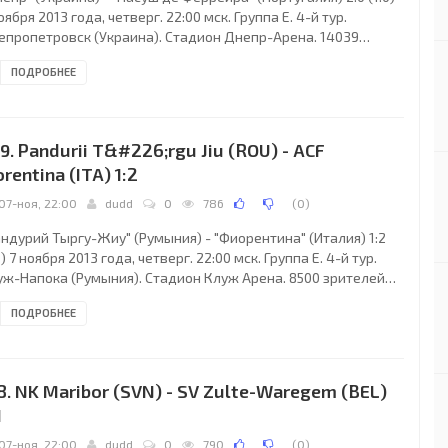
оября 2013 года, четверг. 22:00 мск. Группа E. 4-й тур.
епропетровск (Украина). Стадион Днепр-Арена. 14039
телей (вместимость - 31003). Судьи: Антти Мунукка
ПОДРОБНЕЕ
инляндия), Матти Хейнинен (Финляндия), Ян-Петер Аравирта
инляндия). Резервный: Юкка Хонканен (Финляндия). "Днепр":
нис Бойко, Ондржей Мазух, Евгений Чеберячко, Александру
д, Артем Федецкий, Руслан Ротань (к) (Сергей Политыло, 72),
9. Pandurii T&#226;rgu Jiu (ROU) - ACF
аба Канкава, Евгений
orentina (ITA) 1:2
07-ноя, 22:00
dudd
0
786
(
0
)
андурий Тыргу-Жиу" (Румыния) - "Фиорентина" (Италия) 1:2
0) 7 ноября 2013 года, четверг. 22:00 мск. Группа E. 4-й тур.
уж-Напока (Румыния). Стадион Клуж Арена. 8500 зрителей
естимость - 31479). Судьи: Тасос Сидиропулос (Греция),
ПОДРОБНЕЕ
истос Акривос (Греция), Дамианос Эфтимиадис (Греция).
зервный: Гагас Димитриос (Греция). "Пандурий Тыргу-Жиу":
зван Станкэ (Педру Минготе , 24), Марко Момчилович,
аскевас Христу (к), Алин Булейкэ, Алекс дос Сантос, Богдан
8. NK Maribor (SVN) - SV Zulte-Waregem (BEL)
гурушан, Пол Антон, Эрико
1
07-ноя, 22:00
dudd
0
790
(
0
)