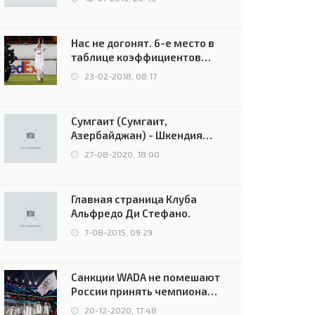
Нас не догонят. 6-е место в
таблице коэффициентов
УЕФА остаётся за Россией
23-02-2018, 08:17
Сумгаит (Сумгаит,
Азербайджан) - Шкендия
(Тетово, Северная
27-08-2020, 18:00
Македония) - 0:2 (0:0)
Главная страница Клуба
Альфредо Ди Стефано.
7-08-2015, 09:29
Санкции WADA не помешают
России принять чемпионат
Европы и финал Лиги
20-12-2020, 17:48