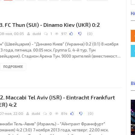
Н
3. FC Thun (SUI) - Dinamo Kiev (UKR) 0:2
08-ноя, 00:05
dudd
1
917
(
0
)
н" (Швейцария) - "Динамо Киев" (Украина) 0:2 (0:1) 8 ноября
3 года, пятница. 00:05 мск. Группа G. 4-й тур. Тун
вейцария). Стадион Арена Тун. 9000 зрителей (вместимость
0000). Судьи: Клеман Турпен (Улинс, Франция), Николя Дано
ПОДРОБНЕЕ
ранция), Эрик Дансоль (Франция). Резервный: Фреджи Аршай
анция). "Тун": Гийом Февр, Беньямин Люти, Томас Райнманн,
кас Шенкель, Деннис Хедигер (к), Кристиан Шнойвли (Нелсон
В
рейра, 70), Андреас Виттвер (Лука Дзуффи, 74), Секу Саного
ниор, Кассио
2. Maccabi Tel Aviv (ISR) - Eintracht Frankfurt
ER) 4:2
07-ноя, 22:00
dudd
0
814
(
0
)
аккаби Тель-Авив" (Израиль) - "Айнтрахт Франкфурт"
рмания) 4:2 (3:0) 7 ноября 2013 года, четверг. 22:00 мск.