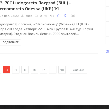
3. PFC Ludogorets Razgrad (BUL) -
ллемс, Лусиано Нарсингх
ernomorets Odessa (UKR) 1:1
07-ноя, 22:00
dudd
0
753
(
0
)
догорец" (Болгария) - "Черноморец" (Украина) 1:1 (0:0) 7
бря 2013 года, четверг. 22:00 мск. Группа B. 4-й тур. София
лгария). Стадион Василь Левски. 7000 зрителей
местимость - 43228). Судьи: Стефан Юханнессон (Стокгольм,
ПОДРОБНЕЕ
еция), Даниэль Густавссон (Швеция), Йоаким Флинк
веция). Резервный: Магнус Шеблом (Швеция). "Лудогорец":
О
адислав Стоянов (к), Козмин Моци, Йордан Минев,
ександр Барт, Жуниор Кайсара, Христо Златински, Фабиу
пинью, Марселиньо (Роман Безьяк, 86), Михаил
13
14
15
16
17
...
48
Дальше