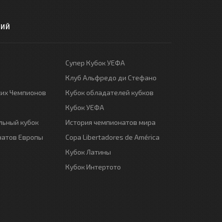
РИЙ
Супер Кубок УЕФА
Клуб Альфредо ди Стефано
ких Чемпионов
Кубок обладателей кубков
Кубок УЕФА
ьный кубок
История чемпионатов мира
натов Европы
Copa Libertadores de América
Кубок Латины
Кубок Интертото