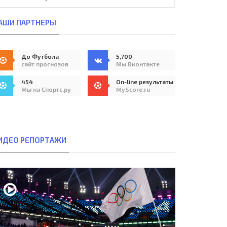
АШИ ПАРТНЕРЫ
До Футбола
5,700
сайт прогнозов
Мы Вконтакте
454
On-line результаты
Мы на Спортс.ру
MyScore.ru
ИДЕО РЕПОРТАЖИ