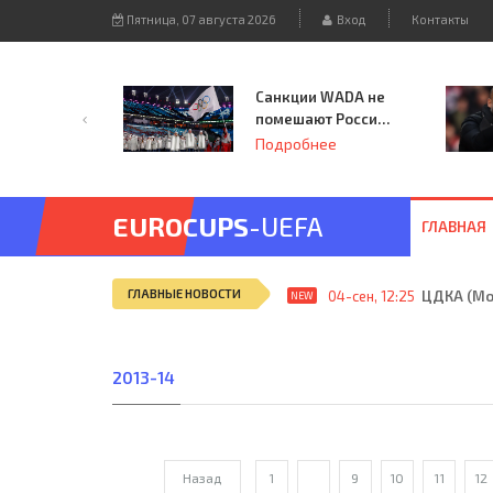
Пятница, 07 августа 2026
Вход
Контакты
Санкции WADA не
помешают России
принять
Подробнее
чемпионат
Европы и финал
Лиги чемпионов.
EUROCUPS
-UEFA
ГЛАВНАЯ
ГЛАВНЫЕ НОВОСТИ
04-сен, 12:25
ЦДКА (Мос
NEW
2013-14
Назад
1
...
9
10
11
12