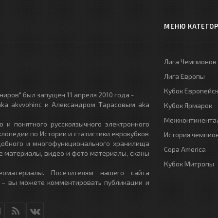
МЕНЮ КАТЕГО
Лига Чемпионов
Лига Европы
Кубок Европейс
иров" был запущен 11 апреля 2010 года -
ka akvvohinc и Александром Тарасовым aka
Кубок Ярмарок
Межконтинентал
о и понятного русскоязычного электронного
клопедии по Истории и статистики еврокубков
История чемпио
удобного и многофункционального хранилища
Copa America
е материалы, видео и фото материалы, сканы
Кубок Митропы
еоматериалы. Посетителям нашего сайта
 – вы можете комментировать публикации и