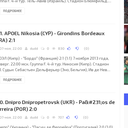
ппа F. 4-й тур. Тель-Авив (Израиль). Стадион Блюмфильд.
дьи: Серж Гюмьенни (Сент-Трюйден, Бельгия), Франк Блеен
ПОДРОБНЕЕ
ельгия), Кристоф Меерс (Бельгия). Резервный: Джимми
мерс (Бельгия). "Маккаби Тель-Авив": Хуан Пабло, Омри Бен-
ш, Эран Захави, Барак Ицхаки (Мааран Ради, 71), Моанес
ббур (Раде Прица, 82), Даниель Эйнбиндер, Эйтан Тиби,
1. APOEL Nikosia (CYP) - Girondins Bordeaux
ран Йейни (к), Никола Митрович, Омри
RA) 2:1
07-ноя, 22:00
dudd
0
830
(
0
)
ЭЛ (Кипр) - "Бордо" (Франция) 2:1 (1:1) 7 ноября 2013 года,
верг. 22:00 мск. Группа F. 4-й тур. Никосия (Кипр). Стадион
. Судьи: Себастьен Дельферьер (Эно, Бельгия), Ив де Нев
ельгия), Фредерик Сталпорт (Бельгия). Резервный: Данни
ПОДРОБНЕЕ
энс (Бельгия). АПОЭЛ: Урко Пардо, Марсело Оливейра, Марио
имир, Костас Хараламбидес (к) (Пиерос Сотириу, 56),
ктариос Александру (Селим Бенашур, 38), Винисиус, Нуну
раиш, Ариц Борда, Мариу Сержиу, Статис Алонефтис (Атос
0. Dnipro Dnipropetrovsk (UKR) - Pa&#231;os de
ому, 88), Элдер Кабрал.
rreira (POR) 2:0
07-ноя, 22:00
dudd
0
707
(
0
)
епр" (Украина) - "Пасуш де Феррейра" (Португалия) 2:0 (1:0)