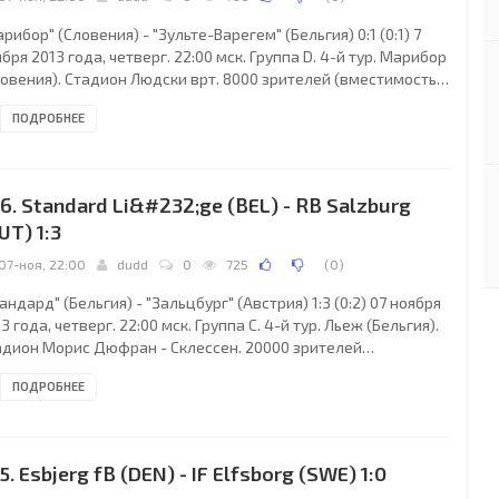
рибор" (Словения) - "Зульте-Варегем" (Бельгия) 0:1 (0:1) 7
бря 2013 года, четверг. 22:00 мск. Группа D. 4-й тур. Марибор
ловения). Стадион Людски врт. 8000 зрителей (вместимость -
94). Судьи: Либор Коваржик (Прага, Чехия), Кристоф Менцл
ПОДРОБНЕЕ
ехия), Иржи Молачек (Чехия). Резервный: Патрик Филипек
ехия). "Марибор": Ясмин Ханданович, Желько Филипович,
н Мезга (Ранко Моравац, 78), Таварес (к), Нусмир Файич,
ан Цвиянович (Дамьян Бохар, 55), Александер Райчевич,
6. Standard Li&#232;ge (BEL) - RB Salzburg
я Вилер, Аргус,
UT) 1:3
07-ноя, 22:00
dudd
0
725
(
0
)
андард" (Бельгия) - "Зальцбург" (Австрия) 1:3 (0:2) 07 ноября
3 года, четверг. 22:00 мск. Группа C. 4-й тур. Льеж (Бельгия).
адион Морис Дюфран - Склессен. 20000 зрителей
естимость - 30023). Судьи: Алексей Николаев (Москва,
ПОДРОБНЕЕ
ссия), Олег Целовальников (Россия), Дмитрий Мосякин
ссия). Резервный: Алексей Лебедев (Россия). "Стандард":
анн Тюрам-Ульен, Даниэль Опаре, Лоран Симан (к), Ронни
ам, Фредерик Бюло (Реза Гоочаннеиджад, 80), Йони Бюйен
5. Esbjerg fB (DEN) - IF Elfsborg (SWE) 1:0
раима Сиссе, 75), Вильям Венкер,