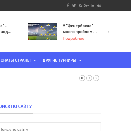
е" -
У "Фенербахче"
манда
много проблем.
инает
Но он опасен для
Подробнее
й-офф
"Зенита"
ы
ОНАТЫ СТРАНЫ
ДРУГИЕ ТУРНИРЫ
ОИСК ПО САЙТУ