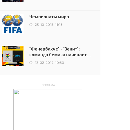
чемпионов.
Чемпионаты мира
25-10-2015, 11:13
"Фенербахче" - "Зенит":
команда Семака начинает
путь в плей-офф Лиги
12-02-2019, 10:30
Европы
РЕКЛАМА