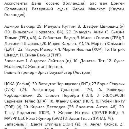
Ассистенты: Дэйв Госсенс (Голландия), Бас ван Донген
(Голландия). Резервный судья: Йерун Мансхот (Хаутен,
Голландия).
Адмира Ваккер: 29. Мануэль Куттин; 8. Штефан Цвиршиц (к)
(19. Вильхельм Форзагер, 84), 27. Эмануэль Айву (5. Бьярне
Тёльке (ГЕР), 46), 4. Себастьян Бауэр, 3. Милош Спасич (СРБ); 7.
Доминик Штаркль (20. Марко Кадлец, 71), 14. Мортен Юльманн
(ДАН), 22. Маркус Майер, 44. Марин Яколиш (ХОР); 16. Патрик
Шмидт, 11. Синан Бакыш (ТУР).
Запасные: 1. Андреас Ляйтнер (в), 10. Даниэль Тот, 12. Лукас
Маличек, 17. Жонатан Шерцер.
Главный тренер - Эрнст Баумайстер (Австрия).
ЦСКА (София): 30. Витаутас Черняускас (ЛИТ); 27. Борис Секулич
(СЛК) (23. Александар Дюлгеров, 75), 4. Божидар
Чорбаджийски, 25. Стивен Перейра (ГОЛ), 3. ЖЕФЕРСОН
Серкейра Телес (БРА); 16. Жаниу Бикел (ПОР), 6. Рубен Пинту
(ПОР) (к); 19. Кирилл Десподов (26. Валентин Антов, 46), 20.
Тьягу Родригеш (ПОР), 7. Жорже Интима (ПОР/ГВ-БИС); 9.
МАУРИДЕС Роке Жуниор (БРА) (8. Эдвин Гиаси (ГАНА), 74).
Запасные: 1. Данте Стипица (ХОР) (в), 14. Ангел Лясков, 21.