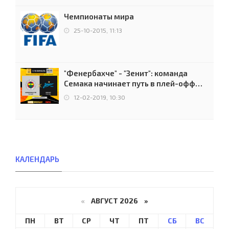
Чемпионаты мира
25-10-2015, 11:13
"Фенербахче" - "Зенит": команда
Семака начинает путь в плей-офф
Лиги Европы
12-02-2019, 10:30
КАЛЕНДАРЬ
«
АВГУСТ 2026 »
ПН
ВТ
СР
ЧТ
ПТ
СБ
ВС