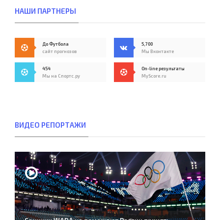
НАШИ ПАРТНЕРЫ
До Футбола
5,700
сайт прогнозов
Мы Вконтакте
454
On-line результаты
Мы на Спортс.ру
MyScore.ru
ВИДЕО РЕПОРТАЖИ