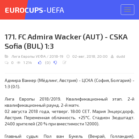
EUROCUPS
-UEFA
Откр
меню
171. FC Admira Wacker (AUT) - CSKA
Sofia (BUL) 1:3
Лига Европы УЕФА
/
2018-19
02-авг, 2018, 20:00
dudd
0
1 214
(
0
)
Адмира Ваккер (Мёдлинг, Австрия) - ЦСКА (София, Болгария) -
1:3 (0:1).
Лига Европы 2018/2019. Квалификационный этап. 2-й
квалификационный раунд. 2-й матч.
02 августа 2018 года, четверг. 18:00 СЕТ. Мария Энцерсдорф,
Австрия. Переменная облачность. +25°C. Стадион Зюдштадт.
2400 зрителей (20 % при вместимости 12000).
Главный судья: Пол ван Букель (Венрай, Голландия).