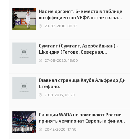
Нас не догонят. 6-е место в таблице
коэффициентов УЕФА остаётся за
Россией
23-02-2018, 08:17
Сумгаит (Сумгаит, Азербайджан) -
Шкендия (Тетово, Северная
Македония) - 0:2 (0:0)
27-08-2020, 18:00
Главная страница Клуба Альфредо Ди
Стефано.
7-08-2015, 09:29
Санкции WADA не помешают России
принять чемпионат Европы и финал
Лиги чемпионов.
20-12-2020, 17:48