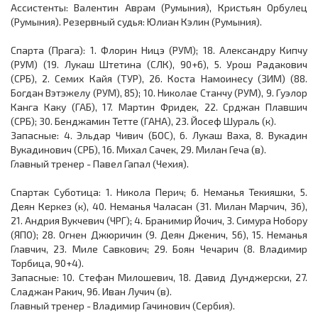
Ассистенты: Валентин Аврам (Румыния), Кристьян Орбулец
(Румыния). Резервный судья: Юлиан Кэлин (Румыния).
Спарта (Прага): 1. Флорин Ницэ (РУМ); 18. Александру Кипчу
(РУМ) (19. Лукаш Штетина (СЛК), 90+6), 5. Урош Радакович
(СРБ), 2. Семих Кайя (ТУР), 26. Коста Намоинесу (ЗИМ) (88.
Богдан Вэтэжелу (РУМ), 85); 10. Николае Станчу (РУМ), 9. Гуэлор
Канга Каку (ГАБ), 17. Мартин Фридек, 22. Срджан Плавшич
(СРБ); 30. Бенджамин Тетте (ГАНА), 23. Йосеф Шураль (к).
Запасные: 4. Эльдар Чивич (БОС), 6. Лукаш Ваха, 8. Вукадин
Вукадинович (СРБ), 16. Михал Сачек, 29. Милан Геча (в).
Главный тренер - Павел Гапал (Чехия).
Спартак Суботица: 1. Никола Перич; 6. Неманья Текияшки, 5.
Деян Керкез (к), 40. Неманья Чаласан (31. Милан Марчич, 36),
21. Андрия Вукчевич (ЧРГ); 4. Бранимир Йочич, 3. Симура Нобору
(ЯПО); 28. Огнен Джюричин (9. Деян Дженич, 56), 15. Неманья
Главчич, 23. Миле Савкович; 29. Боян Чечарич (8. Владимир
Торбица, 90+4).
Запасные: 10. Стефан Милошевич, 18. Давид Дунджерски, 27.
Сладжан Ракич, 96. Иван Лучич (в).
Главный тренер - Владимир Гачинович (Сербия).