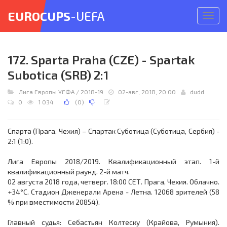
EUROCUPS
-UEFA
Откр
меню
172. Sparta Praha (CZE) - Spartak
Subotica (SRB) 2:1
Лига Европы УЕФА
/
2018-19
02-авг, 2018, 20:00
dudd
0
1 034
(
0
)
Спарта (Прага, Чехия) – Спартак Суботица (Суботица, Сербия) -
2:1 (1:0).
Лига Европы 2018/2019. Квалификационный этап. 1-й
квалификационный раунд. 2-й матч.
02 августа 2018 года, четверг. 18:00 СЕТ. Прага, Чехия. Облачно.
+34°C. Стадион Дженерали Арена - Летна. 12068 зрителей (58
% при вместимости 20854).
Главный судья: Себастьян Колтеску (Крайова, Румыния).