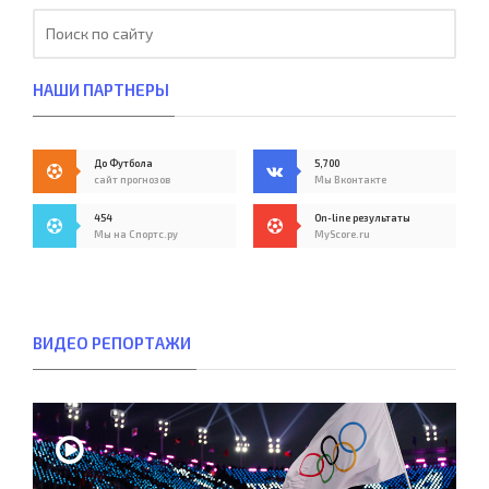
НАШИ ПАРТНЕРЫ
До Футбола
5,700
сайт прогнозов
Мы Вконтакте
454
On-line результаты
Мы на Спортс.ру
MyScore.ru
ВИДЕО РЕПОРТАЖИ