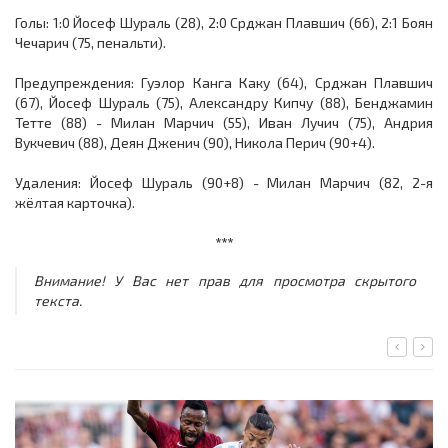
Голы: 1:0 Йосеф Шураль (28), 2:0 Срджан Плавшич (66), 2:1 Боян
Чечарич (75, пенальти).
Предупреждения: Гуэлор Канга Каку (64), Срджан Плавшич
(67), Йосеф Шураль (75), Александру Кипчу (88), Бенджамин
Тетте (88) - Милан Марчич (55), Иван Лучич (75), Андрия
Вукчевич (88), Деян Дженич (90), Никола Перич (90+4).
Удаления: Йосеф Шураль (90+8) - Милан Марчич (82, 2-я
жёлтая карточка).
***
Внимание! У Вас нет прав для просмотра скрытого
текста.