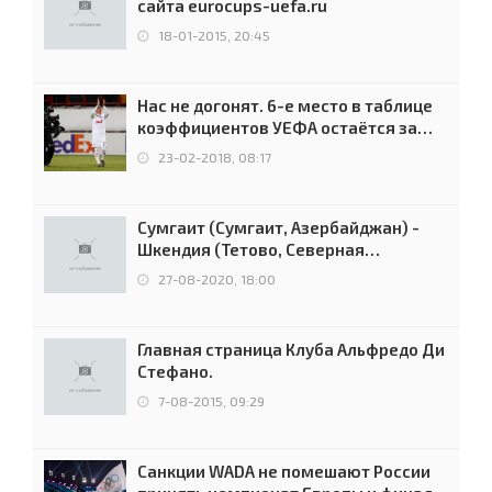
сайта eurocups-uefa.ru
18-01-2015, 20:45
Нас не догонят. 6-е место в таблице
коэффициентов УЕФА остаётся за
Россией
23-02-2018, 08:17
Сумгаит (Сумгаит, Азербайджан) -
Шкендия (Тетово, Северная
Македония) - 0:2 (0:0)
27-08-2020, 18:00
Главная страница Клуба Альфредо Ди
Стефано.
7-08-2015, 09:29
Санкции WADA не помешают России