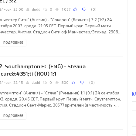
EL) 3:2
24-сен, 23:00
dudd
0
1 037
(
0
)
нчестер Сити" (Англия) - "Локерен" (Бельгия) 3:2 (1:2) 24
тября 2003, среда. 21:05 CET. Первый круг. Первый матч.
нчестер, Англия. Стадион Сити оф Манчестер/Этихад. 29067
телей (вместимость - 55000). Судьи: Гжегож Гилевски
ПОДРОБНЕЕ
ольша), Мацей Вежбовски (Польша), Славомир Стемпневски
ольша). Резервный: Збигнев Марчик (Польша). "Манчестер
и": Дэвид Симэн, Цзихай Сунь, Данни Тиртто (Ричард Данн,
, Сильвен Дистен (к), Давид Соммей, Антуан Сибьерски, Стив
2. Southampton FC (ENG) - Steaua
кманаман, Клаудио Рейна,
cure&#351;ti (ROU) 1:1
24-сен, 22:45
dudd
0
800
(
0
)
утгемптон" (Англия) - "Стяуа" (Румыния) 1:1 (0:1) 24 сентября
К
3, среда. 20:45 CET. Первый круг. Первый матч. Саутгемптон,
глия. Стадион Сент-Мэрис. 30577 зрителей (вместимость -
363). Судьи: Томми Шервен (Норвегия), Арилд Сундет
ПОДРОБНЕЕ
рвегия), Эрик Рестад (Норвегия). Резервный: Кьелл Алсет
рвегия). "Саутгемптон": Пол Джонс, Джейсон Додд (к) (Пол
фер, 84), Грэм Ле Со, Кристофер Марсден (Нил Макканн, 67),
каэль Свенссон, Клаус Лундеквам, Мэтью Оукли, Кевин