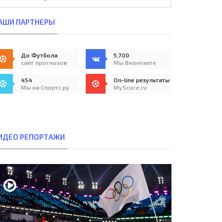
АШИ ПАРТНЕРЫ
До Футбола
5,700
сайт прогнозов
Мы Вконтакте
454
On-line результаты
Мы на Спортс.ру
MyScore.ru
ИДЕО РЕПОРТАЖИ