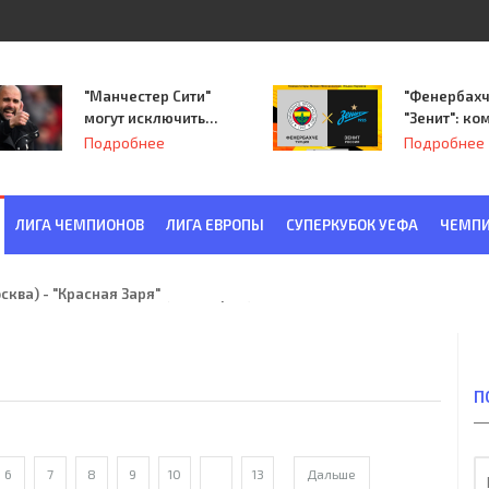
"Манчестер Сити"
"Фенербахч
могут исключить
"Зенит": ко
из Лиги
Семака нач
Подробнее
Подробнее
чемпионов.
путь в пле
Лиги Европ
ЛИГА ЧЕМПИОНОВ
ЛИГА ЕВРОПЫ
СУПЕРКУБОК УЕФА
ЧЕМПИ
ква) - "Красная Заря" (Ленинград) 6:2
П
6
7
8
9
10
...
13
Дальше