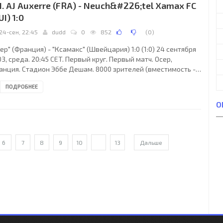
1. AJ Auxerre (FRA) - Neuch&#226;tel Xamax FC
ллипс, Андерс Свенссон,
UI) 1:0
24-сен, 22:45
dudd
0
852
(
0
)
ер" (Франция) - "Ксамакс" (Швейцария) 1:0 (1:0) 24 сентября
3, среда. 20:45 CET. Первый круг. Первый матч. Осер,
анция. Стадион Эббе Дешам. 8000 зрителей (вместимость -
93). Судьи: Антон Генов (Болгария), Иван Валчев (Болгария),
ПОДРОБНЕЕ
тар Петров (Болгария). Резервный: Цветан Георгиев
олгария). "Осер": Фабьен Кооль, Жоан Раде, Жан-Ален
О
мсонг, Филипп Мексес (Жан-Себастьен Жорэ, 69), Филипп
ло (Панси Сирье, 46), Янн Ляшуэр (к), Джибриль Сиссе, Теему
йнио, Бонавентюр Калу, Арно
6
7
8
9
10
...
13
Дальше