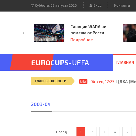
Суббота, 08 августа 2026
Вход
Контакты
Санкции WADA не
помешают России
принять
Подробнее
чемпионат
Европы и финал
Лиги чемпионов.
EUROCUPS
-UEFA
ГЛАВНАЯ
ГЛАВНЫЕ НОВОСТИ
04-сен, 12:25
ЦДКА (Мос
NEW
2003-04
Назад
1
2
3
4
5