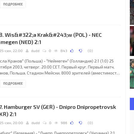
ПОДРОБНЕЕ
отландия), Энди Дэвис (Шотландия), Том Хью Мерфи
отландия). Резервный: Чарльз Джозеф Ричмонд
тландия). "Фейеноорд": Эдвин Зутебир, Петер ван ден Берг,
фред Шредер, Дирк Кайт, Кейс ван Вондерен, Синдзи Оно
нко Лазович, 58), Патрик Пауве (к), Томас Буффель, Сон
8. Wis&#322;a Krak&#243;w (POL) - NEC
jmegen (NED) 2:1
25-сен, 22:00
dudd
0
843
(
0
)
сла Краков" (Польша) - "Неймеген" (Голландия) 2:1 (1:0) 25
тября 2003, четверг. 20:00 CET. Первый круг. Первый матч.
аков, Польша. Стадион Мейски. 8000 зрителей (вместимость
3326). Судьи: Леван Паниашвили (Грузия), Леван Микеладзе
ПОДРОБНЕЕ
узия), Коба Габриадзе (Грузия). Резервный: Малхаз
йсурадзе (Грузия). "Висла Краков": Адам Пекутовски, Марцин
щиньски, Яцек Пашулевич, Мариуш Йоп, Мацей Столярчик,
вел Страк (Лантам Уаджа, 73), Мирослав Шимковяк,
7. Hamburger SV (GER) - Dnipro Dnipropetrovsk
истино Перейра Де Соуза (Петр
KR) 2:1
25-сен, 20:00
dudd
0
986
(
0
)
мбург" (Германия) - "Днепр Днепропетровск" (Украина) 2:1