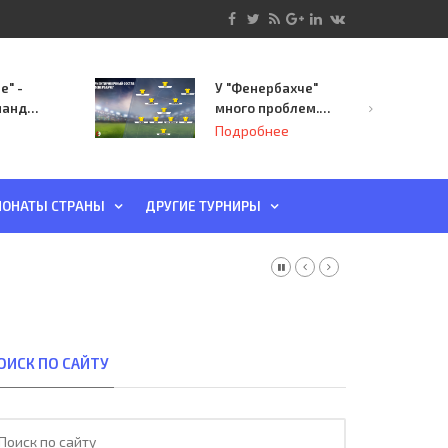
е" -
У "Фенербахче"
манда
много проблем.
инает
Но он опасен для
Подробнее
й-офф
"Зенита"
ы
ОНАТЫ СТРАНЫ
ДРУГИЕ ТУРНИРЫ
ОИСК ПО САЙТУ