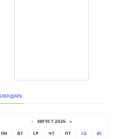
АЛЕНДАРЬ
«
АВГУСТ 2026 »
ПН
ВТ
СР
ЧТ
ПТ
СБ
ВС