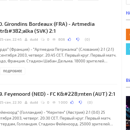
Н
0. Girondins Bordeaux (FRA) - Artmedia
tr&#382;alka (SVK) 2:1
25-сен, 22:45
dudd
0
806
(
0
)
рдо" (Франция) - "Артмедиа Петржалка" (Словакия) 2:1 (2:1)
сентября 2003, четверг. 20:45 CET. Первый круг. Первый матч.
рдо, Франция. Стадион Шабан Дельма. 18000 зрителей
естимость - 34327). Судьи: Йорг Кесслер (Германия),
ПОДРОБНЕЕ
истиан Шрейер (Германия), Райнер Вертманн (Германия).
ервный: Юрген Янсен (Германия). "Бордо": Ульриш Раме (к),
В
вид Жеммали, Марку Канейра, Мауриcио Покеттино, Франк
рьетти, Альберт Селадес, Жан-Клод Даршевиль, Альберт
9. Feyenoord (NED) - FC K&#228;rnten (AUT) 2:1
ера, Паскаль Фейндуно, Николя Санун
25-сен, 22:30
dudd
0
1 000
(
0
)
йеноорд" (Голландия) - "Кернтен" (Австрия) 2:1 (0:0) 25
тября 2003, четверг. 20:30 CET. Первый круг. Первый матч.
ттердам, Голландия. Стадион Фейеноорд. 25000 зрителей
естимость - 51180). Судьи: Кеннет Уильям Кларк