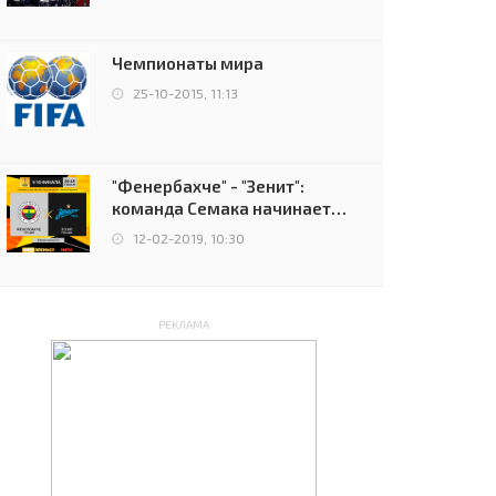
чемпионов.
Чемпионаты мира
25-10-2015, 11:13
"Фенербахче" - "Зенит":
команда Семака начинает
путь в плей-офф Лиги
12-02-2019, 10:30
Европы
РЕКЛАМА