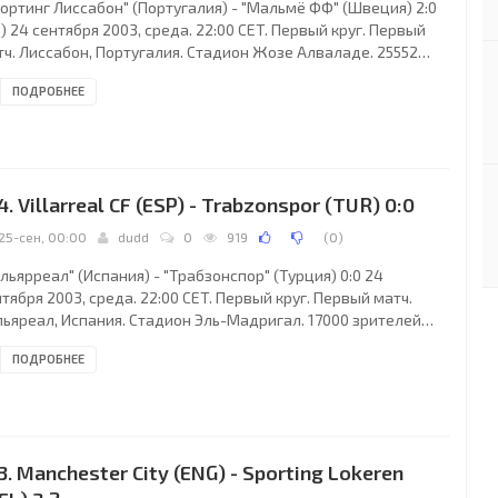
портинг Лиссабон" (Португалия) - "Мальмё ФФ" (Швеция) 2:0
0) 24 сентября 2003, среда. 22:00 CET. Первый круг. Первый
тч. Лиссабон, Португалия. Стадион Жозе Алваладе. 25552
телей (вместимость - 50300). Судьи: Роберто Розетти
ПОДРОБНЕЕ
талия), Андреа Консоло (Италия), Алессандро Гризелли
алия). Резервный: Никола Риццоли (Италия). "Спортинг
сабон": Рикарду, Андерсон Полга, Родриго Тельо (Кирога,
1), Лоуренсу (Тоньито, 87), Силва (Лиедсон, 72), Бету (к), Руй
рж, Мариу Сержиу, Жоау
4. Villarreal CF (ESP) - Trabzonspor (TUR) 0:0
25-сен, 00:00
dudd
0
919
(
0
)
льярреал" (Испания) - "Трабзонспор" (Турция) 0:0 24
тября 2003, среда. 22:00 CET. Первый круг. Первый матч.
льяреал, Испания. Стадион Эль-Мадригал. 17000 зрителей
местимость - 23000). Судьи: Лоран Дюамель (Франция), Ален
ПОДРОБНЕЕ
тей (Франция), Филип Бомбар (Франция). Резервный:
ефан Ланнуа (Франция). "Вильярреал": Пепе Рейна, Родольфо
руабаррена, Педро Марти Кастелло, Жулиано Беллетти,
н Рикельме, Сонни Андерсон (Хави Вента, 63), Виктор
нандес (Циско Надаль, 78), Кике Альварес (к)
3. Manchester City (ENG) - Sporting Lokeren