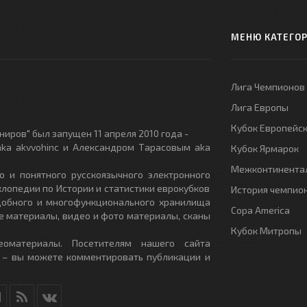
МЕНЮ КАТЕГО
Лига Чемпионов
Лига Европы
Кубок Европейс
иров" был запущен 11 апреля 2010 года -
ka akvvohinc и Александром Тарасовым aka
Кубок Ярмарок
Межконтинентал
о и понятного русскоязычного электронного
клопедии по Истории и статистики еврокубков
История чемпио
удобного и многофункционального хранилища
Copa America
е материалы, видео и фото материалы, сканы
Кубок Митропы
еоматериалы. Посетителям нашего сайта
 – вы можете комментировать публикации и