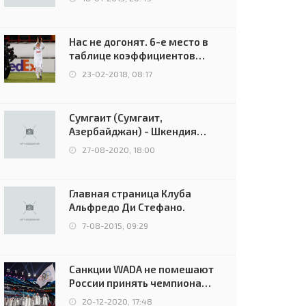
Нас не догонят. 6-е место в
таблице коэффициентов
УЕФА остаётся за Россией
23-02-2018, 08:17
Сумгаит (Сумгаит,
Азербайджан) - Шкендия
(Тетово, Северная
27-08-2020, 18:00
Македония) - 0:2 (0:0)
Главная страница Клуба
Альфредо Ди Стефано.
7-08-2015, 09:29
Санкции WADA не помешают
России принять чемпионат
Европы и финал Лиги
20-12-2020, 17:48