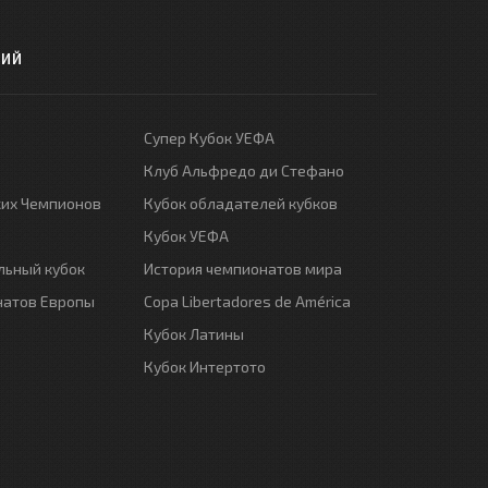
РИЙ
Супер Кубок УЕФА
Клуб Альфредо ди Стефано
ких Чемпионов
Кубок обладателей кубков
Кубок УЕФА
ьный кубок
История чемпионатов мира
натов Европы
Copa Libertadores de América
Кубок Латины
Кубок Интертото