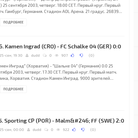
1) 25 сентября 2003, четверг. 18:00 CET. Первый круг. Первый
ч. Гамбург, Германия. Стадион AOL Арена. 21 градус. 26839
телей (вместимость - 51500). Судьи: Мартин Ингварссон
ПОДРОБНЕЕ
веция), Микаэль Нильссон (Швеция), Фредерик Нильссон
веция). Резервный: Миро Укалович (Швеция). "Гамбург":
ртин Пикенхаген, Марсель Мальтритц, Кристиан Ран
дольфо Эстебан Кардозо, 61), Нико Ян Хоогма (к), Рафаэль
6. Kamen Ingrad (CRO) - FC Schalke 04 (GER) 0:0
ки, Мехди Махдавикиа, Бернардо
25-сен, 19:30
dudd
0
907
(
0
)
мен Инград" (Хорватия) - "Шальке 04" (Германия) 0:0 25
тября 2003, четверг. 17:30 CET. Первый круг. Первый матч.
лика, Хорватия. Стадион Камен Инград. 9000 зрителей
естимость - 10000). Судьи: Паскуале Родомонти (Италия),
ПОДРОБНЕЕ
бриеле Контини (Италия), Кристиано Копелли (Италия).
зервный: Стефано Кассара (Италия). "Камен Инград": Марио
линович, Шиме Курилич, Сергей Якирович, Зоран Зекич, Давор
йсич, Валерио Балашкович, Александар Копунович (Марио
мек, 67), Крунослав Рендулич (к),
5. Sporting CP (POR) - Malm&#246; FF (SWE) 2:0
25-сен, 00:00
dudd
0
922
(
0
)