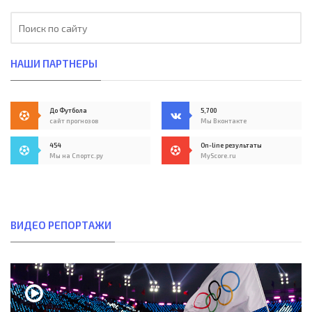
НАШИ ПАРТНЕРЫ
До Футбола
5,700
сайт прогнозов
Мы Вконтакте
454
On-line результаты
Мы на Спортс.ру
MyScore.ru
ВИДЕО РЕПОРТАЖИ