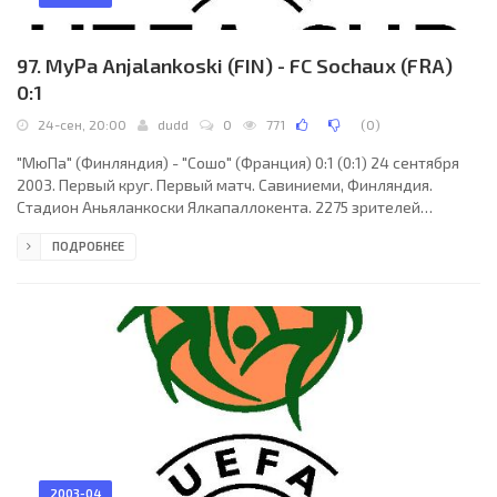
97. MyPa Anjalankoski (FIN) - FC Sochaux (FRA)
0:1
24-сен, 20:00
dudd
0
771
(
0
)
"МюПа" (Финляндия) - "Сошо" (Франция) 0:1 (0:1) 24 сентября
2003. Первый круг. Первый матч. Савиниеми, Финляндия.
Стадион Аньяланкоски Ялкапаллокента. 2275 зрителей
(вместимость - 4167). Судьи: Михаэль Вайнер (Германия),
ПОДРОБНЕЕ
Кристиан Золтов (Германия), Хайнер Мюллер (Германия).
"МюПа": Янне Корхонен, Юкка Линдстрем, Янне Линдберг (к),
Марко Мансо (Сампса Тимоска, 86), Саку Пухакайнен, Райан
Бота, Мика Хернесниеми (Туомас Купаринен, 64), Тони
Хуттунен, Анти Окконен, Туомас Ахо, Денис Володин (Теро
2003-04