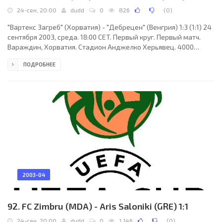
24-сен, 20:00
dudd
0
826
(
0
)
"Вартекс Загреб" (Хорватия) - "Дебрецен" (Венгрия) 1:3 (1:1) 24
сентября 2003, среда. 18:00 CET. Первый круг. Первый матч.
Вараждин, Хорватия. Стадион Анджелко Херьявец. 4000
зрителей (вместимость - 10800). Судьи: Дэвид Малколм
ПОДРОБНЕЕ
(Северная Ирландия), Дэвид Редферн (Северная Ирландия),
Джон Макленаган (Северная Ирландия). Резервный: Джон
Филдинг (Северная Ирландия). "Вартекс Загреб": Владимир
Василь, Матия Кристич, Никола Мельняк, Горан Муянович
(Младен Юрчевич, 65), Горан Гранич (Милан Павличич,
2003-04
92. FC Zimbru (MDA) - Aris Saloniki (GRE) 1:1
24-сен, 20:00
dudd
0
1 146
(
0
)