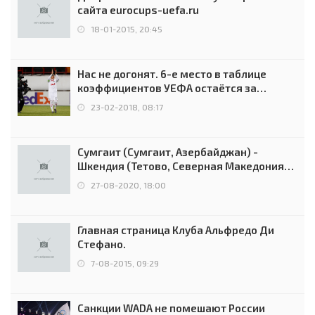
сайта eurocups-uefa.ru
18-01-2015, 20:45
Нас не догонят. 6-е место в таблице
коэффициентов УЕФА остаётся за
Россией
23-02-2018, 08:17
Сумгаит (Сумгаит, Азербайджан) -
Шкендия (Тетово, Северная Македония) -
0:2 (0:0)
27-08-2020, 18:00
Главная страница Клуба Альфредо Ди
Стефано.
7-08-2015, 09:29
Санкции WADA не помешают России