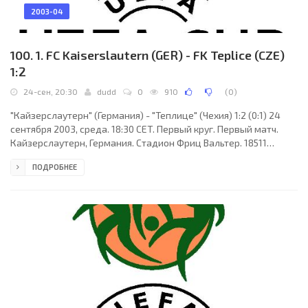
2003-04
100. 1. FC Kaiserslautern (GER) - FK Teplice (CZE)
1:2
24-сен, 20:30
dudd
0
910
(
0
)
"Кайзерслаутерн" (Германия) - "Теплице" (Чехия) 1:2 (0:1) 24
сентября 2003, среда. 18:30 CET. Первый круг. Первый матч.
Кайзерслаутерн, Германия. Стадион Фриц Вальтер. 18511
зрителей (вместимость - 49780). Судьи: Роберт Стайлс
ПОДРОБНЕЕ
(Англия), Энтони Грин (Англия), Ральф Боун (Англия).
Резервный: Алан Уайли (Англия). "Кайзерслаутерн": Тим Визе,
Билл Чато, Александр Кнавс (к), Мариан Христов, Димитрис
Граммозис, Вратислав Локвенц, Мирослав Клозе, Христиан
Тимм (Мика Нурмела, 73), Камил Косовски (Жозе