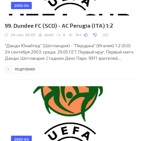
2003-04
99. Dundee FC (SCO) - AC Perugia (ITA) 1:2
24-сен, 20:05
dudd
0
741
(
0
)
"Данди Юнайтед" (Шотландия) - "Перуджа" (Италия) 1:2 (0:0)
24 сентября 2003, среда. 20:05 CET. Первый круг. Первый матч.
Данди, Шотландия. Стадион Денс Парк. 9911 зрителей
(вместимость - 11500). Судьи: Желько Сирич (Хорватия), Дарко
ПОДРОБНЕЕ
Сливар (Хорватия), Желько Новосел (Хорватия). Резервный:
Мирослав Виткович (Хорватия). "Данди Юнайтед": Хулиан
Сперони, Дэвид Маккей, Хонэ Эрнендес (Томас Коуан, 84),
Барри Смит, Ли Мэр, Ли Уилки, Хуан Сара, Гэвин Рэй, Стив
Лавелл (Гарри Брэди, 60), Георгий
2003-04