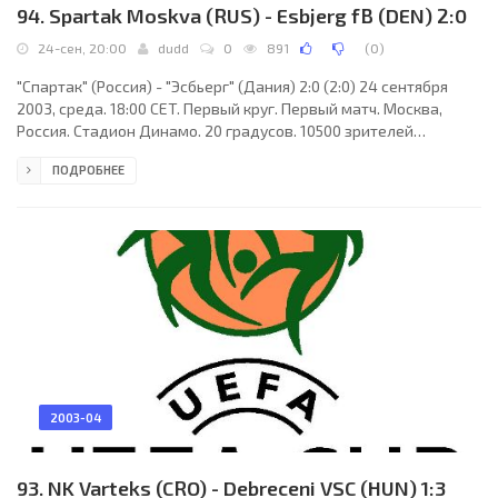
94. Spartak Moskva (RUS) - Esbjerg fB (DEN) 2:0
24-сен, 20:00
dudd
0
891
(
0
)
"Спартак" (Россия) - "Эсбьерг" (Дания) 2:0 (2:0) 24 сентября
2003, среда. 18:00 CET. Первый круг. Первый матч. Москва,
Россия. Стадион Динамо. 20 градусов. 10500 зрителей
(вместимость - 36540). Судьи: Петтери Кари (Финляндия),
ПОДРОБНЕЕ
Маркку Тьенсу (Финляндия), Вилле Мантере (Финляндия).
Резервный: Тони Асумяя (Финляндия). "Спартак": Войцех
Ковалевски, Мойзес, Владислав Ващук, Юрий Ковтун, Бай Кебе
(Игор Митрески, 46), Горан Тробок (Рикардо Соарес Флоренсио
Руссо, 84), Максим Калиниченко, Егор Титов
2003-04
93. NK Varteks (CRO) - Debreceni VSC (HUN) 1:3