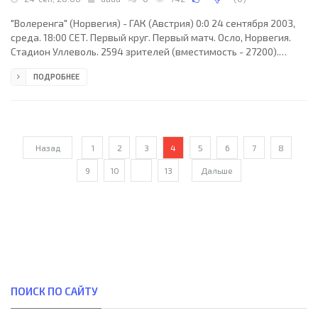
"Волеренга" (Норвегия) - ГАК (Австрия) 0:0 24 сентября 2003,
среда. 18:00 CET. Первый круг. Первый матч. Осло, Норвегия.
Стадион Уллеволь. 2594 зрителей (вместимость - 27200).
Судьи: Паулюс Малжинскас (Литва), Артурас Пипирас (Литва),
ПОДРОБНЕЕ
Альгимантас Контвайнас (Литва). Резервный: Дарюс Мезелис
(Литва). "Волеренга": Эйвинн Больтхоф, Ронни Дели, Эрик
Хаген, Фредди дос Сантос (Юнас Крогстад, 85), Карел Снукс,
Хетиль Рекдаль, Мортен Берре (Бьерн-Арильд Левернес, 77),
Том-Хеннинг Хови (к), Томми
Назад
1
2
3
4
5
6
7
8
9
10
...
13
Дальше
ПОИСК ПО САЙТУ