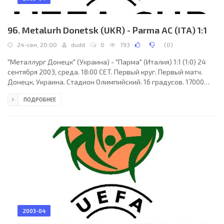
96. Metalurh Donetsk (UKR) - Parma AC (ITA) 1:1
24-сен, 20:00
dudd
0
793
(
0
)
"Металлург Донецк" (Украина) - "Парма" (Италия) 1:1 (1:0) 24
сентября 2003, среда. 18:00 CET. Первый круг. Первый матч.
Донецк, Украина. Стадион Олимпийский. 16 градусов. 17000
зрителей (вместимость - 25678). Судьи: Тони Колбех Польсен
ПОДРОБНЕЕ
(Дания), Финн Эрик Расмуссен (Дания), Бо Абильдгор (Дания).
Резервный: Эмиль Лаурсен (Дания). "Металлург Донецк":
Андрей Никитин, Владимир Яксманицкий, Эльвин Бечири,
Вячеслав Чечер, Игор Гюзелов, Сергей Ткаченко, Егише
Меликян, Эдуард Цихмейструк, Гоча
2003-04