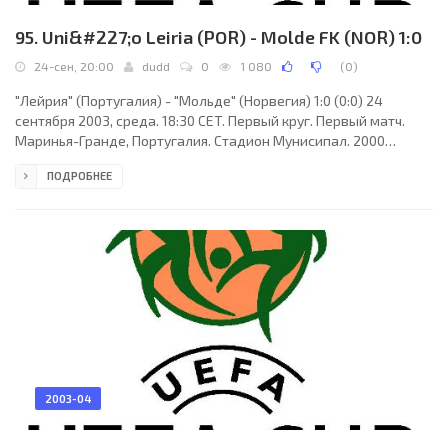
95. Uni&#227;o Leiria (POR) - Molde FK (NOR) 1:0
24-сен, 20:00
dudd
0
1 080
(
0
)
"Лейрия" (Португалия) - "Мольде" (Норвегия) 1:0 (0:0) 24
сентября 2003, среда. 18:30 CET. Первый круг. Первый матч.
Маринья-Гранде, Португалия. Стадион Мунисипал. 2000
зрителей (вместимость - 23164). Судьи: Александру Тудор
ПОДРОБНЕЕ
(Румыния), Джордж Адриан Видан (Румыния), Тудор
Константинеску (Румыния). Резервный: Силвиу Богдан
(Румыния). "Лейрия": Элтон, Билру (к), Оливейра, Паулу Гомеш,
Сержиу Гамейру, Лудемар (Фреди, 83), Рудольф Дуала
(Альяндра, 89), Жоау Мануэль, Кайко, Жоау Паулу, Эдсон.
2003-04