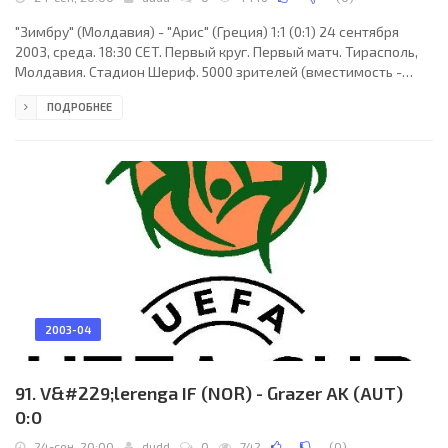
"Зимбру" (Молдавия) - "Арис" (Греция) 1:1 (0:1) 24 сентября
2003, среда. 18:30 CET. Первый круг. Первый матч. Тирасполь,
Молдавия. Стадион Шериф. 5000 зрителей (вместимость -
12746). Судьи: Драженко Ковачич (Хорватия), Томислав
ПОДРОБНЕЕ
Петрович (Хорватия), Матия Стругачевач (Хорватия).
Резервный: Иван Новак (Хорватия). "Зимбру": Эмануэль
Мултеску, Геннадий Олексич (к), Семен Булгару, Игорь Опря,
Леван Гвазава, Борис Чеботарь, Владимир Шишелов (Виорел
Фрунзе, 67), Сергей Писник, Илие Бэлаша, Александр
2003-04
91. V&#229;lerenga IF (NOR) - Grazer AK (AUT)
0:0
24-сен, 20:00
dudd
0
742
(
0
)