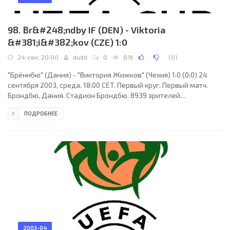
98. Br&#248;ndby IF (DEN) - Viktoria
&#381;i&#382;kov (CZE) 1:0
24-сен, 20:00
dudd
0
816
(
0
)
"Брённбю" (Дания) - "Виктория Жижков" (Чехия) 1:0 (0:0) 24
сентября 2003, среда. 18:00 CET. Первый круг. Первый матч.
Брондбю, Дания. Стадион Брондбю. 8939 зрителей
(вместимость - 29000). Судьи: Гилфи-Тор Оррасон (Исландия),
ПОДРОБНЕЕ
Эйольфур Финссон (Исландия), Сигурдур Тор Торссон
(Исландия). Резервный: Гардар Хинрикссон (Исландия).
"Брённбю": Карим Заза, Мортен Вигхорст, Пер Нильсен (к), Дан
Йохансен (Аллан Олесен, 48), Андреас Якобссон, Томас
Каленберг, Ким Даугор, Мартин Ретов, Маттиас Юнсон, Йонас
2003-04