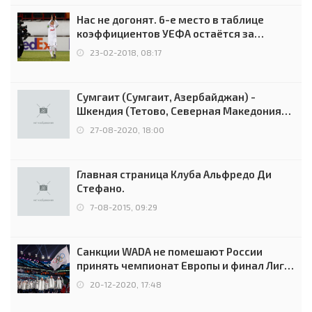
Нас не догонят. 6-е место в таблице
коэффициентов УЕФА остаётся за
Россией
23-02-2018, 08:17
Сумгаит (Сумгаит, Азербайджан) -
Шкендия (Тетово, Северная Македония) -
0:2 (0:0)
27-08-2020, 18:00
Главная страница Клуба Альфредо Ди
Стефано.
7-08-2015, 09:29
Санкции WADA не помешают России
принять чемпионат Европы и финал Лиги
чемпионов.
20-12-2020, 17:48