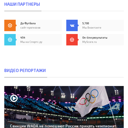
НАШИ ПАРТНЕРЫ
До Футбола
5,700
сайт прогнозов
Мы Вконтакте
454
On-line результаты
Мы на Спортс.ру
MyScore.ru
ВИДЕО РЕПОРТАЖИ
Санкции WADA не помешают России принять чемпионат