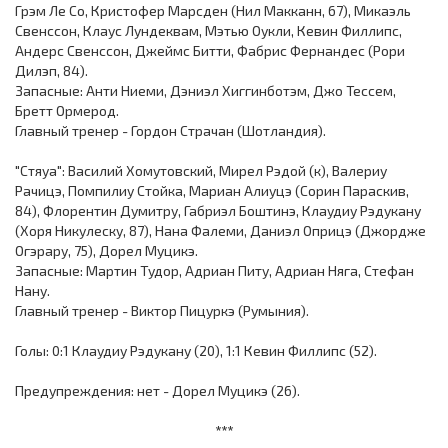
Грэм Ле Со, Кристофер Марсден (Нил Макканн, 67), Микаэль
Свенссон, Клаус Лундеквам, Мэтью Оукли, Кевин Филлипс,
Андерс Свенссон, Джеймс Битти, Фабрис Фернандес (Рори
Дилэп, 84).
Запасные: Анти Ниеми, Дэниэл Хиггинботэм, Джо Тессем,
Бретт Ормерод.
Главный тренер - Гордон Страчан (Шотландия).
"Стяуа": Василий Хомутовский, Мирел Рэдой (к), Валериу
Рачицэ, Помпилиу Стойка, Мариан Алиуцэ (Сорин Параскив,
84), Флорентин Думитру, Габриэл Боштинэ, Клаудиу Рэдукану
(Хоря Никулеску, 87), Нана Фалеми, Даниэл Оприцэ (Джордже
Огэрару, 75), Дорел Муцикэ.
Запасные: Мартин Тудор, Адриан Питу, Адриан Няга, Стефан
Нану.
Главный тренер - Виктор Пицуркэ (Румыния).
Голы: 0:1 Клаудиу Рэдукану (20), 1:1 Кевин Филлипс (52).
Предупреждения: нет - Дорел Муцикэ (26).
***