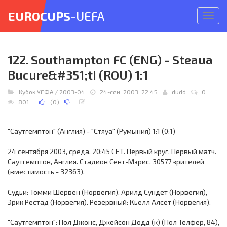
EUROCUPS
-UEFA
Откр
меню
122. Southampton FC (ENG) - Steaua
Bucure&#351;ti (ROU) 1:1
Кубок УЕФА
/
2003-04
24-сен, 2003, 22:45
dudd
0
801
(
0
)
"Саутгемптон" (Англия) - "Стяуа" (Румыния) 1:1 (0:1)
24 сентября 2003, среда. 20:45 CET. Первый круг. Первый матч.
Саутгемптон, Англия. Стадион Сент-Мэрис. 30577 зрителей
(вместимость - 32363).
Судьи: Томми Шервен (Норвегия), Арилд Сундет (Норвегия),
Эрик Рестад (Норвегия). Резервный: Кьелл Алсет (Норвегия).
"Саутгемптон": Пол Джонс, Джейсон Додд (к) (Пол Телфер, 84),