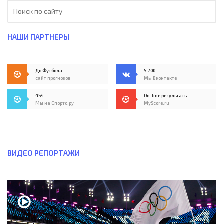
НАШИ ПАРТНЕРЫ
До Футбола
5,700
сайт прогнозов
Мы Вконтакте
454
On-line результаты
Мы на Спортс.ру
MyScore.ru
ВИДЕО РЕПОРТАЖИ