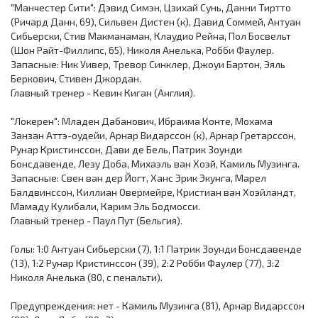
"Манчестер Сити": Дэвид Симэн, Цзихай Сунь, Данни Тиртто
(Ричард Данн, 69), Сильвен Дистен (к), Давид Соммей, Антуан
Сибьерски, Стив Макманаман, Клаудио Рейна, Пол Босвельт
(Шон Райт-Филлипс, 65), Николя Анелька, Робби Фаулер.
Запасные: Ник Уивер, Тревор Синклер, Джоуи Бартон, Эяль
Беркович, Стивен Джордан.
Главный тренер - Кевин Киган (Англия).
"Локерен": Младен Дабанович, Ибраима Конте, Мохама
Занзан Аттэ-оудейи, Арнар Видарссон (к), Арнар Гретарссон,
Рунар Кристинссон, Дави де Бель, Патрик Зоунди
Бонсдавенде, Лезу Доба, Михаэль ван Хоэй, Камиль Музинга.
Запасные: Свен ван дер Йогт, Ханс Эрик Экунга, Марел
Балдвинссон, Киллиан Овермейре, Кристиан ван Хоэйландт,
Мамаду Кулибали, Карим Эль Бодмосси.
Главный тренер - Паул Пут (Бельгия).
Голы: 1:0 Антуан Сибьерски (7), 1:1 Патрик Зоунди Бонсдавенде
(13), 1:2 Рунар Кристинссон (39), 2:2 Робби Фаулер (77), 3:2
Николя Анелька (80, с пенальти).
Предупреждения: нет - Камиль Музинга (81), Арнар Видарссон