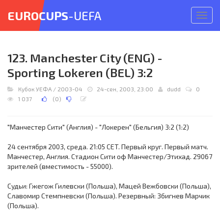
EUROCUPS
-UEFA
Откр
меню
123. Manchester City (ENG) -
Sporting Lokeren (BEL) 3:2
Кубок УЕФА
/
2003-04
24-сен, 2003, 23:00
dudd
0
1 037
(
0
)
"Манчестер Сити" (Англия) - "Локерен" (Бельгия) 3:2 (1:2)
24 сентября 2003, среда. 21:05 CET. Первый круг. Первый матч.
Манчестер, Англия. Стадион Сити оф Манчестер/Этихад. 29067
зрителей (вместимость - 55000).
Судьи: Гжегож Гилевски (Польша), Мацей Вежбовски (Польша),
Славомир Стемпневски (Польша). Резервный: Збигнев Марчик
(Польша).