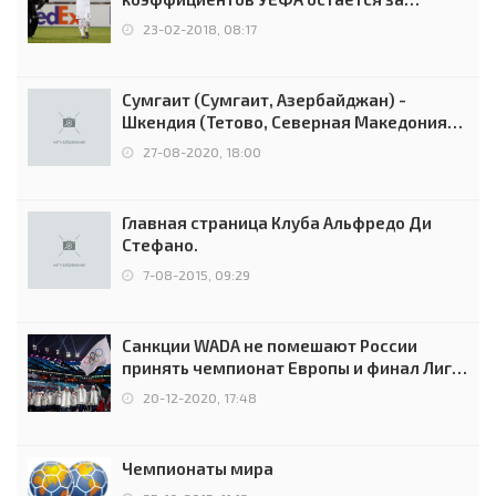
Россией
23-02-2018, 08:17
Сумгаит (Сумгаит, Азербайджан) -
Шкендия (Тетово, Северная Македония) -
0:2 (0:0)
27-08-2020, 18:00
Главная страница Клуба Альфредо Ди
Стефано.
7-08-2015, 09:29
Санкции WADA не помешают России
принять чемпионат Европы и финал Лиги
чемпионов.
20-12-2020, 17:48
Чемпионаты мира