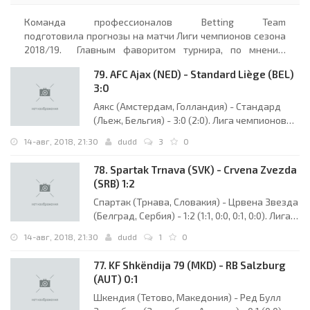
Команда профессионалов Betting Team
подготовила прогнозы на матчи Лиги чемпионов сезона
2018/19. Главным фаворитом турнира, по мнению
экспертов Betting Insider, считается «Манчестер Сити».
79. AFC Ajax (NED) - Standard Liège (BEL)
Команда Пепа Гвардиолы в прошлом сезоне дошла до...
3:0
Аякс (Амстердам, Голландия) - Стандард
(Льеж, Бельгия) - 3:0 (2:0). Лига чемпионов
УЕФА 2018/2019. Квалификационный этап.
14-авг, 2018, 21:30
dudd
3
0
3-й квалификационный раунд. 2-й матч. 14
августа 2018 года, вторник. 19:30 СЕТ.
78. Spartak Trnava (SVK) - Crvena Zvezda
Амстердам, Голландия. Переменная
(SRB) 1:2
облачность. +19°C. Стадион «Йохан Кройф
Спартак (Трнава, Словакия) - Црвена Звезда
Арена (Амстердам
(Белград, Сербия) - 1:2 (1:1, 0:0, 0:1, 0:0). Лига
чемпионов УЕФА 2018/2019.
14-авг, 2018, 21:30
dudd
1
0
Квалификационный этап. 3-й
квалификационный раунд. 2-й матч. 14
77. KF Shkëndija 79 (MKD) - RB Salzburg
августа 2018 года, вторник. 19:30 СЕТ.
(AUT) 0:1
Трнава, Словакия. Дождь. +22°C. Стадион
Шкендия (Тетово, Македония) - Ред Булл
Антон Малатински. 18032 зрителя (94%