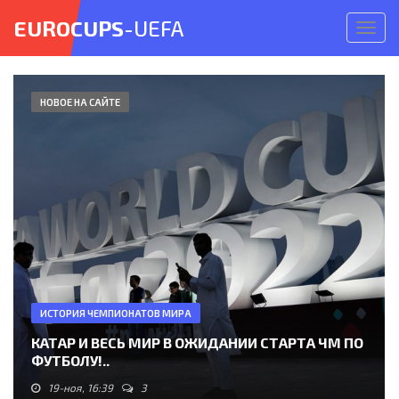
EUROCUPS
-UEFA
Откр
меню
НОВОЕ НА САЙТЕ
ИСТОРИЯ ЧЕМПИОНАТОВ МИРА
КАТАР И ВЕСЬ МИР В ОЖИДАНИИ СТАРТА ЧМ ПО
ФУТБОЛУ!..
19-ноя, 16:39
3