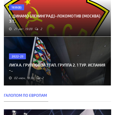
1936(В)
1. ДИНАМО (ЛЕНИНГРАД)-ЛОКОМОТИВ (МОСКВА)
3:1..
21-авг, 19:09
2
2022-23
ЛИГА A. ГРУППОВОЙ ЭТАП. ГРУППА 2. 1 ТУР. ИСПАНИЯ
-..
02-июн, 19:34
2
ГАЛОПОМ ПО ЕВРОПАМ