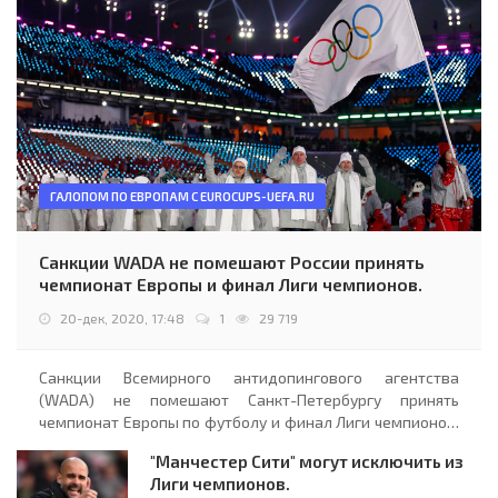
ГАЛОПОМ ПО ЕВРОПАМ С EUROCUPS-UEFA.RU
Санкции WADA не помешают России принять
чемпионат Европы и финал Лиги чемпионов.
20-дек, 2020, 17:48
1
29 719
Санкции Всемирного антидопингового агентства
(WADA) не помешают Санкт-Петербургу принять
чемпионат Европы по футболу и финал Лиги чемпионов.
Это следует из решения Спортивного арбитражного
"Манчестер Сити" могут исключить из
суда (CAS), который оставил в силе санкции WADA в...
Лиги чемпионов.