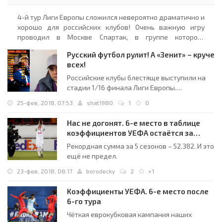
4-й тур Лиги Европы сложился невероятно драматично и
хорошо для российских клубов! Очень важную игру
проводил в Москве Спартак, в группе которого
сложилась плотная расстановка. Шотландский Глазго
Русский футбол рулит! А «Зенит» – круче
Рейнджерс приехал с намерением бороться и...
всех!
Российские клубы блестяще выступили на
стадии 1/16 финала Лиги Европы.
Положение России в таблице
25-фев, 2018, 07:53
shat1980
1
0
коэффициентов УЕФА укрепилось:
Португалия далеко позади, а Франция все
Нас не догонят. 6-е место в таблице
ближе. Михаил Борзыкин рассказывает о
коэффициентов УЕФА остаётся за
главных рейтинговых интригах и называет
Россией
Рекордная сумма за 5 сезонов – 52.382. И это
самый успешный российский клуб
ещё не предел.
последнего времени.
23-фев, 2018, 08:17
borodecky
2
+1
Коэффициенты УЕФА. 6-е место после
6-го тура
Чёткая еврокубковая кампания наших