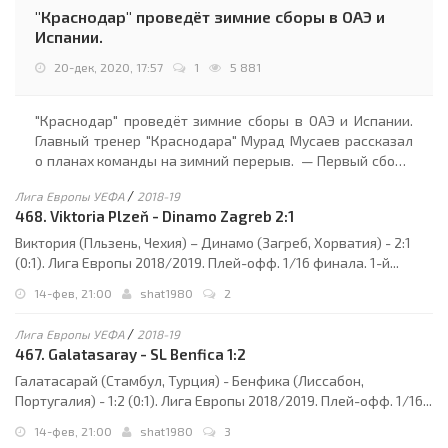
"Краснодар" проведёт зимние сборы в ОАЭ и
Испании.
20-дек, 2020, 17:57
1
5 881
"Краснодар" проведёт зимние сборы в ОАЭ и Испании.
Главный тренер "Краснодара" Мурад Мусаев рассказал
о планах команды на зимний перерыв. — Первый сбор с
13 по 27 января пройдёт в Эмиратах, затем второй — в
/
Лига Европы УЕФА
2018-19
Марбелье. После этого мы...
468. Viktoria Plzeň - Dinamo Zagreb 2:1
Виктория (Пльзень, Чехия) – Динамо (Загреб, Хорватия) - 2:1
(0:1). Лига Европы 2018/2019. Плей-офф. 1/16 финала. 1-й...
14-фев, 21:00
shat1980
2
/
Лига Европы УЕФА
2018-19
467. Galatasaray - SL Benfica 1:2
Галатасарай (Стамбул, Турция) - Бенфика (Лиссабон,
Португалия) - 1:2 (0:1). Лига Европы 2018/2019. Плей-офф. 1/16...
14-фев, 21:00
shat1980
3