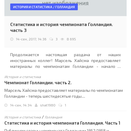
ИСТОРИЯ И СТАТИСТИКА / ГОЛЛАНДИЯ
Статистика и история чемпионата Голландия.
часть 3
14-сен, 2017, 14:36
3
8 695
Продолжается настоящая раздача от наших
иностранных коллег! Марсель Хайсма предоставляет
материалы по чемпионатам Голландии - начало и
середина семидесятых, а именно с 1970 по 1977 год, а
История и статистика
также список игроков чемпионата Голландии 1956-
Чемпионат Голландии. часть 2.
2017....
Марсель Хайсма предоставляет материалы по чемпионатам
Голландии - теперь шестидесятые годы....
14-сен, 14:34
shat1980
1
/
История и статистика
Голландия
Статистика и история чемпионата Голландия. Часть 1
Публикуем сезоны чемпионата Голландии 1957/1958 и