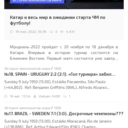
ИСТОРИЯ ЧЕМПИОНАТОВ МИРА
Катар и весь мир в ожидании старта ЧМ по
футболу!
19-ноя, 2022, 16:39
3
4 631
Мундиаль-2022 пройдет c 20 ноября по 18 декабря в
Катаре. Впервые в истории турнир состоится на
Ближнем Востоке. Первый матч состоится уже завтра.
На поле выйдут футболисты Катара, который принимает
/
История чемпионатов мира
1950
ЧМ по футболу, и Эквадора....
№18. SPAIN - URUGUAY 2:2 (2:1). «Гол турнира» забил
Варела
Sunday 9 July 1950 (15.00), Estádio Pacaembu, São Paulo
(+44,802). Ref: Benjamin Griffiths (WAL), Alfredo Alvarez...
19-авг, 13:54
Vadyan-1408
1
/
История чемпионатов мира
1950
№17. BRAZIL - SWEDEN 7:1 (3:0). Досрочные чемпионы???
Sunday 9 July 1950 (15.00), Estádio Maracaná, Rio de Janeiro
(+138,886). Ref: Arthur Edward Ellis (ENG), Charles...