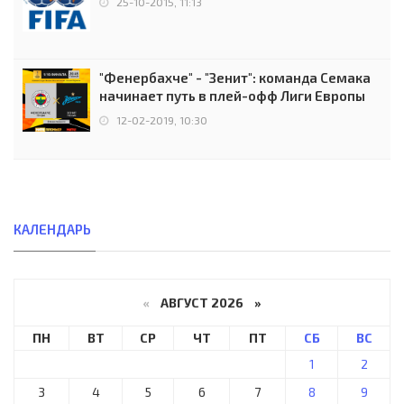
25-10-2015, 11:13
"Фенербахче" - "Зенит": команда Семака
начинает путь в плей-офф Лиги Европы
12-02-2019, 10:30
КАЛЕНДАРЬ
«
АВГУСТ 2026 »
ПН
ВТ
СР
ЧТ
ПТ
СБ
ВС
1
2
3
4
5
6
7
8
9