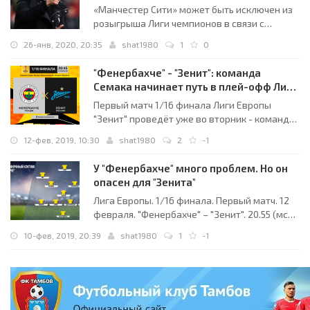
«Манчестер Сити» может быть исключен из
розыгрыша Лиги чемпионов в связи с
нарушениями правил финансового Fair play
26-янв, 2020, 20:35
shat1980
1
0
(FFP), утверждает The Guardian.
"Фенербахче" - "Зенит": команда
Семака начинает путь в плей-офф Лиги
Европы
Первый матч 1/16 финала Лиги Европы
"Зенит" проведёт уже во вторник - команда
Сергея Семака будет гостить у турецкого
12-фев, 2019, 10:30
shat1980
2
-1
"Фенербахче". Для питерцев это будет
первый официальный матч в 2019-м году,
У "Фенербахче" много проблем. Но он
так что их игровые кондиции далеки от
опасен для "Зенита"
оптимальных. Тем не менее, даже в таких
Лига Европы. 1/16 финала. Первый матч. 12
условиях
февраля. "Фенербахче" – "Зенит". 20.55 (мск)
Рассказываем об одном из ведущих клубов
10-фев, 2019, 20:39
shat1980
1
-1
Турции, с которым во вторник в первом
матче 1/16 финала Лиги Европы сыграет
петербургская команда. Голландские
неудачники Первое, что приходит на ум,
когда речь заходит о