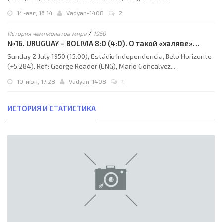
14-авг, 16:14
Vadyan-1408
2
/
История чемпионатов мира
1950
№16. URUGUAY – BOLIVIA 8:0 (4:0). О такой «халяве»
уругвайцы даже не мечтали
Sunday 2 July 1950 (15.00), Estádio Independencia, Belo Horizonte
(+5,284). Ref: George Reader (ENG), Mario Goncalvez...
10-июн, 17:28
Vadyan-1408
1
ИСТОРИЯ И СТАТИСТИКА