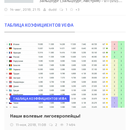
Зальцбург (Зальцбург, Австрия) - 0:1 (0:0).
Лига чемпионов УЕФА 2018/2019.
14-авг, 2018, 21:15
dudd
1
+3
Квалификационный этап. 3-й
квалификационный раунд. 2-й матч. 14
августа 2018 года, вторник. 19:15 СЕТ. Скопье,
ТАБЛИЦА КОЭФИЦИЕНТОВ УЕФА
Македония. Облачно. +27°C. Стадион Филип II
Арена. 5000 зрителей (15 % при
ТАБЛИЦА КОЭФФИЦИЕНТОВ УЕФА
Наши волевые лигоевропейцы!
11-ноя, 2018, 11:08
2
7 464