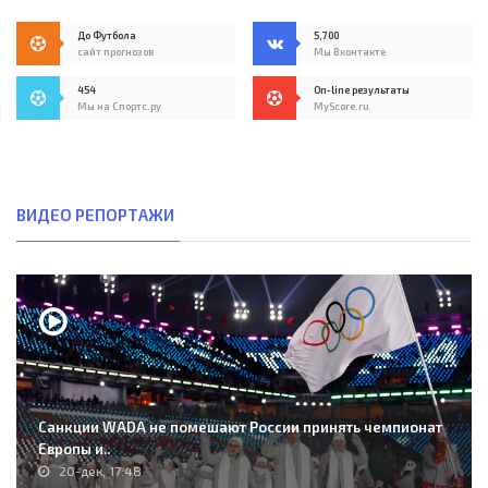
До Футбола
5,700
сайт прогнозов
Мы Вконтакте
454
On-line результаты
Мы на Спортс.ру
MyScore.ru
ВИДЕО РЕПОРТАЖИ
Санкции WADA не помешают России принять чемпионат
Европы и..
20-дек, 17:48