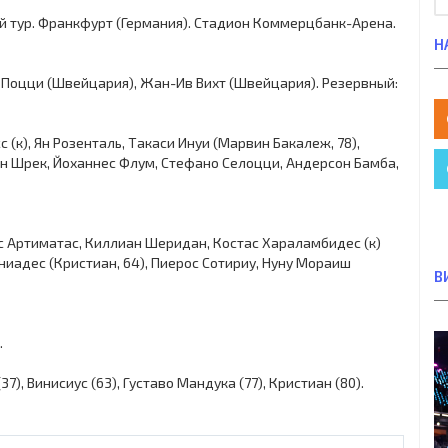
. 6-й тур. Франкфурт (Германия). Стадион Коммерцбанк-Арена.
Н
 Поцци (Швейцария), Жан-Ив Вихт (Швейцария). Резервный:
 (к), Ян Розенталь, Такаси Инуи (Марвин Бакалеж, 78),
ан Шрек, Йоханнес Флум, Стефано Селоцци, Андерсон Бамба,
с Артиматас, Киллиан Шеридан, Костас Хараламбидес (к)
ниадес (Кристиан, 64), Пиерос Сотириу, Нуну Мораиш
В
.
), Винисиус (63), Густаво Мандука (77), Кристиан (80).