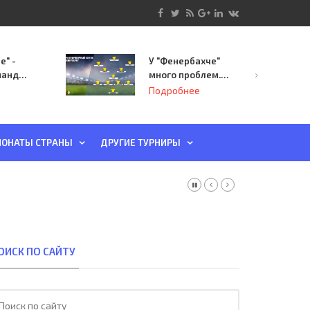
е" -
У "Фенербахче"
манда
много проблем.
инает
Но он опасен для
Подробнее
й-офф
"Зенита"
ы
ОНАТЫ СТРАНЫ
ДРУГИЕ ТУРНИРЫ
ОИСК ПО САЙТУ