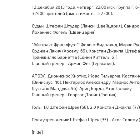
12 декабря 2013 года, четверг. 22:00 мск. Группа F
32400 зрителей (вместимость - 52300).
Судьи: Штефан Штудер (Ланси, Швейцария), Сандро
Йоханнес Фогель (Швейцария).
"Айнтрахт Франкфурт": Феликс Видвальд, Марко Русс
Срджан Лакич (Хоселу, 69), Констан Джакпа, Штеф
Транквилло Барнетта (Сонни Киттель, 61).
Главный тренер - Армин Фех (Германия).
АПОЭЛ: Дионисиос Хиотис, Жоао Гильерме, Костаки
(Винисиус, 46), Нектариос Александру, Мариос Анто
(Густаво Мандука, 46), Ариц Борда, Атос Солому.
Главный тренер - Гиоргос Донис (Греция).
Голы: 1:0 Штефан Шрек (68), 2:0 Констан Джакпа (77)
Предупреждения: Штефан Шрек (35) - Атос Солому (37
[hide]