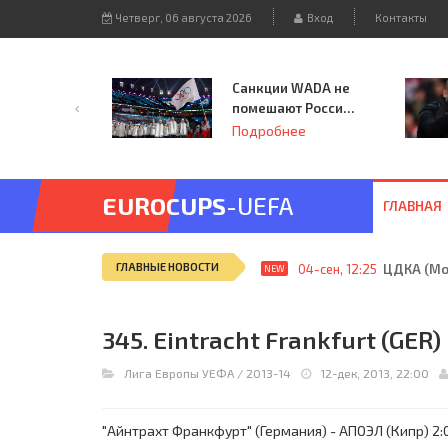
Четверг, 06 августа 2026
Вход
Контакты
Санкции WADA не
помешают России
принять
Подробнее
чемпионат
Европы и финал
Лиги чемпионов.
EUROCUPS
-UEFA
ГЛАВНАЯ
ГЛАВНЫЕ НОВОСТИ
04-сен, 12:25
ЦДКА (Мос
NEW
345. Eintracht Frankfurt (GER)
Лига Европы УЕФА
/
2013-14
12-дек, 2013, 22:00
"Айнтрахт Франкфурт" (Германия) - АПОЭЛ (Кипр) 2:0