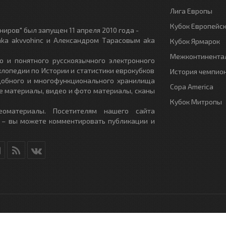
Лига Европы
Кубок Европейс
иров" был запущен 11 апреля 2010 года -
ka akvvohinc и Александром Тарасовым aka
Кубок Ярмарок
Межконтинентал
о и понятного русскоязычного электронного
клопедии по Истории и статистики еврокубков
История чемпио
удобного и многофункционального хранилища
Copa America
е материалы, видео и фото материалы, сканы
Кубок Митропы
еоматериалы. Посетителям нашего сайта
 – вы можете комментировать публикации и
RU
- All Rights Reserved.