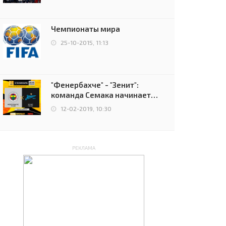
чемпионов.
Чемпионаты мира
25-10-2015, 11:13
"Фенербахче" - "Зенит":
команда Семака начинает
путь в плей-офф Лиги
12-02-2019, 10:30
Европы
РЕКЛАМА