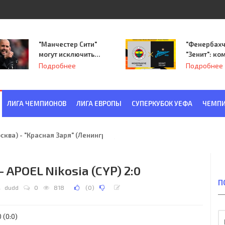
"Манчестер Сити"
"Фенербахч
могут исключить
"Зенит": ко
из Лиги
Семака нач
Подробнее
Подробнее
чемпионов.
путь в пле
Лиги Европ
ЛИГА ЧЕМПИОНОВ
ЛИГА ЕВРОПЫ
СУПЕРКУБОК УЕФА
ЧЕМПИ
ква) - "Красная Заря" (Ленинград) 6:2
 - APOEL Nikosia (CYP) 2:0
П
dudd
0
818
(
0
)
 (0:0)