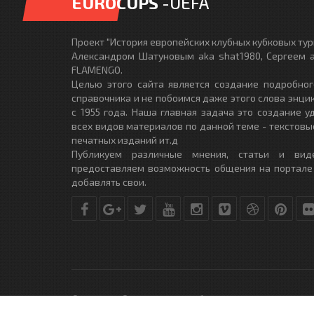
EUROCUPS
-UEFA
Проект "История европейских клубных кубковых турн
Александром Шатуновым aka shat1980, Сергеем a
FLAMENGO.
Целью этого сайта является создание подробног
справочника и не побоимся даже этого слова энци
с 1955 года. Наша главная задача это создание 
всех видов материалов по данной теме - текстовы
печатных изданий ит.д
Публикуем различные мнения, статьи и вид
предоставляем возможность общения на портале
добавлять свои.
© Copyright © 2010-2017. Разработано студией
DLE-THEME.