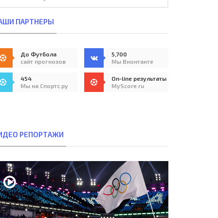
АШИ ПАРТНЕРЫ
До Футбола
5,700
сайт прогнозов
Мы Вконтакте
454
On-line результаты
Мы на Спортс.ру
MyScore.ru
ИДЕО РЕПОРТАЖИ