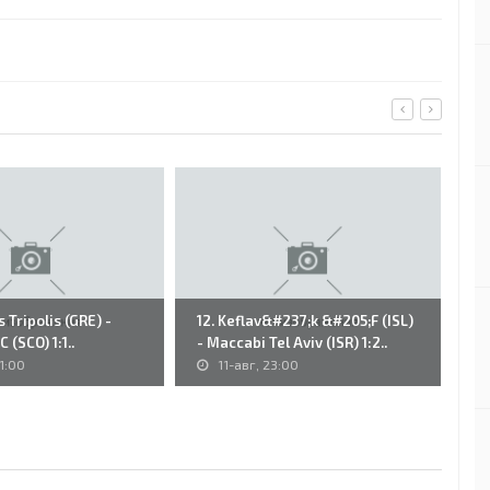
 Tripolis (GRE) -
12. Keflav&#237;k &#205;F (ISL)
81
 (SCO) 1:1..
- Maccabi Tel Aviv (ISR) 1:2..
Di
1:00
11-авг, 23:00