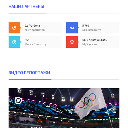
НАШИ ПАРТНЕРЫ
До Футбола
5,700
сайт прогнозов
Мы Вконтакте
454
On-line результаты
Мы на Спортс.ру
MyScore.ru
ВИДЕО РЕПОРТАЖИ