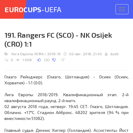
EUROCUPS
-UEFA
Откр
меню
191. Rangers FC (SCO) - NK Osijek
(CRO) 1:1
Лига Европы УЕФА
/
2018-19
02-авг, 2018, 21:45
dudd
0
1 008
(
0
)
Глазго Рейнджерс (Глазго, Шотландия) - Осиек (Осиек,
Хорватия) - 1:1 (0:0).
Лига Европы 2018/2019. Квалификационный этап. 2-й
квалификационный раунд. 2-й матч.
02 августа 2018 года, четверг. 19:45 СЕТ. Глазго, Шотландия.
Облачно. +17°C. Стадион Айброкс. 48202 зрителя (94 % при
вместимости 51082).
Главный судья: Деннис Хиглер (Голландия). Ассистенты: Йост