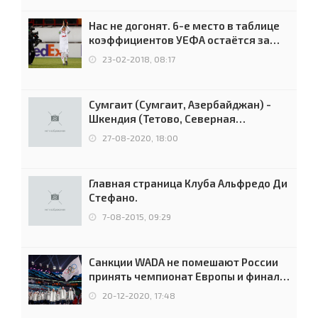
Нас не догонят. 6-е место в таблице
коэффициентов УЕФА остаётся за
Россией
23-02-2018, 08:17
Сумгаит (Сумгаит, Азербайджан) -
Шкендия (Тетово, Северная
Македония) - 0:2 (0:0)
27-08-2020, 18:00
Главная страница Клуба Альфредо Ди
Стефано.
7-08-2015, 09:29
Санкции WADA не помешают России
принять чемпионат Европы и финал
Лиги чемпионов.
20-12-2020, 17:48