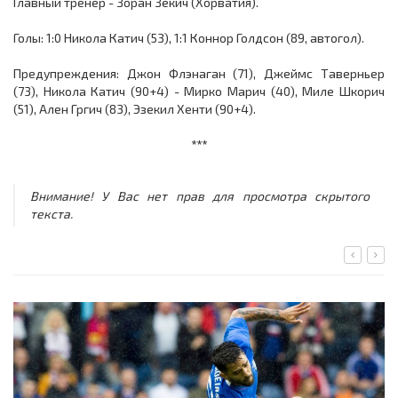
Главный тренер - Зоран Зекич (Хорватия).
Голы: 1:0 Никола Катич (53), 1:1 Коннор Голдсон (89, автогол).
Предупреждения: Джон Флэнаган (71), Джеймс Таверньер
(73), Никола Катич (90+4) - Мирко Марич (40), Миле Шкорич
(51), Ален Гргич (83), Эзекил Хенти (90+4).
***
Внимание! У Вас нет прав для просмотра скрытого
текста.