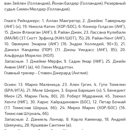
ван Зейлен (Голландия), Йохан Балдер (Голландия). Резервный
судья: Симен Мюлдер (Голландия).
Глазго Рейнджерс: 1. Аллан Макгрегор; 2. Джеймс Таверньер
(АНГ) (к), 19. Никола Катич (ХОР/БОС), 6. Коннор Голдсон (АНГ),
15. Джон Флэнаган (АНГ); 8. Райан Джек, 23. Лассана Кулибали
(МАЛИ) (37. Скотт Эрфилд (КАН/ШОТ), 75); 26. Райан Кент (АНГ),
10. Овимумо Эжариа (АНГ) (16. Эндрю Холлидей, 90+3), 21.
Даниэл Кандеяш (ПОР) (11. Джош Уиндасс (АНГ), 85); 20.
Альфредо Морелос (КОЛ).
Запасные: 7. Джейми Мёрфи, 9. Садик Умар (НИГ), 25. Джейк
Анвик (АНГ) (в), 40. Гленн Миддлтон.
Главный тренер - Стивен Джерард (Англия).
Осиек: 13. Марко Маленица; 23. Ален Гргич, 4. Гути Томелин
(БРА/ИТА), 21. Миле Шкорич, 3. Борна Баришич (к); 5. Бенедикт
Миоч (25. Марин Пиль, 80), 20. Роберт Мудражия; 45. Эзекил
Хенти (НИГ), 30. Харис Хайрадинович (БОС), 12. Петар Бочкай
(17. Томислав Шорша, 66); 24. Мирко Марич (ХОР/БОС) (16.
Томислав Штркаль, 66).
Запасные: 2. Даниель Лончар, 8. Карло Каменар, 18. Андрей
Шимунец, 28. Кршеван Сантини (в).