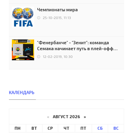
Чемпионаты мира
25-10-2015, 11:13
"Фенербахче" - "Зенит": команда
Семака начинает путь в плей-офф
Лиги Европы
12-02-2019, 10:30
КАЛЕНДАРЬ
«
АВГУСТ 2026 »
ПН
ВТ
СР
ЧТ
ПТ
СБ
ВС