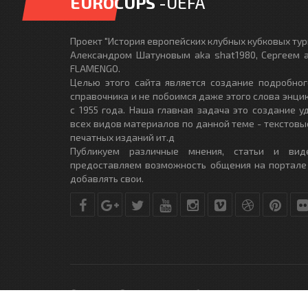
EUROCUPS
-UEFA
Проект "История европейских клубных кубковых турн
Александром Шатуновым aka shat1980, Сергеем a
FLAMENGO.
Целью этого сайта является создание подробног
справочника и не побоимся даже этого слова энци
с 1955 года. Наша главная задача это создание 
всех видов материалов по данной теме - текстовы
печатных изданий ит.д
Публикуем различные мнения, статьи и вид
предоставляем возможность общения на портале
добавлять свои.
© Copyright © 2010-2017. Разработано студией
DLE-THEME.