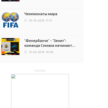
чемпионов.
Чемпионаты мира
25-10-2015, 11:13
"Фенербахче" - "Зенит":
команда Семака начинает
путь в плей-офф Лиги
12-02-2019, 10:30
Европы
РЕКЛАМА