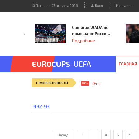
Пятница, 07 августа 2026
Вход
Контакты
Санкции WADA не
помешают России
принять
Подробнее
чемпионат
Европы и финал
Лиги чемпионов.
EUROCUPS
-UEFA
ГЛАВНАЯ
ГЛАВНЫЕ НОВОСТИ
04-сен, 12:25
ЦДКА (Мос
NEW
1992-93
Назад
1
...
4
5
6