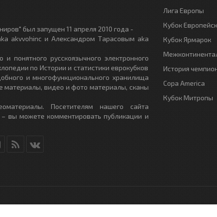
Лига Европы
Кубок Европейс
иров" был запущен 11 апреля 2010 года -
ka akvvohinc и Александром Тарасовым aka
Кубок Ярмарок
Межконтинентал
о и понятного русскоязычного электронного
клопедии по Истории и статистики еврокубков
История чемпио
удобного и многофункционального хранилища
Copa America
е материалы, видео и фото материалы, сканы
Кубок Митропы
еоматериалы. Посетителям нашего сайта
 – вы можете комментировать публикации и
RU
- All Rights Reserved.