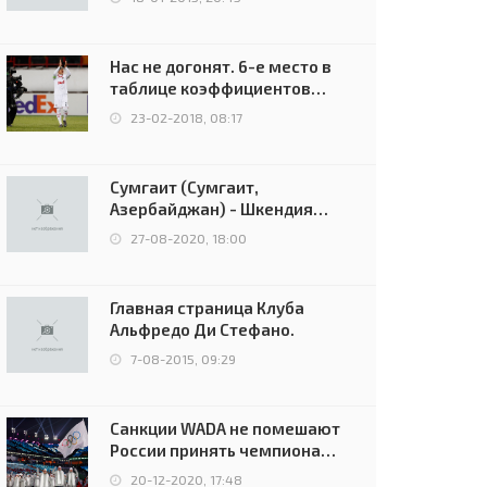
Нас не догонят. 6-е место в
таблице коэффициентов
УЕФА остаётся за Россией
23-02-2018, 08:17
Сумгаит (Сумгаит,
Азербайджан) - Шкендия
(Тетово, Северная
27-08-2020, 18:00
Македония) - 0:2 (0:0)
Главная страница Клуба
Альфредо Ди Стефано.
7-08-2015, 09:29
Санкции WADA не помешают
России принять чемпионат
Европы и финал Лиги
20-12-2020, 17:48