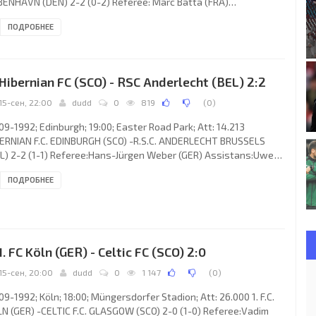
ENHAVN (DEN) 2-2 (0-2) Referee: Marc Batta (FRA)
istans:Pierre Crochemore, Jacques Poudevigne (FRA) Goals: 0-1
ПОДРОБНЕЕ
 Mikkelsen 17; 0-2 Stéphane Heychoz 22; 1-2 Beat Sutter 51; 2-2
seppe Manfreda 52. XAMAX F.C. (coach: Ulrich “Uli” Stielike):
rent Delay, François Froidevaux(Philippe Cravero 78), Hany
zy, Stéphane Heychoz, José Maria da Silva “ZÉ MARIA”, Guerino
 Hibernian FC (SCO) - RSC Anderlecht (BEL) 2:2
15-сен, 22:00
dudd
0
819
(
0
)
09-1992; Edinburgh; 19:00; Easter Road Park; Att: 14.213
ERNIAN F.C. EDINBURGH (SCO) -R.S.C. ANDERLECHT BRUSSELS
L) 2-2 (1-1) Referee:Hans-Jürgen Weber (GER) Assistans:Uwe
uschat, Egbert Engler (GER) Goals: 1-0 Dave Beaumont 04; 1-1
ПОДРОБНЕЕ
c Degryse 39 (pen); 1-2 Peter van Vossen 67; 2-2 Pat McGinlay
 HIBERNIAN F.C. (coach: Martin Murphy Ferguson): John Burridge,
lie Miller, Graham Mitchell, Neil Orr, Dave Beaumont, Brian
ilton (Gareth Evans 80), Murdo MacLeod, Micky Weir, Pat
 1. FC Köln (GER) - Celtic FC (SCO) 2:0
15-сен, 20:00
dudd
0
1 147
(
0
)
09-1992; Köln; 18:00; Müngersdorfer Stadion; Att: 26.000 1. F.C.
N (GER) -CELTIC F.C. GLASGOW (SCO) 2-0 (1-0) Referee:Vadim