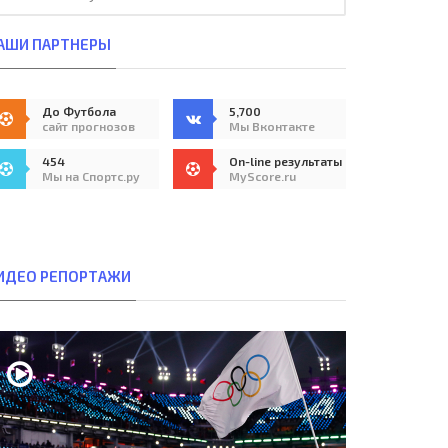
АШИ ПАРТНЕРЫ
До Футбола
5,700
сайт прогнозов
Мы Вконтакте
454
On-line результаты
Мы на Спортс.ру
MyScore.ru
ИДЕО РЕПОРТАЖИ