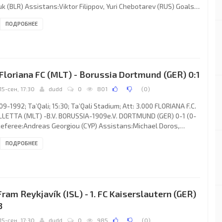
k (BLR) Assistans:Viktor Filippov, Yuri Chebotarev (RUS) Goals:
 Jann Jensen 25; 2-0 Frank Ordenewitz 82. 1. F.C. KÖLN
ПОДРОБНЕЕ
ach:Jörg Berger): Bodo Illgner, Jann Jensen, Alfons Higl, Karsten
mann, Andrzej Rudy, Pierre Littbarski, Hans-Dieter Flick, Horst
dt (Patrick Weiser 89), Rico Steinmann, Dirk Lehmann (Ralf
rm 88), Frank Ordenewitz. CELTIC F.C.
 Floriana FC (MLT) - Borussia Dortmund (GER) 0:1
15-сен, 17:30
dudd
0
801
(
0
)
09-1992; Ta’Qali; 15:30; Ta’Qali Stadium; Att: 3.000 FLORIANA F.C.
LETTA (MLT) -B.V. BORUSSIA-1909e.V. DORTMUND (GER) 0-1 (0-
Referee:Andreas Georgiou (CYP) Assistans:Michael Doros,
himos Papacharalambous (CYP) Goal: 0-1 Michael Rummenigge
ПОДРОБНЕЕ
 FLORIANA F.C. (coach: Mario Borg): David Cluett, John Buttigieg,
nis Cauchi, Pierre Brincat, James Briscoe (Mario Caruana 76),
ert Busuttil (Mark Marlow 86), Mark Miller, Jesmond Delia, Kim
ght, David Galea, Brian Crawley. B.V.
 Fram Reykjavík (ISL) - 1. FC Kaiserslautern (GER)
3
15-сен, 17:30
dudd
0
985
(
0
)