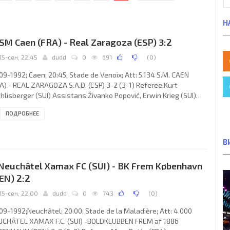
Н
 SM Caen (FRA) - Real Zaragoza (ESP) 3:2
15-сен, 22:45
dudd
0
691
(
0
)
09-1992; Caen; 20:45; Stade de Venoix; Att: 5.134 S.M. CAEN
A) - REAL ZARAGOZA S.A.D. (ESP) 3-2 (3-1) Referee:Kurt
hlisberger (SUI) Assistans:Živanko Popović, Erwin Krieg (SUI)
ls: 1-0 Stéphane Paille 06; 2-0 Xavier Gravelaine 15; 2-1 Jesús
ПОДРОБНЕЕ
CÍA SANJUÁN 31; 3-1 Stéphane Paille 37; 3-2 Miguel PARDEZA
hardo 79. S.M. CAEN (coach: Daniel Jeandupeux): Philippe
tanier, Philippe Avenet, Hubert Fournuer, Christophe Point,
В
n Lebourgeois (Joёl Germain 28), Hippolyte Dangbeto
 Neuchâtel Xamax FC (SUI) - BK Frem København
EN) 2:2
15-сен, 22:00
dudd
0
743
(
0
)
09-1992;Neuchâtel; 20:00; Stade de la Maladière; Att: 4.000
UCHÂTEL XAMAX F.C. (SUI) -BOLDKLUBBEN FREM af 1886