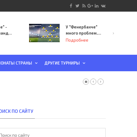
е" -
У "Фенербахче"
манда
много проблем.
инает
Но он опасен для
Подробнее
й-офф
"Зенита"
ы
ОНАТЫ СТРАНЫ
ДРУГИЕ ТУРНИРЫ
ОИСК ПО САЙТУ