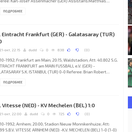
eree: Karl-Josef Assenmacher (GER) Assistans:Matthias
ller, Hans-Peter Dellwing (GER) Goals: 0-1 George Weah 16; 0-2
ПОДРОБНЕЕ
rge Weah 35. S.S.C. NAPOLI S.p.A. (coach: Claudio Ranieri):
vanni Galli, Ciro Ferrara, Giovanni Francini, Giancarlo Corradini
berto Policano 82), Massimo Crippa, Massimo Mauro, Fausto
i, Jonas Thern, Gianfranco Zola, Antônio de Oliveira
. Eintracht Frankfurt (GER) - Galatasaray (TUR)
0
21-окт, 22:15
dudd
0
838
(
0
)
10-1992; Frankfurt am Main; 20:15; Waldstadion; Att: 40.802 S.G.
TRACHT FRANKFURT am MAIN FUSSBALL e.V. (GER) -
ATASARAY S.K. ISTANBUL (TUR) 0-0 Referee: Brian Robert
inley (SCO) Assistans:Hugh Dallas, James Robert Renton (SCO)
ПОДРОБНЕЕ
. EINTRACHT (coach: Dragoslav Stepanović): Uli Stein, Manfred
z, Dietmar Roth, Uwe Bindewald, Augustine “Jay-Jay” Okocha,
 Rahn (Rudolf Bommer 82), Stefan Studer, Dirk Wolf, Ralf
er, Anthony Yeboah, Axel Kruse. GALATASARAY S.K. (coach:
. Vitesse (NED) - KV Mechelen (BEL) 1:0
l-Heinz
21-окт, 22:00
dudd
0
725
(
0
)
10-1992; Arnhem; 20:00; Stadion Nieuw Monnikenhuize; Att:
99 S.B.V. VITESSE ARNHEM (NED) -K.V. MECHELEN (BEL) 1-0 (1-0)