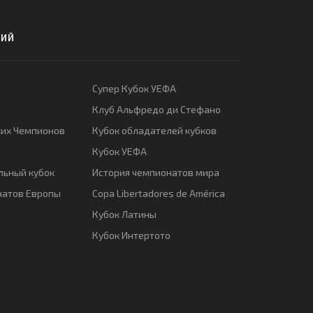
РИЙ
Супер Кубок УЕФА
Клуб Альфредо ди Стефано
ких Чемпионов
Кубок обладателей кубков
Кубок УЕФА
ьный кубок
История чемпионатов мира
натов Европы
Copa Libertadores de América
Кубок Латины
Кубок Интертото