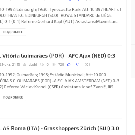
10-1992; Edinburgh; 19:30; Tynecastle Park; Att: 16.897 HEART of
LOTHIAN F.C. EDINBURGH (SCO) -ROYAL STANDARD de LIÈGE
L) 0-1 (0-1) Referee:Gerhard Kapl (AUT) Assistans:Maximilian
lzl, Gerd Grabher (AUT) Goal: 0-1 Alain Bettango 07. HEART of
ПОДРОБНЕЕ
LOTHIAN F.C. (coach: Joseph “Joe” Jordan): Henry Smith, Graeme
g, Craig Levein (Alan McLaren 46), Peter Van de Ven, Tosh
Inlay, Derek Ferguson (Ian Ferguson 73), Ian Baird, Gary
kay, Glynn Snodin, Eamonn Bannon, John Robertson. ROYAL
. Vitória Guimarães (POR) - AFC Ajax (NED) 0:3
21-окт, 21:15
dudd
0
729
(
0
)
10-1992; Guimarães; 19:15; Estádio Municipal; Att: 10.000
ÓRIA S.C. GUIMARÃES (POR) -A.F.C. AJAX AMSTERDAM (NED) 0-3
2) Referee:Václav Krondl (ČSFR) Assistans:Josef Zvonič, Jiří
ich (ČSFR) Goals: 0-1 Edgar Davids 01; 0-2 Stefan Pettersson 37;
ПОДРОБНЕЕ
 Dennis Bergkamp 48. VITÓRIA S.C. (coach: Mário Peres Ulibarri
RINHO PERES”): Jorge Luís MADUREIRA da Silva Freitas, Joaquim
hado Gonçalves “QUIM MACHADO”, Taoufik Hichri, Evandro
paio Fróes “TANTA”, DIMAS Manuel Marques Teixeira
. AS Roma (ITA) - Grasshoppers Zürich (SUI) 3:0