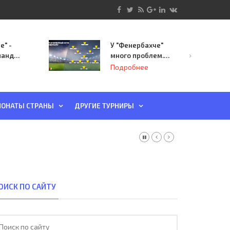
е" -
У "Фенербахче"
манда
много проблем.
инает
Но он опасен для
Подробнее
й-офф
"Зенита"
ы
ОНАТЫ СТРАНЫ
ДРУГИЕ ТУРНИРЫ
ОИСК ПО САЙТУ