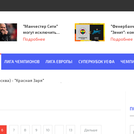
"Манчестер Сити"
"Фенербахч
могут исключить
"Зенит": ко
из Лиги
Семака нач
Подробнее
Подробнее
чемпионов.
путь в пле
Лиги Европ
ЛИГА ЧЕМПИОНОВ
ЛИГА ЕВРОПЫ
СУПЕРКУБОК УЕФА
ЧЕМПИ
ква) - "Красная Заря" (Ленинград) 6:2
П
6
7
8
9
10
...
13
Дальше