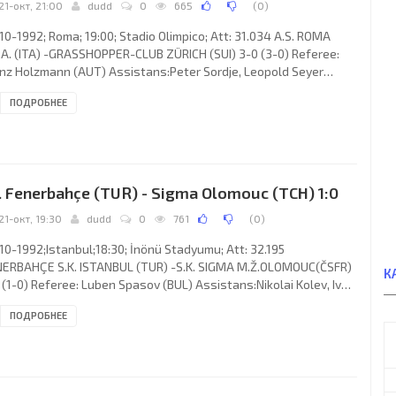
21-окт, 21:00
dudd
0
665
(
0
)
10-1992; Roma; 19:00; Stadio Olimpico; Att: 31.034 A.S. ROMA
.A. (ITA) -GRASSHOPPER-CLUB ZÜRICH (SUI) 3-0 (3-0) Referee:
nz Holzmann (AUT) Assistans:Peter Sordje, Leopold Seyer
T) Goals: 1-0 Andrea Carnevale 18; 2-0 Ruggerio Rizzitelli 25; 3-0
ПОДРОБНЕЕ
seppe Giannini 42. A.S. ROMAS.p.A. (coach: Vujadin Boškov):
vanni Cervone, Luigi Garzya, Amedeo Carboni, Giovanni
centini, Silvano Benedetti, ALDAIR Nascimento dos Santos,
iša Mihajlović, Thomas “Icke” Häßler, Andrea Carnevale,
. Fenerbahçe (TUR) - Sigma Olomouc (TCH) 1:0
21-окт, 19:30
dudd
0
761
(
0
)
10-1992;Istanbul;18:30; İnönü Stadyumu; Att: 32.195
ERBAHÇE S.K. ISTANBUL (TUR) -S.K. SIGMA M.Ž.OLOMOUC(ČSFR)
К
 (1-0) Referee: Luben Spasov (BUL) Assistans:Nikolai Kolev, Ivan
isov Lekov (BUL) Goal: 1-0 Ismail Kartal 36 (pen). FENERBAHÇE
ПОДРОБНЕЕ
. (coach: Jozef Vengloš): Engin Ipekoğlu, Ismail Kartal, Semih
akuran, Müjdat Yetkiner, Şenol Ustaömeroğlu, Ilker
cioğlu(Tanju Çolak 62), Gérson Cândido de Paula “GÉRSON
APA”, Oğuz Çetin,Džoni Novak, Rıdvan Dilmen, Aykut Kocaman.
.