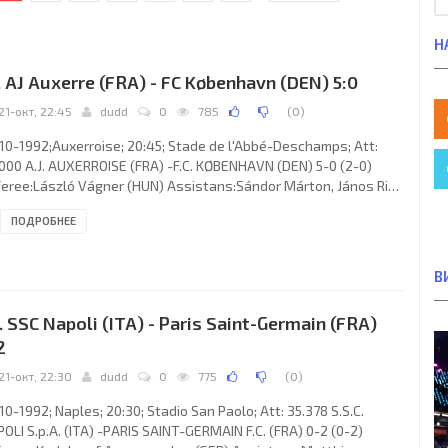
Н
. AJ Auxerre (FRA) - FC København (DEN) 5:0
21-окт, 22:45
dudd
0
785
(
0
)
10-1992;Auxerroise; 20:45; Stade de l'Abbé-Deschamps; Att:
000 A.J. AUXERROISE (FRA) -F.C. KØBENHAVN (DEN) 5-0 (2-0)
eree:László Vágner (HUN) Assistans:Sándor Márton, János Ring
N) Goals: 1-0 Gérald Baticle 15; 2-0 Gérald Baticle 40; 3-0
ПОДРОБНЕЕ
entin Martins 53; 4-0 Gérald Baticle 80; 5-0 Didier Otokore 90.
. AUXERROISE (coach: Guy Roux): Bruno Martini, Thierry Bonalair,
liam Prunier, Frank Verlaat (Alain Goma 46), Stéphane Mahé,
В
iel Dutuel, Corentin Martins, Raphaël Guerreiro,
. SSC Napoli (ITA) - Paris Saint-Germain (FRA)
2
21-окт, 22:30
dudd
0
775
(
0
)
10-1992; Naples; 20:30; Stadio San Paolo; Att: 35.378 S.S.C.
OLI S.p.A. (ITA) -PARIS SAINT-GERMAIN F.C. (FRA) 0-2 (0-2)