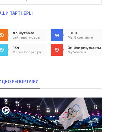
АШИ ПАРТНЕРЫ
До Футбола
5,700
сайт прогнозов
Мы Вконтакте
454
On-line результаты
Мы на Спортс.ру
MyScore.ru
ИДЕО РЕПОРТАЖИ