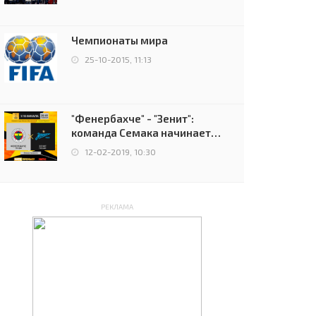
чемпионов.
Чемпионаты мира
25-10-2015, 11:13
"Фенербахче" - "Зенит":
команда Семака начинает
путь в плей-офф Лиги
12-02-2019, 10:30
Европы
РЕКЛАМА