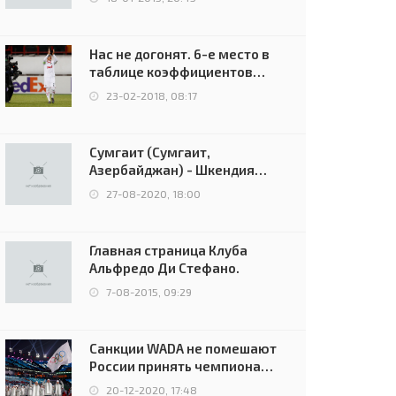
Нас не догонят. 6-е место в
таблице коэффициентов
УЕФА остаётся за Россией
23-02-2018, 08:17
Сумгаит (Сумгаит,
Азербайджан) - Шкендия
(Тетово, Северная
27-08-2020, 18:00
Македония) - 0:2 (0:0)
Главная страница Клуба
Альфредо Ди Стефано.
7-08-2015, 09:29
Санкции WADA не помешают
России принять чемпионат
Европы и финал Лиги
20-12-2020, 17:48