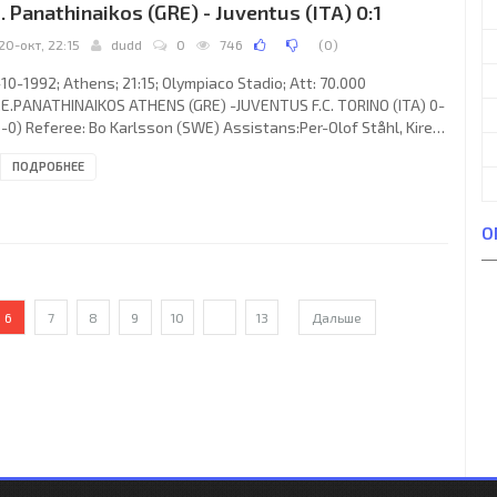
. Panathinaikos (GRE) - Juventus (ITA) 0:1
20-окт, 22:15
dudd
0
746
(
0
)
10-1992; Athens; 21:15; Olympiaco Stadio; Att: 70.000
.E.PANATHINAIKOS ATHENS (GRE) -JUVENTUS F.C. TORINO (ITA) 0-
0-0) Referee: Bo Karlsson (SWE) Assistans:Per-Olof Ståhl, Kire
nkovski (SWE) Goal: 0-1 David Platt 79. P.A.E.PANATHINAIKOS
ПОДРОБНЕЕ
ach: Ivan “Ivica” Osim): Józef Wandzik, Stratos Apostolakis,
tas Mavridis, Marinos Ouzounidis, Louis Christodoulou, Giorgos
is, Giannis Kalitzakis, Kostas Antoniou, Kostas Frantzeskos,
О
ros Marangos, Krzysztof Warzycha. JUVENTUS F.C.
6
7
8
9
10
...
13
Дальше