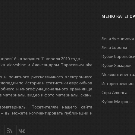
МЕНЮ КАТЕГО
Лига Чемпионов
Лига Европы
Кубок Европейс
иров" был запущен 11 апреля 2010 года -
ka akvvohinc и Александром Тарасовым aka
Кубок Ярмарок
Межконтинентал
о и понятного русскоязычного электронного
клопедии по Истории и статистики еврокубков
История чемпио
удобного и многофункционального хранилища
Copa America
е материалы, видео и фото материалы, сканы
Кубок Митропы
еоматериалы. Посетителям нашего сайта
 – вы можете комментировать публикации и