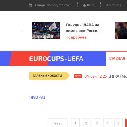
Четверг, 06 августа 2026
Вход
Контакты
Санкции WADA не
помешают России
принять
Подробнее
чемпионат
Европы и финал
Лиги чемпионов.
EUROCUPS
-UEFA
ГЛАВНАЯ
ГЛАВНЫЕ НОВОСТИ
04-сен, 12:25
ЦДКА (Мос
NEW
1992-93
Назад
1
2
3
4
5