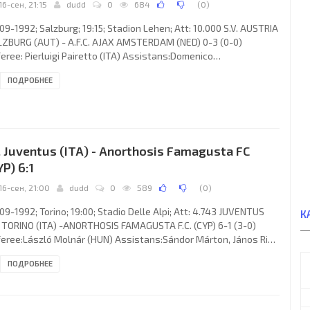
16-сен, 21:15
dudd
0
684
(
0
)
09-1992; Salzburg; 19:15; Stadion Lehen; Att: 10.000 S.V. AUSTRIA
ZBURG (AUT) - A.F.C. AJAX AMSTERDAM (NED) 0-3 (0-0)
eree: Pierluigi Pairetto (ITA) Assistans:Domenico
icone,Maurizio Padovan (ITA) Goals: 0-1 Edgar Davids 53; 0-2
ПОДРОБНЕЕ
c Overmars 65; 0-3 Michel Kreek 80. S.V. AUSTRIA (coach: Otto
ić): Herbert Ilsanker, Heribert Weber, Kurt Garger, Leo Lainer
dreas Lipa 46), Hermann Stadler, Gerald Willfurth, Ivo Ergovic
dreas Reisinger 65), Wolfgang Feiersinger, Hannes
. Juventus (ITA) - Anorthosis Famagusta FC
YP) 6:1
16-сен, 21:00
dudd
0
589
(
0
)
09-1992; Torino; 19:00; Stadio Delle Alpi; Att: 4.743 JUVENTUS
К
. TORINO (ITA) -ΑNORTHOSIS FAMAGUSTA F.C. (CYP) 6-1 (3-0)
eree:László Molnár (HUN) Assistans:Sándor Márton, János Ring
N) Goals: 1-0 Roberto Baggio 04; 2-0 Andreas Möller 11; 3-0
ПОДРОБНЕЕ
nluca Vialli 43; 4-0 Antonio Conte 46; 5-0 Gianluca Vialli 62; 6-0
eno Torricelli 75; 6-1 Timur Ketsbaya 84. JUVENTUS F.C.
ach:Giovanni Trapattoni): Angelo Peruzzi, Moreno Torricelli, Dino
gio, Roberto Galia, Jürgen Kohler, Massimo