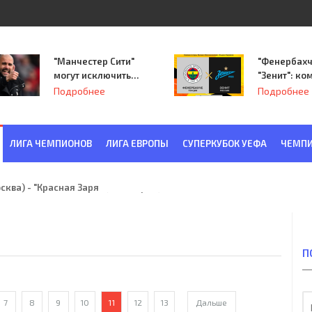
"Манчестер Сити"
"Фенербахч
могут исключить
"Зенит": ко
из Лиги
Семака нач
Подробнее
Подробнее
чемпионов.
путь в пле
Лиги Европ
ЛИГА ЧЕМПИОНОВ
ЛИГА ЕВРОПЫ
СУПЕРКУБОК УЕФА
ЧЕМПИ
ква) - "Красная Заря" (Ленинград) 6:2
П
7
8
9
10
11
12
13
Дальше