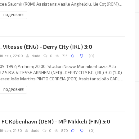
cea Salomir (ROM) Assistans:Vasile Angheloiu, Ilie Coţ (ROM)
.S.(coach: Adolf Blutsch): Janusz Jojko, Krzysztof Maciejewski,
ПОДРОБНЕЕ
an Szewczyk, Dariusz Grzesik, Zdzisław Strojek (Dariusz
ny 64), Adam Ledwoń, Zaza Revishvili, Piotr Świerczewski,
egorz Borawski, Adam Kucz, Marek Świerczewski.
ATASARAY S.K. (coach: Karl-Heinz Feldkamp): Hayrettin
irbaş, Mert
. Vitesse (ENG) - Derry City (IRL) 3:0
16-сен, 22:00
dudd
0
716
(
0
)
09-1992; Arnhem; 20:00; Stadion Nieuw Monnikenhuize; Att:
92 S.B.V. VITESSE ARNHEM (NED) -DERRY CITY F.C. (IRL) 3-0 (1-0)
eree:João Martins PINTO CORREIA (POR) Assistans:João CARLOS
evedo António De ALMEIDA, FORTUNATOAlves de AZEVEDO
ПОДРОБНЕЕ
R) Goals: 1-0 John van den Brom 20; 2-0 John van den Brom 55; 3-
ans van Arum 90. S.B.V. VITESSE (coach: Herbert Neumann):
mond van der Gouw, Erwin van de Looi, Theo Bos, Arjan
meulen,Roberto Straal, Martin Laamers, John van den Brom,
né
. FC København (DEN) - MP Mikkeli (FIN) 5:0
16-сен, 21:30
dudd
0
870
(
0
)