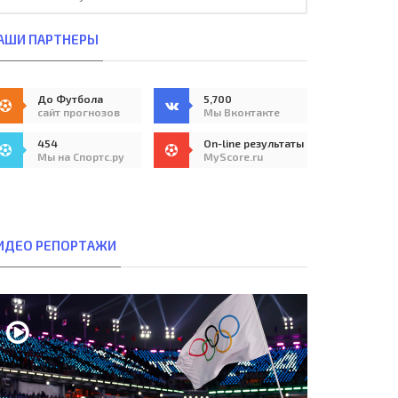
АШИ ПАРТНЕРЫ
До Футбола
5,700
сайт прогнозов
Мы Вконтакте
454
On-line результаты
Мы на Спортс.ру
MyScore.ru
ИДЕО РЕПОРТАЖИ