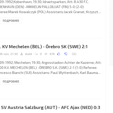
09-1992;København; 19:30; Idraetsparken; Att: 8.430 F.C.
ENHAVN (DEN) -MIKKELIN PALLOILIJAT (FIN) 5-0 (2-0)
eree:Marek Kowalczyk (POL) Assistans:Jacek Granat, Krzysztof
bik (POL) Goals: 1-0 Michael Johansen 12; 2-0 Iørn Peter Uldbjerg
ПОДРОБНЕЕ
 3-0 Michael Johansen 53; 4-0 Lars Højer Nielsen 69 (pen); 5-0
rre EgeskovLarsen 86. F.C. KØBENHAVN (coach: Benny Johansen):
le Emil Petersen, Lars Højer Nielsen (Morten Petersen 88), Ivan
lsen, Kenneth Wegner, Pierre EgeskovLarsen, Iørn
. KV Mechelen (BEL) - Örebro SK (SWE) 2:1
16-сен, 21:30
dudd
0
676
(
0
)
09-1992; Mechelen; 19:30; Argosstadion Achter de Kazerne; Att:
00 K.V. MECHELEN (BEL) -ÖREBRO S.K. (SWE) 2-1 (1-0) Referee:
ncesco Bianchi (SUI) Assistans: Paul Wyttenbach, Karl Baumann
I) Goals: 1-0 René Eykelkamp 32; 2-0 Glen De Boeck 63; 2-1 Pär
ПОДРОБНЕЕ
lqvist 83. K.V. MECHELEN (coach: Wilfried “Fi” Van Hoof): Michel
ud’homme, Davy Gijsbrechts, Bart Mauroo, Glen De Boeck, Joël
tholomeeusen, Constant “Stan” Van den Buys, Klas Ingesson,
nk Leen (Peter Jacobs 89), Patrick
. SV Austria Salzburg (AUT) - AFC Ajax (NED) 0:3