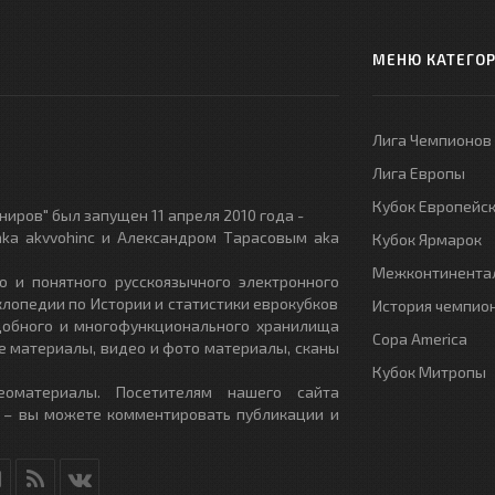
МЕНЮ КАТЕГО
Лига Чемпионов
Лига Европы
Кубок Европейс
иров" был запущен 11 апреля 2010 года -
ka akvvohinc и Александром Тарасовым aka
Кубок Ярмарок
Межконтинентал
о и понятного русскоязычного электронного
клопедии по Истории и статистики еврокубков
История чемпио
удобного и многофункционального хранилища
Copa America
е материалы, видео и фото материалы, сканы
Кубок Митропы
еоматериалы. Посетителям нашего сайта
 – вы можете комментировать публикации и