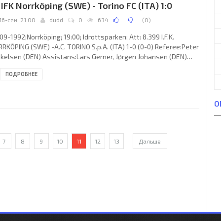
. IFK Norrköping (SWE) - Torino FC (ITA) 1:0
16-сен, 21:00
dudd
0
634
(
0
)
09-1992;Norrköping; 19:00; Idrottsparken; Att: 8.399 I.F.K.
RKÖPING (SWE) -A.C. TORINO S.p.A. (ITA) 1-0 (0-0) Referee:Peter
kelsen (DEN) Assistans:Lars Gerner, Jørgen Johansen (DEN)
l: 1-0 Per Blohm 82. I.F.K. NORRKÖPING (coach: John Sanny
ПОДРОБНЕЕ
und): Lars Eriksson, Sulo Vaattovaara, Slobodan Marović, Peter
n, Jonas Lind, Jan Kalén, Patrik Andersson (Michael Hansson
, Per Blohm, Evgeny Kuznetsov, Jonny Rödlund, Jan Hellström.
О
. TORINO (coach: Angelo Pereni): Luca Marchegiani,
7
8
9
10
11
12
13
Дальше