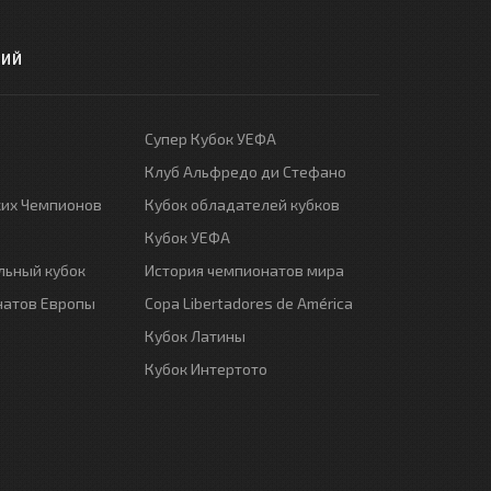
РИЙ
Супер Кубок УЕФА
Клуб Альфредо ди Стефано
ких Чемпионов
Кубок обладателей кубков
Кубок УЕФА
ьный кубок
История чемпионатов мира
натов Европы
Copa Libertadores de América
Кубок Латины
Кубок Интертото