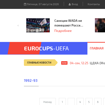
Пятница, 07 августа 2026
Вход
Контакты
Санкции WADA не
помешают России
принять
Подробнее
чемпионат
Европы и финал
Лиги чемпионов.
EUROCUPS
-UEFA
ГЛАВНАЯ
ГЛАВНЫЕ НОВОСТИ
04-сен, 12:25
ЦДКА (Мос
NEW
1992-93
Назад
1
...
4
5
6