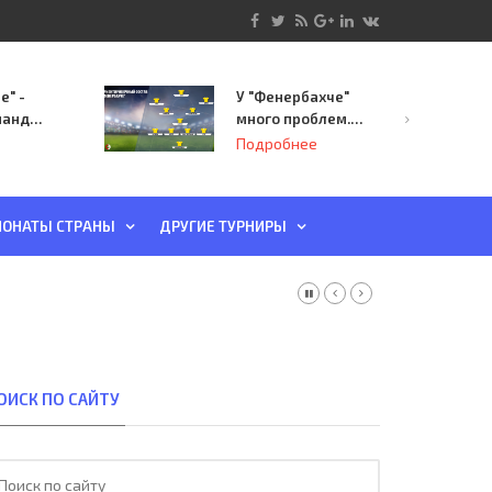
е" -
У "Фенербахче"
манда
много проблем.
инает
Но он опасен для
Подробнее
й-офф
"Зенита"
ы
ОНАТЫ СТРАНЫ
ДРУГИЕ ТУРНИРЫ
ОИСК ПО САЙТУ