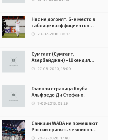
Нас не догонят. 6-е место в
таблице коэффициентов
УЕФА остаётся за Россией
23-02-2018, 08:17
Сумгаит (Сумгаит,
Азербайджан) - Шкендия
(Тетово, Северная
27-08-2020, 18:00
Македония) - 0:2 (0:0)
Главная страница Клуба
Альфредо Ди Стефано.
7-08-2015, 09:29
Санкции WADA не помешают
России принять чемпионат
Европы и финал Лиги
20-12-2020, 17:48