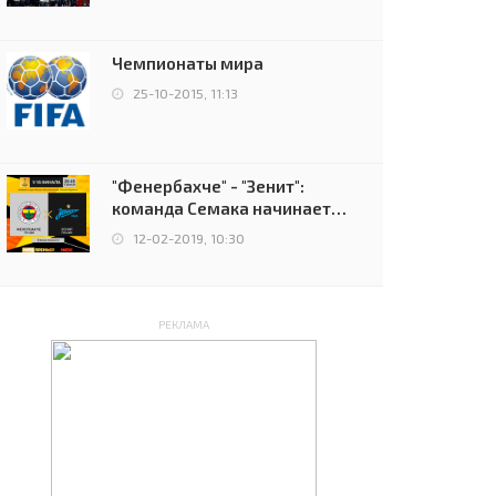
чемпионов.
Чемпионаты мира
25-10-2015, 11:13
"Фенербахче" - "Зенит":
команда Семака начинает
путь в плей-офф Лиги
12-02-2019, 10:30
Европы
РЕКЛАМА