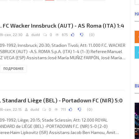
Н
. FC Wacker Innsbruck (AUT) - AS Roma (ITA) 1:4
16-сен, 22:30
dudd
0
675
(
0
)
09-1992; Innsbruck; 20:30; Stadion Tivoli; Att: 11.000 F.C. WACKER
SBRUCK (AUT) -A.S. ROMA S.p.A. (ITA) 1-4 (1-3) Referee:Manuel
Z VEGA (ESP) Assistans:José María MUÑIZ FARPÓN, José María
CÍA-ARANDA ENCINAR (ESP) Goals: 0-1 Giuseppe Giannini 15; 0-2
ПОДРОБНЕЕ
udio Paul CANIGGIA 20; 1-2 Michael Baur 34; 1-3 Giuseppe
nnini 41; 1-4 Roberto Muzzi 70. F.C. WACKER (coach: Branko
ner): Milan Oraze, Helmut Lorenz, Michael Streiter, Robert
В
inger, Andrzej Lesiak, Harald Schneider, Manfred
. Standard Liège (BEL) - Portadown FC (NIR) 5:0
16-сен, 22:15
dudd
0
711
(
0
)
09-1992; Liège; 20:15; Stade Sclessin; Att: 12.000 ROYAL
NDARD de LIÈGE (BEL) -PORTADOWN F.C. (NIR) 5-0 (2-0)
eree:Haim Lipkovitz (ISR) Assistans:Jacob Ben Hamou, Amit
in (ISR) Goals: 1-0 Patrick Asselman 08; 2-0 Patrick Asselman