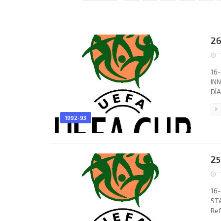
26
16-
INN
DÍA
GAR
Cla
1992-93
Gia
Els
Waz
25
16-
STA
Ref
Kle