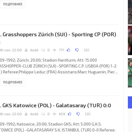
ПОДРОБНЕЕ
 3-0 Michaël Goossens 52; 4-0 Philippe Léonard 55; 5-0 Michaël
ssens 65. ROYAL STANDARD (coach: Arend “Arie” Haan): Gilbert
art, Régis Genaux (Mohammed Lashaf 77), ANDRÉ Alves da
Z, Stéphane Demol, Philippe Léonard, Alain Bettango, Guy
lers,
. Grasshoppers Zürich (SUI) - Sporting CP (POR)
2
16-сен, 22:00
dudd
0
717
(
0
)
09-1992; Zürich; 20:00; Stadion Hardturm; Att: 15.000
SSHOPPER-CLUB ZÜRICH (SUI) -SPORTING C.P. LISBOA (POR) 1-2
1) Referee:Philippe Leduc (FRA) Assistans:Marc Huguenin, Pierre
chemore (FRA) Goals: 1-0 Alain Sutter 36 (pen); 1-1 Krasimir
ПОДРОБНЕЕ
akov 44; 1-2 Andrzej Juskowiak 83. GRASSHOPPER-CLUB (coach:
 Beenhakker): Pascal Zuberbühler, Ciriaco Sforza, Ramón Vega,
urður Grétarsson, Harry Gämperle, Heinz Hermann, Néstor
ián DE VICENTE (Murat Yakin 86), Thomas Bickel, Joël Magnin
. GKS Katowice (POL) - Galatasaray (TUR) 0:0
16-сен, 22:00
dudd
0
659
(
0
)
09-1992; Katowice; 20:00; Stadion GKS; Att: 5.000 G.K.S.
OWICE (POL) -GALATASARAY S.K. ISTANBUL (TUR) 0-0 Referee: