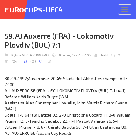
EUROCUPS
-UEFA
Откр
меню
59. AJ Auxerre (FRA) - Lokomotiv
Plovdiv (BUL) 7:1
Кубок УЕФА
/
1992-93
30-сен, 1992, 22:45
dudd
0
704
(
0
)
30-09-1992;Auxerroise; 20:45; Stade de l'Abbé-Deschamps; Att:
7.000
A.J. AUXERROISE (FRA) - F.C. LOKOMOTIV PLOVDIV (BUL) 7-1 (4-1)
Referee:William Keith Burge (WAL)
Assistans:Alan Christopher Howells, John Martin Richard Evans
(WAL)
Goals: 1-0 Gérald Baticle 02; 2-0 Christophe Cocard 11; 3-0 William
Prunier 12; 3-1 Ancho Sadakov 22; 4-1 Pascal Vahirua 26; 5-1
William Prunier 48; 6-1 Gérald Baticle 66; 7-1 Lilian Laslandes 80.
A.J. AUXERROISE (coach: Guy Roux):