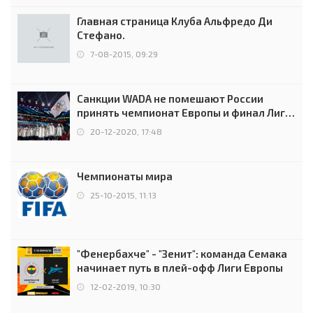
Главная страница Клуба Альфредо Ди
Стефано.
7-08-2015, 09:29
Санкции WADA не помешают России
принять чемпионат Европы и финал Лиги
чемпионов.
20-12-2020, 17:48
Чемпионаты мира
25-10-2015, 11:13
"Фенербахче" - "Зенит": команда Семака
начинает путь в плей-офф Лиги Европы
12-02-2019, 10:30