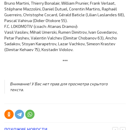
Bruno Martini, Thierry Bonalair, William Prunier, Frank Verlaat,
Stéphane Mazzolini, Daniel Dutuel, Corentin Martins, Raphaël
Guerreiro, Christophe Cocard, Gérald Baticle (Lilian Laslandes 68),
Pascal Vahirua (Didier Otokore 55).
F.C. LOKOMOTIV (coach: Atanas Dramov):
Vasil Vasilev, Mihail Umerski, Rumen Dimitrov, Ivan Govedarov,
Petar Pashev, Valentin Valchev (Dimitar Chobanov 63), Ancho
Sadakov, Stoyan Karapetrov, Lazar Vachkov, Simeon Krastev
(Dimitar Kehaev 75), Kostadin Vidolov.
***
Внимание! У Вас нет прав для просмотра скрытого
текста.
ПОХОЖИЕ НОВОСТИ