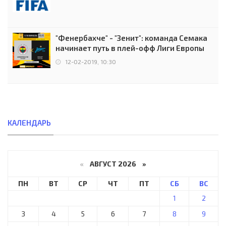
"Фенербахче" - "Зенит": команда Семака
начинает путь в плей-офф Лиги Европы
12-02-2019, 10:30
КАЛЕНДАРЬ
«
АВГУСТ 2026 »
ПН
ВТ
СР
ЧТ
ПТ
СБ
ВС
1
2
3
4
5
6
7
8
9