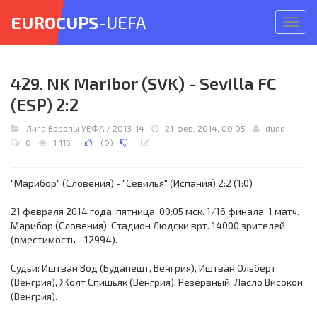
EUROCUPS
-UEFA
Откр
меню
429. NK Maribor (SVK) - Sevilla FC
(ESP) 2:2
Лига Европы УЕФА
/
2013-14
21-фев, 2014, 00:05
dudd
0
1 116
(
0
)
"Марибор" (Словения) - "Севилья" (Испания) 2:2 (1:0)
21 февраля 2014 года, пятница. 00:05 мск. 1/16 финала. 1 матч.
Марибор (Словения). Стадион Людски врт. 14000 зрителей
(вместимость - 12994).
Судьи: Иштван Вод (Будапешт, Венгрия), Иштван Ольберт
(Венгрия), Жолт Спишьяк (Венгрия). Резервный: Ласло Високои
(Венгрия).