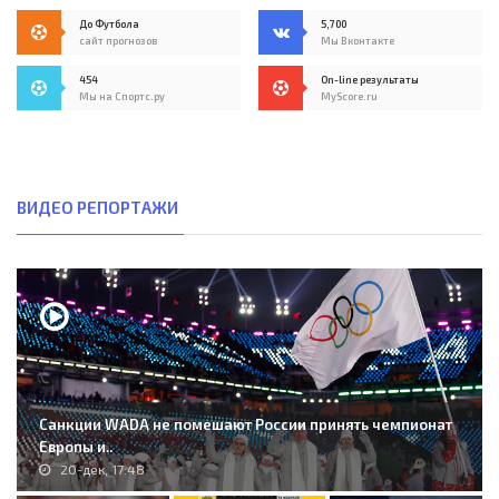
До Футбола
5,700
сайт прогнозов
Мы Вконтакте
454
On-line результаты
Мы на Спортс.ру
MyScore.ru
ВИДЕО РЕПОРТАЖИ
Санкции WADA не помешают России принять чемпионат
Европы и..
20-дек, 17:48