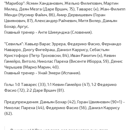
"Марибор": Ясмин Ханданович, Желько Филипович, Мартин
Милец, Деян Мезга (Даре Вршич, 75), Таварес (к), Жан-Филипп
Менди (Нусмир Файич, 86), Амир Дервишевич (Горан
Цвиянович, 87), Александер Райчевич, Митя Вилер, Дамьян
Бохар, Аргус.
Главный тренер - Анте Шимунджа (Словения).
"Севилья": Хавьер Варас Эррера, Федерико Фасио, Фернандо
Наварро, Диогу Фигейраш, Даниэл Каррису, Себастьян
Кристофоро (Петр Троховски, 84), Иван Ракитич (к), Кевин
Гамейро, Витоло, Николас Пареха (Висенте Иборра, 59), Денис
Черышев (Марко Марин, 40).
Главный тренер - Унай Эмери (Испания).
Голы: 1:0 Таварес (33), 1:1 Кевин Гамейро (47), 1:2 Федерико
Фасио (72), 2:2 Даре Вршич (81).
Предупреждения: Дамьян Бохар (42), Горан Цвиянович (90+1) -
Николас Пареха (44), Федерико Фасио (56), Даниэл Каррису
(62).