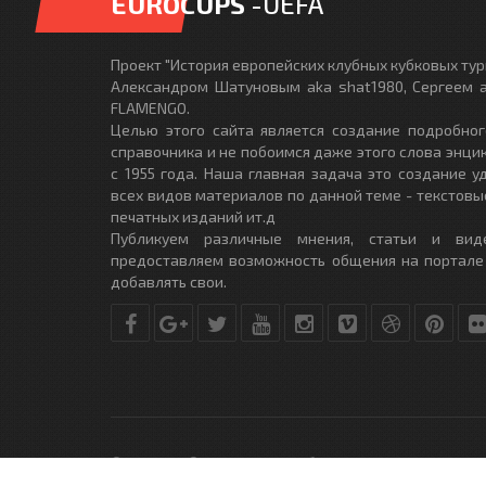
EUROCUPS
-UEFA
Проект "История европейских клубных кубковых турн
Александром Шатуновым aka shat1980, Сергеем a
FLAMENGO.
Целью этого сайта является создание подробног
справочника и не побоимся даже этого слова энци
с 1955 года. Наша главная задача это создание 
всех видов материалов по данной теме - текстовы
печатных изданий ит.д
Публикуем различные мнения, статьи и вид
предоставляем возможность общения на портале
добавлять свои.
© Copyright © 2010-2017. Разработано студией
DLE-THEME.