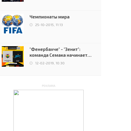
чемпионов.
Чемпионаты мира
25-10-2015, 11:13
"Фенербахче" - "Зенит":
команда Семака начинает
путь в плей-офф Лиги
12-02-2019, 10:30
Европы
РЕКЛАМА