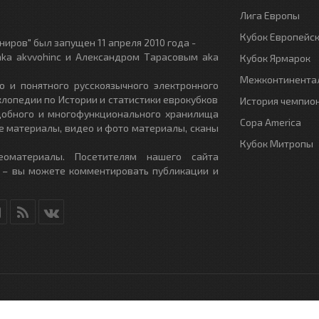
Лига Европы
Кубок Европейс
иров" был запущен 11 апреля 2010 года -
ka akvvohinc и Александром Тарасовым aka
Кубок Ярмарок
Межконтинентал
о и понятного русскоязычного электронного
клопедии по Истории и статистики еврокубков
История чемпио
удобного и многофункционального хранилища
Copa America
е материалы, видео и фото материалы, сканы
Кубок Митропы
еоматериалы. Посетителям нашего сайта
 – вы можете комментировать публикации и
RU
- All Rights Reserved.