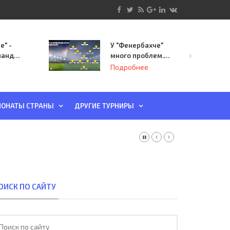
е" -
У "Фенербахче"
манда
много проблем.
инает
Но он опасен для
Подробнее
й-офф
"Зенита"
ы
ОНАТЫ СТРАНЫ
ДРУГИЕ ТУРНИРЫ
ОИСК ПО САЙТУ