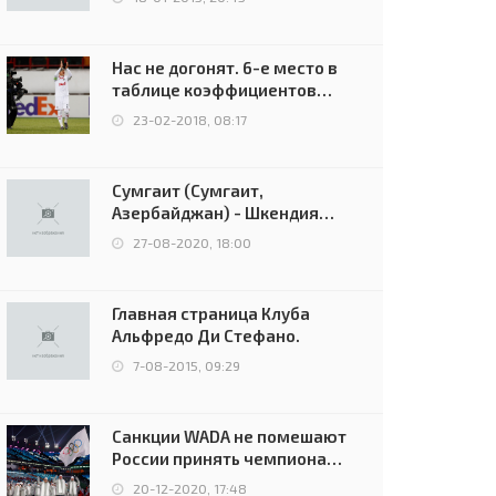
Нас не догонят. 6-е место в
таблице коэффициентов
УЕФА остаётся за Россией
23-02-2018, 08:17
Сумгаит (Сумгаит,
Азербайджан) - Шкендия
(Тетово, Северная
27-08-2020, 18:00
Македония) - 0:2 (0:0)
Главная страница Клуба
Альфредо Ди Стефано.
7-08-2015, 09:29
Санкции WADA не помешают
России принять чемпионат
Европы и финал Лиги
20-12-2020, 17:48