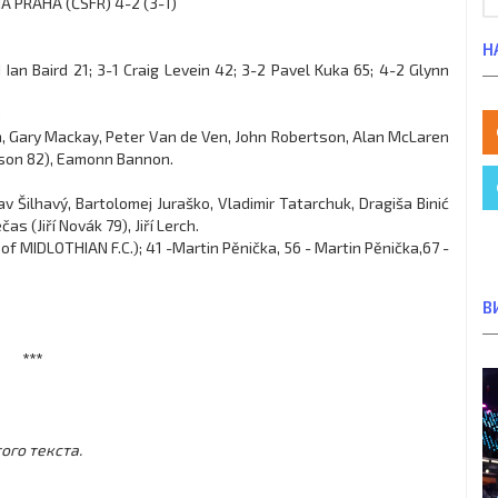
A PRAHA (ČSFR) 4-2 (3-1)
Н
1 Ian Baird 21; 3-1 Craig Levein 42; 3-2 Pavel Kuka 65; 4-2 Glynn
:
n, Gary Mackay, Peter Van de Ven, John Robertson, Alan McLaren
lson 82), Eamonn Bannon.
v Šilhavý, Bartolomej Juraško, Vladimir Tatarchuk, Dragiša Binić
as (Jiří Novák 79), Jiří Lerch.
f MIDLOTHIAN F.C.); 41 -Martin Pěnička, 56 - Martin Pěnička,67 -
В
***
ого текста.