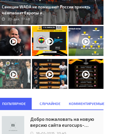
Санкции WADA не помешают России принять
чемпионат Европы и..
20-дек, 17:48
. Glentoran Belfast (NIR) -
S.K. Brann Bergen (NOR) -
rskla Poltava (UKR) 0:2..
Glentoran F.C. Belfast (NIR) 1:1..
14-июл, 22:45
24-окт, 09:57
ПОПУЛЯРНОЕ
СЛУЧАЙНОЕ
КОММЕНТИРУЕМЫЕ
Добро пожаловать на новую
версию сайта eurocups-
uefa.ru
18-01-2015, 20:45