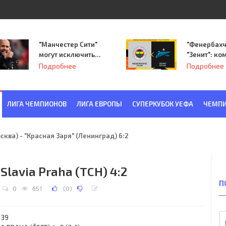
"Манчестер Сити"
"Фенербахч
могут исключить
"Зенит": ко
из Лиги
Семака нач
Подробнее
Подробнее
чемпионов.
путь в пле
Лиги Европ
ЛИГА ЧЕМПИОНОВ
ЛИГА ЕВРОПЫ
СУПЕРКУБОК УЕФА
ЧЕМПИ
ква) - "Красная Заря" (Ленинград) 6:2
 Slavia Praha (TCH) 4:2
П
0
651
(
0
)
139