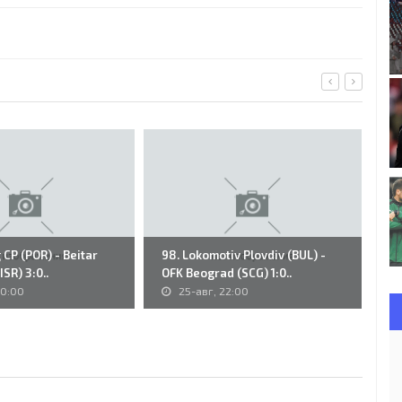
 CP (POR) - Beitar
98. Lokomotiv Plovdiv (BUL) -
86
SR) 3:0..
OFK Beograd (SCG) 1:0..
Vo
00:00
25-авг, 22:00