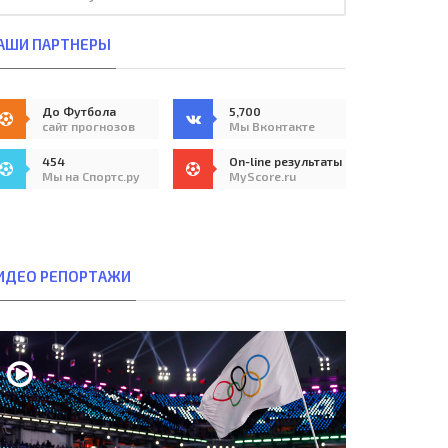
АШИ ПАРТНЕРЫ
До Футбола
5,700
сайт прогнозов
Мы Вконтакте
454
On-line результаты
Мы на Спортс.ру
MyScore.ru
ИДЕО РЕПОРТАЖИ