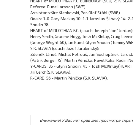
HEART of MIDLOTHIAN F.C. EDINBURGH (SCO) -S.K. SLAVI
Referee: Rune Larsson (SWE)
Assistans:Kire Klenkovski, Per-Olof Ståhl (SWE)
Goals: 1-0 Gary Mackay 10; 1-1 Jaroslav Šilhavý 14; 2-
Snodin 78.
HEART of MIDLOTHIAN F.C. (coach: Joseph “Joe” Jordan)
Henry Smith, Graeme Hogg, Tosh McKInlay, Craig Levei
(George Wright 60), Ian Baird, Glynn Snodin (Tommy Wi
S.K. SLAVIA (coach: Jozef Jarabinský):
Zdeněk Jánoš, Michal Petrouš, Jan Suchopárek, Jarosla
(Patrik Berger 75), Martin Pěnička, Pavel Kuka, Radim Neč
Y-CARDS: 35 - Glynn Snodin, 45 - Tosh McKInlay(HEART o
Jiří Lerch(S.K. SLAVIA).
R-CARD: 56 - Martin Pěnička (S.K. SLAVIA).
Внимание! У Вас нет прав для просмотра скрыт