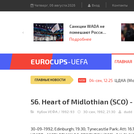
Четверг, 06 августа 2026
Вход
Контакты
Санкции WADA не
помешают России
принять
Подробнее
чемпионат
Европы и финал
Лиги чемпионов.
EUROCUPS
-UEFA
ГЛАВНАЯ
ГЛАВНЫЕ НОВОСТИ
04-сен, 12:25
ЦДКА (Мос
NEW
56. Heart of Midlothian (SCO) -
Кубок УЕФА
/
1992-93
30-сен, 1992, 21:30
dudd
30-09-1992; Edinburgh; 19:30; Tynecastle Park; Att: 16.