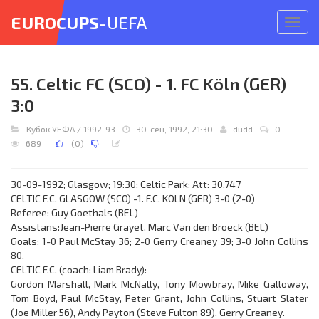
EUROCUPS
-UEFA
Откр
меню
55. Celtic FC (SCO) - 1. FC Köln (GER)
3:0
Кубок УЕФА
/
1992-93
30-сен, 1992, 21:30
dudd
0
689
(
0
)
30-09-1992; Glasgow; 19:30; Celtic Park; Att: 30.747
CELTIC F.C. GLASGOW (SCO) -1. F.C. KÖLN (GER) 3-0 (2-0)
Referee: Guy Goethals (BEL)
Assistans:Jean-Pierre Grayet, Marc Van den Broeck (BEL)
Goals: 1-0 Paul McStay 36; 2-0 Gerry Creaney 39; 3-0 John Collins
80.
CELTIC F.C. (coach: Liam Brady):
Gordon Marshall, Mark McNally, Tony Mowbray, Mike Galloway,
Tom Boyd, Paul McStay, Peter Grant, John Collins, Stuart Slater
(Joe Miller 56), Andy Payton (Steve Fulton 89), Gerry Creaney.