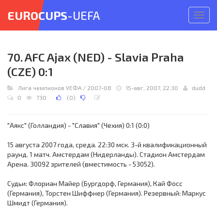
EUROCUPS
-UEFA
Откр
меню
70. AFC Ajax (NED) - Slavia Praha
(CZE) 0:1
Лига чемпионов УЕФА
/
2007-08
15-авг, 2007, 22:30
dudd
0
730
(
0
)
"Аякс" (Голландия) - "Славия" (Чехия) 0:1 (0:0)
15 августа 2007 года, среда. 22:30 мск. 3-й квалификационный
раунд. 1 матч. Амстердам (Нидерланды). Стадион Амстердам
Арена. 30092 зрителей (вместимость - 53052).
Судьи: Флориан Майер (Бургдорф, Германия), Кай Фосс
(Германия), Торстен Шиффнер (Германия). Резервный: Маркус
Шмидт (Германия).