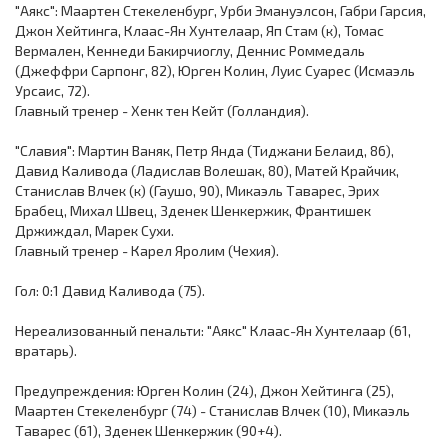
"Аякс": Маартен Стекеленбург, Урби Эмануэлсон, Габри Гарсия,
Джон Хейтинга, Клаас-Ян Хунтелаар, Яп Стам (к), Томас
Вермален, Кеннеди Бакирчиоглу, Деннис Роммедаль
(Джеффри Сарпонг, 82), Юрген Колин, Луис Суарес (Исмаэль
Урсаис, 72).
Главный тренер - Хенк тен Кейт (Голландия).
"Славия": Мартин Ваняк, Петр Янда (Тиджани Белаид, 86),
Давид Каливода (Ладислав Волешак, 80), Матей Крайчик,
Станислав Влчек (к) (Гаушо, 90), Микаэль Таварес, Эрих
Брабец, Михал Швец, Зденек Шенкержик, Франтишек
Држиждал, Марек Сухи.
Главный тренер - Карел Яролим (Чехия).
Гол: 0:1 Давид Каливода (75).
Нереализованный пенальти: "Аякс" Клаас-Ян Хунтелаар (61,
вратарь).
Предупреждения: Юрген Колин (24), Джон Хейтинга (25),
Маартен Стекеленбург (74) - Станислав Влчек (10), Микаэль
Таварес (61), Зденек Шенкержик (90+4).