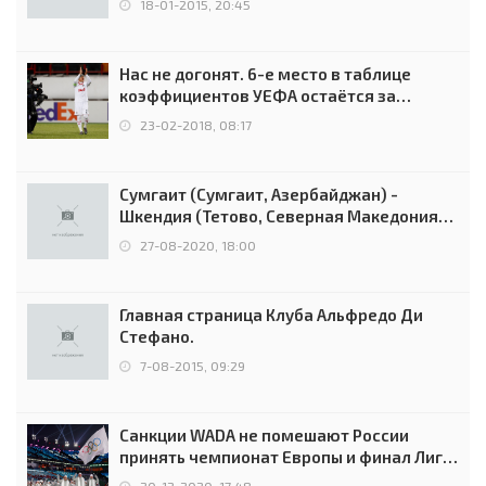
18-01-2015, 20:45
Нас не догонят. 6-е место в таблице
коэффициентов УЕФА остаётся за
Россией
23-02-2018, 08:17
Сумгаит (Сумгаит, Азербайджан) -
Шкендия (Тетово, Северная Македония) -
0:2 (0:0)
27-08-2020, 18:00
Главная страница Клуба Альфредо Ди
Стефано.
7-08-2015, 09:29
Санкции WADA не помешают России
принять чемпионат Европы и финал Лиги
чемпионов.
20-12-2020, 17:48