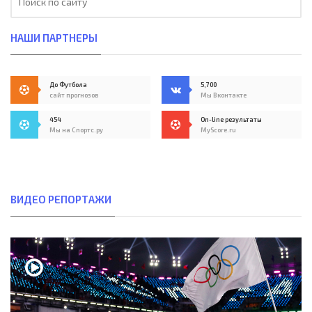
НАШИ ПАРТНЕРЫ
До Футбола
5,700
сайт прогнозов
Мы Вконтакте
454
On-line результаты
Мы на Спортс.ру
MyScore.ru
ВИДЕО РЕПОРТАЖИ