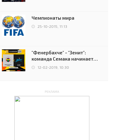
чемпионов.
Чемпионаты мира
25-10-2015, 11:13
"Фенербахче" - "Зенит":
команда Семака начинает
путь в плей-офф Лиги
12-02-2019, 10:30
Европы
РЕКЛАМА