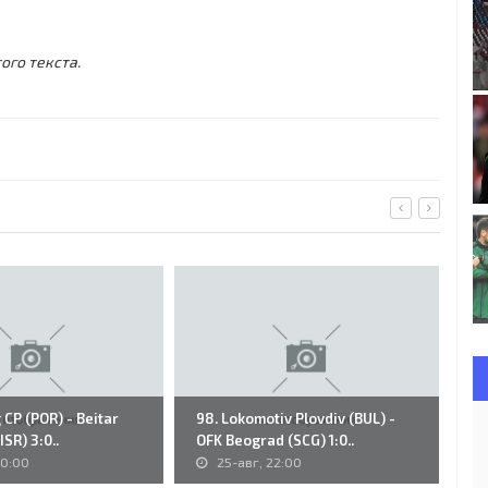
ого текста.
 CP (POR) - Beitar
98. Lokomotiv Plovdiv (BUL) -
86
SR) 3:0..
OFK Beograd (SCG) 1:0..
Vo
00:00
25-авг, 22:00