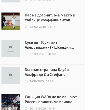
Нас не догонят. 6-е место в
таблице коэффициентов
УЕФА остаётся за Россией
23-02-2018, 08:17
Сумгаит (Сумгаит,
Азербайджан) - Шкендия
(Тетово, Северная
27-08-2020, 18:00
Македония) - 0:2 (0:0)
Главная страница Клуба
Альфредо Ди Стефано.
7-08-2015, 09:29
Санкции WADA не помешают
России принять чемпионат
Европы и финал Лиги
20-12-2020, 17:48