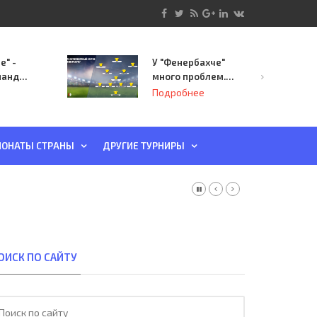
е" -
У "Фенербахче"
манда
много проблем.
инает
Но он опасен для
Подробнее
й-офф
"Зенита"
ы
ОНАТЫ СТРАНЫ
ДРУГИЕ ТУРНИРЫ
ОИСК ПО САЙТУ