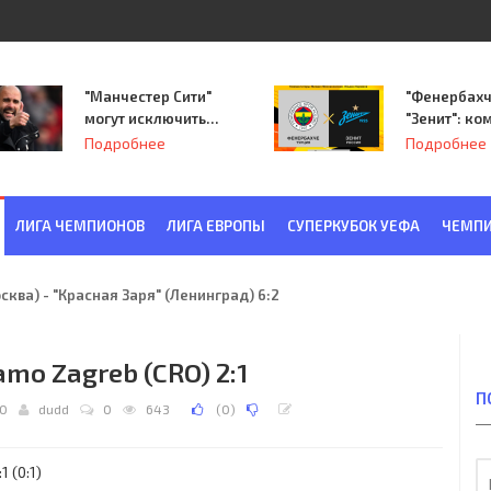
"Манчестер Сити"
"Фенербахч
могут исключить
"Зенит": ко
из Лиги
Семака нач
Подробнее
Подробнее
чемпионов.
путь в пле
Лиги Европ
ЛИГА ЧЕМПИОНОВ
ЛИГА ЕВРОПЫ
СУПЕРКУБОК УЕФА
ЧЕМПИ
ква) - "Красная Заря" (Ленинград) 6:2
amo Zagreb (CRO) 2:1
П
30
dudd
0
643
(
0
)
 (0:1)