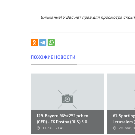
Внимание! У Вас нет прав для просмотра скрыт
ПОХОЖИЕ НОВОСТИ
129. Bayern M&#252;nchen
61. Sporting
(GER) - FK Rostov (RUS) 5:0..
Jerusalem (I
13-сен, 21:45
28-авг, 