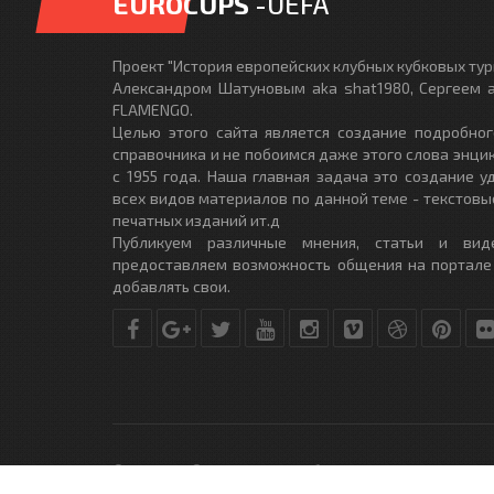
EUROCUPS
-UEFA
Проект "История европейских клубных кубковых турн
Александром Шатуновым aka shat1980, Сергеем a
FLAMENGO.
Целью этого сайта является создание подробног
справочника и не побоимся даже этого слова энци
с 1955 года. Наша главная задача это создание 
всех видов материалов по данной теме - текстовы
печатных изданий ит.д
Публикуем различные мнения, статьи и вид
предоставляем возможность общения на портале
добавлять свои.
© Copyright © 2010-2017. Разработано студией
DLE-THEME.