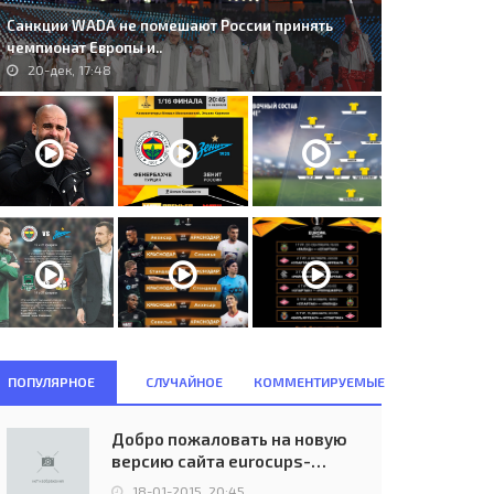
Санкции WADA не помешают России принять
чемпионат Европы и..
20-дек, 17:48
ПОПУЛЯРНОЕ
СЛУЧАЙНОЕ
КОММЕНТИРУЕМЫЕ
. Glentoran Belfast (NIR) -
S.K. Brann Bergen (NOR) -
Добро пожаловать на новую
rskla Poltava (UKR) 0:2..
Glentoran F.C. Belfast (NIR) 1:1..
версию сайта eurocups-
14-июл, 22:45
24-окт, 09:57
uefa.ru
18-01-2015, 20:45