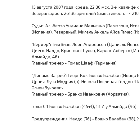
15 августа 2007 года, среда. 22:30 мск. 3-й квалиф
Везерштадион. 26136 зрителей (вместимость - 4210
Судьи: Альберто Ундиано Мальенко (Памплона, Исп
(Испания). Резервный: Мигель Анхель Айса Гамес (И
"Вердер": Тим Визе, Леон Андреасен (Даниэль Йенсе
Диего, Налдо, Кристиан Шульц, Карлос Алберто (Мар
Алмейда, 46).
Главный тренер - Томас Шааф (Германия).
"Динамо Загреб": Георг Кох, Бошко Балабан (Ивица В
Дрпич, Лука Модрич (к), Никола Покривач, Гордон 
Огнен Вукоевич.
Главный тренер - Бранко Иванкович (Хорватия).
Голы: 0:1 Бошко Балабан (45+1), 1:1 Угу Алмейда (46),
Предупреждения: Налдо (76) - Бошко Балабан (38), Х