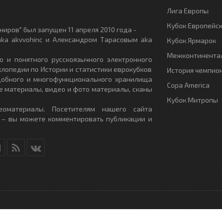
Лига Европы
Кубок Европейс
иров" был запущен 11 апреля 2010 года -
ka akvvohinc и Александром Тарасовым aka
Кубок Ярмарок
Межконтинентал
о и понятного русскоязычного электронного
клопедии по Истории и статистики еврокубков
История чемпио
удобного и многофункционального хранилища
Copa America
е материалы, видео и фото материалы, сканы
Кубок Митропы
еоматериалы. Посетителям нашего сайта
 – вы можете комментировать публикации и
RU
- All Rights Reserved.