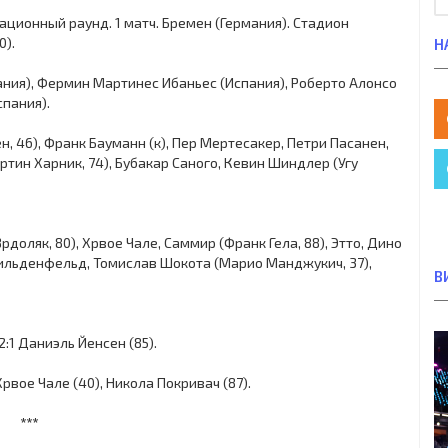
икационный раунд. 1 матч. Бремен (Германия). Стадион
0).
Н
ания), Фермин Мартинес Ибаньес (Испания), Роберто Алонсо
спания).
н, 46), Франк Бауманн (к), Пер Мертеcакер, Петри Пасанен,
тин Харник, 74), Бубакар Саного, Кевин Шиндлер (Угу
рдоляк, 80), Хрвое Чале, Саммир (Франк Гела, 88), Этто, Дино
Шильденфельд, Томислав Шокота (Марио Манджукич, 37),
В
 2:1 Даниэль Йенсен (85).
рвое Чале (40), Никола Покривач (87).
***