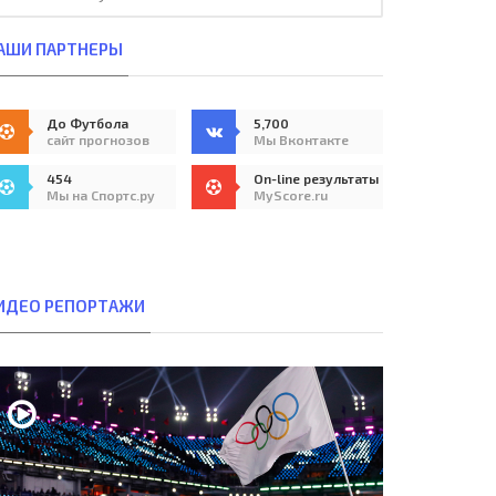
АШИ ПАРТНЕРЫ
До Футбола
5,700
сайт прогнозов
Мы Вконтакте
454
On-line результаты
Мы на Спортс.ру
MyScore.ru
ИДЕО РЕПОРТАЖИ