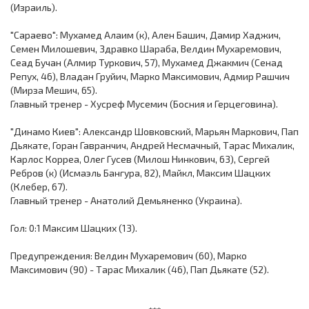
(Израиль).
"Сараево": Мухамед Алаим (к), Ален Башич, Дамир Хаджич,
Семен Милошевич, Здравко Шараба, Велдин Мухаремович,
Сеад Бучан (Алмир Туркович, 57), Мухамед Джакмич (Сенад
Репух, 46), Владан Груйич, Марко Максимович, Адмир Рашчич
(Мирза Мешич, 65).
Главный тренер - Хусреф Мусемич (Босния и Герцеговина).
"Динамо Киев": Александр Шовковский, Марьян Маркович, Пап
Дьякате, Горан Гавранчич, Андрей Несмачный, Тарас Михалик,
Карлос Корреа, Олег Гусев (Милош Нинкович, 63), Сергей
Ребров (к) (Исмаэль Бангура, 82), Майкл, Максим Шацких
(Клебер, 67).
Главный тренер - Анатолий Демьяненко (Украина).
Гол: 0:1 Максим Шацких (13).
Предупреждения: Велдин Мухаремович (60), Марко
Максимович (90) - Тарас Михалик (46), Пап Дьякате (52).