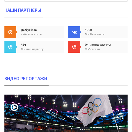
НАШИ ПАРТНЕРЫ
До Футбола
5,700
сайт прогнозов
Мы Вконтакте
454
On-line результаты
Мы на Спортс.ру
MyScore.ru
ВИДЕО РЕПОРТАЖИ