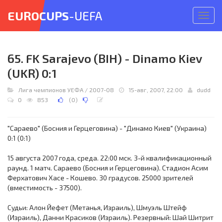
EUROCUPS
-UEFA
Откр
меню
65. FK Sarajevo (BIH) - Dinamo Kiev
(UKR) 0:1
Лига чемпионов УЕФА
/
2007-08
15-авг, 2007, 22:00
dudd
0
853
(
0
)
"Сараево" (Босния и Герцеговина) - "Динамо Киев" (Украина)
0:1 (0:1)
15 августа 2007 года, среда. 22:00 мск. 3-й квалификационный
раунд. 1 матч. Сараево (Босния и Герцеговина). Стадион Асим
Ферхатович Хасе - Кошево. 30 градусов. 25000 зрителей
(вместимость - 37500).
Судьи: Алон Йефет (Метанья, Израиль), Шмуэль Штейф
(Израиль), Данни Красиков (Израиль). Резервный: Шай Шитрит