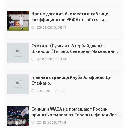
Нас не догонят. 6-е место в таблице
коэффициентов УЕФА остаётся за
Россией
23-02-2018, 08:17
Сумгаит (Сумгаит, Азербайджан) -
Шкендия (Тетово, Северная Македония) -
0:2 (0:0)
27-08-2020, 18:00
Главная страница Клуба Альфредо Ди
Стефано.
7-08-2015, 09:29
Санкции WADA не помешают России
принять чемпионат Европы и финал Лиги
чемпионов.
20-12-2020, 17:48