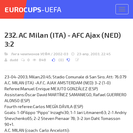
EUROCUPS
-UEFA
Откр
меню
232. AC Milan (ITA) - AFC Ajax (NED)
3:2
Лига чемпионов УЕФА
/
2002-03
23-апр, 2003, 22:45
dudd
0
848
(
0
)
23-04-2003; Milan;20:45; Stadio Comunale di San Siro; Att: 76.079
A.C. MILAN (ITA) -A.F.C. AJAX AMSTERDAM (NED) 3-2 (1-0)
Referee:Manuel Enrique MEJUTO GONZÁLEZ (ESP)
Assistans:Óscar David MARTÍNEZ SAMANIEGO, Rafael GUERRERO
ALONSO (ESP)
Fourth referee:Carlos MEGÍA DÁVILA (ESP)
Goals: 1-0Filippo “Pippo” Inzaghi30; 1-1 Jari Litmanen63; 2-1 Andriy
Shevchenko65; 2-2 Steven Pienaar 78; 3-2 Jon Dahl Tomasson
90+1.
A.C. MILAN (coach: Carlo Ancelotti):