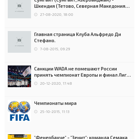
Шкендия (Тетово, Северная Македония) -
0:2 (0:0)
27-08-2020, 18:00
Главная страница Клуба Альфредо Ди
Стефано.
7-08-2015, 09:29
Санкции WADA не помешают России
принять чемпионат Европы и финал Лиги
чемпионов.
20-12-2020, 17:48
Чемпионаты мира
25-10-2015, 11:13
"Фенербахче" - "Зенит": команда Семака