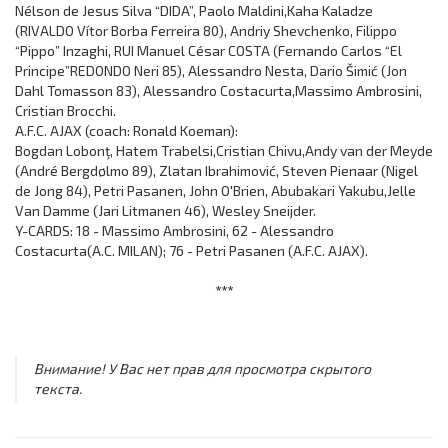
Nélson de Jesus Silva “DIDA”, Paolo Maldini,Kaha Kaladze
(RIVALDO Vítor Borba Ferreira 80), Andriy Shevchenko, Filippo
“Pippo” Inzaghi, RUI Manuel César COSTA (Fernando Carlos “El
Principe”REDONDO Neri 85), Alessandro Nesta, Dario Šimić (Jon
Dahl Tomasson 83), Alessandro Costacurta,Massimo Ambrosini,
Cristian Brocchi.
A.F.C. AJAX (coach: Ronald Koeman):
Bogdan Lobonţ, Hatem Trabelsi,Cristian Chivu,Andy van der Meyde
(André Bergdølmo 89), Zlatan Ibrahimović, Steven Pienaar (Nigel
de Jong 84), Petri Pasanen, John O'Brien, Abubakari Yakubu,Jelle
Van Damme (Jari Litmanen 46), Wesley Sneijder.
Y-CARDS: 18 - Massimo Ambrosini, 62 - Alessandro
Costacurta(A.C. MILAN); 76 - Petri Pasanen (A.F.C. AJAX).
***
Внимание! У Вас нет прав для просмотра скрытого
текста.