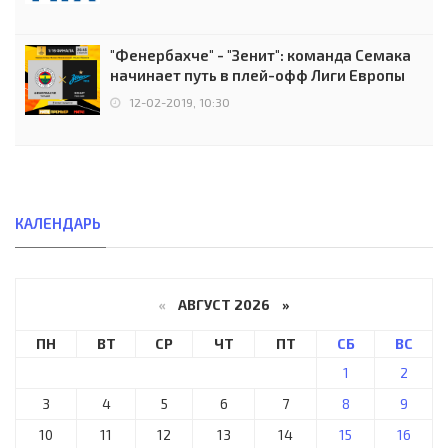
"Фенербахче" - "Зенит": команда Семака
начинает путь в плей-офф Лиги Европы
12-02-2019, 10:30
КАЛЕНДАРЬ
«
АВГУСТ 2026 »
ПН
ВТ
СР
ЧТ
ПТ
СБ
ВС
1
2
3
4
5
6
7
8
9
10
11
12
13
14
15
16