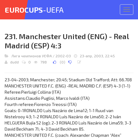
EUROCUPS
-UEFA
Откр
меню
231. Manchester United (ENG) - Real
Madrid (ESP) 4:3
Лига чемпионов УЕФА
/
2002-03
23-апр, 2003, 22:45
dudd
0
798
(
0
)
23-04-2003; Manchester; 20:45; Stadium Old Trafford; Att: 66.708
MANCHESTER UNITED F.C. (ENG) -REAL MADRID C.F. (ESP) 4-3 (1-1)
Referee:Pierluigi Collina (ITA)
Assistans:Claudio Puglisi, Marco Ivaldi (ITA)
Fourth referee:Fiorenzo Treossi (ITA)
Goals: 0-1RONALDO Luís Nazário de Lima12; 1-1 Ruud van
Nistelrooy 43; 1-2 RONALDO Luís Nazário de Lima50; 2-2 Iván
HELGUERA Bujía 52 (og); 2-3 RONALDO Luís Nazário de Lima59; 3-3
David Beckham 71; 4-3 David Beckham 85.
MANCHESTER UNITED F.C. (coach: Alexander Chapman “Alex”