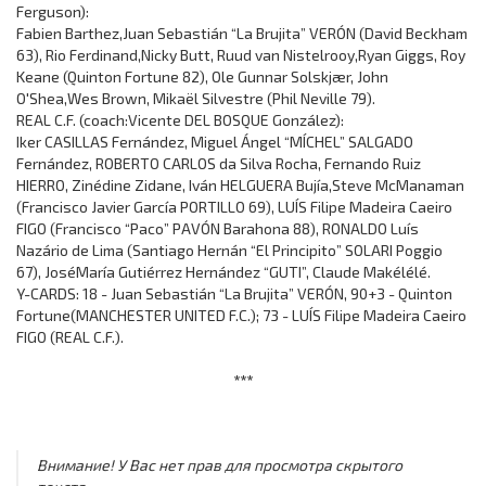
Ferguson):
Fabien Barthez,Juan Sebastián “La Brujita” VERÓN (David Beckham
63), Rio Ferdinand,Nicky Butt, Ruud van Nistelrooy,Ryan Giggs, Roy
Keane (Quinton Fortune 82), Ole Gunnar Solskjær, John
O'Shea,Wes Brown, Mikaël Silvestre (Phil Neville 79).
REAL C.F. (coach:Vicente DEL BOSQUE González):
Iker CASILLAS Fernández, Miguel Ángel “MÍCHEL” SALGADO
Fernández, ROBERTO CARLOS da Silva Rocha, Fernando Ruiz
HIERRO, Zinédine Zidane, Iván HELGUERA Bujía,Steve McManaman
(Francisco Javier García PORTILLO 69), LUÍS Filipe Madeira Caeiro
FIGO (Francisco “Paco” PAVÓN Barahona 88), RONALDO Luís
Nazário de Lima (Santiago Hernán “El Principito” SOLARI Poggio
67), JoséMaría Gutiérrez Hernández “GUTI”, Claude Makélélé.
Y-CARDS: 18 - Juan Sebastián “La Brujita” VERÓN, 90+3 - Quinton
Fortune(MANCHESTER UNITED F.C.); 73 - LUÍS Filipe Madeira Caeiro
FIGO (REAL C.F.).
***
Внимание! У Вас нет прав для просмотра скрытого