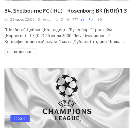
34. Shelbourne FC (IRL) - Rosenborg BK (NOR) 1:3
26-июл, 23:00
dudd
0
777
(
0
)
"Шелбёрн" Дублин (Ирландия) - "Русенборг" Тронхейм
(Норвегия) - 1:3 (0:2) 26 июля 2000. Лига Чемпионов. 2
Квалификационный раунд. 1 матч. Дублин. Стадион "Толка
Парк". 8642 зрителей. Судьи: Иван Добринов, Иван Леков, Ичко
ПОДРОБНЕЕ
Лозев (все - Болгария). "Шелбёрн": С.Уильямс, Хири,
Т.Маккарти, Скалли, М.Хатчисон, Кедди, Р.Бэйкер, Фенлон,
Д.Бэйкер (Джайлзен, 77), Гейган (Д.Бёрн, 46), Хэйлок (Форан,
46). "Русенборг": Арасон, Хофтюн, Басма, Стенсос, Странд
(Хернес, 80), О.Берг, Скаммельсруд, Винснес,
2000-01