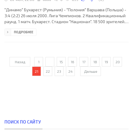
"Динамо" Бухарест (Румыния) - "Полония" Варшава (Польша) -
3:4 (2:2) 26 июля 2000. Лига Чемпионов. 2 Квалификационный
раунд. 1 матч. Бухарест. Стадион "Национал". 18 500 зрителей.
Судьи: ВИКТОР Хосе ЭСКИНАС ТОРРЕС, OСКАР Давид MАРТИНЕС
ПОДРОБНЕЕ
САМАНЬЕГО, Хосе Педро МЕНДОСА КАСТЕЛЬЯНО (все -
Испания). "Динамо": Преда, Михали, Флоря, Лупу, Кирицэ,
Петре (Драган, 71), Хилдан, Чернат (Тамеш, 46), Бологан,
Никулаэ, Михальча (Мара, 80). "Полония: Щесны, Павлак,
Кельбович, Калишан, Чисельски (Выцишкевич, 46),
Назад
1
...
15
16
17
18
19
20
21
22
23
24
Дальше
ПОИСК ПО САЙТУ