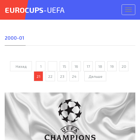
EUROCUPS
-UEFA
Откр
меню
2000-01
Назад
1
...
15
16
17
18
19
20
21
22
23
24
Дальше