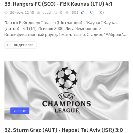
33. Rangers FC (SCO) - FBK Kaunas (LTU) 4:1
26-июл, 22:45
dudd
0
803
(
0
)
"Глазго Рейнджерс" Глазго (Шотландия) - "Каунас" Каунас
(Литва) - 4:1 (1:1) 26 июля 2000. Лига Чемпионов. 2
Квалификационный раунд. 1 матч. Глазго. Стадион "Айброкс".
34 847 зрителей. Судьи: Эмануэль Заммит, Гаэтано де
ПОДРОБНЕЕ
Габриэле, Марко Борг (все - Мальта). "Глазго Рейнджерс": Клос,
Риксен, К.Мур, С.Уилсон, Видмар (К.Миллер, 70), Б.Фергюсон,
Альбертц, К.Рейна, А.Джонстон, Р.Уоллас, Джоханссон (Доддс,
46). "Каунас": М.Пошкус, Бараса, Дедура, Жемликас,
Т.Канчельскис, Юодейкис, Регельскис (Мика,
2000-01
32. Sturm Graz (AUT) - Hapoel Tel Aviv (ISR) 3:0