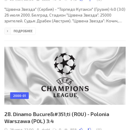
"Црвена Звезда" (Сербия) - "Торпедо Кутаиси" (Грузия) 4:0 (3:0)
26 июля 2000. Белград. Стадион "Црвена Звезда". 25000
зрителей. Судья: Драбек (Австрия). "Црвена Звезда": Кочич,
Маркович (Буньевлевич, 60), Лалатович, Бойчетич, Глоговац,
ПОДРОБНЕЕ
Леринц (Зорич, 40), Гвозденович, Илич, Бошкович, Друлич,
Пьянович (Степанович, 73). "Торпедо Кутаиси": Зоидзе,
Ионанидзе (Бобохидзе, 76), Махвиладзе, Арчвадзе, Джанашия
(Кветенадзе, 46), Сичинава, Чхетиани, Гучуа, Ахвледиани,
Хвадагиани, Мегреладзе (Имедадзе,
2000-01
28. Dinamo Bucure&#351;ti (ROU) - Polonia
Warszawa (POL) 3:4
26-июл, 22:00
dudd
0
859
(
0
)