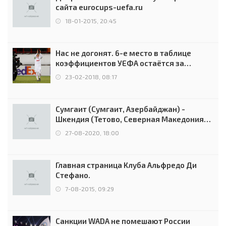
сайта eurocups-uefa.ru
18-01-2015, 20:45
Нас не догонят. 6-е место в таблице
коэффициентов УЕФА остаётся за
Россией
23-02-2018, 08:17
Сумгаит (Сумгаит, Азербайджан) -
Шкендия (Тетово, Северная Македония) -
0:2 (0:0)
27-08-2020, 18:00
Главная страница Клуба Альфредо Ди
Стефано.
7-08-2015, 09:29
Санкции WADA не помешают России