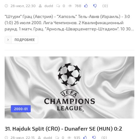
26-июл, 22:30
dudd
0
768
(
0
)
"Штурм" Грац (Австрия) - "Хапоэль" Тель-Авив (Израиль) - 3:0
(1:0) 26 июля 2000. Лига Чемпионов. 2 Квалификационный
раунд. 1 матч. Грац. "Арнольд-Шварценеггер-Штадион". 10 300
зрителей. Судьи: Метин Токат, Бенали Карталь, Сюрхат
ПОДРОБНЕЕ
Мюнироглу (все - Турция). "Штурм": Шикльгрубер, Нойкирхнер,
Фода, Штрафнер, Шупп (Р.Мамедов, 83), Райнмайр, Шопп,
Минаванд, Коциян (Юран, 63), Флёркэн, Вастич. "Хапоэль":
Элимелек, Бен-Ами, Бахар, Гершон, Антеби, Домб, Тоама
(Дахан, 71), А.Тиква (Афек, 84), Пишонт,
2000-01
31. Hajduk Split (CRO) - Dunaferr SE (HUN) 0:2
26-июл, 22:15
dudd
0
935
(
0
)