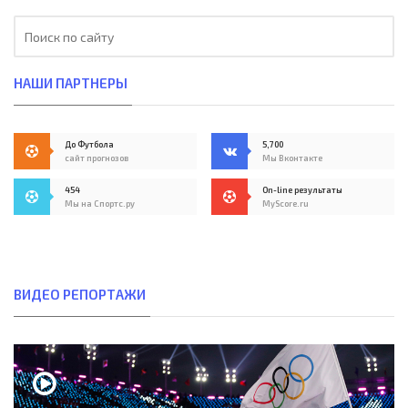
НАШИ ПАРТНЕРЫ
До Футбола
5,700
сайт прогнозов
Мы Вконтакте
454
On-line результаты
Мы на Спортс.ру
MyScore.ru
ВИДЕО РЕПОРТАЖИ