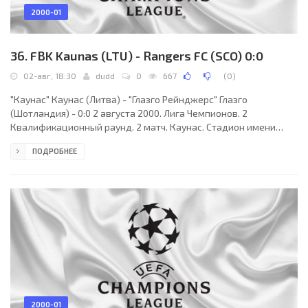
2000-01
36. FBK Kaunas (LTU) - Rangers FC (SCO) 0:0
02-авг, 18:30
dudd
0
667
(
0
)
"Каунас" Каунас (Литва) - "Глазго Рейнджерс" Глазго
(Шотландия) - 0:0 2 августа 2000. Лига Чемпионов. 2
Квалификационный раунд. 2 матч. Каунас. Стадион имени
Стяпонаса Дарюса и Стасиса Гиренаса. 5500 зрителей. Судьи:
ПОДРОБНЕЕ
Франк де Блеккере, Клод Грегуар, Лод Мюльдерманс (все -
Бельгия). "Каунас": Падиманскас, Мика, Дедура, Жемликас,
Т.Канчельскис, Юодейкис, Регельскис (Гелгота, 46),
Кшанавичюс, Диниличевас (Величка, 62), Безыкорновас
(Пуоткалис, 82), Жута. "Глазго Рейнджерс": Клос, Риксен
2000-01