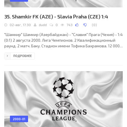
35. Shamkir FK (AZE) - Slavia Praha (CZE) 1:4
02-авг, 17:30
dudd
0
743
(
0
)
"Шамкир" Шамкир (Азербайджан) - "Славия" Прага (Чехия) - 1:4
(0:1) 2 августа 2000. Лига Чемпионов. 2 Квалификационный
раунд. 2 матч. Баку. Стадион имени Тофика Бахрамова. 12 000
зрителей. Судьи: Рой Ольсен, Стейнар Хольвик, Одд Ванген (все
ПОДРОБНЕЕ
- Норвегия). "Шамкир": Мехдиев, Джаббаров, Юнусов,
Оруджев, Азер Маммадов, М.Гурбанов, Марданов (Агил
Маммадов, 46), И.Маммадов, Абишов, Кварацхелия
(Э.Гурбанов, 74), Куликов (Х.Маммадов, 59). "Славия": Черны,
Козел, Рада, Л.Дошек, Петроуш, Нечас (Лерх, 72),
2000-01