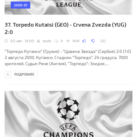
2000-01
37. Torpedo Kutaisi (GEO) - Crvena Zvezda (YUG)
2:0
02-авг, 19:00
dudd
0
948
(
0
)
"Торпедо Кутаиси" (Грузия) - "Црвена Звезда" (Сербия) 2:0 (1:0)
2 августа 2000. Кутаиси. Стадион "Торпедо". 24 градуса. 7000
зрителей. Судья: Рене (Англия). "Торпедо": Зоидзе,
Махвиладзе, Арчвадзе, Ахвледиани (Турманидзе, 65),
ПОДРОБНЕЕ
Хвадагиани, Чхаидзе, Гучуа, Сичинава, Д. Джанашия,
Ионанидзе (Асатиани, 80), Имедадзе (Мегреладзе, 64).
"Црвена Звезда": Костич, Буниевчевич, Глоговац, Илич
(Маркович, 43), Витакич, Гвозденович (Ачимович, 87),
Бошкович (Георгиоски, 72), Друлич, Зорич, Стеванович,