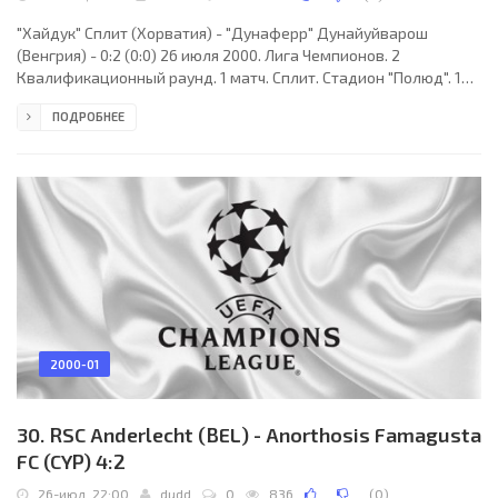
"Хайдук" Сплит (Хорватия) - "Дунаферр" Дунайуйварош
(Венгрия) - 0:2 (0:0) 26 июля 2000. Лига Чемпионов. 2
Квалификационный раунд. 1 матч. Сплит. Стадион "Полюд". 16
000 зрителей. Судьи: Козимо Болоньино, Джованни Ротондо,
ПОДРОБНЕЕ
Марко Фарина (все - Италия). "Хайдук": Плетикоса, Яжич,
Грдич, Гьюзелов, С.Билич, Булат, Муса, Деко (Лалич, 61), Мише
(Пинья, 67), Бубало (Бошняк, 48), М.Билич. "Дунаферр": Рабоцки,
Молнар, Кишш, Эгер, Баголи, Саламон, Завадски (Лендьел, 83),
Роша, Помпер, Орос, Тёкёли
2000-01
30. RSC Anderlecht (BEL) - Anorthosis Famagusta
FC (CYP) 4:2
26-июл, 22:00
dudd
0
836
(
0
)