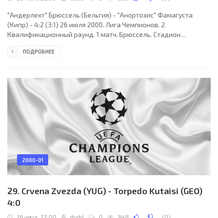
"Андерлехт" Брюссель (Бельгия) - "Анортозис" Фамагуста
(Кипр) - 4:2 (3:1) 26 июля 2000. Лига Чемпионов. 2
Квалификационный раунд. 1 матч. Брюссель. Стадион
"Констант Ванденсток". 22 000 зрителей. Судьи: Кнуд
ПОДРОБНЕЕ
Стадсгорд, Аллен Нильсен, Финн Расмуссен (все - Дания).
"Андерлехт": де ВИлде, Де Бук, Вандерхаге, Сталенс, Гор,
Дедене, Баседжо, Стойка (Анастасиу, 79), ван Димен,
Я.Коллер, Радзински (Диндан, 90). "Анортозис": Н.Панайоту,
Пепич (Пунас, 46), Иоанну, З.Хараламбус (Неофиту, 85),
Фукарис
2000-01
29. Crvena Zvezda (YUG) - Torpedo Kutaisi (GEO)
4:0
26-июл, 22:00
dudd
0
948
(
0
)