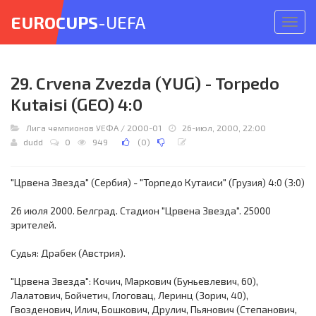
EUROCUPS
-UEFA
Откр
меню
29. Crvena Zvezda (YUG) - Torpedo
Kutaisi (GEO) 4:0
Лига чемпионов УЕФА
/
2000-01
26-июл, 2000, 22:00
dudd
0
949
(
0
)
"Црвена Звезда" (Сербия) - "Торпедо Кутаиси" (Грузия) 4:0 (3:0)
26 июля 2000. Белград. Стадион "Црвена Звезда". 25000
зрителей.
Судья: Драбек (Австрия).
"Црвена Звезда": Кочич, Маркович (Буньевлевич, 60),
Лалатович, Бойчетич, Глоговац, Леринц (Зорич, 40),
Гвозденович, Илич, Бошкович, Друлич, Пьянович (Степанович,