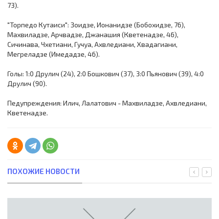
73).
"Торпедо Кутаиси": Зоидзе, Ионанидзе (Бобохидзе, 76),
Махвиладзе, Арчвадзе, Джанашия (Кветенадзе, 46),
Сичинава, Чхетиани, Гучуа, Ахвледиани, Хвадагиани,
Мегреладзе (Имедадзе, 46).
Голы: 1:0 Друлич (24), 2:0 Бошкович (37), 3:0 Пьянович (39), 4:0
Друлич (90).
Педупреждения: Илич, Лалатович - Махвиладзе, Ахвледиани,
Кветенадзе.
ПОХОЖИЕ НОВОСТИ