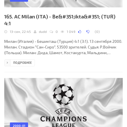
165. AC Milan (ITA) - Be&#351;ikta&#351; (TUR)
4:1
13-сен, 22:45
dudd
0
1 049
(
0
)
Милан (Италия) - Бешикташ (Турция) 4:1 (3:1). 13 сентября 2000.
Милан. Стадион "Сан-Сиро". 53500 зрителей. Судья: Р.Войчик
(Польша). Милан: Дида, Шамот, Костакурта, Мальдини,
Хельвег, Джунти (Брнчич, 85), Коко (Сержиньо, 76), Альбертини,
ПОДРОБНЕЕ
Саудати (Гульельминпьетро, 62), Бирхофф, Шевченко.
Бешикташ: Шорунму, Эрман, Халилагич (Хлестов, 67), Умит,
Карган, Тайфур, Ясин (Мехмет, 61), Ибрахим (Байрам, 76),
Мюнх, Нума, Ахмет. Голы: Коко (36), Бирхофф (44), Шевченко
(45,с пенальти, 77) - Тайфур (20,
2000-01