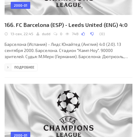
2000-01
166. FC Barcelona (ESP) - Leeds United (ENG) 4:0
13-сен, 22:45
dudd
0
748
(
0
)
Барселона (Испания) - Лидс Юнайтед (Англия) 4:0 (2:0). 13
сентября 2000. Барселона. Стадион "Камп Ноу". 90000
зрителей. Судья: М.Мерк (Германия). Барселона: Дютрюэль,
Абелардо, Ф. Де Бур, Серхи, Херард, Коку (Пети, 54), Симао,
ПОДРОБНЕЕ
Дани (Де ла Пенья, 65), Клюйверт, Ривалдо (Альфонсо, 73),
Овермарс. Лидс: Мартин, Г.Келли, Дюберри, Радебе (Хэй, 88),
Макфейл (Хэкуорт, 73), Харт, Дакур, Бриджес, Миллз, Смит,
Бойер. Голы: Ривалдо (8), Ф. Де Бур (20), Клюйверт (74, 84).
Предупреждены: Клюйверт - Миллз,
2000-01