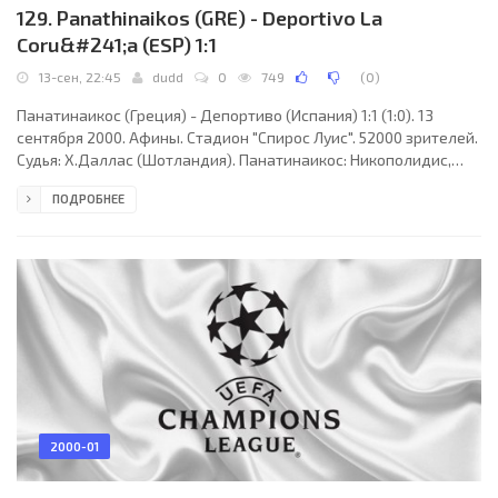
129. Panathinaikos (GRE) - Deportivo La
Coru&#241;a (ESP) 1:1
13-сен, 22:45
dudd
0
749
(
0
)
Панатинаикос (Греция) - Депортиво (Испания) 1:1 (1:0). 13
сентября 2000. Афины. Стадион "Спирос Луис". 52000 зрителей.
Судья: Х.Даллас (Шотландия). Панатинаикос: Никополидис,
Хенриксен, Воколос, Оливарес, Фиссас, П.Соуза (Пфлипсен, 57),
ПОДРОБНЕЕ
Кола (Сипневски, 77), Карагунис, Басинас, Важиха (Куцурес,
69), Либеропулос. Депортиво: Молина, Пабло, Донато, Найбет,
Ромеро, М.Силва, Эмерсон (Валерон, 73), Фран, Пандиани,
Виктор (Скалони, 82), Тристан (С.Сампайо, 87). Голы: Важиха
(29) - Найбет (84).
2000-01