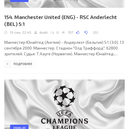
154. Manchester United (ENG) - RSC Anderlecht
(BEL) 5:1
13-сен, 22:45
dudd
0
707
(
0
)
Манчестер Юнайтед (Англия) - Андерлехт (Бельгия) 5:1 (3:0). 13
сентября 2000. Манчестер. Стадион "Олд Траффорд". 62800
зрителей. Судья: Т.Хауге (Норвегия). Манчестер Юнайтед:
Бартез, Г.Невилл, Йонсен, Сильвестр, Ирвин (Ф.Невилл, 69),
ПОДРОБНЕЕ
Кин, Бекхэм, Скоулз, Коул (Йорк, 74), Шерингем, Гиггз
(Солскьяр, 59). Андерлехт: Де Вильде, Крассон, Сталенс,
Вандерхаге, Де Бук, Ван Димен (Ойен, 46), Гор (А.Илич, 59),
Коллер, Деедене, Басседжо, Радзински (Юла, 59). Голы: Коул
(15, 50, 72), Ирвин (29, с
2000-01