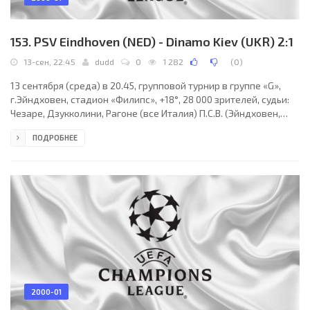
153. PSV Eindhoven (NED) - Dinamo Kiev (UKR) 2:1
13-сен, 22:45
dudd
0
1 282
(
0
)
13 сентября (среда) в 20.45, групповой турнир в группе «G»,
г.Эйндховен, стадион «Филипс», +18°, 28 000 зрителей, судьи:
Чезаре, Дзукколини, Рагоне (все Италия) П.С.В. (Эйндховен,
Нидерланды) — «Динамо»(Киев) 2:1 (1:1, 1:0) голы: 0:1 Шацких
ПОДРОБНЕЕ
(6), 1:1 Лусиус (39), 2:1 Брюггинк (53) «Д»: Шовковский, Хацкевич
(Кузьмичёв, 74), Головко, Ващук, Дмитрулин, Каладзе,
Белькевич, Шацких (Серебренников, 74), Деметрадзе, Гусин
(Мороз Г., 82), Несмачный П.С.В.: №23 Ватерреус, №5 Хайнце,
№6 Ван Боммель, №9
2000-01