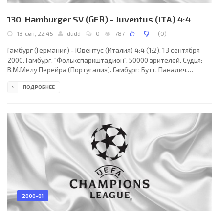
130. Hamburger SV (GER) - Juventus (ITA) 4:4
13-сен, 22:45
dudd
0
787
(
0
)
Гамбург (Германия) - Ювентус (Италия) 4:4 (1:2). 13 сентября
2000. Гамбург. "Фолькспаркштадион". 50000 зрителей. Судья:
В.М.Мелу Перейра (Португалия). Гамбург: Бутт, Панадич,
Хоогма, Херцш, Н. Ковач, Холлербах (Кетелер, 46), Грот
ПОДРОБНЕЕ
(Тефтинг, 27), Кардосо (Прегер, 67), Барбарез, Махдавикия,
Йебоа. Ювентус: Ван дер Сар, Тудор, Феррара, Юлиано
(Биринделли, 60), Таккинарди, О´Нейлл (Бакини, 73), Давидс,
Зидан, Ф.Индзаги, Дель Пьеро (Ковачевич, 59), Пессотто. Голы:
Йебоа (17), Махдавикия (64),
2000-01