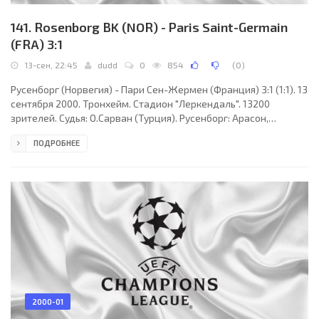
141. Rosenborg BK (NOR) - Paris Saint-Germain
(FRA) 3:1
13-сен, 22:45
dudd
0
854
(
0
)
Русенборг (Норвегия) - Пари Сен-Жермен (Франция) 3:1 (1:1). 13
сентября 2000. Тронхейм. Стадион "Леркендаль". 13200
зрителей. Судья: О.Сарван (Турция). Русенборг: Арасон,
Стенсос, Хофтюн, Басма, Винснес, Странд (Кнутсен, 77), Берг,
ПОДРОБНЕЕ
Серенсен, Ф.Йонсен, Скаммельсруд, Б.-Й.Йонсен. Пари Сен-
Жермен: Летизи, Эль-Каркури, Дистен, Дею, Альжерино,
Э.Сиссе, Кристиан (Л.Леруа, 81), Л.Робер (Окоча, 66), Анелька,
Дальма, Люксен. Голы: Берг (17), Ф.Йонсен (62), Скаммельсруд
(90, с пенальти) - Кристиан (7).
2000-01