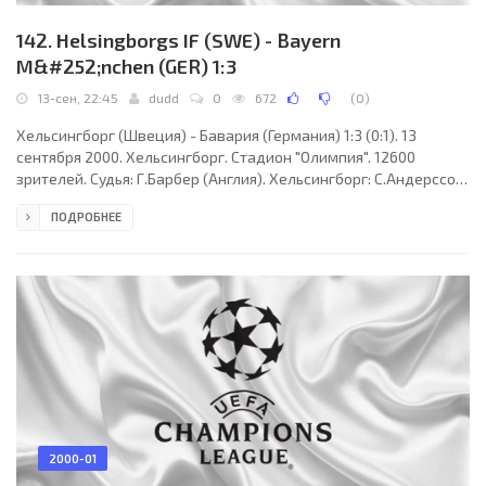
142. Helsingborgs IF (SWE) - Bayern
M&#252;nchen (GER) 1:3
13-сен, 22:45
dudd
0
672
(
0
)
Хельсингборг (Швеция) - Бавария (Германия) 1:3 (0:1). 13
сентября 2000. Хельсингборг. Стадион "Олимпия". 12600
зрителей. Судья: Г.Барбер (Англия). Хельсингборг: С.Андерссон,
Кр.Андерссон (Прица, 73), О.Нильссон, Р.Нильссон, Матовац,
ПОДРОБНЕЕ
Б.Йохансен, У.Янссон (Й.Янссон, 76), Перссон, А.Сантос, Ханссон,
С.Йохансен (Эклунд, 61). Бавария: Кан (Вессельс, 66), Саньоль,
Лизаразю, Куффур, Андерссон, Визингер, Шолль (Штрунц, 65),
Финк, Янкер, Сфорца, Салихамиджич (Харгривз, 83). Голы:
Б.Йохансен (90) - Шолль
2000-01