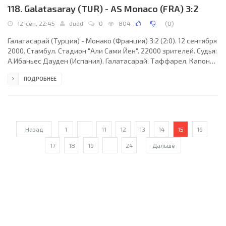
118. Galatasaray (TUR) - AS Monaco (FRA) 3:2
12-сен, 22:45
dudd
0
804
(
0
)
Галатасарай (Турция) - Монако (Франция) 3:2 (2:0). 12 сентября
2000. Стамбул. Стадион "Али Сами Йен". 22000 зрителей. Судья:
А.Ибаньес Дауден (Испания). Галатасарай: Таффарел, Капоне,
Бюлент Коркмаз, Г. Попеску, Эмре, Умит (Хасан Шаш, 66), Окан
ПОДРОБНЕЕ
(Бюлент Акын, 18), Суат, Жардел (Марсио, 90), Хаджи, Хакан
Унсал. Монако: Порато, Леонар (Риисе, 11), Кристанваль,
Джету, Маркес, Ирль, Бонналь (Фарнеруд, 90), Жюли, Дабо,
Нонда (Пршо, 78), Симоне. Голы: Жардел (16), Хаджи (29),
Капоне (80) - Нонда (50),
Назад
1
...
11
12
13
14
15
16
17
18
19
...
24
Дальше