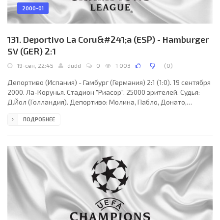
2000-01
131. Deportivo La Coru&#241;a (ESP) - Hamburger
SV (GER) 2:1
19-сен, 22:45
dudd
0
1 003
(
0
)
Депортиво (Испания) - Гамбург (Германия) 2:1 (1:0). 19 сентября
2000. Ла-Корунья. Стадион "Риасор". 25000 зрителей. Судья:
Д.Йол (Голландия). Депортиво: Молина, Пабло, Донато,
Найбет, Ромеро, М.Силва, Эмерсон (Валерон, 62), Фран,
ПОДРОБНЕЕ
Пандиани, В.Санчес (Скалони, 81), Тристан (Флорес, 64).
Гамбург: Бутт, Панадич, Хоогма, Херцш, Н.Ковач, Холлербах,
Тефтинг, Кетелер (Прегер, 46), Барбарез (Фишер, 87),
Махдавикия, Йебоа (Кардосо, 45). Голы: Пандиани (43),
Скалони (89) - Барбарез (53). Предупреждены: